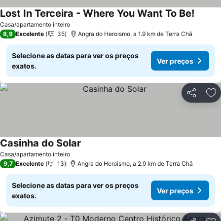
Lost In Terceira - Where You Want To Be!
Ver pr
Casa/apartamento inteiro
8,9
Excelente
35
Angra do Heroismo, a 1.9 km de Terra Châ
Selecione as datas para ver os preços
Ver preços
exatos.
Partilhar
Ad
Casinha do Solar
Ver preços
Casa/apartamento inteiro
9,7
Excelente
13
Angra do Heroismo, a 2.9 km de Terra Châ
Selecione as datas para ver os preços
Ver preços
exatos.