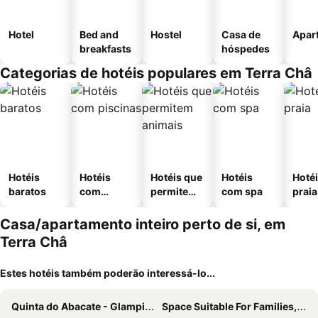
Hotel
Bed and
Hostel
Casa de
Apar
breakfasts
hóspedes
Categorias de hotéis populares em Terra Châ
Hotéis
Hotéis
Hotéis que
Hotéis
Hotéi
baratos
com
permitem
com spa
praia
piscinas
animais
Casa/apartamento inteiro perto de si, em
Terra Châ
Estes hotéis também poderão interessá-lo...
Quinta do Abacate - Glamping Park
Space Suitable For Families, With Gardens, Horticultural Products, Seasonal Fruits