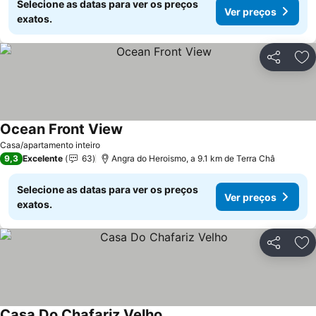
Selecione as datas para ver os preços
Ver preços
exatos.
Partilhar
Ad
Ocean Front View
Ver preços
Casa/apartamento inteiro
9,3
Excelente
63
Angra do Heroismo, a 9.1 km de Terra Châ
Selecione as datas para ver os preços
Ver preços
exatos.
Partilhar
Ad
Casa Do Chafariz Velho