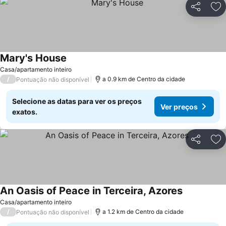
Partilhar
Ad
Mary's House
Ver preços
Casa/apartamento inteiro
/
a 0.9 km de Centro da cidade
Pontuação não disponível
Selecione as datas para ver os preços
Ver preços
exatos.
Partilhar
Ad
An Oasis of Peace in Terceira, Azores
Ver preços
Casa/apartamento inteiro
/
a 1.2 km de Centro da cidade
Pontuação não disponível