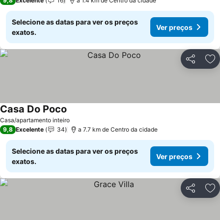
9,8
Excelente
16
a 1.4 km de Centro da cidade
Selecione as datas para ver os preços
Ver preços
exatos.
Partilhar
Ad
Casa Do Poco
Ver preços
Casa/apartamento inteiro
9,8
Excelente
34
a 7.7 km de Centro da cidade
Selecione as datas para ver os preços
Ver preços
exatos.
Partilhar
Ad