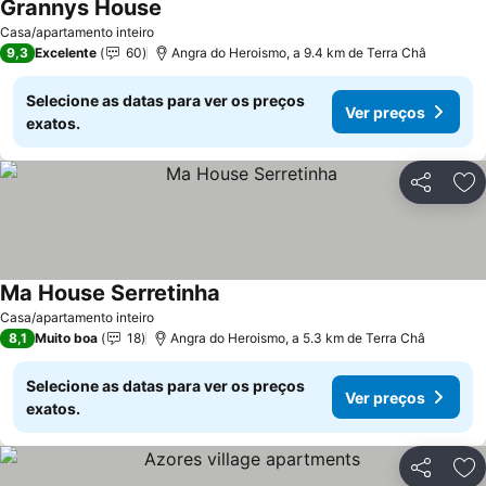
Grannys House
Ver preços
Casa/apartamento inteiro
9,3
Excelente
60
Angra do Heroismo, a 9.4 km de Terra Châ
Selecione as datas para ver os preços
Ver preços
exatos.
Partilhar
Ad
Ma House Serretinha
Ver preços
Casa/apartamento inteiro
8,1
Muito boa
18
Angra do Heroismo, a 5.3 km de Terra Châ
Selecione as datas para ver os preços
Ver preços
exatos.
Partilhar
Ad