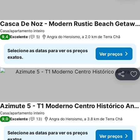
Casca De Noz - Modern Rustic Beach Getaway
Ver preços
Casa/apartamento inteiro
9,4
Excelente
5
Angra do Heroismo, a 2.0 km de Terra Châ
Selecione as datas para ver os preços
Ver preços
exatos.
Partilhar
Ad
Azimute 5 - T1 Moderno Centro Histórico Angra
Ver preços
Casa/apartamento inteiro
9,0
Excelente
13
Angra do Heroismo, a 3.8 km de Terra Châ
Selecione as datas para ver os preços
Ver preços
exatos.