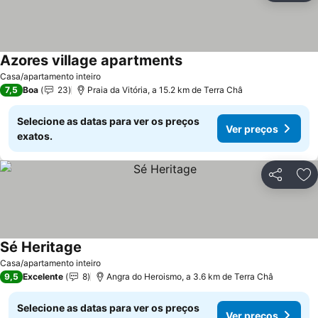
Azores village apartments
Ver preços
Casa/apartamento inteiro
7,5
Boa
23
Praia da Vitória, a 15.2 km de Terra Châ
Selecione as datas para ver os preços
Ver preços
exatos.
Partilhar
Ad
Sé Heritage
Ver preços
Casa/apartamento inteiro
9,5
Excelente
8
Angra do Heroismo, a 3.6 km de Terra Châ
Selecione as datas para ver os preços
Ver preços