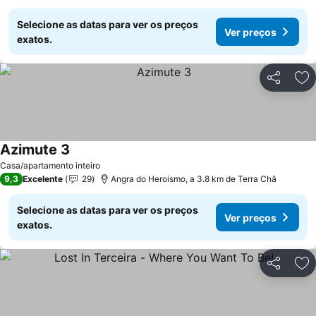
Selecione as datas para ver os preços
Ver preços
exatos.
Partilhar
Ad
Azimute 3
Ver preços
Casa/apartamento inteiro
9,3
Excelente
29
Angra do Heroismo, a 3.8 km de Terra Châ
Selecione as datas para ver os preços
Ver preços
exatos.
Partilhar
Ad