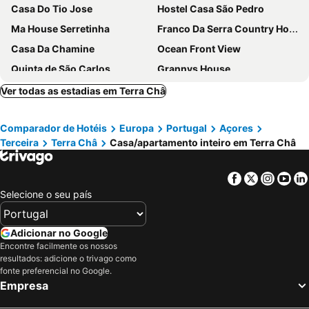
Casa Do Tio Jose
Hostel Casa São Pedro
Ma House Serretinha
Franco Da Serra Country House
Casa Da Chamine
Ocean Front View
Quinta de São Carlos
Grannys House
Casa Da Fontinha
Sun-suite Vista Oceano E Tranquillità
Ver todas as estadias em Terra Châ
Cruzeiro Apartment
Casa Rustica
Comparador de Hotéis
Europa
Portugal
Açores
Angra Downtown
Lost In Terceira - Where You Want To Be!
Terceira
Terra Châ
Casa/apartamento inteiro em Terra Châ
Casa Dos Rios
Casa São Salvador
Apartamento acolhedor no centro da cidade, com pátio privado.
Fantastic Apartment By The Sea - Azores
Facebook
Twitter
Insta
Yo
One Of The Best Bargains On .
Casa Da Maria
Selecione o seu país
Ilheus A Vista
Quinta do Ícaro - Nature Living
Downtown Praia da Vitória AL
Nandes Place, Local Lodging, Rral N.º 767
Adicionar no Google
Encontre facilmente os nossos
Casa Do Porto
O Anexo
resultados: adicione o trivago como
Casa Dos Biscoitos
Retiro dos Ingleses
fonte preferencial no Google.
Empresa
Recanto dos Sonhos
Casa Da Sociedade
Casa Da Trigueirinha
Sunset Pool House T1