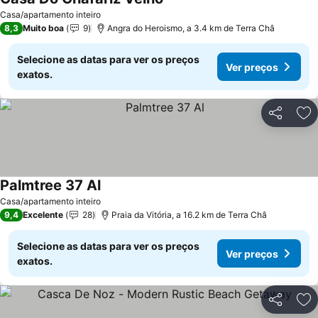
Ver preços
Casa/apartamento inteiro
8,3
Muito boa
9
Angra do Heroismo, a 3.4 km de Terra Châ
Selecione as datas para ver os preços
Ver preços
exatos.
Partilhar
Ad
Palmtree 37 Al
Ver preços
Casa/apartamento inteiro
9,4
Excelente
28
Praia da Vitória, a 16.2 km de Terra Châ
Selecione as datas para ver os preços
Ver preços
exatos.
Partilhar
Ad