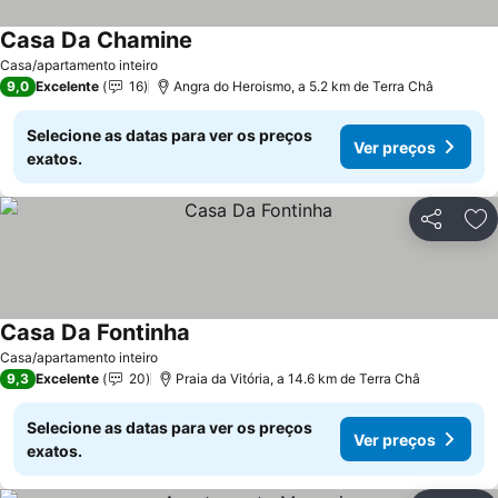
Casa Da Chamine
Ver preços
Casa/apartamento inteiro
9,0
Excelente
16
Angra do Heroismo, a 5.2 km de Terra Châ
Selecione as datas para ver os preços
Ver preços
exatos.
Partilhar
Ad
Casa Da Fontinha
Ver preços
Casa/apartamento inteiro
9,3
Excelente
20
Praia da Vitória, a 14.6 km de Terra Châ
Selecione as datas para ver os preços
Ver preços
exatos.