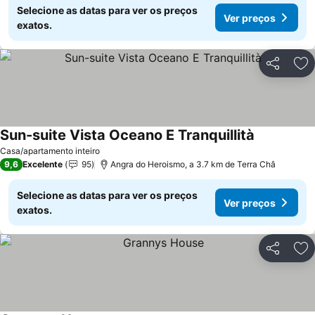
Selecione as datas para ver os preços
Ver preços
exatos.
Partilhar
Ad
Sun-suite Vista Oceano E Tranquillità
Ver preços
Casa/apartamento inteiro
9,6
Excelente
95
Angra do Heroismo, a 3.7 km de Terra Châ
Selecione as datas para ver os preços
Ver preços
exatos.
Partilhar
Ad