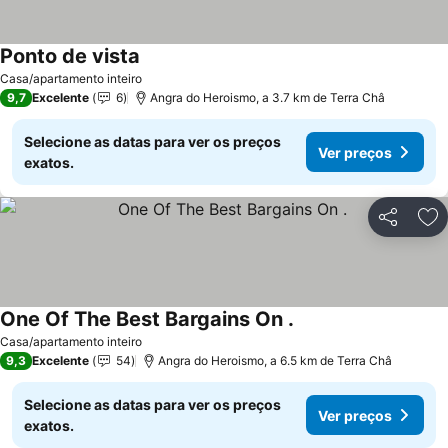
Ponto de vista
Ver preços
Casa/apartamento inteiro
9,7
Excelente
6
Angra do Heroismo, a 3.7 km de Terra Châ
Selecione as datas para ver os preços
Ver preços
exatos.
Partilhar
Ad
One Of The Best Bargains On .
Ver preços
Casa/apartamento inteiro
9,3
Excelente
54
Angra do Heroismo, a 6.5 km de Terra Châ
Selecione as datas para ver os preços
Ver preços
exatos.