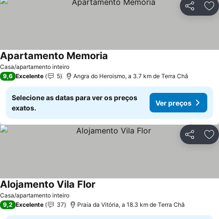
Partilhar
Ad
Apartamento Memoria
Ver preços
Casa/apartamento inteiro
9,6
Excelente
5
Angra do Heroismo, a 3.7 km de Terra Châ
Selecione as datas para ver os preços
Ver preços
exatos.
Partilhar
Ad
Alojamento Vila Flor
Ver preços
Casa/apartamento inteiro
9,2
Excelente
37
Praia da Vitória, a 18.3 km de Terra Châ