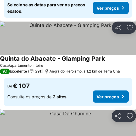
Selecione as datas para ver os preços
Ver preços
exatos.
Partilhar
Ad
Quinta do Abacate - Glamping Park
Ver preços
Casa/apartamento inteiro
9,1
Excelente
291
Angra do Heroismo, a 1.2 km de Terra Châ
€ 107
De
Consulte os preços de
2 sites
Ver preços
Partilhar
Ad