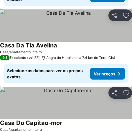
Partilhar
Ad
Casa Da Tia Avelina
Ver preços
Casa/apartamento inteiro
9,1
Excelente
22
Angra do Heroismo, a 7.4 km de Terra Châ
Selecione as datas para ver os preços
Ver preços
exatos.
Partilhar
Ad
Casa Do Capitao-mor
Ver preços
Casa/apartamento inteiro