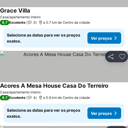
Grace Villa
Ver preços
Casa/apartamento inteiro
9,7
Excelente
3
a 0.7 km de Centro da cidade
Selecione as datas para ver os preços
Ver preços
exatos.
Partilhar
Ad
Acores A Mesa House Casa Do Terreiro
Ver preç
Casa/apartamento inteiro
9,7
Excelente
4
a 0.6 km de Centro da cidade
Selecione as datas para ver os preços
Ver preços
exatos.