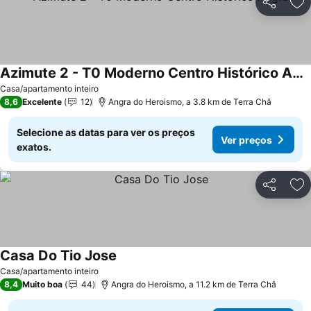
Partilhar
Ad
Azimute 2 - T0 Moderno Centro Histórico Angra
Ver preços
Casa/apartamento inteiro
8,6
Excelente
12
Angra do Heroismo, a 3.8 km de Terra Châ
Selecione as datas para ver os preços
Ver preços
exatos.
Partilhar
Ad
Casa Do Tio Jose
Ver preços
Casa/apartamento inteiro
8,4
Muito boa
44
Angra do Heroismo, a 11.2 km de Terra Châ