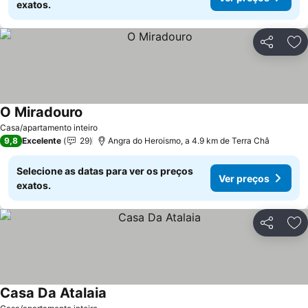
exatos.
Partilhar
Ad
O Miradouro
Ver preços
Casa/apartamento inteiro
9,8
Excelente
29
Angra do Heroismo, a 4.9 km de Terra Châ
Selecione as datas para ver os preços
Ver preços
exatos.
Partilhar
Ad
Casa Da Atalaia
Ver preços