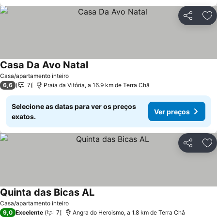
Partilhar
Ad
Casa Da Avo Natal
Ver preços
Casa/apartamento inteiro
6,6
7
Praia da Vitória, a 16.9 km de Terra Châ
Selecione as datas para ver os preços
Ver preços
exatos.
Partilhar
Ad
Quinta das Bicas AL
Ver preços
Casa/apartamento inteiro
9,0
Excelente
7
Angra do Heroismo, a 1.8 km de Terra Châ