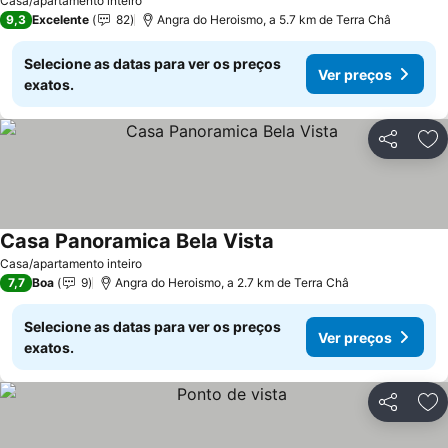
Casa/apartamento inteiro
9,3
Excelente
82
Angra do Heroismo, a 5.7 km de Terra Châ
Selecione as datas para ver os preços
Ver preços
exatos.
Partilhar
Ad
Casa Panoramica Bela Vista
Ver preços
Casa/apartamento inteiro
7,7
Boa
9
Angra do Heroismo, a 2.7 km de Terra Châ
Selecione as datas para ver os preços
Ver preços
exatos.
Partilhar
Ad