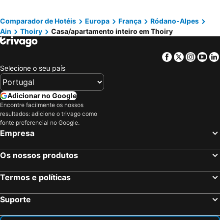
Charming flat center and near the lake
Carouge Loft Apartment
Comparador de Hotéis
Europa
França
Ródano-Alpes
Studio au cœur de Genève
Appartement spacieux à 15 minutes du jet d'eau
Ain
Thoiry
Casa/apartamento inteiro em Thoiry
Appartement Au Calme Avec Balcon Proche Geneve
Chez Carole I Studio I Annemasse
Facebook
Twitter
Insta
Yo
Selecione o seu país
Adicionar no Google
Encontre facilmente os nossos
resultados: adicione o trivago como
fonte preferencial no Google.
Empresa
Os nossos produtos
Termos e políticas
Suporte