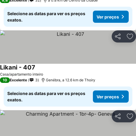
8,8
Excelente
32
a 0.8 km de Centro da cidade
Selecione as datas para ver os preços
Ver preços
exatos.
Partilhar
Ad
Likani - 407
Casa/apartamento inteiro
10
Excelente
3
Genébra, a 12.6 km de Thoiry
Selecione as datas para ver os preços
Ver preços
exatos.
Partilhar
Ad