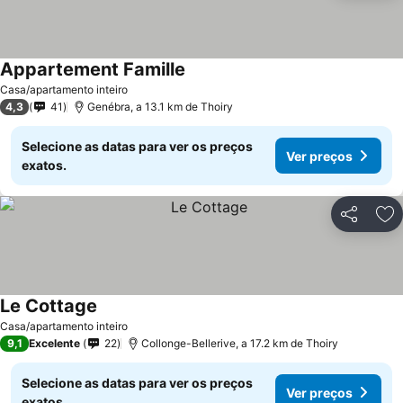
Appartement Famille
Casa/apartamento inteiro
4,3
41
Genébra, a 13.1 km de Thoiry
Selecione as datas para ver os preços
Ver preços
exatos.
Partilhar
Ad
Le Cottage
Casa/apartamento inteiro
9,1
Excelente
22
Collonge-Bellerive, a 17.2 km de Thoiry
Selecione as datas para ver os preços
Ver preços
exatos.