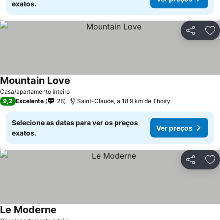
exatos.
Partilhar
Ad
Mountain Love
Casa/apartamento inteiro
9,2
Excelente
28
Saint-Claude, a 18.9 km de Thoiry
Selecione as datas para ver os preços
Ver preços
exatos.
Partilhar
Ad
Le Moderne