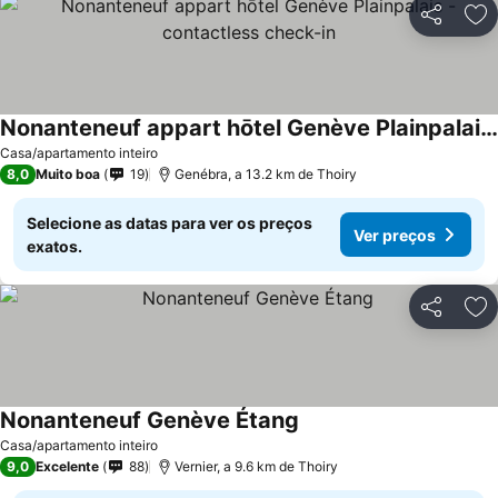
Partilhar
Ad
Nonanteneuf appart hōtel Genève Plainpalais - contactless check-in
Casa/apartamento inteiro
8,0
Muito boa
19
Genébra, a 13.2 km de Thoiry
Selecione as datas para ver os preços
Ver preços
exatos.
Partilhar
Ad
Nonanteneuf Genève Étang
Casa/apartamento inteiro
9,0
Excelente
88
Vernier, a 9.6 km de Thoiry