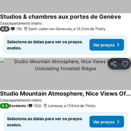
Studios & chambres aux portes de Genève
Casa/apartamento inteiro
6,8
79
Saint-Julien-en-Genevois, a 13.2 km de Thoiry
Selecione as datas para ver os preços
Ver preços
exatos.
Partilhar
Ad
Studio Mountain Atmosphere, Nice Views Of The Undulating Forested Ridges
Casa/apartamento inteiro
9,3
Excelente
102
Lamoura, a 17.6 km de Thoiry
Selecione as datas para ver os preços
Ver preços
exatos.