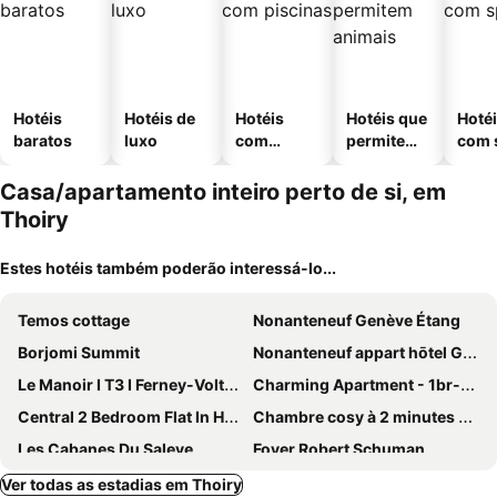
Hotéis
Hotéis de
Hotéis
Hotéis que
Hoté
baratos
luxo
com
permitem
com 
piscinas
animais
Casa/apartamento inteiro perto de si, em
Thoiry
Estes hotéis também poderão interessá-lo...
Temos cottage
Nonanteneuf Genève Étang
Borjomi Summit
Nonanteneuf appart hōtel Genève Étang - Airport - contactless check-in
Le Manoir I T3 I Ferney-Voltaire
Charming Apartment - 1br-4p- Geneva
Central 2 Bedroom Flat In Heart Of Eaux-vives
Chambre cosy à 2 minutes du lac
Les Cabanes Du Saleve
Foyer Robert Schuman
Résidence Vacancéole Les Monts Jura
Coliving Voisins Collex Bossy
Ver todas as estadias em Thoiry