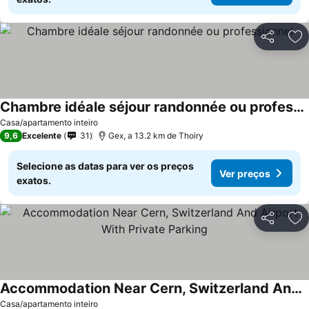
Partilhar
Ad
Chambre idéale séjour randonnée ou professionnel
Casa/apartamento inteiro
9,6
Excelente
31
Gex, a 13.2 km de Thoiry
Selecione as datas para ver os preços
Ver preços
exatos.
Partilhar
Ad
Accommodation Near Cern, Switzerland And Airport With Private Parking
Casa/apartamento inteiro