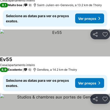
Casa/apartamento inteiro
8,1
Muito boa
9
Saint-Julien-en-Genevois, a 13.2 km de Thoiry
Selecione as datas para ver os preços
Ver preços
exatos.
Partilhar
Ad
Ev55
Casa/apartamento inteiro
8,9
Excelente
6
Genébra, a 14.2 km de Thoiry
Selecione as datas para ver os preços
Ver preços
exatos.
Partilhar
Ad