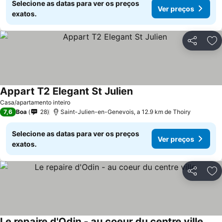
Selecione as datas para ver os preços
Ver preços
exatos.
Partilhar
Ad
Appart T2 Elegant St Julien
Casa/apartamento inteiro
7,6
Boa
28
Saint-Julien-en-Genevois, a 12.9 km de Thoiry
Selecione as datas para ver os preços
Ver preços
exatos.
Partilhar
Ad
Le repaire d'Odin - au coeur du centre ville