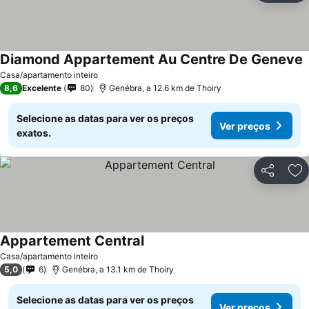
Diamond Appartement Au Centre De Geneve
Casa/apartamento inteiro
8,6
Excelente
80
Genébra, a 12.6 km de Thoiry
Selecione as datas para ver os preços
Ver preços
exatos.
Partilhar
Ad
Appartement Central
Casa/apartamento inteiro
5,0
6
Genébra, a 13.1 km de Thoiry
Selecione as datas para ver os preços
Ver preços