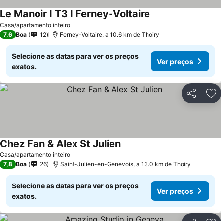
Le Manoir I T3 I Ferney-Voltaire
Casa/apartamento inteiro
7,6
Boa
12
Ferney-Voltaire, a 10.6 km de Thoiry
Selecione as datas para ver os preços
Ver preços
exatos.
Partilhar
Ad
Chez Fan & Alex St Julien
Casa/apartamento inteiro
7,8
Boa
26
Saint-Julien-en-Genevois, a 13.0 km de Thoiry
Selecione as datas para ver os preços
Ver preços
exatos.