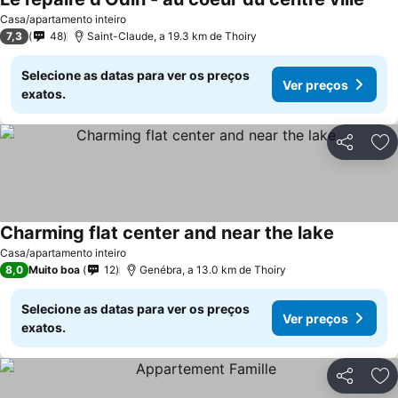
Casa/apartamento inteiro
7,3
48
Saint-Claude, a 19.3 km de Thoiry
Selecione as datas para ver os preços
Ver preços
exatos.
Partilhar
Ad
Charming flat center and near the lake
Casa/apartamento inteiro
8,0
Muito boa
12
Genébra, a 13.0 km de Thoiry
Selecione as datas para ver os preços
Ver preços
exatos.
Partilhar
Ad