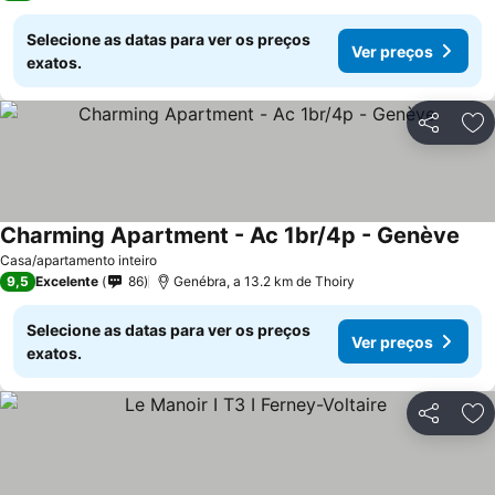
Selecione as datas para ver os preços
Ver preços
exatos.
Partilhar
Ad
Charming Apartment - Ac 1br/4p - Genève
Casa/apartamento inteiro
9,5
Excelente
86
Genébra, a 13.2 km de Thoiry
Selecione as datas para ver os preços
Ver preços
exatos.
Partilhar
Ad