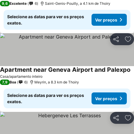
9,6
Excelente
6
Saint-Genis-Pouilly, a 4.1 km de Thoiry
Selecione as datas para ver os preços
Ver preços
exatos.
Partilhar
Ad
Apartment near Geneva Airport and Palexpo
Casa/apartamento inteiro
7,9
Boa
6
Meyrin, a 8.3 km de Thoiry
Selecione as datas para ver os preços
Ver preços
exatos.
Partilhar
Ad