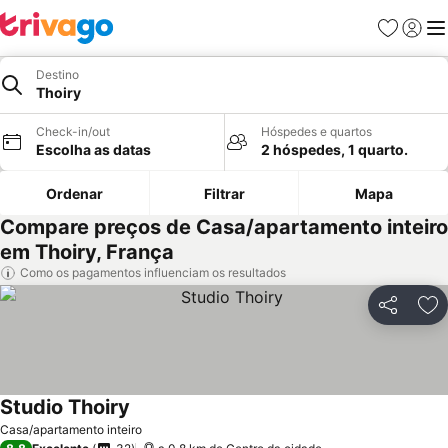
Favoritos
Iniciar
Me
Destino
Thoiry
Check-in/out
Hóspedes e quartos
Escolha as datas
2 hóspedes, 1 quarto.
Ordenar
Filtrar
Mapa
Compare preços de Casa/apartamento inteiro
em Thoiry, França
Como os pagamentos influenciam os resultados
Partilhar
Ad
Studio Thoiry
Casa/apartamento inteiro