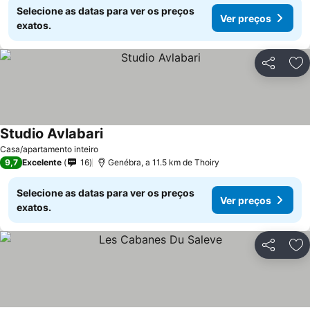
Selecione as datas para ver os preços
Ver preços
exatos.
Partilhar
Ad
Studio Avlabari
Casa/apartamento inteiro
9,7
Excelente
16
Genébra, a 11.5 km de Thoiry
Selecione as datas para ver os preços
Ver preços
exatos.
Partilhar
Ad