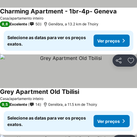
Charming Apartment - 1br-4p- Geneva
Casa/apartamento inteiro
8,8
Excelente
50
Genébra, a 13.2 km de Thoiry
Selecione as datas para ver os preços
Ver preços
exatos.
Partilhar
Ad
Grey Apartment Old Tbilisi
Casa/apartamento inteiro
9,5
Excelente
14
Genébra, a 11.5 km de Thoiry
Selecione as datas para ver os preços
Ver preços
exatos.