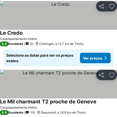
Partilhar
Ad
Le Credo
Casa/apartamento inteiro
9,6
Excelente
6
Collonges, a 12.7 km de Thoiry
Selecione as datas para ver os preços
Ver preços
exatos.
Partilhar
Ad
Le Mil charmant T2 proche de Geneve
Casa/apartamento inteiro
8,8
Excelente
10
Beaumont, a 18.6 km de Thoiry