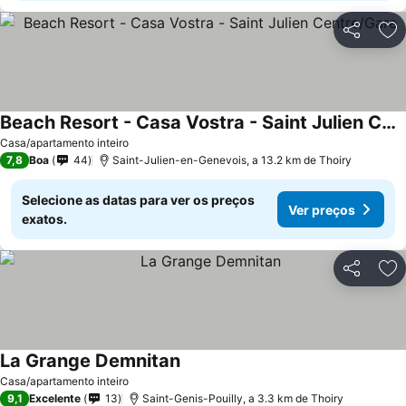
Partilhar
Ad
Beach Resort - Casa Vostra - Saint Julien Centre/Gare
Casa/apartamento inteiro
7,8
Boa
44
Saint-Julien-en-Genevois, a 13.2 km de Thoiry
Selecione as datas para ver os preços
Ver preços
exatos.
Partilhar
Ad
La Grange Demnitan
Casa/apartamento inteiro
9,1
Excelente
13
Saint-Genis-Pouilly, a 3.3 km de Thoiry