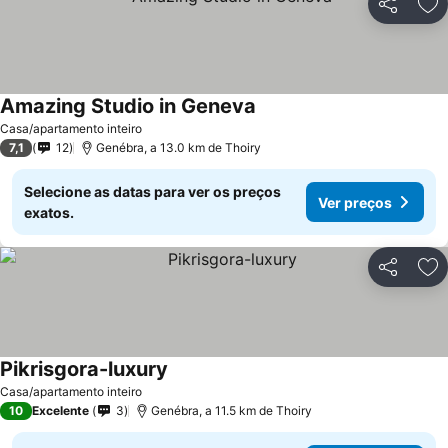
Partilhar
Ad
Amazing Studio in Geneva
Casa/apartamento inteiro
7,1
12
Genébra, a 13.0 km de Thoiry
Selecione as datas para ver os preços
Ver preços
exatos.
Partilhar
Ad
Pikrisgora-luxury
Casa/apartamento inteiro
10
Excelente
3
Genébra, a 11.5 km de Thoiry