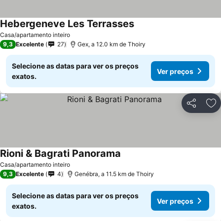
Hebergeneve Les Terrasses
Casa/apartamento inteiro
9,3
Excelente
27
Gex, a 12.0 km de Thoiry
Selecione as datas para ver os preços
Ver preços
exatos.
Partilhar
Ad
Rioni & Bagrati Panorama
Casa/apartamento inteiro
9,3
Excelente
4
Genébra, a 11.5 km de Thoiry
Selecione as datas para ver os preços
Ver preços
exatos.