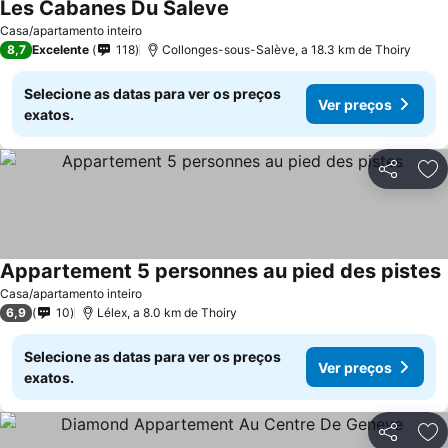
Les Cabanes Du Saleve
Casa/apartamento inteiro
8,7
Excelente
118
Collonges-sous-Salève, a 18.3 km de Thoiry
Selecione as datas para ver os preços
Ver preços
exatos.
Partilhar
Ad
Appartement 5 personnes au pied des pistes
Casa/apartamento inteiro
6,9
10
Lélex, a 8.0 km de Thoiry
Selecione as datas para ver os preços
Ver preços
exatos.
Partilhar
Ad