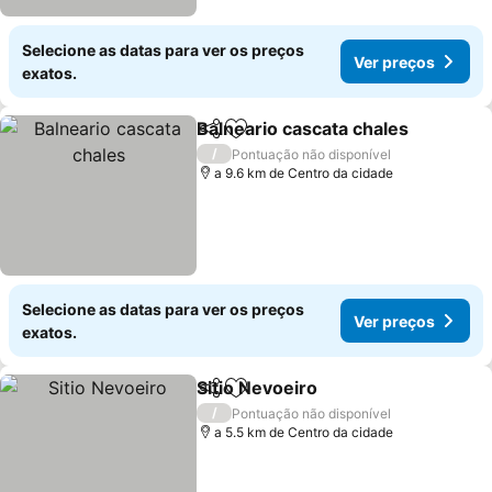
Selecione as datas para ver os preços
Ver preços
exatos.
Balneario cascata chales
Partilhar
Adicionar aos favoritos
V
/
Pontuação não disponível
a 9.6 km de Centro da cidade
Selecione as datas para ver os preços
Ver preços
exatos.
Sitio Nevoeiro
Partilhar
Adicionar aos favoritos
Ver preços
/
Pontuação não disponível
a 5.5 km de Centro da cidade