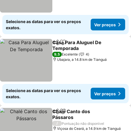
Selecione as datas para ver os preços
Ver preços
exatos.
Casa Para Aluguel De
Partilhar
Adicionar aos favoritos
Temporada
Ver preços
9,5
Excelente
4
Ubajara, a 14.8 km de Tianguá
Selecione as datas para ver os preços
Ver preços
exatos.
Chalé Canto dos
Partilhar
Adicionar aos favoritos
Pássaros
Ver preços
/
Pontuação não disponível
Viçosa do Ceará, a 14.9 km de Tianguá