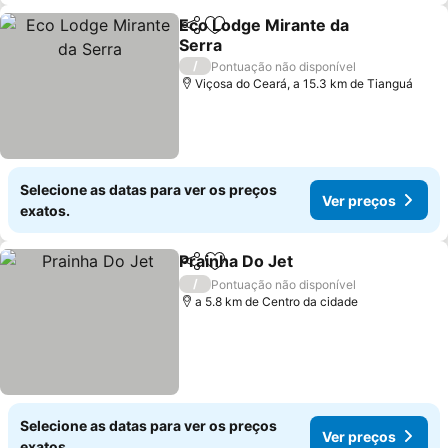
Eco Lodge Mirante da
Partilhar
Adicionar aos favoritos
Serra
Ver preços
/
Pontuação não disponível
Viçosa do Ceará, a 15.3 km de Tianguá
Selecione as datas para ver os preços
Ver preços
exatos.
Prainha Do Jet
Partilhar
Adicionar aos favoritos
Ver preços
/
Pontuação não disponível
a 5.8 km de Centro da cidade
Selecione as datas para ver os preços
Ver preços
exatos.