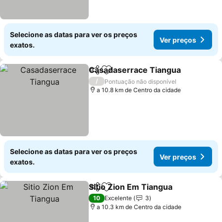
Selecione as datas para ver os preços
Ver preços
exatos.
Casadaserrace Tiangua
Partilhar
Adicionar aos favoritos
Ve
/
Pontuação não disponível
a 10.8 km de Centro da cidade
Selecione as datas para ver os preços
Ver preços
exatos.
Sitio Zion Em Tiangua
Partilhar
Adicionar aos favoritos
Ver 
10
Excelente
3
a 10.3 km de Centro da cidade