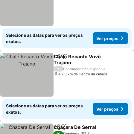
Selecione as datas para ver os preços
Ver preços
exatos.
Chalé Recanto Vovô
Partilhar
Adicionar aos favoritos
Trajano
Ver preços
/
Pontuação não disponível
a 2.3 km de Centro da cidade
Selecione as datas para ver os preços
Ver preços
exatos.
Chacara De Serra!
Partilhar
Adicionar aos favoritos
Ver pre
10
Excelente
1