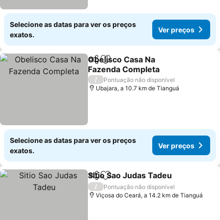
Selecione as datas para ver os preços
Ver preços
exatos.
Obelisco Casa Na
Partilhar
Adicionar aos favoritos
Fazenda Completa
Ver preços
/
Pontuação não disponível
Ubajara, a 10.7 km de Tianguá
Selecione as datas para ver os preços
Ver preços
exatos.
Sitio Sao Judas Tadeu
Partilhar
Adicionar aos favoritos
Ver 
/
Pontuação não disponível
Viçosa do Ceará, a 14.2 km de Tianguá