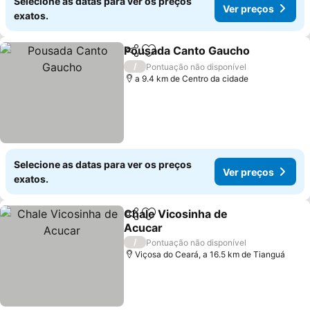
Selecione as datas para ver os preços
Ver preços
exatos.
Pousada Canto Gaucho
Partilhar
Adicionar aos favoritos
Ve
/
Pontuação não disponível
a 9.4 km de Centro da cidade
Selecione as datas para ver os preços
Ver preços
exatos.
Chale Vicosinha de
Partilhar
Adicionar aos favoritos
Acucar
Ver preços
/
Pontuação não disponível
Viçosa do Ceará, a 16.5 km de Tianguá