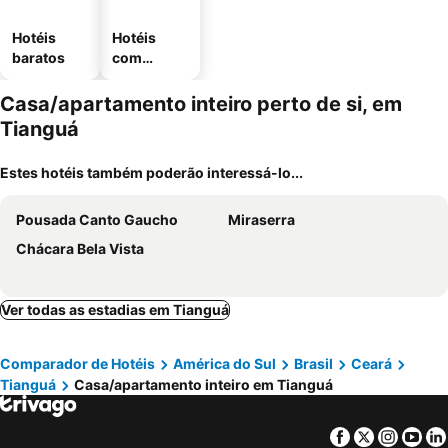
Hotéis
Hotéis
baratos
com
estaciona
mento
Casa/apartamento inteiro perto de si, em
Tianguá
Estes hotéis também poderão interessá-lo...
Pousada Canto Gaucho
Miraserra
Chácara Bela Vista
Ver todas as estadias em Tianguá
Comparador de Hotéis
América do Sul
Brasil
Ceará
Tianguá
Casa/apartamento inteiro em Tianguá
Facebook
Twitter
Insta
Yo