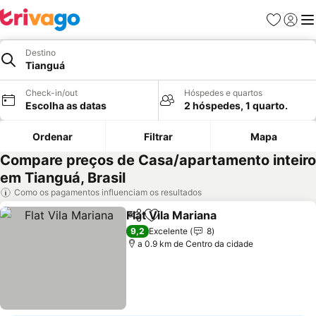
Favoritos
Iniciar
Me
Destino
Tianguá
Check-in/out
Hóspedes e quartos
Escolha as datas
2 hóspedes, 1 quarto.
Ordenar
Filtrar
Mapa
Compare preços de Casa/apartamento inteiro
em Tianguá, Brasil
Como os pagamentos influenciam os resultados
Flat Vila Mariana
Partilhar
Adicionar aos favoritos
Ver preço
9,2
Excelente
8
a 0.9 km de Centro da cidade