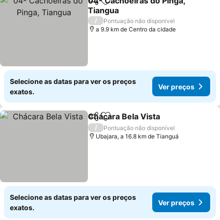
04- Cachoeiras do Pinga,
Partilhar
Adicionar aos favoritos
Tiangua
Ver preços
/
Pontuação não disponível
a 9.9 km de Centro da cidade
Selecione as datas para ver os preços
Ver preços
exatos.
Chácara Bela Vista
Partilhar
Adicionar aos favoritos
Ver pre
/
Pontuação não disponível
Ubajara, a 16.8 km de Tianguá
Selecione as datas para ver os preços
Ver preços
exatos.