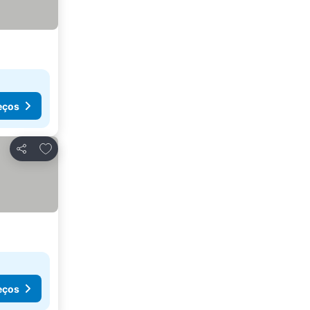
eços
Adicionar aos favoritos
Partilhar
eços