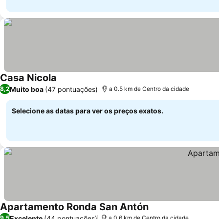
Casa Nicola
Muito boa
(47 pontuações)
8,2
a 0.5 km de Centro da cidade
Selecione as datas para ver os preços exatos.
Apartamento Ronda San Antón
Excelente
(44 pontuações)
9,5
a 0.6 km de Centro da cidade