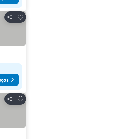
Adicionar aos favoritos
Partilhar
eços
Adicionar aos favoritos
Partilhar