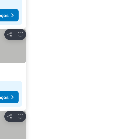
eços
Adicionar aos favoritos
Partilhar
eços
Adicionar aos favoritos
Partilhar