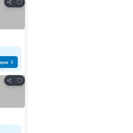
Adicionar aos favoritos
Partilhar
eços
Adicionar aos favoritos
Partilhar