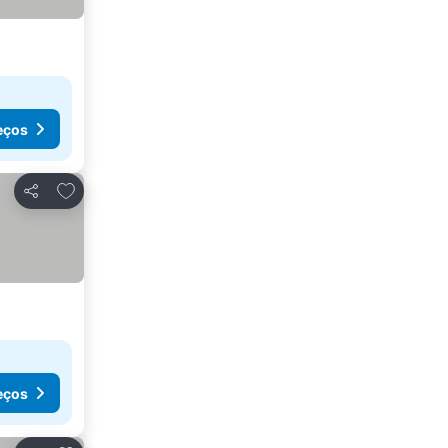
eços
Adicionar aos favoritos
Partilhar
eços