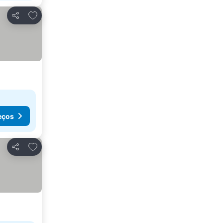
Adicionar aos favoritos
Partilhar
eços
Adicionar aos favoritos
Partilhar