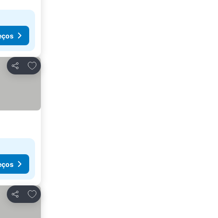
eços
Adicionar aos favoritos
Partilhar
eços
Adicionar aos favoritos
Partilhar