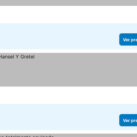
Ver pr
Ver pr