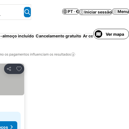
PT · €
Menu
Iniciar sessão
.
Ver mapa
-almoço incluído
Cancelamento gratuito
Ar condicionado
Estac
o os pagamentos influenciam os resultados
Adicionar aos favoritos
Partilhar
eços