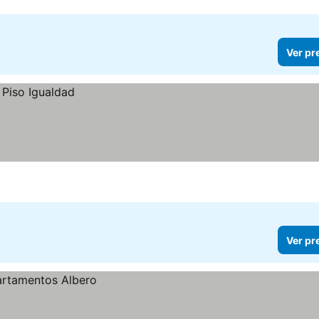
Ver pr
Ver pr