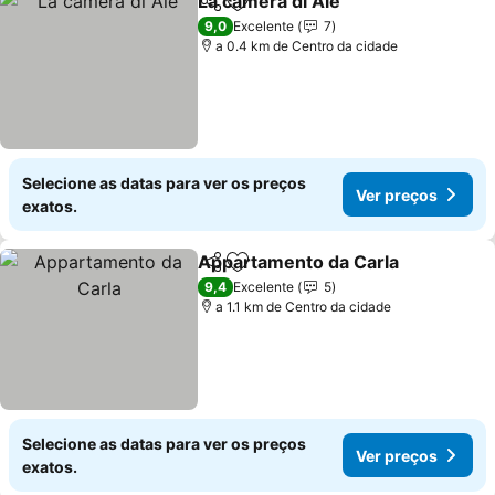
La camera di Ale
Partilhar
Adicionar aos favoritos
Ver preço
9,0
Excelente
7
a 0.4 km de Centro da cidade
Selecione as datas para ver os preços
Ver preços
exatos.
Appartamento da Carla
Partilhar
Adicionar aos favoritos
Ve
9,4
Excelente
5
a 1.1 km de Centro da cidade
Selecione as datas para ver os preços
Ver preços
exatos.