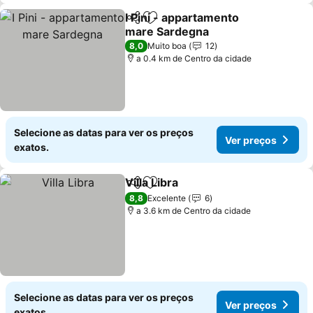
I Pini - appartamento
Partilhar
Adicionar aos favoritos
mare Sardegna
Ver preços
8,0
Muito boa
12
a 0.4 km de Centro da cidade
Selecione as datas para ver os preços
Ver preços
exatos.
Villa Libra
Partilhar
Adicionar aos favoritos
Ver preços
8,8
Excelente
6
a 3.6 km de Centro da cidade
Selecione as datas para ver os preços
Ver preços
exatos.