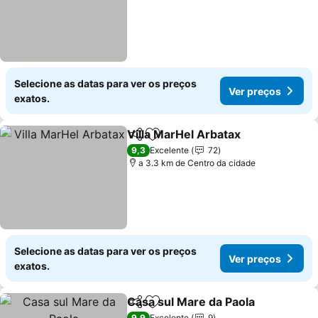
Selecione as datas para ver os preços
Ver preços
exatos.
Villa MarHel Arbatax
Partilhar
Adicionar aos favoritos
Ver p
9,3
Excelente
72
a 3.3 km de Centro da cidade
Selecione as datas para ver os preços
Ver preços
exatos.
Casa sul Mare da Paola
Partilhar
Adicionar aos favoritos
Ver
9,9
Excelente
9