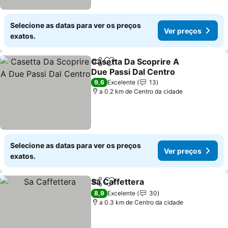
Selecione as datas para ver os preços
Ver preços
exatos.
Casetta Da Scoprire A
Partilhar
Adicionar aos favoritos
Due Passi Dal Centro
Ver preços
9,6
Excelente
13
a 0.2 km de Centro da cidade
Selecione as datas para ver os preços
Ver preços
exatos.
Sa Caffettera
Partilhar
Adicionar aos favoritos
Ver preços
8,9
Excelente
30
a 0.3 km de Centro da cidade