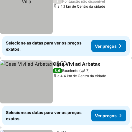
/
Pontuação não disponível
a 4.1 km de Centro da cidade
Selecione as datas para ver os preços
Ver preços
exatos.
Casa Vivi ad Arbatax
Partilhar
Adicionar aos favoritos
Ver p
8,6
Excelente
7
a 4.4 km de Centro da cidade
Selecione as datas para ver os preços
Ver preços
exatos.