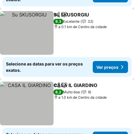
Su SKUSORGIU
Partilhar
Adicionar aos favoritos
Ver preços
9,3
Excelente
32
a 0.1 km de Centro da cidade
Selecione as datas para ver os preços
Ver preços
exatos.
CASA IL GIARDINO
Partilhar
Adicionar aos favoritos
Ver pre
8,2
Muito boa
9
a 1.0 km de Centro da cidade