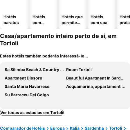
Hotéis
Hotéis
Hotéis que
Hotéis
Hotéi
baratos
com
permitem
com spa
praia
piscinas
animais
Casa/apartamento inteiro perto de si, em
Tortoli
Estes hotéis também poderão interessá-lo...
Sa Silimba Beach & Country Suites
Room Tortoli'
Apartment Dissoro
Beautiful Apartment In Sardinia - Torre Di Barì
Santa Maria Navarrese
Acquamarina, appartamenti sul mare con piscina
Su Barraccu Del Golgo
Ver todas as estadias em Tortoli
Comparador de Hotéis
Europa
Itália
Sardenha
Tortoli