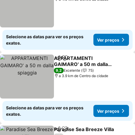
Selecione as datas para ver os preços
Ver preços
exatos.
APPARTAMENTI
Partilhar
Adicionar aos favoritos
GAIMARO' a 50 m dalla
spiaggia
Ver preços
9,2
Excelente
75
a 3.9 km de Centro da cidade
Selecione as datas para ver os preços
Ver preços
exatos.
Paradise Sea Breeze Villa
Partilhar
Adicionar aos favoritos