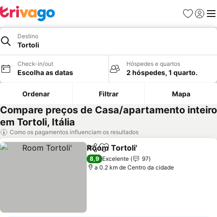
Favoritos
Iniciar
Me
Destino
Tortoli
Check-in/out
Hóspedes e quartos
Escolha as datas
2 hóspedes, 1 quarto.
Ordenar
Filtrar
Mapa
Compare preços de Casa/apartamento inteiro
em Tortoli, Itália
Como os pagamentos influenciam os resultados
Room Tortoli'
Partilhar
Adicionar aos favoritos
Ver preços
8,9
Excelente
97
a 0.2 km de Centro da cidade