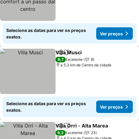
Selecione as datas para ver os preços
Ver preços
exatos.
Villa Muscì
Partilhar
Adicionar aos favoritos
Ver preços
9,7
Excelente
8
a 5.3 km de Centro da cidade
Selecione as datas para ver os preços
Ver preços
exatos.
Villa Orri - Alta Marea
Partilhar
Adicionar aos favoritos
Ver 
9,2
Excelente
23
a 4.0 km de Centro da cidade