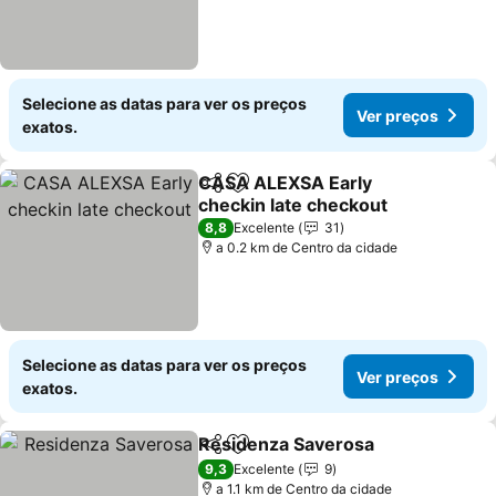
Selecione as datas para ver os preços
Ver preços
exatos.
CASA ALEXSA Early
Partilhar
Adicionar aos favoritos
checkin late checkout
Ver preços
8,8
Excelente
31
a 0.2 km de Centro da cidade
Selecione as datas para ver os preços
Ver preços
exatos.
Residenza Saverosa
Partilhar
Adicionar aos favoritos
Ver p
9,3
Excelente
9
a 1.1 km de Centro da cidade