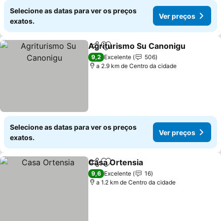
Selecione as datas para ver os preços
Ver preços
exatos.
Agriturismo Su Canonigu
Partilhar
Adicionar aos favoritos
V
9,2
Excelente
506
a 2.9 km de Centro da cidade
Selecione as datas para ver os preços
Ver preços
exatos.
Casa Ortensia
Partilhar
Adicionar aos favoritos
Ver preços
9,6
Excelente
16
a 1.2 km de Centro da cidade