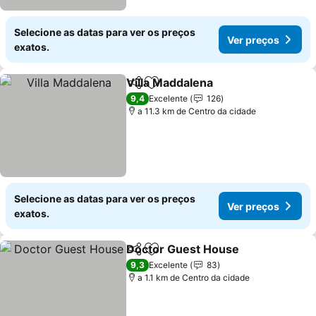
Selecione as datas para ver os preços
Ver preços
exatos.
Villa Maddalena
Partilhar
Adicionar aos favoritos
Ver preços
9,4
Excelente
126
a 11.3 km de Centro da cidade
Selecione as datas para ver os preços
Ver preços
exatos.
Doctor Guest House
Partilhar
Adicionar aos favoritos
Ver p
9,3
Excelente
83
a 1.1 km de Centro da cidade