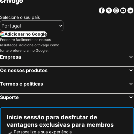
Facebook
Twitter
Insta
Yo
Selecione o seu país
Adicionar no Google
Encontre facilmente os nossos
resultados: adicione o trivago como
fonte preferencial no Google.
Empresa
Os nossos produtos
Termos e políticas
Suporte
Inicie sessão para desfrutar de
vantagens exclusivas para membros
Personalize a sua experiência