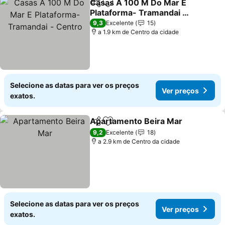
Casas A 100 M Do Mar E
Partilhar
Adicionar aos favoritos
Plataforma- Tramandai -
Centro
9,3
Excelente
15
a 1.9 km de Centro da cidade
Selecione as datas para ver os preços
Ver preços
exatos.
Apartamento Beira Mar
Partilhar
Adicionar aos favoritos
9,2
Excelente
18
a 2.9 km de Centro da cidade
Selecione as datas para ver os preços
Ver preços
exatos.