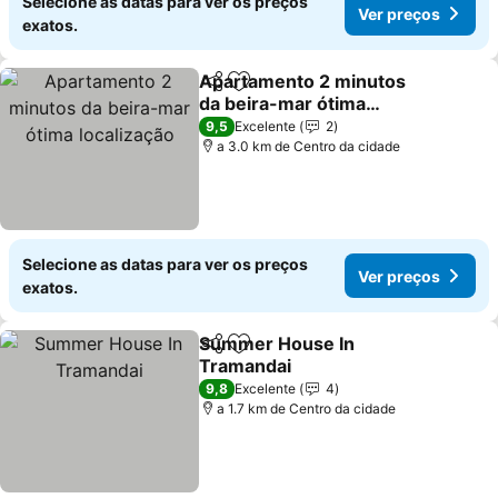
Selecione as datas para ver os preços
Ver preços
exatos.
Apartamento 2 minutos
Partilhar
Adicionar aos favoritos
da beira-mar ótima
localização
9,5
Excelente
2
a 3.0 km de Centro da cidade
Selecione as datas para ver os preços
Ver preços
exatos.
Summer House In
Partilhar
Adicionar aos favoritos
Tramandai
9,8
Excelente
4
a 1.7 km de Centro da cidade