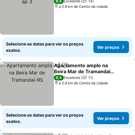
9,5
Excelente
14
a 2.9 km de Centro da cidade
Selecione as datas para ver os preços
Ver preços
exatos.
Apartamento amplo na
Partilhar
Adicionar aos favoritos
Beira Mar de Tramandaí-
RS
9,5
Excelente
11
a 2.9 km de Centro da cidade
Selecione as datas para ver os preços
Ver preços
exatos.