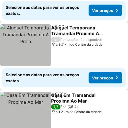
Selecione as datas para ver os preços
Ver preços
exatos.
Aluguel Temporada
Partilhar
Adicionar aos favoritos
Tramandai Proximo A
Praia
/
Pontuação não disponível
a 3.7 km de Centro da cidade
Selecione as datas para ver os preços
Ver preços
exatos.
Casa Em Tramandai
Partilhar
Adicionar aos favoritos
Proxima Ao Mar
7,7
Boa
4
a 1.2 km de Centro da cidade