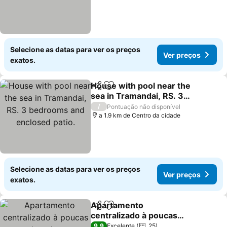
Selecione as datas para ver os preços
Ver preços
exatos.
House with pool near the
Partilhar
Adicionar aos favoritos
sea in Tramandai, RS. 3
bedrooms and enclosed
/
Pontuação não disponível
patio.
a 1.9 km de Centro da cidade
Selecione as datas para ver os preços
Ver preços
exatos.
Apartamento
Partilhar
Adicionar aos favoritos
centralizado à poucas
quadras do mar.
9,9
Excelente
25