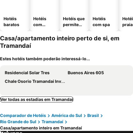
Hotéis
Hotéis
Hotéis que
Hotéis
Hotéi
baratos
com
permitem
com spa
praia
piscinas
animais
Casa/apartamento inteiro perto de si, em
Tramandaí
Estes hotéis também poderão interessá-lo...
Residencial Solar Tres
Buenos Aires 605
Chale Osorio Tramandai Inverno Verao
Ver todas as estadias em Tramandaí
Comparador de Hotéis
América do Sul
Brasil
Rio Grande do Sul
Tramandaí
Casa/apartamento inteiro em Tramandaí