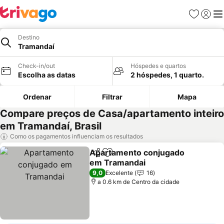
Favoritos
Iniciar
Me
Destino
Tramandaí
Check-in/out
Hóspedes e quartos
Escolha as datas
2 hóspedes, 1 quarto.
Ordenar
Filtrar
Mapa
Compare preços de Casa/apartamento inteiro
em Tramandaí, Brasil
Como os pagamentos influenciam os resultados
Apartamento conjugado
Partilhar
Adicionar aos favoritos
em Tramandai
9,0
Excelente
16
a 0.6 km de Centro da cidade