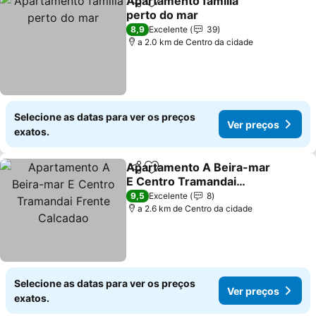
Apartamento família
Partilhar
Adicionar aos favoritos
perto do mar
8,9
Excelente
39
a 2.0 km de Centro da cidade
Selecione as datas para ver os preços
Ver preços
exatos.
Apartamento A Beira-mar
Partilhar
Adicionar aos favoritos
E Centro Tramandai
Frente Calcadao
9,5
Excelente
8
a 2.6 km de Centro da cidade
Selecione as datas para ver os preços
Ver preços
exatos.