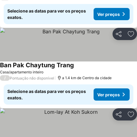
Selecione as datas para ver os preços
Ver preços
exatos.
Partilhar
Ad
Ban Pak Chaytung Trang
Ver preços
Casa/apartamento inteiro
/
a 1.4 km de Centro da cidade
Pontuação não disponível
Selecione as datas para ver os preços
Ver preços
exatos.
Partilhar
Ad