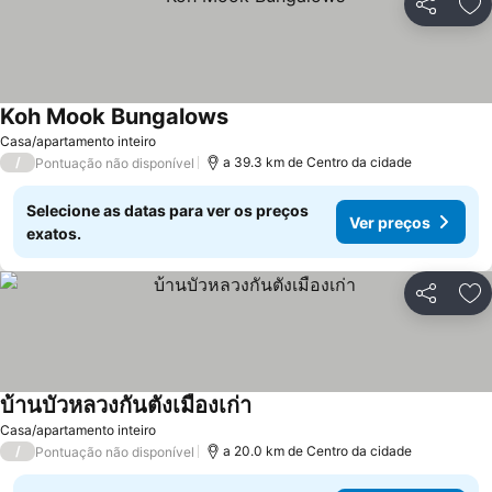
Partilhar
Ad
Koh Mook Bungalows
Ver preços
Casa/apartamento inteiro
/
a 39.3 km de Centro da cidade
Pontuação não disponível
Selecione as datas para ver os preços
Ver preços
exatos.
Partilhar
Ad
บ้านบัวหลวงกันตังเมืองเก่า
Ver preços
Casa/apartamento inteiro
/
a 20.0 km de Centro da cidade
Pontuação não disponível