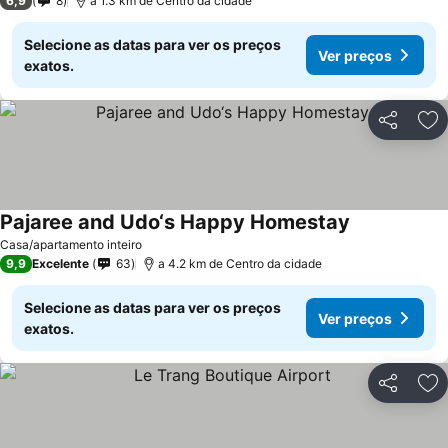
6,9
8
a 1.3 km de Centro da cidade
Selecione as datas para ver os preços
Ver preços
exatos.
Partilhar
Ad
Pajaree and Udo‘s Happy Homestay
Ver preços
Casa/apartamento inteiro
9,9
Excelente
63
a 4.2 km de Centro da cidade
Selecione as datas para ver os preços
Ver preços
exatos.
Partilhar
Ad