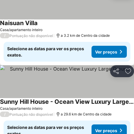
Naisuan Villa
Ver preços
Casa/apartamento inteiro
/
a 3.2 km de Centro da cidade
Pontuação não disponível
Selecione as datas para ver os preços
Ver preços
exatos.
Partilhar
Ad
Sunny Hill House - Ocean View Luxury Large Groups
Ver preços
Casa/apartamento inteiro
/
a 29.6 km de Centro da cidade
Pontuação não disponível
Selecione as datas para ver os preços
Ver preços
exatos.