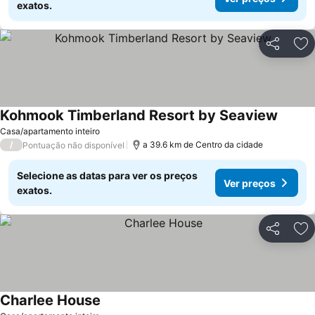
exatos.
Partilhar
Ad
Kohmook Timberland Resort by Seaview
Ver pr
Casa/apartamento inteiro
/
a 39.6 km de Centro da cidade
Pontuação não disponível
Selecione as datas para ver os preços
Ver preços
exatos.
Partilhar
Ad
Charlee House
Ver preços