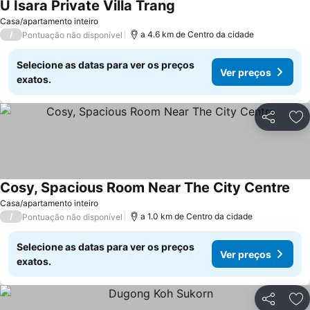
U Isara Private Villa Trang
Ver preços
Casa/apartamento inteiro
/
a 4.6 km de Centro da cidade
Pontuação não disponível
Selecione as datas para ver os preços
Ver preços
exatos.
Partilhar
Ad
Cosy, Spacious Room Near The City Centre
Ver
Casa/apartamento inteiro
/
a 1.0 km de Centro da cidade
Pontuação não disponível
Selecione as datas para ver os preços
Ver preços
exatos.
Partilhar
Ad