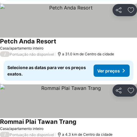
Partilhar
Ad
Petch Anda Resort
Ver preços
Casa/apartamento inteiro
/
a 31.0 km de Centro da cidade
Pontuação não disponível
Selecione as datas para ver os preços
Ver preços
exatos.
Partilhar
Ad
Rommai Plai Tawan Trang
Ver preços
Casa/apartamento inteiro
/
a 4.3 km de Centro da cidade
Pontuação não disponível