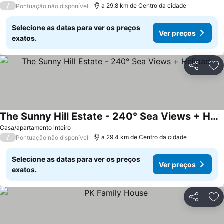
/
a 29.8 km de Centro da cidade
Pontuação não disponível
Selecione as datas para ver os preços
Ver preços
exatos.
Partilhar
Ad
The Sunny Hill Estate - 240° Sea Views + Helipad
Ver preços
Casa/apartamento inteiro
/
a 29.4 km de Centro da cidade
Pontuação não disponível
Selecione as datas para ver os preços
Ver preços
exatos.
Partilhar
Ad