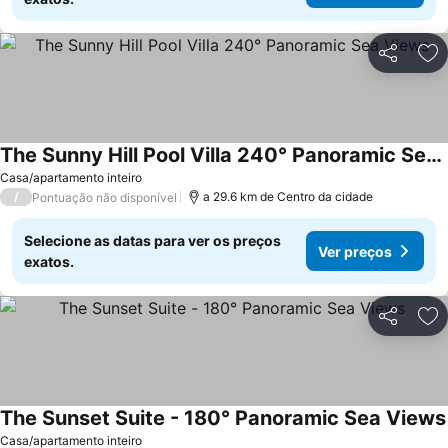
Partilhar
Ad
The Sunny Hill Pool Villa 240° Panoramic Sea Views
Ver preços
Casa/apartamento inteiro
/
a 29.6 km de Centro da cidade
Pontuação não disponível
Selecione as datas para ver os preços
Ver preços
exatos.
Partilhar
Ad
The Sunset Suite - 180° Panoramic Sea Views
Casa/apartamento inteiro