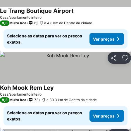
Le Trang Boutique Airport
Ver preços
Casa/apartamento inteiro
8,3
Muito boa
6
a 4.8 km de Centro da cidade
Selecione as datas para ver os preços
Ver preços
exatos.
Partilhar
Ad
Koh Mook Rem Ley
Ver preços
Casa/apartamento inteiro
8,3
Muito boa
73
a 39.3 km de Centro da cidade
Selecione as datas para ver os preços
Ver preços
exatos.