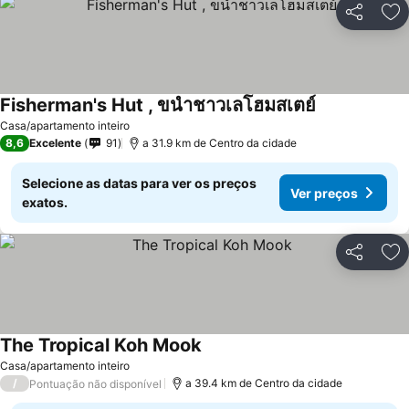
Partilhar
Ad
Fisherman's Hut , ขนำชาวเลโฮมสเตย์
Ver preços
Casa/apartamento inteiro
8,6
Excelente
91
a 31.9 km de Centro da cidade
Selecione as datas para ver os preços
Ver preços
exatos.
Partilhar
Ad
The Tropical Koh Mook
Ver preços
Casa/apartamento inteiro
/
a 39.4 km de Centro da cidade
Pontuação não disponível