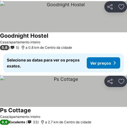
Partilhar
Ad
Goodnight Hostel
Ver preços
Casa/apartamento inteiro
5,8
5
a 0.8 km de Centro da cidade
Selecione as datas para ver os preços
Ver preços
exatos.
Partilhar
Ad
Ps Cottage
Ver preços
Casa/apartamento inteiro
8,6
Excelente
33
a 2.7 km de Centro da cidade