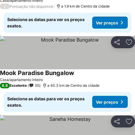
Casa/apartamento inteiro
/
a 1.9 km de Centro da cidade
Pontuação não disponível
Selecione as datas para ver os preços
Ver preços
exatos.
Partilhar
Ad
Mook Paradise Bungalow
Ver preços
Casa/apartamento inteiro
8,8
Excelente
55
a 40.3 km de Centro da cidade
Selecione as datas para ver os preços
Ver preços
exatos.
Partilhar
Ad