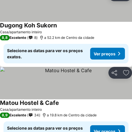
Dugong Koh Sukorn
Ver preços
Casa/apartamento inteiro
8,8
Excelente
8
a 52.2 km de Centro da cidade
Selecione as datas para ver os preços
Ver preços
exatos.
Partilhar
Ad
Matou Hostel & Cafe
Ver preços
Casa/apartamento inteiro
8,9
Excelente
34
a 19.8 km de Centro da cidade
Selecione as datas para ver os preços
Ver preços