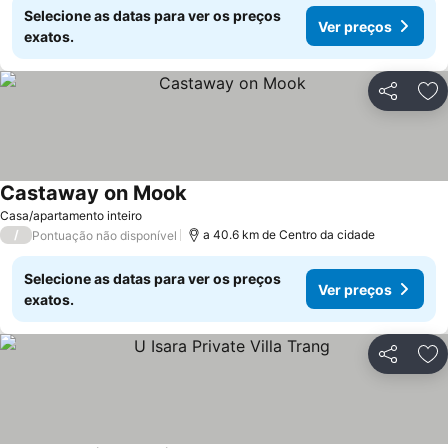
Selecione as datas para ver os preços
Ver preços
exatos.
Partilhar
Ad
Castaway on Mook
Ver preços
Casa/apartamento inteiro
/
a 40.6 km de Centro da cidade
Pontuação não disponível
Selecione as datas para ver os preços
Ver preços
exatos.
Partilhar
Ad