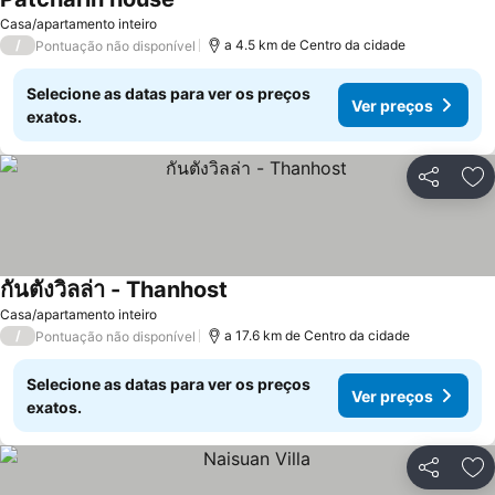
Ver preços
Casa/apartamento inteiro
/
a 4.5 km de Centro da cidade
Pontuação não disponível
Selecione as datas para ver os preços
Ver preços
exatos.
Partilhar
Ad
กันตังวิลล่า - Thanhost
Ver preços
Casa/apartamento inteiro
/
a 17.6 km de Centro da cidade
Pontuação não disponível
Selecione as datas para ver os preços
Ver preços
exatos.
Partilhar
Ad