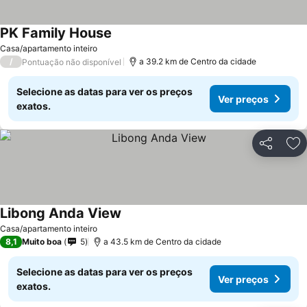
PK Family House
Ver preços
Casa/apartamento inteiro
/
a 39.2 km de Centro da cidade
Pontuação não disponível
Selecione as datas para ver os preços
Ver preços
exatos.
Partilhar
Ad
Libong Anda View
Ver preços
Casa/apartamento inteiro
8,1
Muito boa
5
a 43.5 km de Centro da cidade
Selecione as datas para ver os preços
Ver preços
exatos.