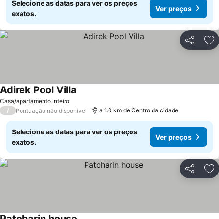
Selecione as datas para ver os preços
Ver preços
exatos.
Partilhar
Ad
Adirek Pool Villa
Ver preços
Casa/apartamento inteiro
/
a 1.0 km de Centro da cidade
Pontuação não disponível
Selecione as datas para ver os preços
Ver preços
exatos.
Partilhar
Ad
Patcharin house