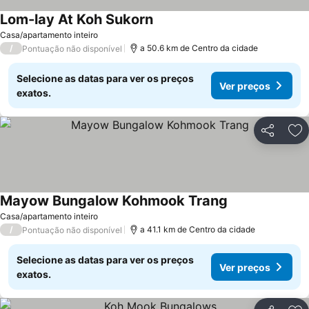
Lom-lay At Koh Sukorn
Ver preços
Casa/apartamento inteiro
/
a 50.6 km de Centro da cidade
Pontuação não disponível
Selecione as datas para ver os preços
Ver preços
exatos.
Partilhar
Ad
Mayow Bungalow Kohmook Trang
Ver preços
Casa/apartamento inteiro
/
a 41.1 km de Centro da cidade
Pontuação não disponível
Selecione as datas para ver os preços
Ver preços
exatos.