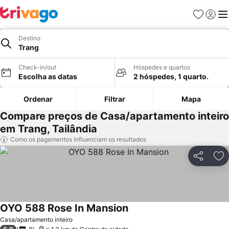
Favoritos
Iniciar
Me
Destino
Trang
Check-in/out
Hóspedes e quartos
Escolha as datas
2 hóspedes, 1 quarto.
Ordenar
Filtrar
Mapa
Compare preços de Casa/apartamento inteiro
em Trang, Tailândia
Como os pagamentos influenciam os resultados
Partilhar
Ad
OYO 588 Rose In Mansion
Ver preços
Casa/apartamento inteiro