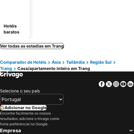
Hotéis
baratos
Ver todas as estadias em Trang
Comparador de Hotéis
Ásia
Tailândia
Região Sul
Trang
Casa/apartamento inteiro em Trang
Facebook
Twitter
Insta
Yo
Selecione o seu país
Adicionar no Google
Encontre facilmente os nossos
resultados: adicione o trivago como
fonte preferencial no Google.
Empresa