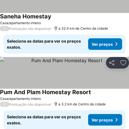
Saneha Homestay
Ver preços
Casa/apartamento inteiro
/
a 32.4 km de Centro da cidade
Pontuação não disponível
Selecione as datas para ver os preços
Ver preços
exatos.
Partilhar
Ad
Pum And Plam Homestay Resort
Ver preços
Casa/apartamento inteiro
/
a 3.2 km de Centro da cidade
Pontuação não disponível
Selecione as datas para ver os preços
Ver preços
exatos.