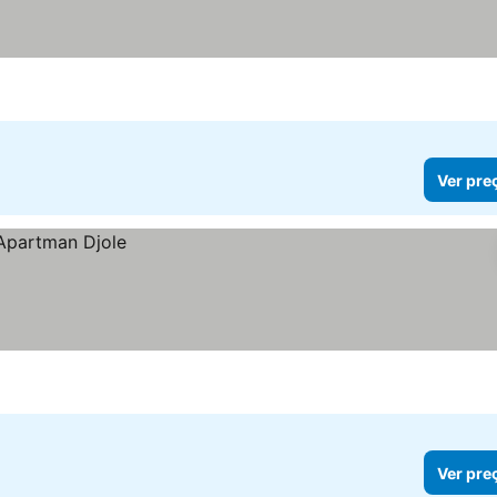
Ver pre
Ver pre