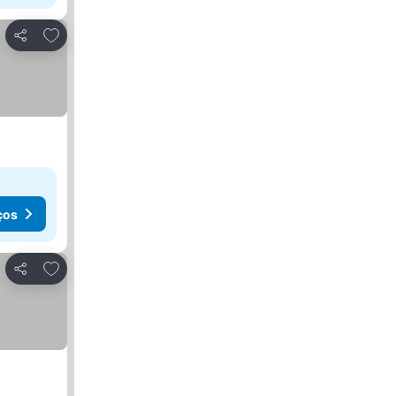
Adicionar aos favoritos
Partilhar
ços
Adicionar aos favoritos
Partilhar