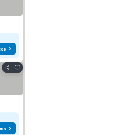
ços
Adicionar aos favoritos
Partilhar
ços