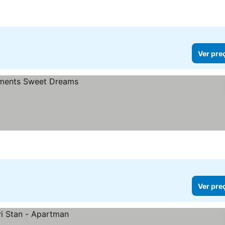
Ver pre
Ver pre