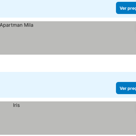
Ver pre
Ver pre