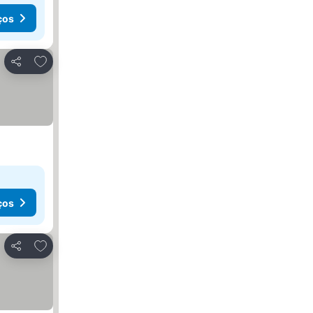
ços
Adicionar aos favoritos
Partilhar
ços
Adicionar aos favoritos
Partilhar