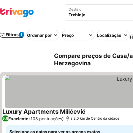
Destino
Filtros
1
Ordenar por
Preço
Localização
H
Compare preços de Casa/ap
Herzegovina
Luxury Apartments Milićević
Ver preços
Excelente
(108 pontuações)
9,8
a 3.0 km de Centro da cidade
Selecione as datas para ver os preços exatos.