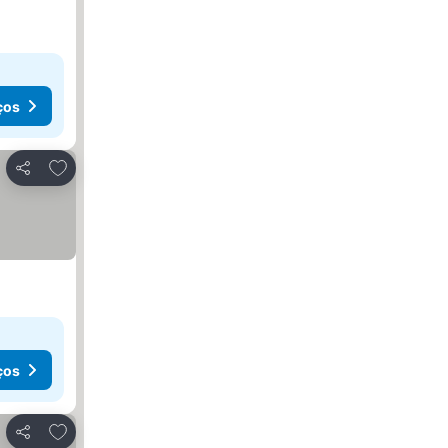
ços
Adicionar aos favoritos
Partilhar
ços
Adicionar aos favoritos
Partilhar