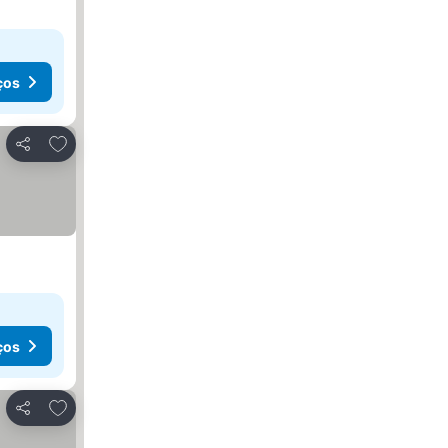
ços
Adicionar aos favoritos
Partilhar
ços
Adicionar aos favoritos
Partilhar