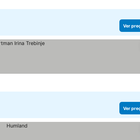
Ver pre
Ver pre