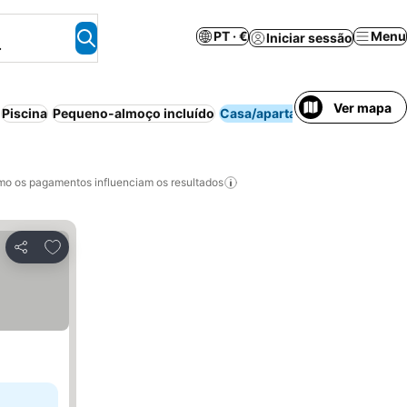
PT · €
Menu
Iniciar sessão
.
Ver mapa
Piscina
Pequeno-almoço incluído
Casa/apartamento inteiro
o os pagamentos influenciam os resultados
Adicionar aos favoritos
Partilhar