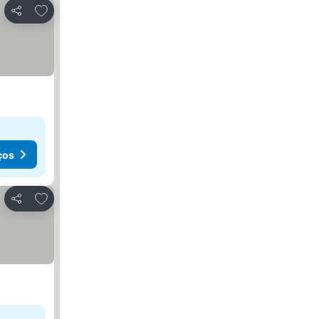
Adicionar aos favoritos
Partilhar
ços
Adicionar aos favoritos
Partilhar