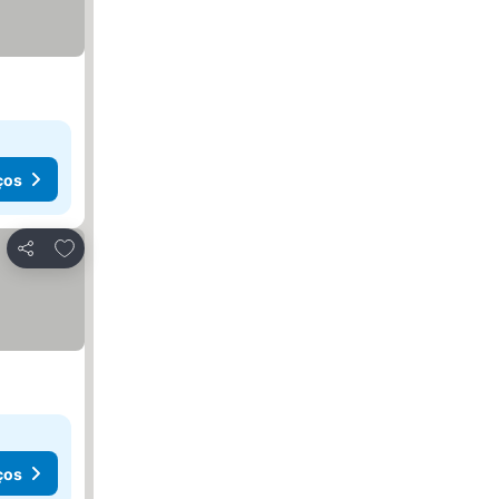
ços
Adicionar aos favoritos
Partilhar
ços