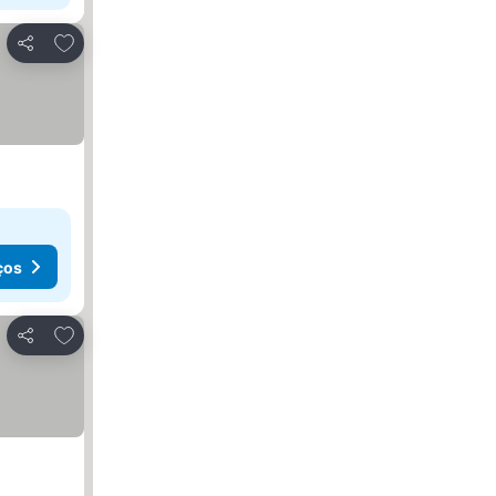
Adicionar aos favoritos
Partilhar
ços
Adicionar aos favoritos
Partilhar