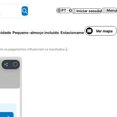
PT · €
Menu
Iniciar sessão
.
Ver mapa
cidade
Pequeno-almoço incluído
Estacionamento
Meia-pensão
o os pagamentos influenciam os resultados
Adicionar aos favoritos
Partilhar