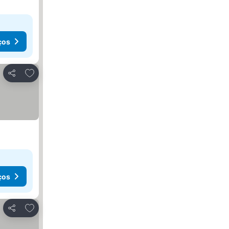
ços
Adicionar aos favoritos
Partilhar
ços
Adicionar aos favoritos
Partilhar