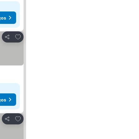
ços
Adicionar aos favoritos
Partilhar
ços
Adicionar aos favoritos
Partilhar