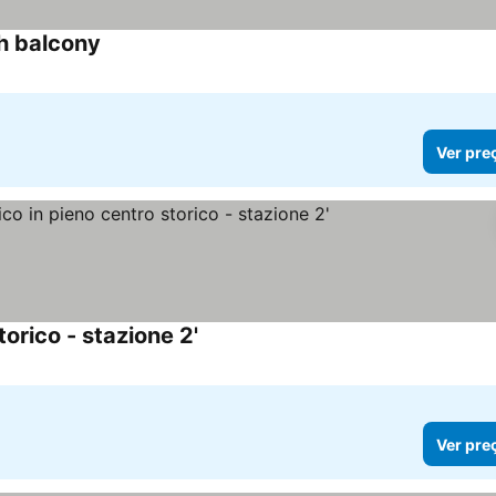
h balcony
Ver preços
Ver pre
orico - stazione 2'
Ver preços
Ver pre