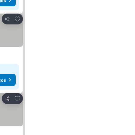
ços
Adicionar aos favoritos
Partilhar
ços
Adicionar aos favoritos
Partilhar