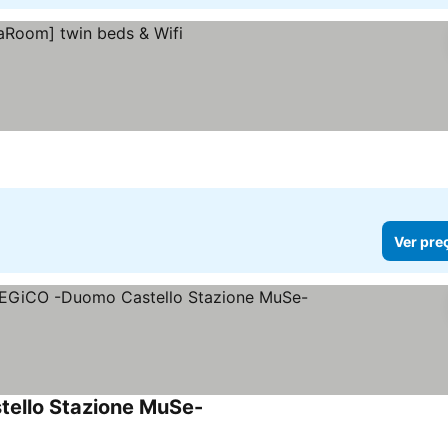
Ver pre
llo Stazione MuSe-
Ver preços