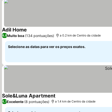
Adil Home
Ver preços
Muito boa
(134 pontuações)
8,0
a 0.2 km de Centro da cidade
Selecione as datas para ver os preços exatos.
Sole&Luna Apartment
Ver preços
Excelente
(8 pontuações)
8,7
a 1.4 km de Centro da cidade