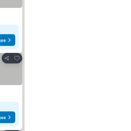
ços
Adicionar aos favoritos
Partilhar
ços