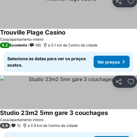
Partilhar
Ad
Trouville Plage Casino
Casa/apartamento inteiro
9,2
Excelente
68
a 0.1 km de Centro da cidade
Selecione as datas para ver os preços
Ver preços
exatos.
Partilhar
Ad
Studio 23m2 5mn gare 3 couchages
Casa/apartamento inteiro
5,6
5
a 0.9 km de Centro da cidade