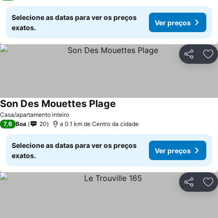
Selecione as datas para ver os preços
Ver preços
exatos.
Partilhar
Ad
Son Des Mouettes Plage
Casa/apartamento inteiro
7,6
Boa
20
a 0.1 km de Centro da cidade
Selecione as datas para ver os preços
Ver preços
exatos.
Partilhar
Ad