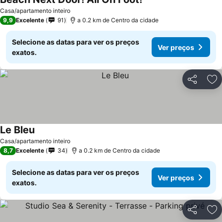
Casa/apartamento inteiro
9,9
Excelente
91
a 0.2 km de Centro da cidade
Selecione as datas para ver os preços
Ver preços
exatos.
Partilhar
Ad
Le Bleu
Casa/apartamento inteiro
8,7
Excelente
34
a 0.2 km de Centro da cidade
Selecione as datas para ver os preços
Ver preços
exatos.
Partilhar
Ad