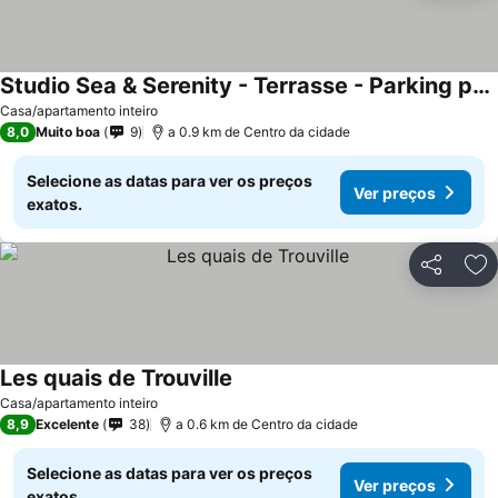
Studio Sea & Serenity - Terrasse - Parking privé
Casa/apartamento inteiro
8,0
Muito boa
9
a 0.9 km de Centro da cidade
Selecione as datas para ver os preços
Ver preços
exatos.
Partilhar
Ad
Les quais de Trouville
Casa/apartamento inteiro
8,9
Excelente
38
a 0.6 km de Centro da cidade
Selecione as datas para ver os preços
Ver preços
exatos.