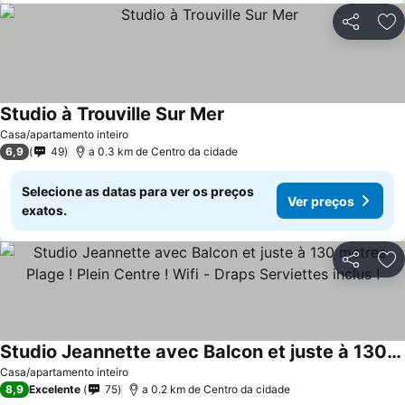
Partilhar
Ad
Studio à Trouville Sur Mer
Casa/apartamento inteiro
6,9
49
a 0.3 km de Centro da cidade
Selecione as datas para ver os preços
Ver preços
exatos.
Partilhar
Ad
Studio Jeannette avec Balcon et juste à 130 metres Plage ! Plein Centre ! Wifi - Draps Serviettes inclus !
Casa/apartamento inteiro
8,9
Excelente
75
a 0.2 km de Centro da cidade