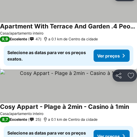
Apartment With Terrace And Garden .4 People.
Casa/apartamento inteiro
9,9
Excelente
47
a 0.1 km de Centro da cidade
Selecione as datas para ver os preços
Ver preços
exatos.
Partilhar
Ad
Cosy Appart - Plage à 2min - Casino à 1min
Casa/apartamento inteiro
8,7
Excelente
25
a 0.1 km de Centro da cidade
Selecione as datas para ver os preços
Ver preços