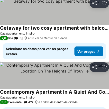
Partilhar
Ad
Getaway for two cosy apartment with balcony
Casa/apartamento inteiro
7,6
Boa
8
a 1.6 km de Centro da cidade
Selecione as datas para ver os preços
Ver preços
exatos.
Partilhar
Ad
Contemporary Apartment In A Quiet And Comfortable Location On The Heights Of Trouville
Casa/apartamento inteiro
9,3
Excelente
42
a 1.6 km de Centro da cidade