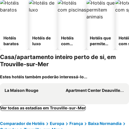
Hotéis
Hotéis de
Hotéis
Hotéis que
Hoté
baratos
luxo
com
permitem
com 
piscinas
animais
Casa/apartamento inteiro perto de si, em
Trouville-sur-Mer
Estes hotéis também poderão interessá-lo...
La Maison Rouge
Apartment Center Deauville 5mn From The Beach
Ver todas as estadias em Trouville-sur-Mer
Comparador de Hotéis
Europa
França
Baixa Normandia