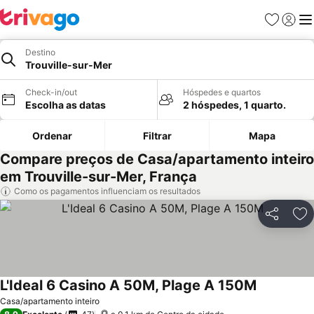
Favoritos
Iniciar
Me
Destino
Trouville-sur-Mer
Check-in/out
Hóspedes e quartos
Escolha as datas
2 hóspedes, 1 quarto.
Ordenar
Filtrar
Mapa
Compare preços de Casa/apartamento inteiro
em Trouville-sur-Mer, França
Como os pagamentos influenciam os resultados
Partilhar
Ad
L'Ideal 6 Casino A 50M, Plage A 150M
Casa/apartamento inteiro