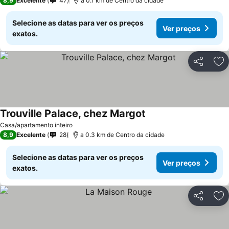
8,9
Excelente
47
a 0.1 km de Centro da cidade
Selecione as datas para ver os preços
Ver preços
exatos.
Partilhar
Ad
Trouville Palace, chez Margot
Casa/apartamento inteiro
8,9
Excelente
28
a 0.3 km de Centro da cidade
Selecione as datas para ver os preços
Ver preços
exatos.
Partilhar
Ad