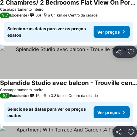
2 Chambres/ 2 Bedroooms Flat View On Port And Casino Hotel Spa
Casa/apartamento inteiro
9,7
Excelente
66
a 0.1 km de Centro da cidade
Selecione as datas para ver os preços
Ver preços
exatos.
Partilhar
Ad
Splendide Studio avec balcon - Trouville centre
Casa/apartamento inteiro
9,1
Excelente
16
a 0.8 km de Centro da cidade
Selecione as datas para ver os preços
Ver preços
exatos.
Partilhar
Ad