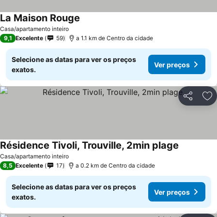
La Maison Rouge
Casa/apartamento inteiro
9,1
Excelente
59
a 1.1 km de Centro da cidade
Selecione as datas para ver os preços
Ver preços
exatos.
Partilhar
Ad
Résidence Tivoli, Trouville, 2min plage
Casa/apartamento inteiro
8,5
Excelente
17
a 0.2 km de Centro da cidade
Selecione as datas para ver os preços
Ver preços
exatos.