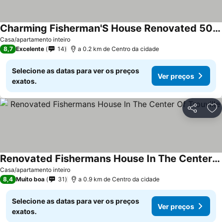
Charming Fisherman'S House Renovated 50 M From The Beach!
Casa/apartamento inteiro
8,7
Excelente
14
a 0.2 km de Centro da cidade
Selecione as datas para ver os preços
Ver preços
exatos.
Partilhar
Ad
Renovated Fishermans House In The Center Of Trouville
Casa/apartamento inteiro
8,4
Muito boa
31
a 0.9 km de Centro da cidade
Selecione as datas para ver os preços
Ver preços
exatos.