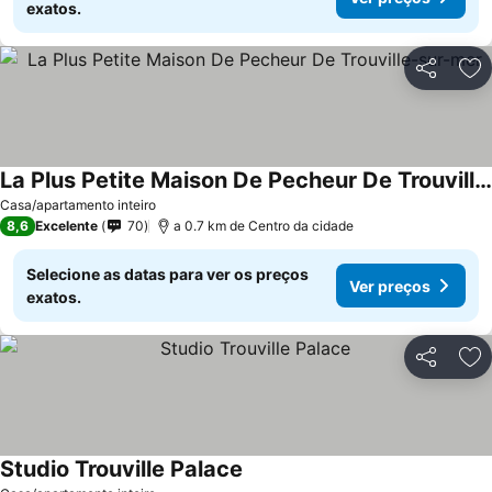
exatos.
Partilhar
Ad
La Plus Petite Maison De Pecheur De Trouville-sur-mer
Casa/apartamento inteiro
8,6
Excelente
70
a 0.7 km de Centro da cidade
Selecione as datas para ver os preços
Ver preços
exatos.
Partilhar
Ad
Studio Trouville Palace