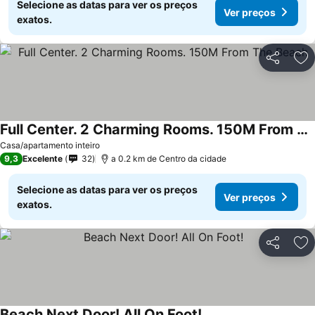
Selecione as datas para ver os preços
Ver preços
exatos.
Partilhar
Ad
Full Center. 2 Charming Rooms. 150M From The Beach
Casa/apartamento inteiro
9,3
Excelente
32
a 0.2 km de Centro da cidade
Selecione as datas para ver os preços
Ver preços
exatos.
Partilhar
Ad
Beach Next Door! All On Foot!