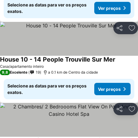
Selecione as datas para ver os preços
Ver preços
exatos.
Partilhar
Ad
House 10 - 14 People Trouville Sur Mer
Casa/apartamento inteiro
9,8
Excelente
19
a 0.1 km de Centro da cidade
Selecione as datas para ver os preços
Ver preços
exatos.
Partilhar
Ad