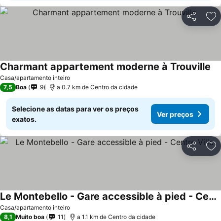
Partilhar
Ad
Charmant appartement moderne à Trouville
Casa/apartamento inteiro
7,5
Boa
9
a 0.7 km de Centro da cidade
Selecione as datas para ver os preços
Ver preços
exatos.
Partilhar
Ad
Le Montebello - Gare accessible à pied - Centre Ville
Casa/apartamento inteiro
8,1
Muito boa
11
a 1.1 km de Centro da cidade