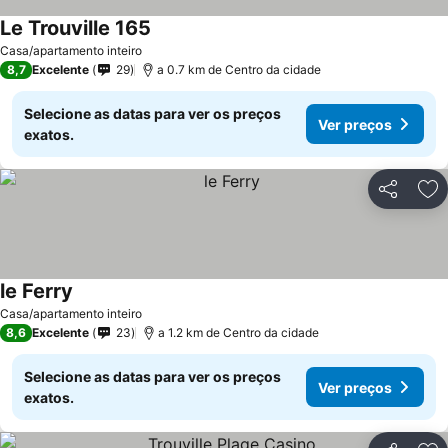
Le Trouville 165
Casa/apartamento inteiro
8,7
Excelente
29
a 0.7 km de Centro da cidade
Selecione as datas para ver os preços
Ver preços
exatos.
Partilhar
Ad
le Ferry
Casa/apartamento inteiro
8,6
Excelente
23
a 1.2 km de Centro da cidade
Selecione as datas para ver os preços
Ver preços
exatos.