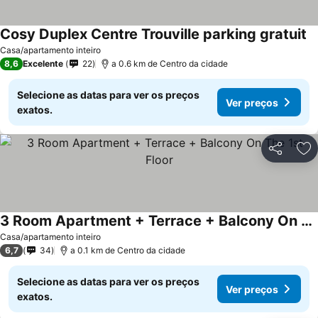
Cosy Duplex Centre Trouville parking gratuit
Casa/apartamento inteiro
8,6
Excelente
22
a 0.6 km de Centro da cidade
Selecione as datas para ver os preços
Ver preços
exatos.
Partilhar
Ad
3 Room Apartment + Terrace + Balcony On The 1st Floor
Casa/apartamento inteiro
6,7
34
a 0.1 km de Centro da cidade
Selecione as datas para ver os preços
Ver preços
exatos.