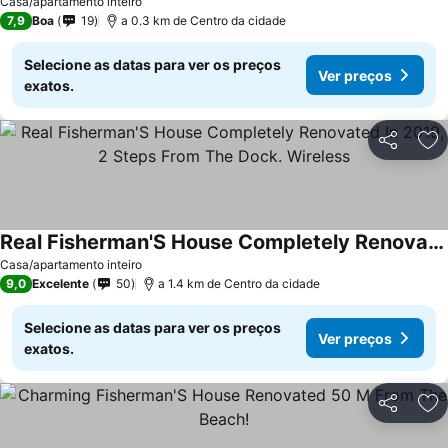
Casa/apartamento inteiro
7,9
Boa
19
a 0.3 km de Centro da cidade
Selecione as datas para ver os preços
Ver preços
exatos.
Partilhar
Ad
Real Fisherman'S House Completely Renovated In 2019, 2 Steps From The Dock. Wireless
Casa/apartamento inteiro
9,0
Excelente
50
a 1.4 km de Centro da cidade
Selecione as datas para ver os preços
Ver preços
exatos.
Partilhar
Ad