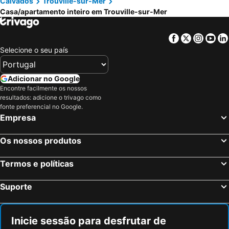
Calvados
Trouville-sur-Mer
Casa/apartamento inteiro em Trouville-sur-Mer
Facebook
Twitter
Insta
Yo
Selecione o seu país
Adicionar no Google
Encontre facilmente os nossos
resultados: adicione o trivago como
fonte preferencial no Google.
Empresa
Os nossos produtos
Termos e políticas
Suporte
Inicie sessão para desfrutar de