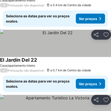
Casa/apartamento inteiro
/
a 0.4 km de Centro da cidade
Pontuação não disponível
Selecione as datas para ver os preços
Ver preços
exatos.
Partilhar
Ad
El Jardin Del 22
Ver preços
Casa/apartamento inteiro
/
a 0.7 km de Centro da cidade
Pontuação não disponível
Selecione as datas para ver os preços
Ver preços
exatos.
Partilhar
Ad