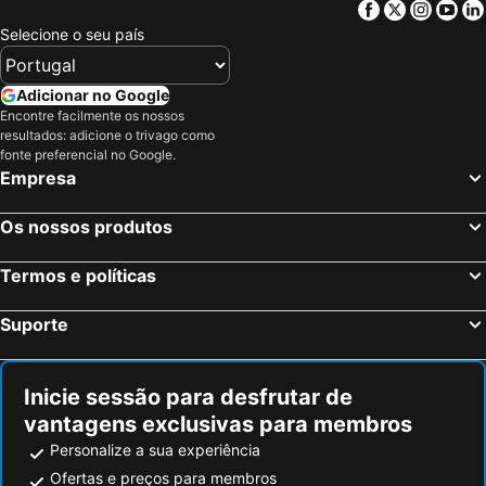
Facebook
Twitter
Insta
Yo
Selecione o seu país
Adicionar no Google
Encontre facilmente os nossos
resultados: adicione o trivago como
fonte preferencial no Google.
Empresa
Os nossos produtos
Termos e políticas
Suporte
Inicie sessão para desfrutar de
vantagens exclusivas para membros
Personalize a sua experiência
Ofertas e preços para membros