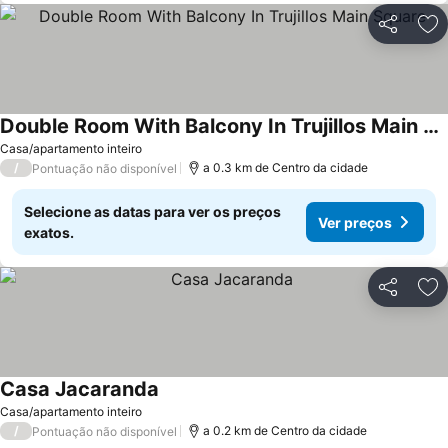
Partilhar
Ad
Double Room With Balcony In Trujillos Main Square
Ver preços
Casa/apartamento inteiro
/
a 0.3 km de Centro da cidade
Pontuação não disponível
Selecione as datas para ver os preços
Ver preços
exatos.
Partilhar
Ad
Casa Jacaranda
Ver preços
Casa/apartamento inteiro
/
a 0.2 km de Centro da cidade
Pontuação não disponível