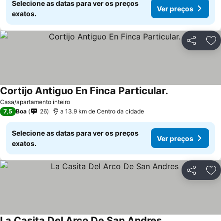
Selecione as datas para ver os preços
Ver preços
exatos.
Partilhar
Ad
Cortijo Antiguo En Finca Particular.
Ver preços
Casa/apartamento inteiro
7,5
Boa
26
a 13.9 km de Centro da cidade
Selecione as datas para ver os preços
Ver preços
exatos.
Partilhar
Ad
La Casita Del Arco De San Andres