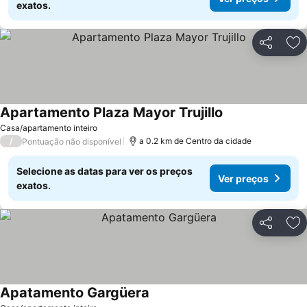
exatos.
Partilhar
Ad
Apartamento Plaza Mayor Trujillo
Ver preços
Casa/apartamento inteiro
/
a 0.2 km de Centro da cidade
Pontuação não disponível
Selecione as datas para ver os preços
Ver preços
exatos.
Partilhar
Ad
Apatamento Gargüera
Ver preços