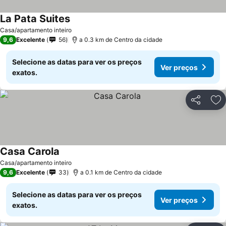
La Pata Suites
Ver preços
Casa/apartamento inteiro
9,6
Excelente
56
a 0.3 km de Centro da cidade
Selecione as datas para ver os preços
Ver preços
exatos.
Partilhar
Ad
Casa Carola
Ver preços
Casa/apartamento inteiro
9,6
Excelente
33
a 0.1 km de Centro da cidade
Selecione as datas para ver os preços
Ver preços
exatos.