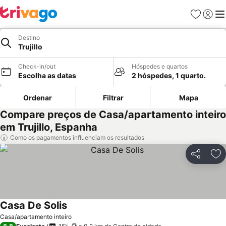
Favoritos
Iniciar
Me
Destino
Trujillo
Check-in/out
Hóspedes e quartos
Escolha as datas
2 hóspedes, 1 quarto.
Ordenar
Filtrar
Mapa
Compare preços de Casa/apartamento inteiro
em Trujillo, Espanha
Como os pagamentos influenciam os resultados
Partilhar
Ad
Casa De Solis
Ver preços
Casa/apartamento inteiro