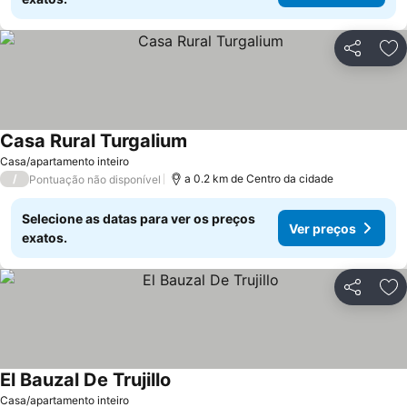
Partilhar
Ad
Casa Rural Turgalium
Ver preços
Casa/apartamento inteiro
/
a 0.2 km de Centro da cidade
Pontuação não disponível
Selecione as datas para ver os preços
Ver preços
exatos.
Partilhar
Ad
El Bauzal De Trujillo
Ver preços
Casa/apartamento inteiro