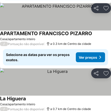
Partilhar
Ad
APARTAMENTO FRANCISCO PIZARRO
Ver preço
Casa/apartamento inteiro
/
a 0.3 km de Centro da cidade
Pontuação não disponível
Selecione as datas para ver os preços
Ver preços
exatos.
Partilhar
Ad
La Higuera
Ver preços
Casa/apartamento inteiro
/
a 0.7 km de Centro da cidade
Pontuação não disponível