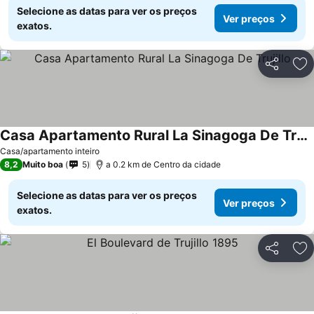
Selecione as datas para ver os preços
Ver preços
exatos.
Partilhar
Ad
Casa Apartamento Rural La Sinagoga De Trujillo
Ver preços
Casa/apartamento inteiro
8,2
Muito boa
5
a 0.2 km de Centro da cidade
Selecione as datas para ver os preços
Ver preços
exatos.
Partilhar
Ad