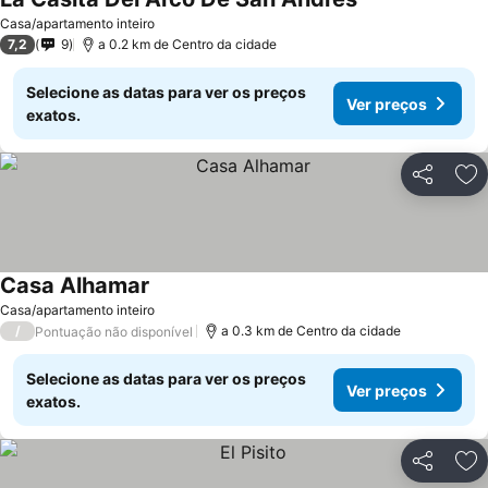
Ver preços
Casa/apartamento inteiro
7,2
9
a 0.2 km de Centro da cidade
Selecione as datas para ver os preços
Ver preços
exatos.
Partilhar
Ad
Casa Alhamar
Ver preços
Casa/apartamento inteiro
/
a 0.3 km de Centro da cidade
Pontuação não disponível
Selecione as datas para ver os preços
Ver preços
exatos.
Partilhar
Ad