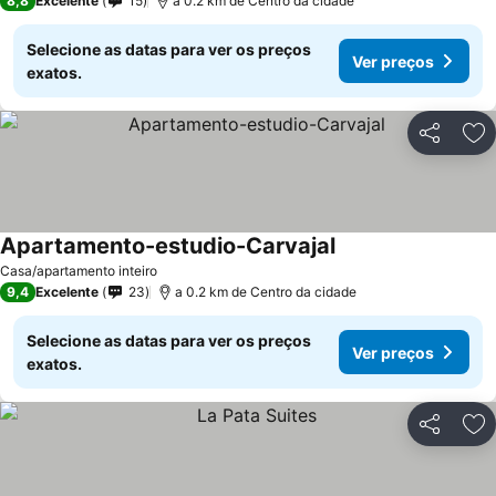
8,8
Excelente
15
a 0.2 km de Centro da cidade
Selecione as datas para ver os preços
Ver preços
exatos.
Partilhar
Ad
Apartamento-estudio-Carvajal
Ver preços
Casa/apartamento inteiro
9,4
Excelente
23
a 0.2 km de Centro da cidade
Selecione as datas para ver os preços
Ver preços
exatos.
Partilhar
Ad