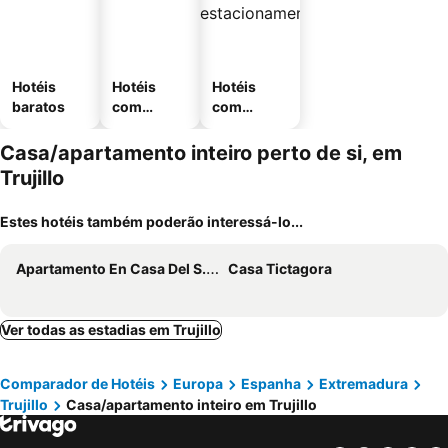
Hotéis
Hotéis
Hotéis
baratos
com
com
piscinas
estaciona
mento
Casa/apartamento inteiro perto de si, em
Trujillo
Estes hotéis também poderão interessá-lo...
Apartamento En Casa Del S.xvi
Casa Tictagora
Ver todas as estadias em Trujillo
Comparador de Hotéis
Europa
Espanha
Extremadura
Trujillo
Casa/apartamento inteiro em Trujillo