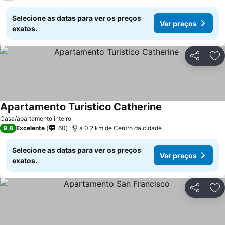
Selecione as datas para ver os preços
Ver preços
exatos.
Partilhar
Ad
Apartamento Turistico Catherine
Ver preços
Casa/apartamento inteiro
9,8
Excelente
60
a 0.2 km de Centro da cidade
Selecione as datas para ver os preços
Ver preços
exatos.
Partilhar
Ad