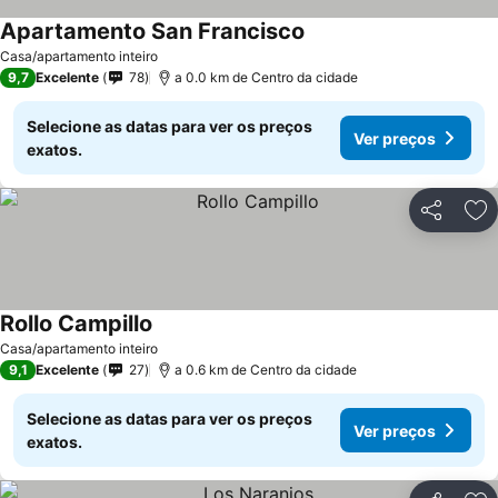
Apartamento San Francisco
Ver preços
Casa/apartamento inteiro
9,7
Excelente
78
a 0.0 km de Centro da cidade
Selecione as datas para ver os preços
Ver preços
exatos.
Partilhar
Ad
Rollo Campillo
Ver preços
Casa/apartamento inteiro
9,1
Excelente
27
a 0.6 km de Centro da cidade
Selecione as datas para ver os preços
Ver preços
exatos.