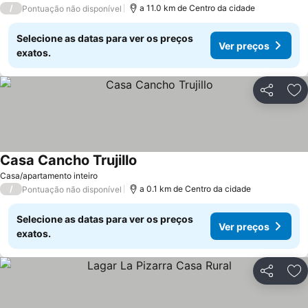
/
a 11.0 km de Centro da cidade
Pontuação não disponível
Selecione as datas para ver os preços
Ver preços
exatos.
Partilhar
Ad
Casa Cancho Trujillo
Ver preços
Casa/apartamento inteiro
/
a 0.1 km de Centro da cidade
Pontuação não disponível
Selecione as datas para ver os preços
Ver preços
exatos.
Partilhar
Ad