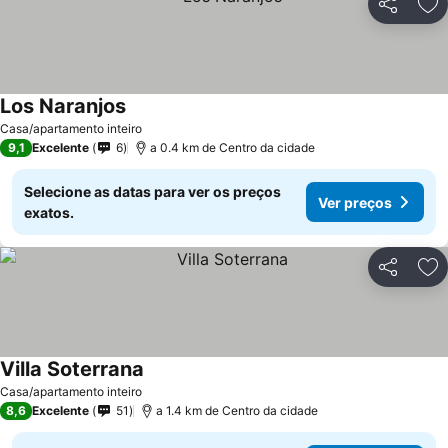
Partilhar
Ad
Los Naranjos
Ver preços
Casa/apartamento inteiro
9,1
Excelente
6
a 0.4 km de Centro da cidade
Selecione as datas para ver os preços
Ver preços
exatos.
Partilhar
Ad
Villa Soterrana
Ver preços
Casa/apartamento inteiro
8,6
Excelente
51
a 1.4 km de Centro da cidade