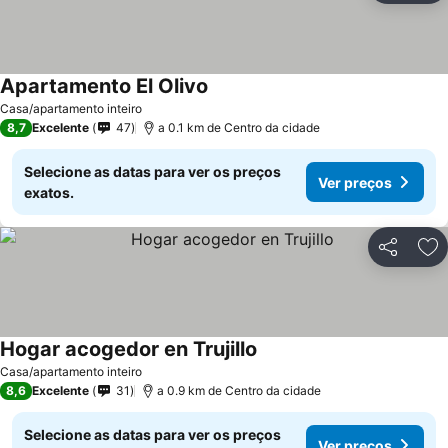
Apartamento El Olivo
Ver preços
Casa/apartamento inteiro
8,7
Excelente
47
a 0.1 km de Centro da cidade
Selecione as datas para ver os preços
Ver preços
exatos.
Partilhar
Ad
Hogar acogedor en Trujillo
Ver preços
Casa/apartamento inteiro
8,6
Excelente
31
a 0.9 km de Centro da cidade
Selecione as datas para ver os preços
Ver preços