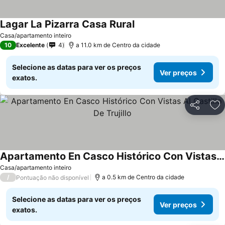
Lagar La Pizarra Casa Rural
Ver preços
Casa/apartamento inteiro
10
Excelente
4
a 11.0 km de Centro da cidade
Selecione as datas para ver os preços
Ver preços
exatos.
Partilhar
Ad
Apartamento En Casco Histórico Con Vistas Al Castillo De Trujillo
Ver preços
Casa/apartamento inteiro
/
a 0.5 km de Centro da cidade
Pontuação não disponível
Selecione as datas para ver os preços
Ver preços
exatos.