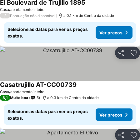
El Boulevard de Trujillo 1895
Ver preços
Casa/apartamento inteiro
/
a 0.1 km de Centro da cidade
Pontuação não disponível
Selecione as datas para ver os preços
Ver preços
exatos.
Partilhar
Ad
Casatrujillo AT-CC00739
Ver preços
Casa/apartamento inteiro
8,1
Muito boa
5
a 0.3 km de Centro da cidade
Selecione as datas para ver os preços
Ver preços
exatos.
Partilhar
Ad