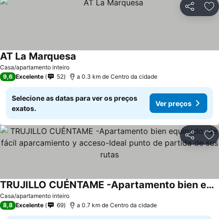
Partilhar
Ad
AT La Marquesa
Ver preços
Casa/apartamento inteiro
9,6
Excelente
52
a 0.3 km de Centro da cidade
Selecione as datas para ver os preços
Ver preços
exatos.
Partilhar
Ad
TRUJILLO CUÉNTAME -Apartamento bien equipado, de fácil aparcamiento y acceso-Ideal punto de partida de sus rutas
Ver preços
Casa/apartamento inteiro
8,8
Excelente
69
a 0.7 km de Centro da cidade