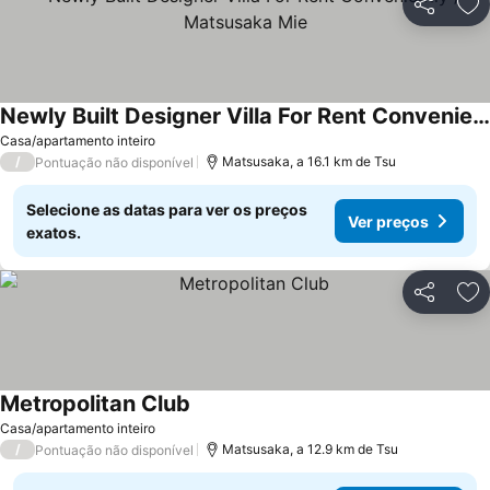
Partilhar
Ad
Newly Built Designer Villa For Rent Conveniently / Matsusaka Mie
Casa/apartamento inteiro
/
Matsusaka, a 16.1 km de Tsu
Pontuação não disponível
Selecione as datas para ver os preços
Ver preços
exatos.
Partilhar
Ad
Metropolitan Club
Casa/apartamento inteiro
/
Matsusaka, a 12.9 km de Tsu
Pontuação não disponível