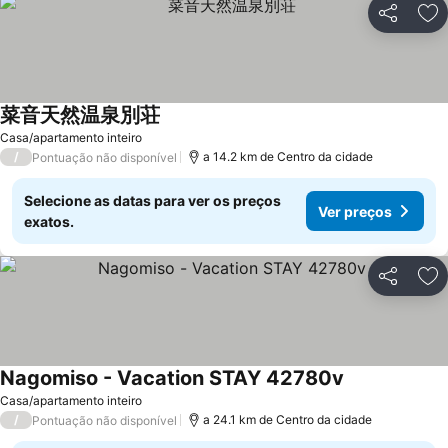
Partilhar
Ad
菜音天然温泉別荘
Casa/apartamento inteiro
/
a 14.2 km de Centro da cidade
Pontuação não disponível
Selecione as datas para ver os preços
Ver preços
exatos.
Partilhar
Ad
Nagomiso - Vacation STAY 42780v
Casa/apartamento inteiro
/
a 24.1 km de Centro da cidade
Pontuação não disponível