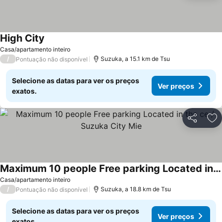
High City
Casa/apartamento inteiro
/
Suzuka, a 15.1 km de Tsu
Pontuação não disponível
Selecione as datas para ver os preços
Ver preços
exatos.
Partilhar
Ad
Maximum 10 people Free parking Located in the ce / Suzuka City Mie
Casa/apartamento inteiro
/
Suzuka, a 18.8 km de Tsu
Pontuação não disponível
Selecione as datas para ver os preços
Ver preços
exatos.