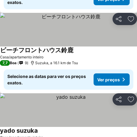
exatos.
Partilhar
Ad
ビーチフロントハウス鈴鹿
Casa/apartamento inteiro
7,7
Boa
9
Suzuka, a 16.1 km de Tsu
Selecione as datas para ver os preços
Ver preços
exatos.
Partilhar
Ad
yado suzuka