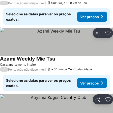
/
Suzuka, a 18.8 km de Tsu
Pontuação não disponível
Selecione as datas para ver os preços
Ver preços
exatos.
Partilhar
Ad
Azami Weekly Mie Tsu
Casa/apartamento inteiro
/
a 3.1 km de Centro da cidade
Pontuação não disponível
Selecione as datas para ver os preços
Ver preços
exatos.
Partilhar
Ad