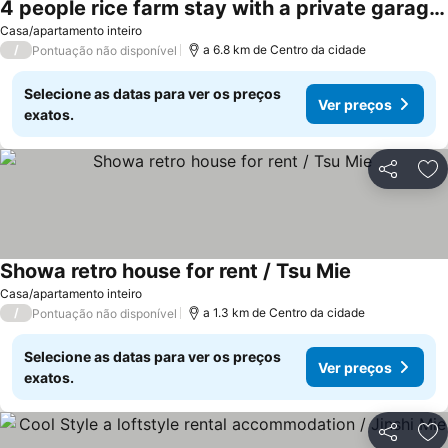
4 people rice farm stay with a private garage ample parking space
Casa/apartamento inteiro
/
a 6.8 km de Centro da cidade
Pontuação não disponível
Selecione as datas para ver os preços
Ver preços
exatos.
Partilhar
Ad
Showa retro house for rent / Tsu Mie
Casa/apartamento inteiro
/
a 1.3 km de Centro da cidade
Pontuação não disponível
Selecione as datas para ver os preços
Ver preços
exatos.
Partilhar
Ad