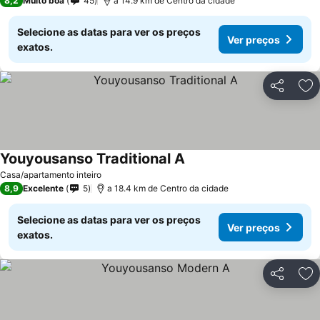
8,2
Muito boa
45
a 14.9 km de Centro da cidade
Selecione as datas para ver os preços
Ver preços
exatos.
Partilhar
Ad
Youyousanso Traditional A
Casa/apartamento inteiro
8,9
Excelente
5
a 18.4 km de Centro da cidade
Selecione as datas para ver os preços
Ver preços
exatos.
Partilhar
Ad