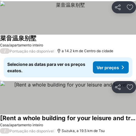
Partilhar
Ad
菜音温泉别墅
Casa/apartamento inteiro
/
a 14.2 km de Centro da cidade
Pontuação não disponível
Selecione as datas para ver os preços
Ver preços
exatos.
Partilhar
Ad
[Rent a whole building for your leisure and travel
Casa/apartamento inteiro
/
Suzuka, a 19.5 km de Tsu
Pontuação não disponível