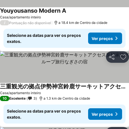
Youyousanso Modern A
Casa/apartamento inteiro
/
a 18.4 km de Centro da cidade
Pontuação não disponível
Selecione as datas para ver os preços
Ver preços
exatos.
Partilhar
Ad
三重観光の拠点伊勢神宮鈴鹿サーキットアクセス良好家族グループ旅行なぎさの宿
Casa/apartamento inteiro
10
Excelente
3
a 1.3 km de Centro da cidade
Selecione as datas para ver os preços
Ver preços
exatos.