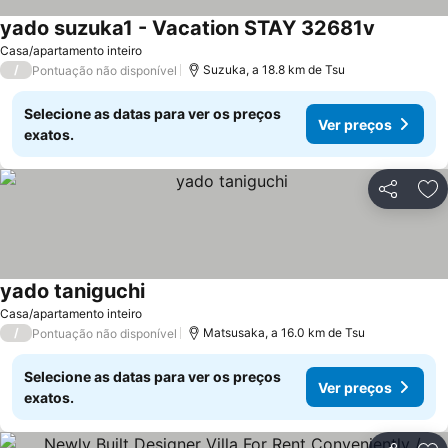
yado suzuka1 - Vacation STAY 32681v
Casa/apartamento inteiro
/
Suzuka, a 18.8 km de Tsu
Pontuação não disponível
Selecione as datas para ver os preços
Ver preços
exatos.
Partilhar
Ad
yado taniguchi
Casa/apartamento inteiro
/
Matsusaka, a 16.0 km de Tsu
Pontuação não disponível
Selecione as datas para ver os preços
Ver preços
exatos.