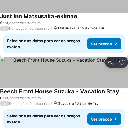
Just Inn Matsusaka-ekimae
Casa/apartamento inteiro
/
Matsusaka, a 15.8 km de Tsu
Pontuação não disponível
Selecione as datas para ver os preços
Ver preços
exatos.
Partilhar
Ad
Beech Front House Suzuka - Vacation Stay 9364
Casa/apartamento inteiro
/
Suzuka, a 16.2 km de Tsu
Pontuação não disponível
Selecione as datas para ver os preços
Ver preços
exatos.