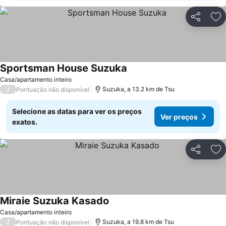
Partilhar
Ad
Sportsman House Suzuka
Casa/apartamento inteiro
/
Suzuka, a 13.2 km de Tsu
Pontuação não disponível
Selecione as datas para ver os preços
Ver preços
exatos.
Partilhar
Ad
Miraie Suzuka Kasado
Casa/apartamento inteiro
/
Suzuka, a 19.8 km de Tsu
Pontuação não disponível