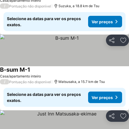
Casa/apartamento inteiro
/
Suzuka, a 18.8 km de Tsu
Pontuação não disponível
Selecione as datas para ver os preços
Ver preços
exatos.
Partilhar
Ad
B-sum M-1
Casa/apartamento inteiro
/
Matsusaka, a 15.7 km de Tsu
Pontuação não disponível
Selecione as datas para ver os preços
Ver preços
exatos.
Partilhar
Ad