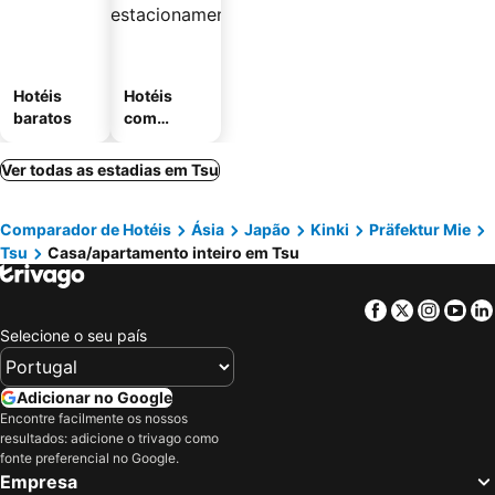
Hotéis
Hotéis
baratos
com
estaciona
mento
Ver todas as estadias em Tsu
Comparador de Hotéis
Ásia
Japão
Kinki
Präfektur Mie
Tsu
Casa/apartamento inteiro em Tsu
Facebook
Twitter
Insta
Yo
Selecione o seu país
Adicionar no Google
Encontre facilmente os nossos
resultados: adicione o trivago como
fonte preferencial no Google.
Empresa