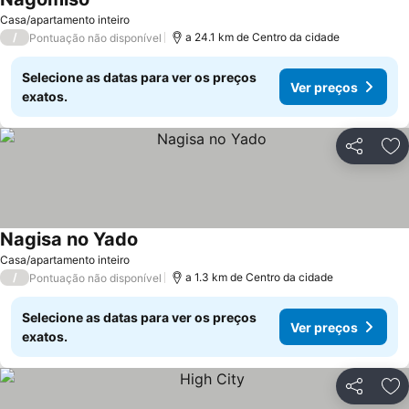
Casa/apartamento inteiro
/
a 24.1 km de Centro da cidade
Pontuação não disponível
Selecione as datas para ver os preços
Ver preços
exatos.
Partilhar
Ad
Nagisa no Yado
Casa/apartamento inteiro
/
a 1.3 km de Centro da cidade
Pontuação não disponível
Selecione as datas para ver os preços
Ver preços
exatos.
Partilhar
Ad