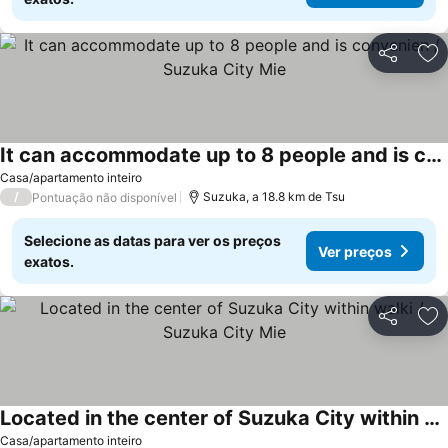
Partilhar
Ad
It can accommodate up to 8 people and is convenien / Suzuka City Mie
Casa/apartamento inteiro
/
Suzuka, a 18.8 km de Tsu
Pontuação não disponível
Selecione as datas para ver os preços
Ver preços
exatos.
Partilhar
Ad
Located in the center of Suzuka City within walki / Suzuka City Mie
Casa/apartamento inteiro