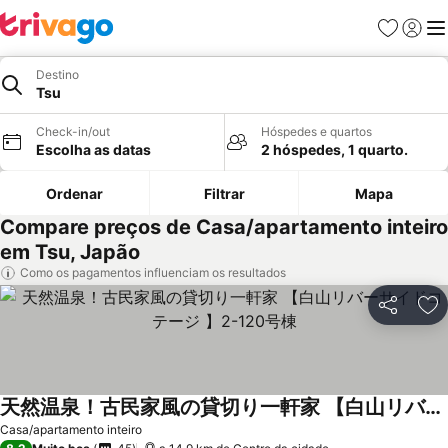
Favoritos
Iniciar
Me
Destino
Tsu
Check-in/out
Hóspedes e quartos
Escolha as datas
2 hóspedes, 1 quarto.
Ordenar
Filtrar
Mapa
Compare preços de Casa/apartamento inteiro
em Tsu, Japão
Como os pagamentos influenciam os resultados
Partilhar
Ad
天然温泉！古民家風の貸切り一軒家 【白山リバーサイドコテージ 】2-120号棟
Casa/apartamento inteiro