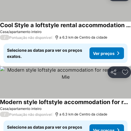
Cool Style a loftstyle rental accommodation / Jinshi Mie
Casa/apartamento inteiro
/
a 6.3 km de Centro da cidade
Pontuação não disponível
Selecione as datas para ver os preços
Ver preços
exatos.
Partilhar
Ad
Modern style loftstyle accommodation for rent / Jinshi Mie
Casa/apartamento inteiro
/
a 6.3 km de Centro da cidade
Pontuação não disponível
Selecione as datas para ver os preços
Ver preços