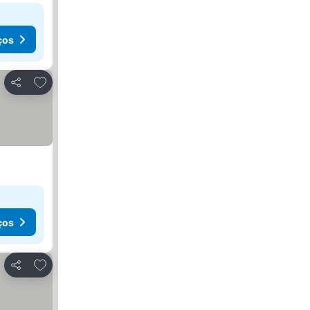
ços
Adicionar aos favoritos
Partilhar
ços
Adicionar aos favoritos
Partilhar