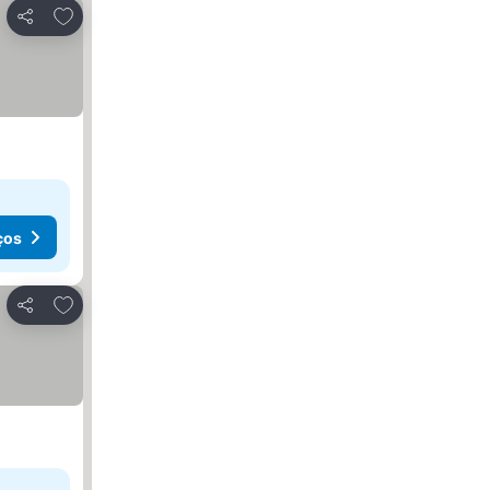
Adicionar aos favoritos
Partilhar
ços
Adicionar aos favoritos
Partilhar