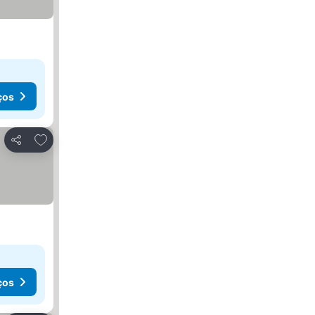
ços
Adicionar aos favoritos
Partilhar
ços