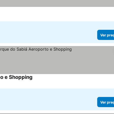
Ver pre
to e Shopping
Ver pre