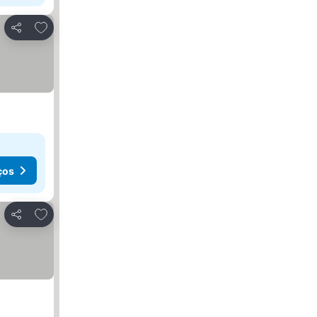
Adicionar aos favoritos
Partilhar
ços
Adicionar aos favoritos
Partilhar