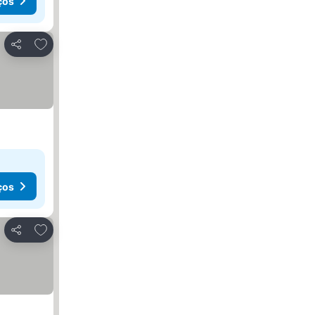
ços
Adicionar aos favoritos
Partilhar
ços
Adicionar aos favoritos
Partilhar