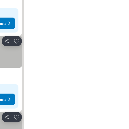
ços
Adicionar aos favoritos
Partilhar
ços
Adicionar aos favoritos
Partilhar