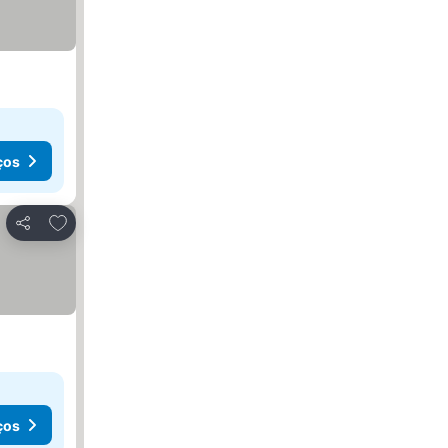
ços
Adicionar aos favoritos
Partilhar
ços