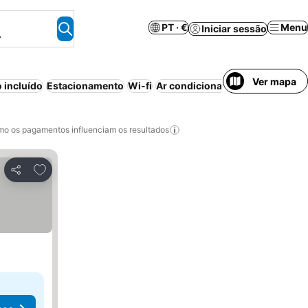
PT · €
Menu
Iniciar sessão
.
Ver mapa
 incluído
Estacionamento
Wi-fi
Ar condicionado
Banheira de 
o os pagamentos influenciam os resultados
Adicionar aos favoritos
Partilhar