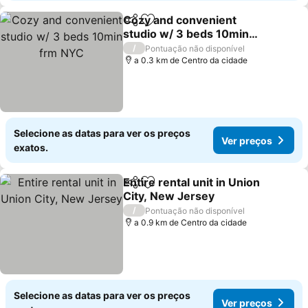
Cozy and convenient
Partilhar
Adicionar aos favoritos
studio w/ 3 beds 10min
frm NYC
/
Pontuação não disponível
a 0.3 km de Centro da cidade
Selecione as datas para ver os preços
Ver preços
exatos.
Entire rental unit in Union
Partilhar
Adicionar aos favoritos
City, New Jersey
/
Pontuação não disponível
a 0.9 km de Centro da cidade
Selecione as datas para ver os preços
Ver preços