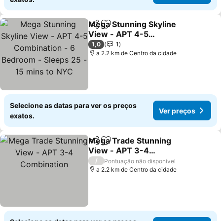
Mega Stunning Skyline
Partilhar
Adicionar aos favoritos
View - APT 4-5
Combination - 6 Bedroom
1,0
1
- Sleeps 25 - 15 mins to
a 2.2 km de Centro da cidade
NYC
Selecione as datas para ver os preços
Ver preços
exatos.
Mega Trade Stunning
Partilhar
Adicionar aos favoritos
View - APT 3-4
Combination
/
Pontuação não disponível
a 2.2 km de Centro da cidade