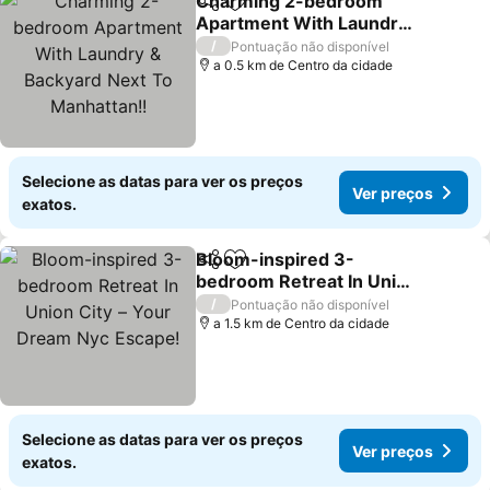
Charming 2-bedroom
Partilhar
Adicionar aos favoritos
Apartment With Laundry
& Backyard Next To
/
Pontuação não disponível
Manhattan!!
a 0.5 km de Centro da cidade
Selecione as datas para ver os preços
Ver preços
exatos.
Bloom-inspired 3-
Partilhar
Adicionar aos favoritos
bedroom Retreat In Union
City – Your Dream Nyc
/
Pontuação não disponível
Escape!
a 1.5 km de Centro da cidade
Selecione as datas para ver os preços
Ver preços
exatos.