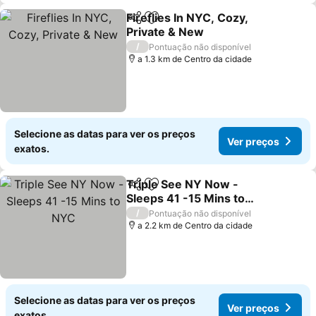
Fireflies In NYC, Cozy,
Partilhar
Adicionar aos favoritos
Private & New
/
Pontuação não disponível
a 1.3 km de Centro da cidade
Selecione as datas para ver os preços
Ver preços
exatos.
Triple See NY Now -
Partilhar
Adicionar aos favoritos
Sleeps 41 -15 Mins to
NYC
/
Pontuação não disponível
a 2.2 km de Centro da cidade
Selecione as datas para ver os preços
Ver preços
exatos.