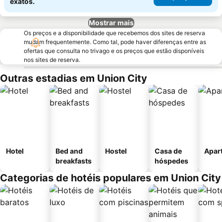
exatos.
Mostrar mais
Os preços e a disponibilidade que recebemos dos sites de reserva
mudam frequentemente. Como tal, pode haver diferenças entre as
ofertas que consulta no trivago e os preços que estão disponíveis
nos sites de reserva.
Outras estadias em Union City
Hotel
Bed and
Hostel
Casa de
Apar
breakfasts
hóspedes
Categorias de hotéis populares em Union City