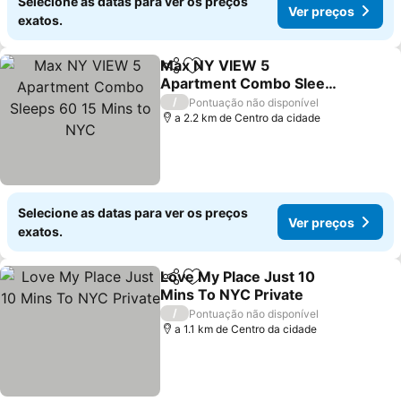
Selecione as datas para ver os preços
Ver preços
exatos.
Max NY VIEW 5
Partilhar
Adicionar aos favoritos
Apartment Combo Sleeps
60 15 Mins to NYC
/
Pontuação não disponível
a 2.2 km de Centro da cidade
Selecione as datas para ver os preços
Ver preços
exatos.
Love My Place Just 10
Partilhar
Adicionar aos favoritos
Mins To NYC Private
/
Pontuação não disponível
a 1.1 km de Centro da cidade