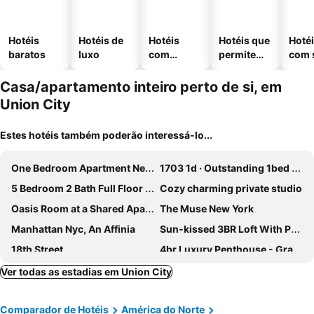
Hotéis
Hotéis de
Hotéis
Hotéis que
Hoté
baratos
luxo
com
permitem
com 
piscinas
animais
Casa/apartamento inteiro perto de si, em
Union City
Estes hotéis também poderão interessá-lo...
One Bedroom Apartment Near Nyc (union City, Nj)
1703 1d · Outstanding 1bed Apt/20 Min To Nyc-parking Avail
5 Bedroom 2 Bath Full Floor Midtown
Cozy charming private studio
Oasis Room at a Shared Apartment by Times Square
The Muse New York
Manhattan Nyc, An Affinia
Sun-kissed 3BR Loft With Patio Minutes to NYC
18th Street
4br Luxury Penthouse - Grand Opening Promotion
West Chelsea Apartment 30 Day Rentals
Ver todas as estadias em Union City
Comparador de Hotéis
América do Norte