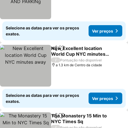
Selecione as datas para ver os preços
Ver preços
exatos.
New Excellent location
Partilhar
Adicionar aos favoritos
World Cup NYC minutes
away
/
Pontuação não disponível
a 1.3 km de Centro da cidade
Selecione as datas para ver os preços
Ver preços
exatos.
The Monastery 15 Min to
Partilhar
Adicionar aos favoritos
NYC Times Sq
/
Pontuação não disponível