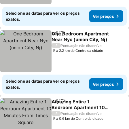
Selecione as datas para ver os preços
Ver preços
exatos.
One Bedroom Apartment
Partilhar
Adicionar aos favoritos
Near Nyc (union City, Nj)
/
Pontuação não disponível
a 2.2 km de Centro da cidade
Selecione as datas para ver os preços
Ver preços
exatos.
Amazing Entire 1
Partilhar
Adicionar aos favoritos
Bedroom Apartment 10
Minutes From Times
/
Pontuação não disponível
Square
a 0.6 km de Centro da cidade