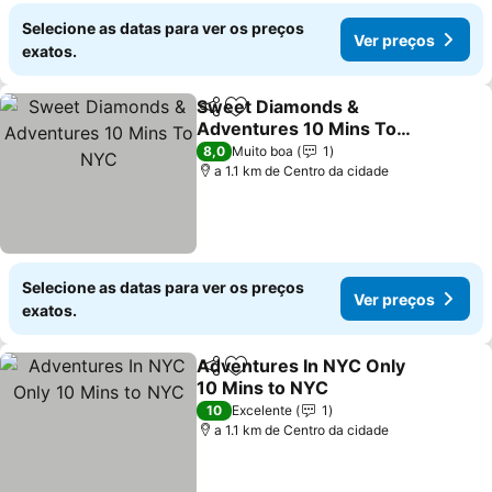
Selecione as datas para ver os preços
Ver preços
exatos.
Sweet Diamonds &
Partilhar
Adicionar aos favoritos
Adventures 10 Mins To
NYC
8,0
Muito boa
1
a 1.1 km de Centro da cidade
Selecione as datas para ver os preços
Ver preços
exatos.
Adventures In NYC Only
Partilhar
Adicionar aos favoritos
10 Mins to NYC
10
Excelente
1
a 1.1 km de Centro da cidade