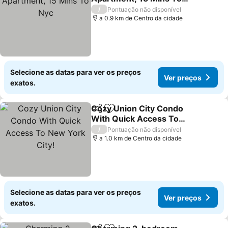
Nyc
/
Pontuação não disponível
a 0.9 km de Centro da cidade
Selecione as datas para ver os preços
Ver preços
exatos.
Cozy Union City Condo
Partilhar
Adicionar aos favoritos
With Quick Access To
New York City!
/
Pontuação não disponível
a 1.0 km de Centro da cidade
Selecione as datas para ver os preços
Ver preços
exatos.