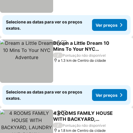
Selecione as datas para ver os preços
Ver preços
exatos.
Dream a Little Dream 10
Partilhar
Adicionar aos favoritos
Mins To Your NYC
Adventure
/
Pontuação não disponível
a 1.3 km de Centro da cidade
Selecione as datas para ver os preços
Ver preços
exatos.
4 ROOMS FAMILY HOUSE
Partilhar
Adicionar aos favoritos
WITH BACKYARD,
LAUNDRY AND PARKINg
/
Pontuação não disponível
a 1.8 km de Centro da cidade