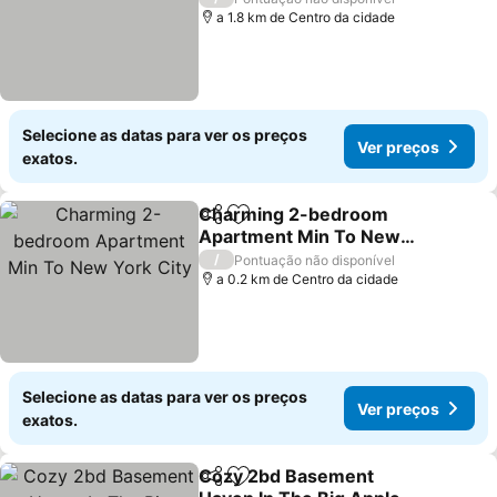
a 1.8 km de Centro da cidade
Selecione as datas para ver os preços
Ver preços
exatos.
Charming 2-bedroom
Partilhar
Adicionar aos favoritos
Apartment Min To New
York City
/
Pontuação não disponível
a 0.2 km de Centro da cidade
Selecione as datas para ver os preços
Ver preços
exatos.
Cozy 2bd Basement
Partilhar
Adicionar aos favoritos