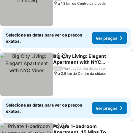
a 1.8 km de Centro da cidade
Selecione as datas para ver os preços
Ver preços
exatos.
Big City Living: Elegant
Partilhar
Adicionar aos favoritos
Apartment with NYC
Vibes
/
Pontuação não disponível
a 2.9 km de Centro da cidade
Selecione as datas para ver os preços
Ver preços
exatos.
Private 1-bedroom
Partilhar
Adicionar aos favoritos
Apartment, 15 Mins To