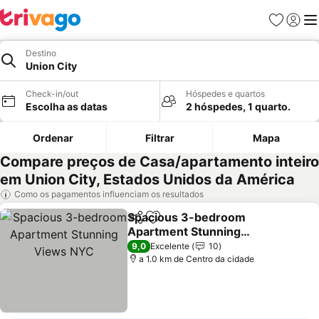
Favoritos
Iniciar
Me
Destino
Union City
Check-in/out
Hóspedes e quartos
Escolha as datas
2 hóspedes, 1 quarto.
Ordenar
Filtrar
Mapa
Compare preços de Casa/apartamento inteiro
em Union City, Estados Unidos da América
Como os pagamentos influenciam os resultados
Spacious 3-bedroom
Partilhar
Adicionar aos favoritos
Apartment Stunning
Views NYC
9,0
Excelente
10
a 1.0 km de Centro da cidade