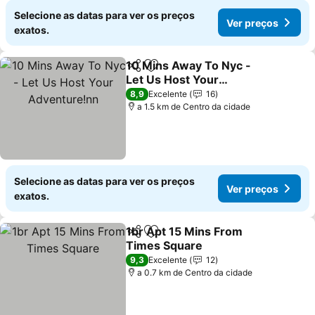
Selecione as datas para ver os preços
Ver preços
exatos.
10 Mins Away To Nyc -
Partilhar
Adicionar aos favoritos
Let Us Host Your
Adventure!nn
8,9
Excelente
16
a 1.5 km de Centro da cidade
Selecione as datas para ver os preços
Ver preços
exatos.
1br Apt 15 Mins From
Partilhar
Adicionar aos favoritos
Times Square
9,3
Excelente
12
a 0.7 km de Centro da cidade