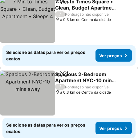
7 Min to Times Square •
Partilhar
Adicionar aos favoritos
Clean, Budget Apartment
• Sleeps 4
/
Pontuação não disponível
a 0.3 km de Centro da cidade
Selecione as datas para ver os preços
Ver preços
exatos.
Spacious 2-Bedroom
Partilhar
Adicionar aos favoritos
Apartment NYC-10 mins
away
/
Pontuação não disponível
a 0.3 km de Centro da cidade
Selecione as datas para ver os preços
Ver preços
exatos.