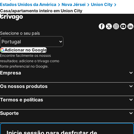
Estados Unidos da América
Nova Jérsei
Union City
Casa/apartamento inteiro em Union City
Facebook
Twitter
Insta
Yo
Selecione o seu país
Adicionar no Google
Encontre facilmente os nossos
resultados: adicione o trivago como
fonte preferencial no Google.
Empresa
Os nossos produtos
Termos e políticas
Suporte
Inicie sessão para desfrutar de