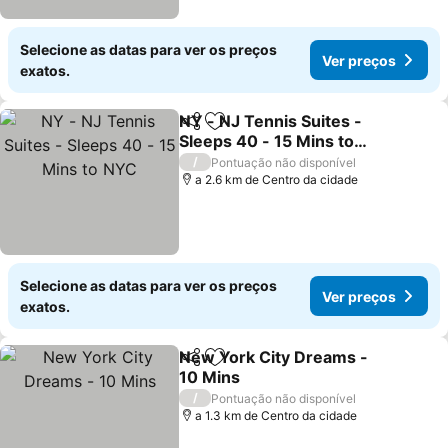
Selecione as datas para ver os preços
Ver preços
exatos.
NY - NJ Tennis Suites -
Partilhar
Adicionar aos favoritos
Sleeps 40 - 15 Mins to
NYC
/
Pontuação não disponível
a 2.6 km de Centro da cidade
Selecione as datas para ver os preços
Ver preços
exatos.
New York City Dreams -
Partilhar
Adicionar aos favoritos
10 Mins
/
Pontuação não disponível
a 1.3 km de Centro da cidade