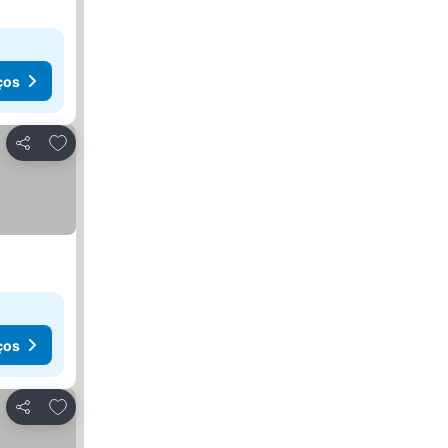
ços
Adicionar aos favoritos
Partilhar
ços
Adicionar aos favoritos
Partilhar