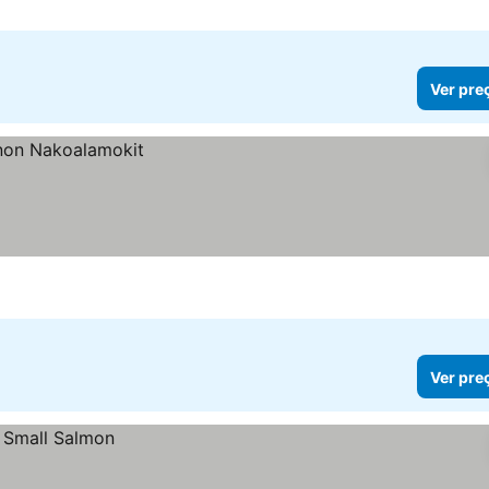
Ver pre
Ver pre