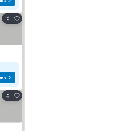
ços
Adicionar aos favoritos
Partilhar
ços
Adicionar aos favoritos
Partilhar