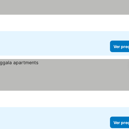
Ver pre
Ver pre