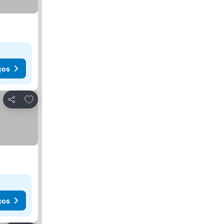
ços
Adicionar aos favoritos
Partilhar
ços