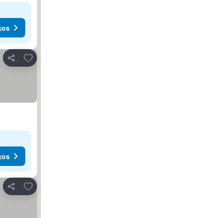
ços
Adicionar aos favoritos
Partilhar
ços
Adicionar aos favoritos
Partilhar