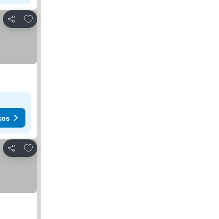
Adicionar aos favoritos
Partilhar
ços
Adicionar aos favoritos
Partilhar