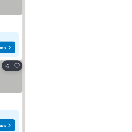
ços
Adicionar aos favoritos
Partilhar
ços