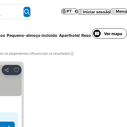
PT · €
Menu
Iniciar sessão
.
Ver mapa
dos
Pequeno-almoço incluído
Aparthotel
Resort
Estacionament
o os pagamentos influenciam os resultados
Adicionar aos favoritos
Partilhar