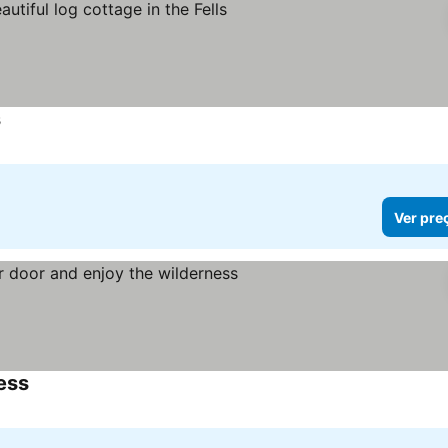
s
Ver pre
ess