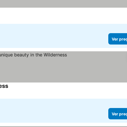
Ver pre
ess
Ver pre