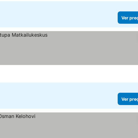
Ver pre
Ver pre