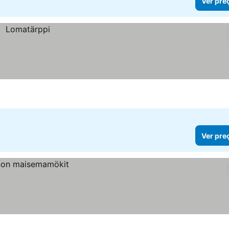
Ver pre
Ver pre