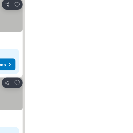
Adicionar aos favoritos
Partilhar
ços
Adicionar aos favoritos
Partilhar