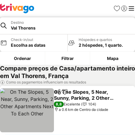
Favoritos
Iniciar
Me
Destino
Val Thorens
Check-in/out
Hóspedes e quartos
Escolha as datas
2 hóspedes, 1 quarto.
Ordenar
Filtrar
Mapa
Compare preços de Casa/apartamento inteiro
em Val Thorens, França
Como os pagamentos influenciam os resultados
On The Slopes, 5 Near,
Partilhar
Adicionar aos favoritos
Sunny, Parking, 2 Other
Apartments Next To Each
8,8
Excelente
104
Other
a 0.6 km de Centro da cidade