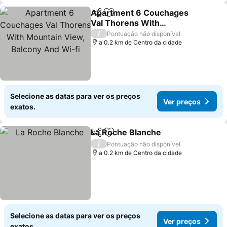
Apartment 6 Couchages
Partilhar
Adicionar aos favoritos
Val Thorens With
Mountain View, Balcony
/
Pontuação não disponível
And Wi-fi
a 0.2 km de Centro da cidade
Selecione as datas para ver os preços
Ver preços
exatos.
La Roche Blanche
Partilhar
Adicionar aos favoritos
/
Pontuação não disponível
a 0.2 km de Centro da cidade
Selecione as datas para ver os preços
Ver preços
exatos.