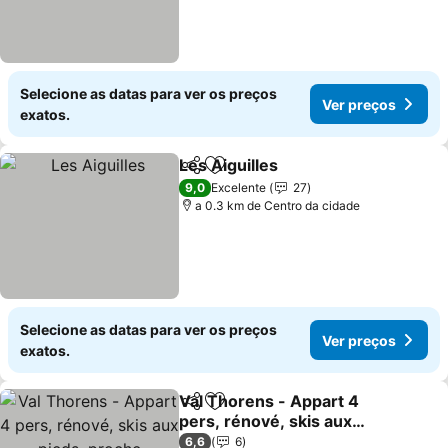
Selecione as datas para ver os preços
Ver preços
exatos.
Les Aiguilles
Partilhar
Adicionar aos favoritos
9,0
Excelente
27
a 0.3 km de Centro da cidade
Selecione as datas para ver os preços
Ver preços
exatos.
Val Thorens - Appart 4
Partilhar
Adicionar aos favoritos
pers, rénové, skis aux
pieds, proche
6,6
6