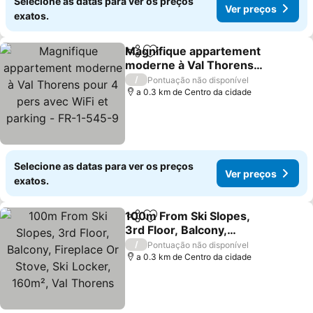
Selecione as datas para ver os preços
Ver preços
exatos.
Magnifique appartement
Partilhar
Adicionar aos favoritos
moderne à Val Thorens
pour 4 pers avec WiFi et
/
Pontuação não disponível
parking - FR-1-545-9
a 0.3 km de Centro da cidade
Selecione as datas para ver os preços
Ver preços
exatos.
100m From Ski Slopes,
Partilhar
Adicionar aos favoritos
3rd Floor, Balcony,
Fireplace Or Stove, Ski
/
Pontuação não disponível
Locker, 160m², Val
a 0.3 km de Centro da cidade
Thorens