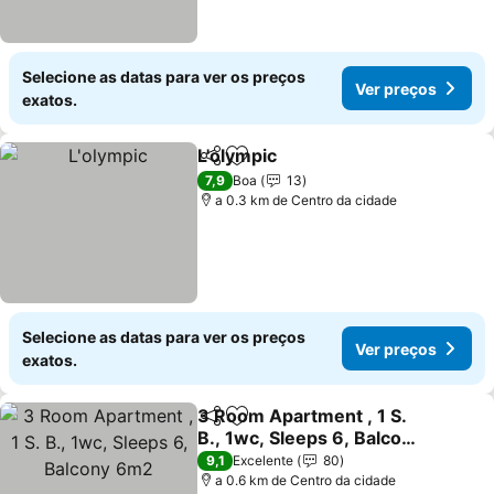
Selecione as datas para ver os preços
Ver preços
exatos.
L'olympic
Partilhar
Adicionar aos favoritos
7,9
Boa
13
a 0.3 km de Centro da cidade
Selecione as datas para ver os preços
Ver preços
exatos.
3 Room Apartment , 1 S.
Partilhar
Adicionar aos favoritos
B., 1wc, Sleeps 6, Balcony
6m2
9,1
Excelente
80
a 0.6 km de Centro da cidade