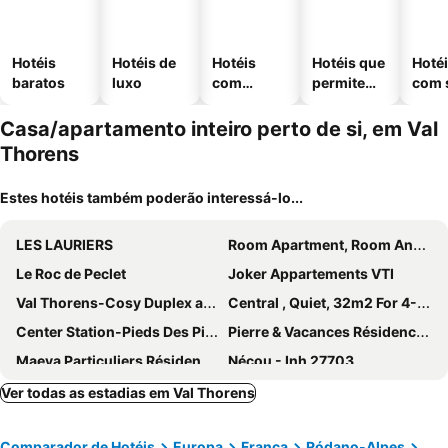
Hotéis
Hotéis de
Hotéis
Hotéis que
Hoté
baratos
luxo
com
permitem
com 
piscinas
animais
Casa/apartamento inteiro perto de si, em Val
Thorens
Estes hotéis também poderão interessá-lo...
LES LAURIERS
Room Apartment, Room And Cabin For 6 People
Le Roc de Peclet
Joker Appartements VTI
Val Thorens-Cosy Duplex avec vue Silveralp
Central , Quiet, 32m2 For 4-6 People, Well-equipped And Renovated
Center Station-Pieds Des Pistes -App. Residence La Roche Blanche Sleeps 6
Pierre & Vacances Résidence le Tikal
Maeva Particuliers Résidence Les Temples Du Soleil
Nécou - Inh 27703
Apartment Median 24
Meribel Mottaret 3 PiÈces Familial Neuf - Skis Aux Pieds - Label Meribel
Ver todas as estadias em Val Thorens
Les 3 Vallées - Hameau des eaux d'Orelle - Appartement 003
Comparador de Hotéis
Europa
França
Ródano-Alpes