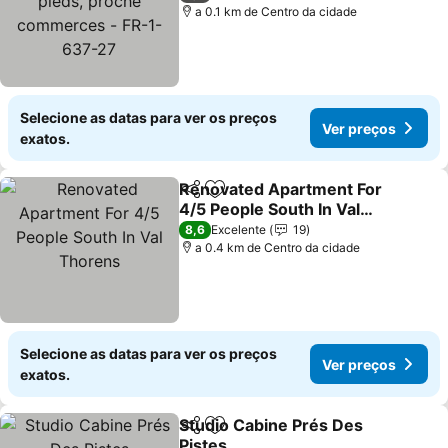
commerces - FR-1-637-
a 0.1 km de Centro da cidade
27
Selecione as datas para ver os preços
Ver preços
exatos.
Renovated Apartment For
Partilhar
Adicionar aos favoritos
4/5 People South In Val
Thorens
8,6
Excelente
19
a 0.4 km de Centro da cidade
Selecione as datas para ver os preços
Ver preços
exatos.
Studio Cabine Prés Des
Partilhar
Adicionar aos favoritos
Pistes