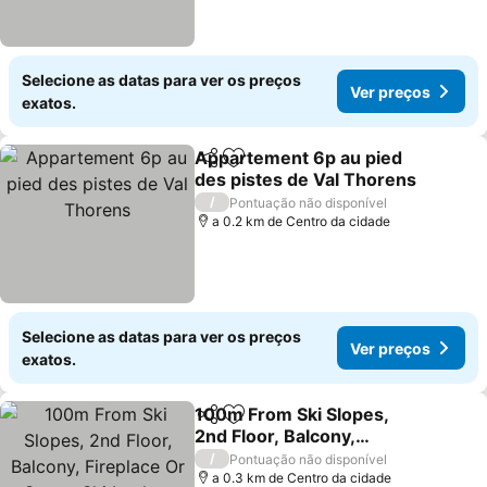
Selecione as datas para ver os preços
Ver preços
exatos.
Appartement 6p au pied
Partilhar
Adicionar aos favoritos
des pistes de Val Thorens
/
Pontuação não disponível
a 0.2 km de Centro da cidade
Selecione as datas para ver os preços
Ver preços
exatos.
100m From Ski Slopes,
Partilhar
Adicionar aos favoritos
2nd Floor, Balcony,
Fireplace Or Stove, Ski
/
Pontuação não disponível
Locker, 96m², Val
a 0.3 km de Centro da cidade