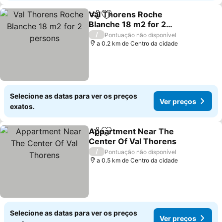
Val Thorens Roche
Partilhar
Adicionar aos favoritos
Blanche 18 m2 for 2
persons
/
Pontuação não disponível
a 0.2 km de Centro da cidade
Selecione as datas para ver os preços
Ver preços
exatos.
Appartment Near The
Partilhar
Adicionar aos favoritos
Center Of Val Thorens
/
Pontuação não disponível
a 0.5 km de Centro da cidade
Selecione as datas para ver os preços
Ver preços