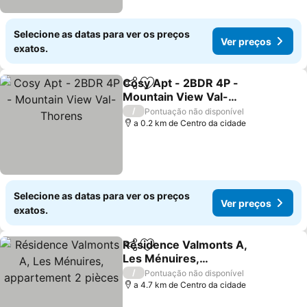
Selecione as datas para ver os preços
Ver preços
exatos.
Cosy Apt - 2BDR 4P -
Partilhar
Adicionar aos favoritos
Mountain View Val-
Thorens
/
Pontuação não disponível
a 0.2 km de Centro da cidade
Selecione as datas para ver os preços
Ver preços
exatos.
Résidence Valmonts A,
Partilhar
Adicionar aos favoritos
Les Ménuires,
appartement 2 pièces
/
Pontuação não disponível
a 4.7 km de Centro da cidade