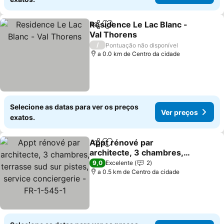
Residence Le Lac Blanc -
Partilhar
Adicionar aos favoritos
Val Thorens
/
Pontuação não disponível
a 0.0 km de Centro da cidade
Selecione as datas para ver os preços
Ver preços
exatos.
Appt rénové par
Partilhar
Adicionar aos favoritos
architecte, 3 chambres,
terrasse sud sur pistes,
9,0
Excelente
2
service conciergerie -
a 0.5 km de Centro da cidade
FR-1-545-1