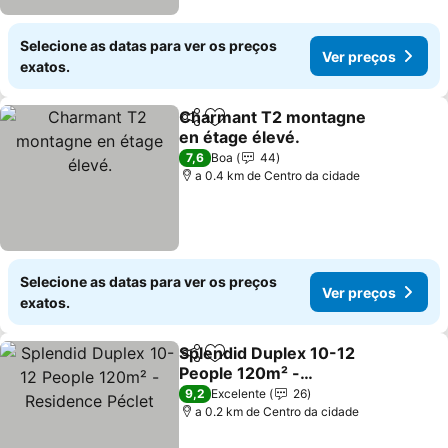
Selecione as datas para ver os preços
Ver preços
exatos.
Charmant T2 montagne
Partilhar
Adicionar aos favoritos
en étage élevé.
7,6
Boa
44
a 0.4 km de Centro da cidade
Selecione as datas para ver os preços
Ver preços
exatos.
Splendid Duplex 10-12
Partilhar
Adicionar aos favoritos
People 120m² -
Residence Péclet
9,2
Excelente
26
a 0.2 km de Centro da cidade