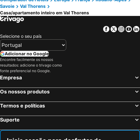
Savoie
Val Thorens
Casa/apartamento inteiro em Val Thorens
Facebook
Twitter
Insta
Yo
Selecione o seu país
Adicionar no Google
Encontre facilmente os nossos
resultados: adicione o trivago como
fonte preferencial no Google.
Empresa
Os nossos produtos
Termos e políticas
Suporte