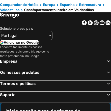
Comparador de Hotéis
Europa
Espanha
Extremadura
Valdastillas
Casa/apartamento inteiro em Valdastillas
Facebook
Twitter
Insta
Yo
Selecione o seu país
Adicionar no Google
Encontre facilmente os nossos
resultados: adicione o trivago como
fonte preferencial no Google.
Empresa
Os nossos produtos
Termos e políticas
Suporte