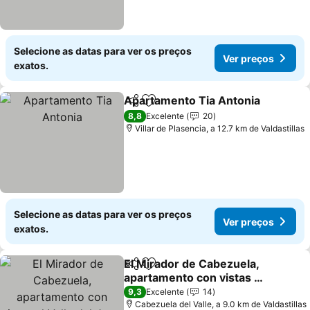
Selecione as datas para ver os preços
Ver preços
exatos.
Apartamento Tia Antonia
Partilhar
Adicionar aos favoritos
8,8
Excelente
20
Villar de Plasencia, a 12.7 km de Valdastillas
Selecione as datas para ver os preços
Ver preços
exatos.
El Mirador de Cabezuela,
Partilhar
Adicionar aos favoritos
apartamento con vistas al
Valle del Jerte
9,3
Excelente
14
Cabezuela del Valle, a 9.0 km de Valdastillas