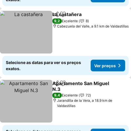
La castañera
Partilhar
Adicionar aos favoritos
9,2
Excelente
8
Cabezuela del Valle, a 9.1 km de Valdastillas
Selecione as datas para ver os preços
Ver preços
exatos.
Apartamento San Miguel
Partilhar
Adicionar aos favoritos
N.3
9,4
Excelente
72
Jarandilla de la Vera, a 18.9 km de
Valdastillas