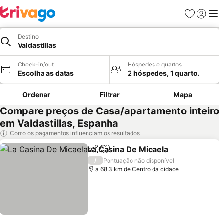
Favoritos
Iniciar
Me
Destino
Valdastillas
Check-in/out
Hóspedes e quartos
Escolha as datas
2 hóspedes, 1 quarto.
Ordenar
Filtrar
Mapa
Compare preços de Casa/apartamento inteiro
em Valdastillas, Espanha
Como os pagamentos influenciam os resultados
La Casina De Micaela
Partilhar
Adicionar aos favoritos
/
Pontuação não disponível
a 68.3 km de Centro da cidade