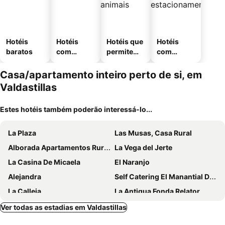
Hotéis
Hotéis
Hotéis que
Hotéis
baratos
com
permitem
com
piscinas
animais
estaciona
mento
Casa/apartamento inteiro perto de si, em
Valdastillas
Estes hotéis também poderão interessá-lo...
La Plaza
Las Musas, Casa Rural
Alborada Apartamentos Rurales
La Vega del Jerte
La Casina De Micaela
El Naranjo
Alejandra
Self Catering El Manantial Del Fresno For 4 People
La Calleja
La Antigua Fonda Relator
Ático Vista La Sierra
Ver todas as estadias em Valdastillas