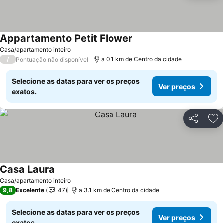
Appartamento Petit Flower
Casa/apartamento inteiro
/
a 0.1 km de Centro da cidade
Pontuação não disponível
Selecione as datas para ver os preços
Ver preços
exatos.
Partilhar
Ad
Casa Laura
Casa/apartamento inteiro
9,8
Excelente
47
a 3.1 km de Centro da cidade
Selecione as datas para ver os preços
Ver preços
exatos.