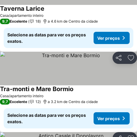
Taverna Larice
Casa/apartamento inteiro
9,7
Excelente
18
a 4.6 km de Centro da cidade
Selecione as datas para ver os preços
Ver preços
exatos.
Partilhar
Ad
Tra-monti e Mare Bormio
Casa/apartamento inteiro
9,7
Excelente
12
a 3.2 km de Centro da cidade
Selecione as datas para ver os preços
Ver preços
exatos.