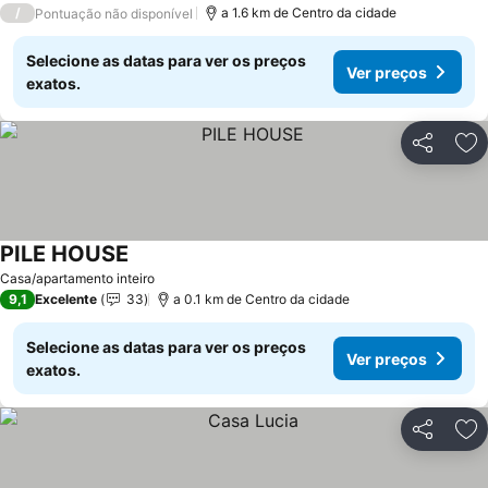
/
a 1.6 km de Centro da cidade
Pontuação não disponível
Selecione as datas para ver os preços
Ver preços
exatos.
Partilhar
Ad
PILE HOUSE
Casa/apartamento inteiro
9,1
Excelente
33
a 0.1 km de Centro da cidade
Selecione as datas para ver os preços
Ver preços
exatos.
Partilhar
Ad