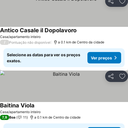
Partilhar
Ad
Antico Casale il Dopolavoro
Casa/apartamento inteiro
/
a 0.1 km de Centro da cidade
Pontuação não disponível
Selecione as datas para ver os preços
Ver preços
exatos.
Partilhar
Ad
Baitina Viola
Casa/apartamento inteiro
7,9
Boa
11
a 0.1 km de Centro da cidade