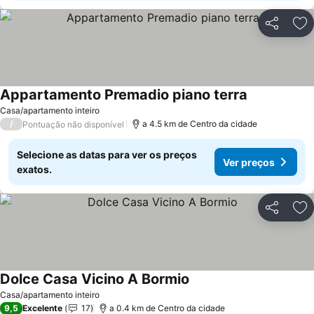
Partilhar
Ad
Appartamento Premadio piano terra
Casa/apartamento inteiro
/
a 4.5 km de Centro da cidade
Pontuação não disponível
Selecione as datas para ver os preços
Ver preços
exatos.
Partilhar
Ad
Dolce Casa Vicino A Bormio
Casa/apartamento inteiro
9,5
Excelente
17
a 0.4 km de Centro da cidade