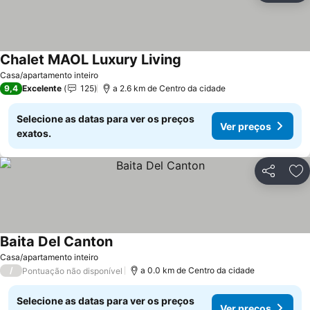
Chalet MAOL Luxury Living
Casa/apartamento inteiro
9,4
Excelente
125
a 2.6 km de Centro da cidade
Selecione as datas para ver os preços
Ver preços
exatos.
Partilhar
Ad
Baita Del Canton
Casa/apartamento inteiro
/
a 0.0 km de Centro da cidade
Pontuação não disponível
Selecione as datas para ver os preços
Ver preços