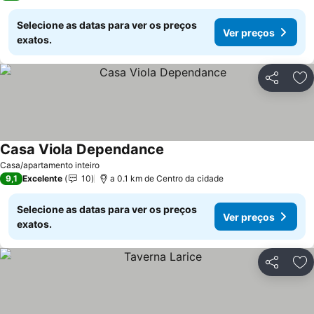
Selecione as datas para ver os preços
Ver preços
exatos.
Partilhar
Ad
Casa Viola Dependance
Casa/apartamento inteiro
9,1
Excelente
10
a 0.1 km de Centro da cidade
Selecione as datas para ver os preços
Ver preços
exatos.
Partilhar
Ad