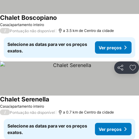
Chalet Boscopiano
Casa/apartamento inteiro
/
a 3.5 km de Centro da cidade
Pontuação não disponível
Selecione as datas para ver os preços
Ver preços
exatos.
Partilhar
Ad
Chalet Serenella
Casa/apartamento inteiro
/
a 0.7 km de Centro da cidade
Pontuação não disponível
Selecione as datas para ver os preços
Ver preços
exatos.