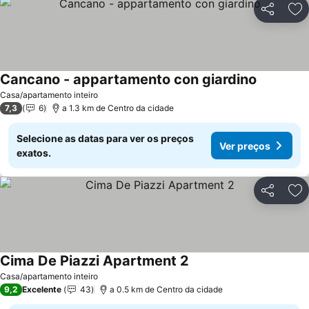
Partilhar
Ad
Cancano - appartamento con giardino
Casa/apartamento inteiro
7,3
6
a 1.3 km de Centro da cidade
Selecione as datas para ver os preços
Ver preços
exatos.
Partilhar
Ad
Cima De Piazzi Apartment 2
Casa/apartamento inteiro
9,2
Excelente
43
a 0.5 km de Centro da cidade