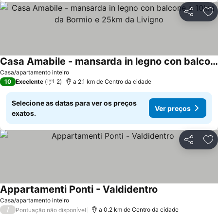
Partilhar
Ad
Casa Amabile - mansarda in legno con balcone a 10km da Bormio e 25km da Livigno
Casa/apartamento inteiro
10
Excelente
2
a 2.1 km de Centro da cidade
Selecione as datas para ver os preços
Ver preços
exatos.
Partilhar
Ad
Appartamenti Ponti - Valdidentro
Casa/apartamento inteiro
/
a 0.2 km de Centro da cidade
Pontuação não disponível