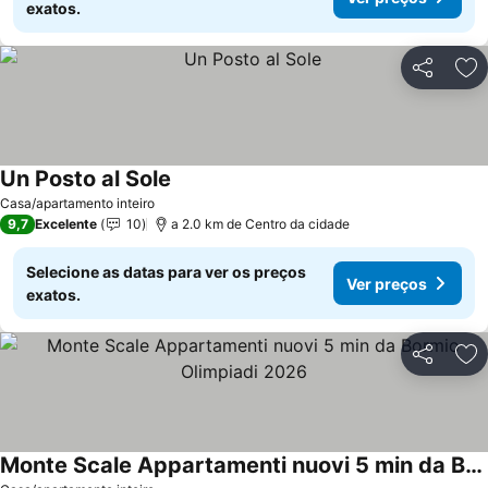
exatos.
Partilhar
Ad
Un Posto al Sole
Casa/apartamento inteiro
9,7
Excelente
10
a 2.0 km de Centro da cidade
Selecione as datas para ver os preços
Ver preços
exatos.
Partilhar
Ad
Monte Scale Appartamenti nuovi 5 min da Bormio Olimpiadi 2026