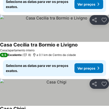
Selecione as datas para ver os preços
Ver preços
exatos.
Partilhar
Ad
Casa Cecilia tra Bormio e Livigno
Casa/apartamento inteiro
9,5
Excelente
8
a 0.1 km de Centro da cidade
Selecione as datas para ver os preços
Ver preços
exatos.
Partilhar
Ad
Casa Chigi