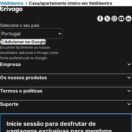
Valdidentro
Casa/apartamento inteiro em Valdidentro
Facebook
Twitter
Insta
Yo
Selecione o seu país
Adicionar no Google
Encontre facilmente os nossos
resultados: adicione o trivago como
fonte preferencial no Google.
Empresa
Os nossos produtos
Termos e políticas
Suporte
Inicie sessão para desfrutar de
vantagens exclusivas para membros