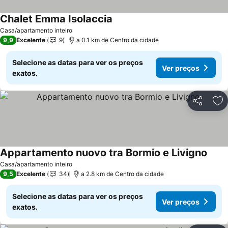
Chalet Emma Isolaccia
Casa/apartamento inteiro
9,9
Excelente
9
a 0.1 km de Centro da cidade
Selecione as datas para ver os preços
Ver preços
exatos.
Partilhar
Ad
Appartamento nuovo tra Bormio e Livigno
Casa/apartamento inteiro
9,5
Excelente
34
a 2.8 km de Centro da cidade
Selecione as datas para ver os preços
Ver preços
exatos.