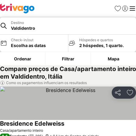
Favoritos
Iniciar
Me
Destino
Valdidentro
Check-in/out
Hóspedes e quartos
Escolha as datas
2 hóspedes, 1 quarto.
Ordenar
Filtrar
Mapa
Compare preços de Casa/apartamento inteiro
em Valdidentro, Itália
Como os pagamentos influenciam os resultados
Partilhar
Ad
Bresidence Edelweiss
Casa/apartamento inteiro