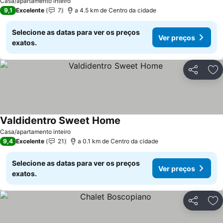
Casa/apartamento inteiro
9,1
Excelente
7
a 4.5 km de Centro da cidade
Selecione as datas para ver os preços
Ver preços
exatos.
Partilhar
Ad
Valdidentro Sweet Home
Casa/apartamento inteiro
9,4
Excelente
21
a 0.1 km de Centro da cidade
Selecione as datas para ver os preços
Ver preços
exatos.
Partilhar
Ad