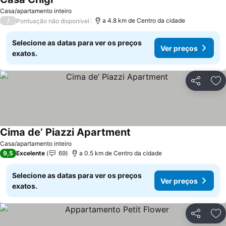
Casa/apartamento inteiro
/
a 4.8 km de Centro da cidade
Pontuação não disponível
Selecione as datas para ver os preços
Ver preços
exatos.
Partilhar
Ad
Cima de’ Piazzi Apartment
Casa/apartamento inteiro
9,5
Excelente
69
a 0.5 km de Centro da cidade
Selecione as datas para ver os preços
Ver preços
exatos.
Partilhar
Ad