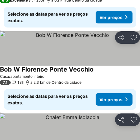
8,5
Excelente
285
a 0.1 km de Centro da cidade
Selecione as datas para ver os preços
Ver preços
exatos.
Partilhar
Ad
Bob W Florence Ponte Vecchio
Casa/apartamento inteiro
7,1
13
a 2.3 km de Centro da cidade
Selecione as datas para ver os preços
Ver preços
exatos.
Partilhar
Ad