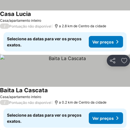
Casa Lucia
Casa/apartamento inteiro
/
a 2.8 km de Centro da cidade
Pontuação não disponível
Selecione as datas para ver os preços
Ver preços
exatos.
Partilhar
Ad
Baita La Cascata
Casa/apartamento inteiro
/
a 0.2 km de Centro da cidade
Pontuação não disponível
Selecione as datas para ver os preços
Ver preços
exatos.