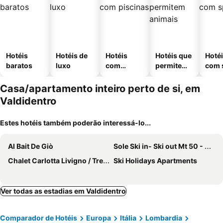
Hotéis
Hotéis de
Hotéis
Hotéis que
Hoté
baratos
luxo
com
permitem
com 
piscinas
animais
Casa/apartamento inteiro perto de si, em
Valdidentro
Estes hotéis também poderão interessá-lo...
Al Bait De Giò
Sole Ski in- Ski out Mt 50 - Happy Rentals
Chalet Carlotta Livigno / Trepalle
Ski Holidays Apartments
Ver todas as estadias em Valdidentro
Comparador de Hotéis
Europa
Itália
Lombardia