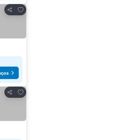
Adicionar aos favoritos
Partilhar
eços
Adicionar aos favoritos
Partilhar