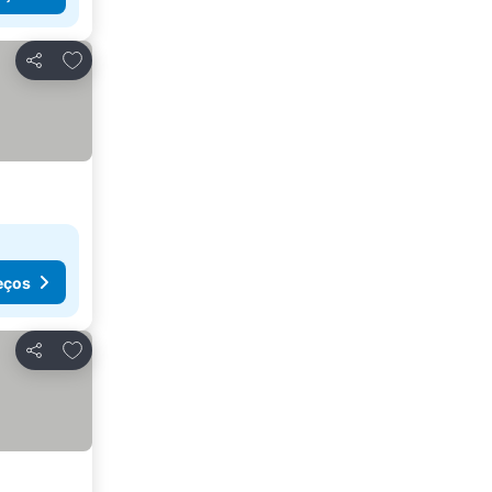
Adicionar aos favoritos
Partilhar
eços
Adicionar aos favoritos
Partilhar