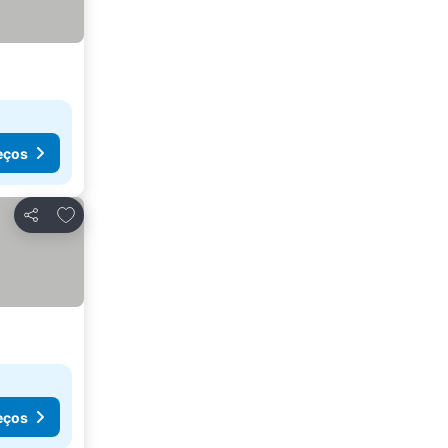
eços
Adicionar aos favoritos
Partilhar
eços