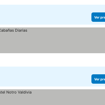
Ver pr
Ver pr