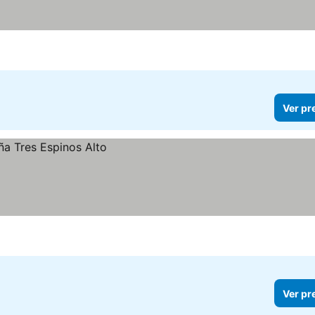
Ver pr
Ver pr