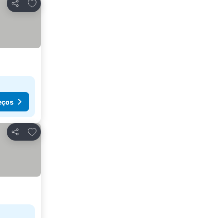
Adicionar aos favoritos
Partilhar
eços
Adicionar aos favoritos
Partilhar