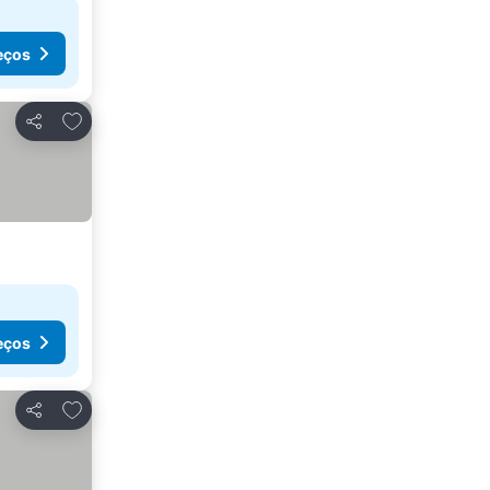
eços
Adicionar aos favoritos
Partilhar
eços
Adicionar aos favoritos
Partilhar