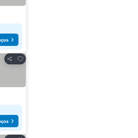
eços
Adicionar aos favoritos
Partilhar
eços