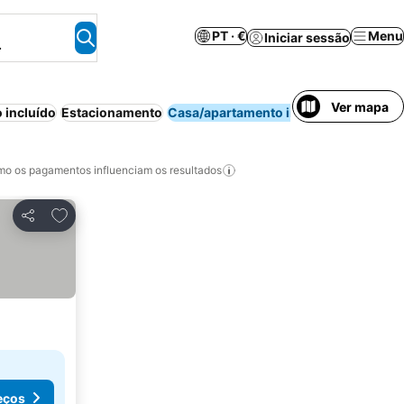
PT · €
Menu
Iniciar sessão
.
Ver mapa
 incluído
Estacionamento
Casa/apartamento inteiro
Aparthot
o os pagamentos influenciam os resultados
Adicionar aos favoritos
Partilhar
eços