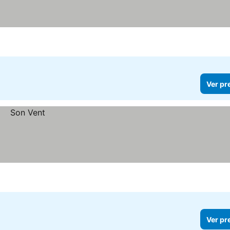
Ver pr
Ver pr