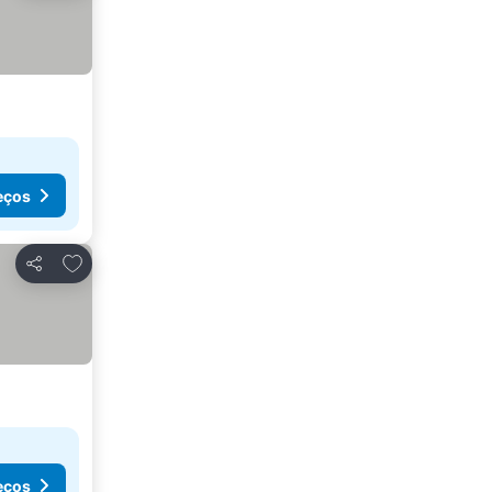
eços
Adicionar aos favoritos
Partilhar
eços