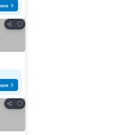
eços
Adicionar aos favoritos
Partilhar
eços
Adicionar aos favoritos
Partilhar