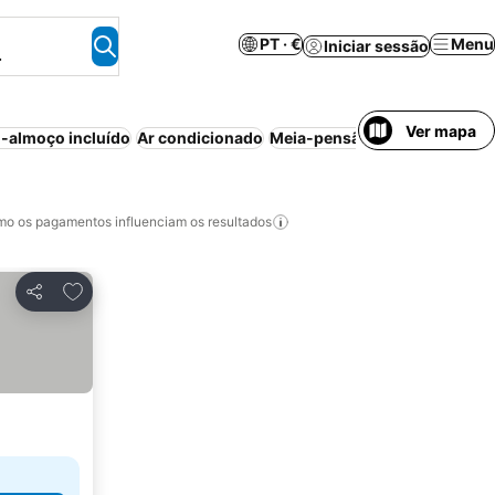
PT · €
Menu
Iniciar sessão
.
Ver mapa
-almoço incluído
Ar condicionado
Meia-pensão
Tudo incluído
o os pagamentos influenciam os resultados
Adicionar aos favoritos
Partilhar