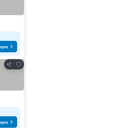
eços
Adicionar aos favoritos
Partilhar
eços