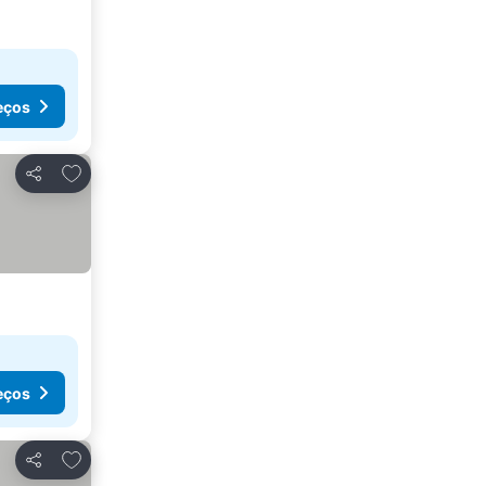
eços
Adicionar aos favoritos
Partilhar
eços
Adicionar aos favoritos
Partilhar