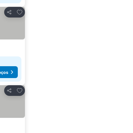
Adicionar aos favoritos
Partilhar
eços
Adicionar aos favoritos
Partilhar