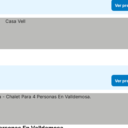
Ver pr
Ver pr