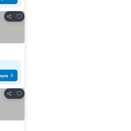
Adicionar aos favoritos
Partilhar
eços
Adicionar aos favoritos
Partilhar