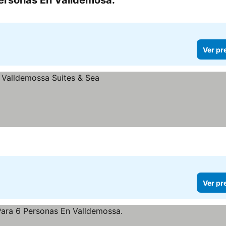
ersonas En Valldemosa.
Ver pr
Ver pr