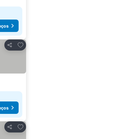
eços
Adicionar aos favoritos
Partilhar
eços
Adicionar aos favoritos
Partilhar