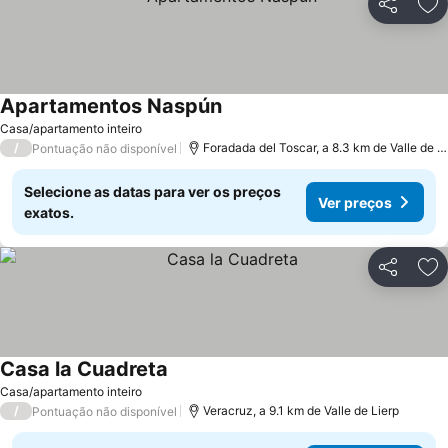
Partilhar
Ad
Apartamentos Naspún
Casa/apartamento inteiro
/
Foradada del Toscar, a 8.3 km de Valle de Lierp
Pontuação não disponível
Selecione as datas para ver os preços
Ver preços
exatos.
Partilhar
Ad
Casa la Cuadreta
Casa/apartamento inteiro
/
Veracruz, a 9.1 km de Valle de Lierp
Pontuação não disponível