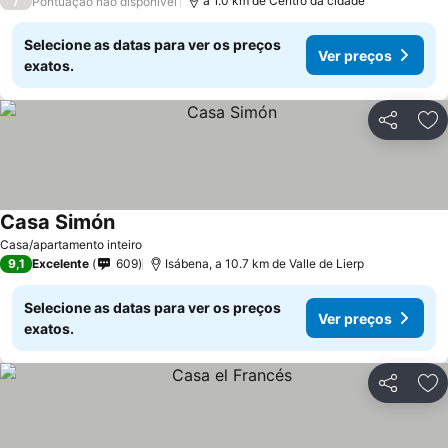
/
a 1.0 km de Centro da cidade
Pontuação não disponível
Selecione as datas para ver os preços
Ver preços
exatos.
Partilhar
Ad
Casa Simón
Casa/apartamento inteiro
9,1
Excelente
609
Isábena, a 10.7 km de Valle de Lierp
Selecione as datas para ver os preços
Ver preços
exatos.
Partilhar
Ad