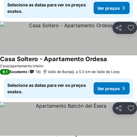
Selecione as datas para ver os preços
Ver preços
exatos.
Partilhar
Ad
Casa Soltero - Apartamento Ordesa
Casa/apartamento inteiro
9,1
Excelente
18
Valle de Bardají, a 5.0 km de Valle de Lierp
Selecione as datas para ver os preços
Ver preços
exatos.
Partilhar
Ad