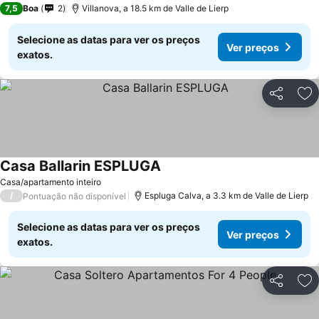
7,5
Boa
2
Villanova, a 18.5 km de Valle de Lierp
Selecione as datas para ver os preços
Ver preços
exatos.
Partilhar
Ad
Casa Ballarin ESPLUGA
Casa/apartamento inteiro
/
Espluga Calva, a 3.3 km de Valle de Lierp
Pontuação não disponível
Selecione as datas para ver os preços
Ver preços
exatos.
Partilhar
Ad