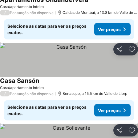
Casa/apartamento inteiro
/
Caldas de Montbui, a 13.8 km de Valle de Lierp
Pontuação não disponível
Selecione as datas para ver os preços
Ver preços
exatos.
Partilhar
Ad
Casa Sansón
Casa/apartamento inteiro
/
Benasque, a 15.5 km de Valle de Lierp
Pontuação não disponível
Selecione as datas para ver os preços
Ver preços
exatos.
Partilhar
Ad