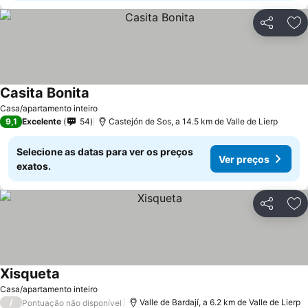
Partilhar
Ad
Casita Bonita
Casa/apartamento inteiro
9,1
Excelente
54
Castejón de Sos, a 14.5 km de Valle de Lierp
Selecione as datas para ver os preços
Ver preços
exatos.
Partilhar
Ad
Xisqueta
Casa/apartamento inteiro
/
Valle de Bardají, a 6.2 km de Valle de Lierp
Pontuação não disponível