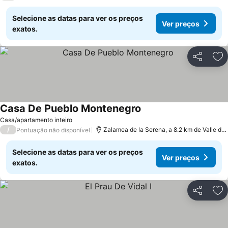
Selecione as datas para ver os preços
Ver preços
exatos.
Partilhar
Ad
Casa De Pueblo Montenegro
Casa/apartamento inteiro
/
Zalamea de la Serena, a 8.2 km de Valle de Lierp
Pontuação não disponível
Selecione as datas para ver os preços
Ver preços
exatos.
Partilhar
Ad