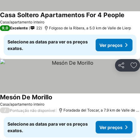
Casa Soltero Apartamentos For 4 People
Casa/apartamento inteiro
9,0
Excelente
22
Folgoso de la Ribera, a 5.0 km de Valle de Lierp
Selecione as datas para ver os preços
Ver preços
exatos.
Partilhar
Ad
Mesón De Morillo
Casa/apartamento inteiro
/
Foradada del Toscar, a 7.9 km de Valle de Lierp
Pontuação não disponível
Selecione as datas para ver os preços
Ver preços
exatos.