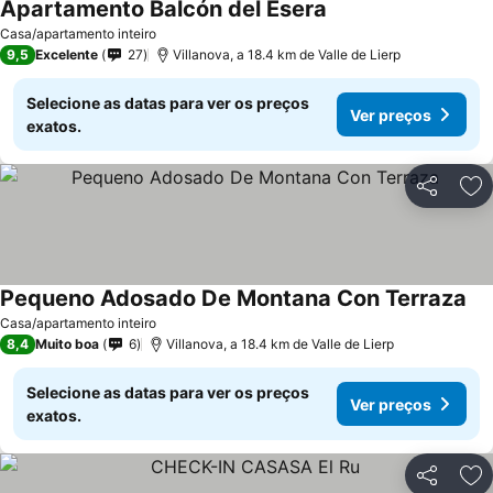
Apartamento Balcón del Ésera
Casa/apartamento inteiro
9,5
Excelente
27
Villanova, a 18.4 km de Valle de Lierp
Selecione as datas para ver os preços
Ver preços
exatos.
Partilhar
Ad
Pequeno Adosado De Montana Con Terraza
Casa/apartamento inteiro
8,4
Muito boa
6
Villanova, a 18.4 km de Valle de Lierp
Selecione as datas para ver os preços
Ver preços
exatos.
Partilhar
Ad