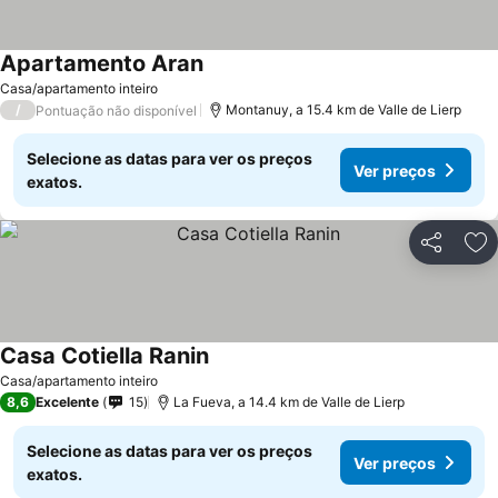
Apartamento Aran
Casa/apartamento inteiro
/
Montanuy, a 15.4 km de Valle de Lierp
Pontuação não disponível
Selecione as datas para ver os preços
Ver preços
exatos.
Partilhar
Ad
Casa Cotiella Ranin
Casa/apartamento inteiro
8,6
Excelente
15
La Fueva, a 14.4 km de Valle de Lierp
Selecione as datas para ver os preços
Ver preços
exatos.