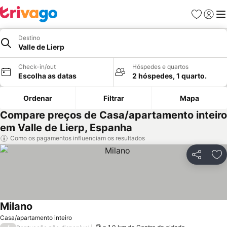
Favoritos
Iniciar
Me
Destino
Valle de Lierp
Check-in/out
Hóspedes e quartos
Escolha as datas
2 hóspedes, 1 quarto.
Ordenar
Filtrar
Mapa
Compare preços de Casa/apartamento inteiro
em Valle de Lierp, Espanha
Como os pagamentos influenciam os resultados
Partilhar
Ad
Milano
Casa/apartamento inteiro