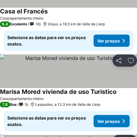
Casa el Francés
Casa/apartamento inteiro
9,4
Excelente
16
Graus, a 18.5 km de Valle de Lierp
Selecione as datas para ver os preços
Ver preços
exatos.
Partilhar
Ad
Marisa Mored vivienda de uso Turistico
Casa/apartamento inteiro
7,8
Boa
5
Laspaúles, a 13.3 km de Valle de Lierp
Selecione as datas para ver os preços
Ver preços
exatos.