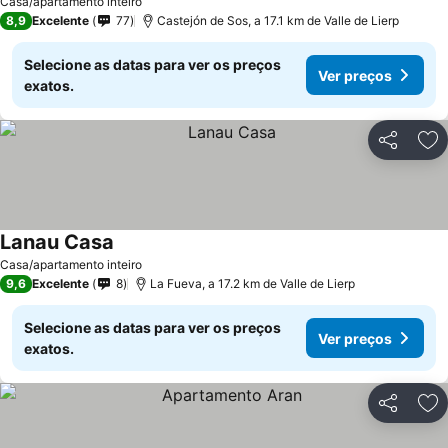
Casa/apartamento inteiro
8,9
Excelente
77
Castejón de Sos, a 17.1 km de Valle de Lierp
Selecione as datas para ver os preços
Ver preços
exatos.
Partilhar
Ad
Lanau Casa
Casa/apartamento inteiro
9,6
Excelente
8
La Fueva, a 17.2 km de Valle de Lierp
Selecione as datas para ver os preços
Ver preços
exatos.
Partilhar
Ad