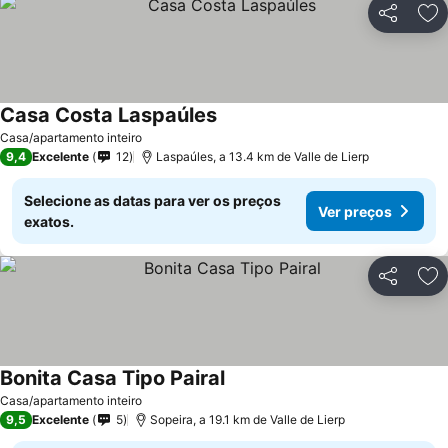
Partilhar
Ad
Casa Costa Laspaúles
Casa/apartamento inteiro
9,4
Excelente
12
Laspaúles, a 13.4 km de Valle de Lierp
Selecione as datas para ver os preços
Ver preços
exatos.
Partilhar
Ad
Bonita Casa Tipo Pairal
Casa/apartamento inteiro
9,5
Excelente
5
Sopeira, a 19.1 km de Valle de Lierp