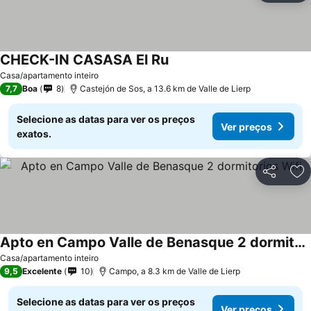
CHECK-IN CASASA El Ru
Casa/apartamento inteiro
7,7
Boa
8
Castejón de Sos, a 13.6 km de Valle de Lierp
Selecione as datas para ver os preços
Ver preços
exatos.
Partilhar
Ad
Apto en Campo Valle de Benasque 2 dormitorios Wifi
Casa/apartamento inteiro
9,5
Excelente
10
Campo, a 8.3 km de Valle de Lierp
Selecione as datas para ver os preços
Ver preços