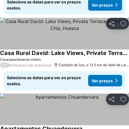
Selecione as datas para ver os preços
Ver preços
exatos.
Partilhar
Ad
Casa Rural David: Lake Views, Private Terrace & Wi-Fi in Chía, Huesca
Casa/apartamento inteiro
/
Castejón de Sos, a 13.5 km de Valle de Lierp
Pontuação não disponível
Selecione as datas para ver os preços
Ver preços
exatos.
Partilhar
Ad
Apartamentos Chuandervera