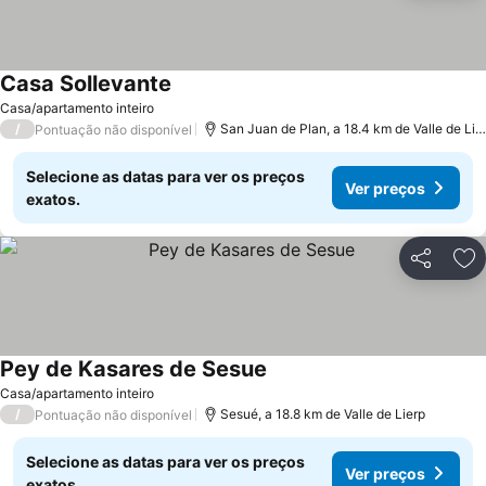
Casa Sollevante
Casa/apartamento inteiro
/
San Juan de Plan, a 18.4 km de Valle de Lierp
Pontuação não disponível
Selecione as datas para ver os preços
Ver preços
exatos.
Partilhar
Ad
Pey de Kasares de Sesue
Casa/apartamento inteiro
/
Sesué, a 18.8 km de Valle de Lierp
Pontuação não disponível
Selecione as datas para ver os preços
Ver preços
exatos.