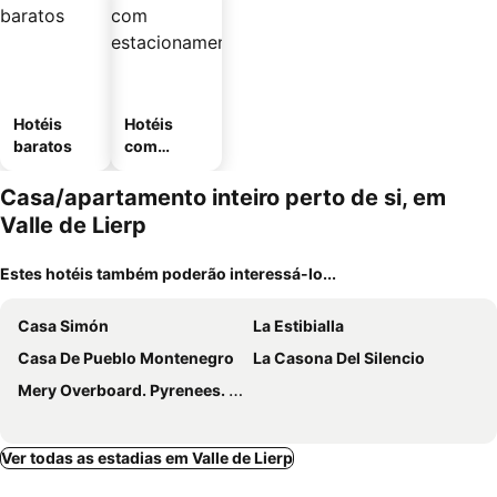
Hotéis
Hotéis
baratos
com
estaciona
mento
Casa/apartamento inteiro perto de si, em
Valle de Lierp
Estes hotéis também poderão interessá-lo...
Casa Simón
La Estibialla
Casa De Pueblo Montenegro
La Casona Del Silencio
Mery Overboard. Pyrenees. In Charo, 15 Minutes From Ainsa. Pets.
Ver todas as estadias em Valle de Lierp