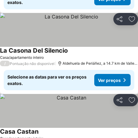
exatos.
Partilhar
Ad
La Casona Del Silencio
Casa/apartamento inteiro
/
Aldehuela de Periáñez, a 14.7 km de Valle de Lierp
Pontuação não disponível
Selecione as datas para ver os preços
Ver preços
exatos.
Partilhar
Ad
Casa Castan