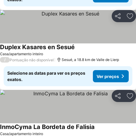
Partilhar
Ad
Duplex Kasares en Sesué
Casa/apartamento inteiro
/
Sesué, a 18.8 km de Valle de Lierp
Pontuação não disponível
Selecione as datas para ver os preços
Ver preços
exatos.
Partilhar
Ad
InmoCyma La Bordeta de Falisia
Casa/apartamento inteiro