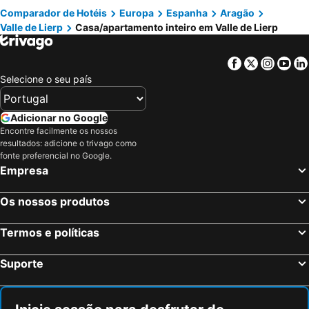
Comparador de Hotéis
Europa
Espanha
Aragão
Valle de Lierp
Casa/apartamento inteiro em Valle de Lierp
Facebook
Twitter
Insta
Yo
Selecione o seu país
Adicionar no Google
Encontre facilmente os nossos
resultados: adicione o trivago como
fonte preferencial no Google.
Empresa
Os nossos produtos
Termos e políticas
Suporte