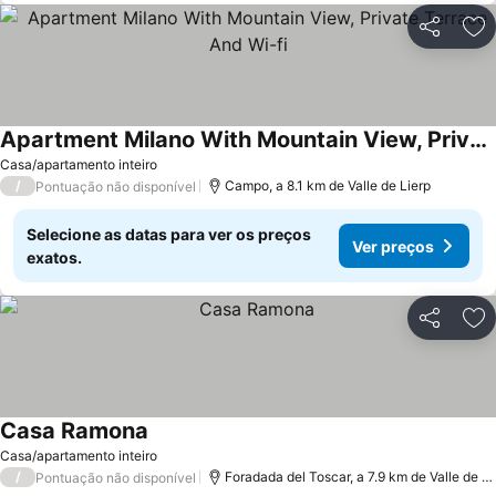
Partilhar
Ad
Apartment Milano With Mountain View, Private Terrace And Wi-fi
Casa/apartamento inteiro
/
Campo, a 8.1 km de Valle de Lierp
Pontuação não disponível
Selecione as datas para ver os preços
Ver preços
exatos.
Partilhar
Ad
Casa Ramona
Casa/apartamento inteiro
/
Foradada del Toscar, a 7.9 km de Valle de Lierp
Pontuação não disponível