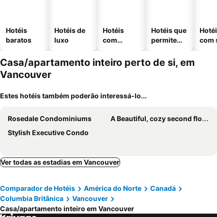
Hotéis
Hotéis de
Hotéis
Hotéis que
Hoté
baratos
luxo
com
permitem
com 
piscinas
animais
Casa/apartamento inteiro perto de si, em
Vancouver
Estes hotéis também poderão interessá-lo...
Rosedale Condominiums
A Beautiful, cozy second floor room for staying
Stylish Executive Condo
Ver todas as estadias em Vancouver
Comparador de Hotéis
América do Norte
Canadá
Columbia Britânica
Vancouver
Casa/apartamento inteiro em Vancouver