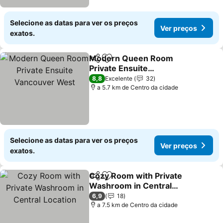
Selecione as datas para ver os preços
Ver preços
exatos.
Modern Queen Room
Partilhar
Adicionar aos favoritos
Private Ensuite
Vancouver West
Ver preços
8,8
Excelente
32
a 5.7 km de Centro da cidade
Selecione as datas para ver os preços
Ver preços
exatos.
Cozy Room with Private
Partilhar
Adicionar aos favoritos
Washroom in Central
Location
Ver preços
6,9
18
a 7.5 km de Centro da cidade