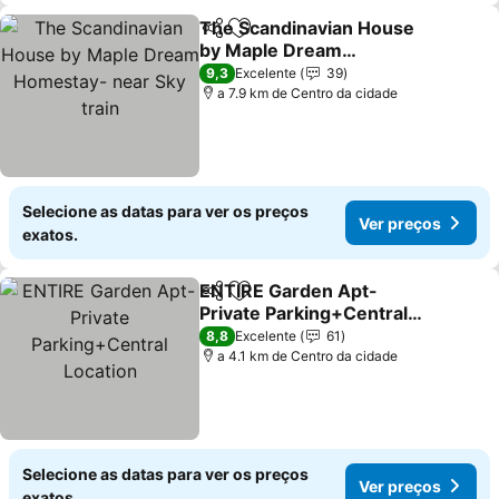
The Scandinavian House
Partilhar
Adicionar aos favoritos
by Maple Dream
Homestay- near Sky train
Ver preços
9,3
Excelente
39
a 7.9 km de Centro da cidade
Selecione as datas para ver os preços
Ver preços
exatos.
ENTIRE Garden Apt-
Partilhar
Adicionar aos favoritos
Private Parking+Central
Location
Ver preços
8,8
Excelente
61
a 4.1 km de Centro da cidade
Selecione as datas para ver os preços
Ver preços
exatos.