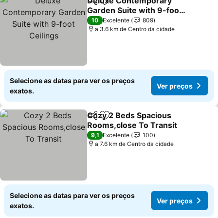
Deluxe Contemporary
Partilhar
Adicionar aos favoritos
Garden Suite with 9-foot
Ceilings
Ver preços
10
Excelente
809
a 3.6 km de Centro da cidade
Selecione as datas para ver os preços
Ver preços
exatos.
Cozy 2 Beds Spacious
Partilhar
Adicionar aos favoritos
Rooms,close To Transit
Ver preços
9,1
Excelente
100
a 7.6 km de Centro da cidade
Selecione as datas para ver os preços
Ver preços
exatos.