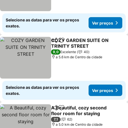
Selecione as datas para ver os preços
Ver preços
exatos.
COZY GARDEN SUITE ON
Partilhar
Adicionar aos favoritos
TRINITY STREET
Ver preços
9,0
Excelente
40
a 5.6 km de Centro da cidade
Selecione as datas para ver os preços
Ver preços
exatos.
A Beautiful, cozy second
Partilhar
Adicionar aos favoritos
floor room for staying
Ver preços
7,1
62
a 5.0 km de Centro da cidade