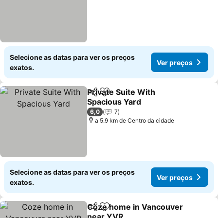
Selecione as datas para ver os preços
Ver preços
exatos.
Private Suite With
Partilhar
Adicionar aos favoritos
Spacious Yard
Ver preços
6,0
7
a 5.9 km de Centro da cidade
Selecione as datas para ver os preços
Ver preços
exatos.
Coze home in Vancouver
Partilhar
Adicionar aos favoritos
near YVR