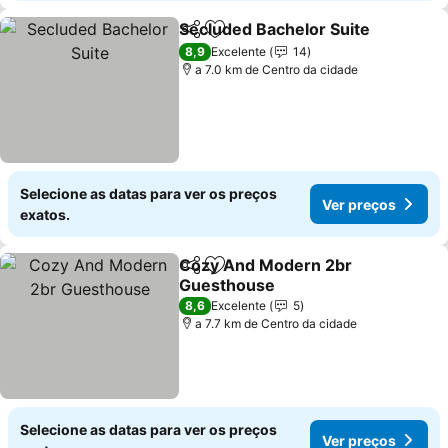
Secluded Bachelor Suite
Partilhar
Adicionar aos favoritos
V
8,9
Excelente
14
a 7.0 km de Centro da cidade
Selecione as datas para ver os preços
Ver preços
exatos.
Cozy And Modern 2br
Partilhar
Adicionar aos favoritos
Guesthouse
Ver preços
8,6
Excelente
5
a 7.7 km de Centro da cidade
Selecione as datas para ver os preços
Ver preços