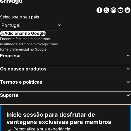
Facebook
Twitter
Insta
Yo
Selecione o seu país
Adicionar no Google
Encontre facilmente os nossos
resultados: adicione o trivago como
fonte preferencial no Google.
Empresa
Os nossos produtos
Termos e políticas
Suporte
Inicie sessão para desfrutar de
vantagens exclusivas para membros
Personalize a sua experiência