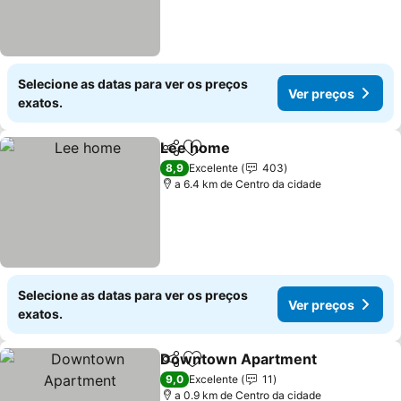
Selecione as datas para ver os preços
Ver preços
exatos.
Lee home
Partilhar
Adicionar aos favoritos
Ver preços
8,9
Excelente
403
a 6.4 km de Centro da cidade
Selecione as datas para ver os preços
Ver preços
exatos.
Downtown Apartment
Partilhar
Adicionar aos favoritos
Ver
9,0
Excelente
11
a 0.9 km de Centro da cidade