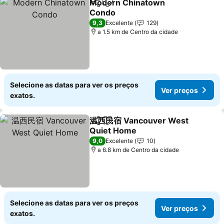
Modern Chinatown
Partilhar
Adicionar aos favoritos
Condo
Ver preços
9,3
Excelente
129
a 1.5 km de Centro da cidade
Selecione as datas para ver os preços
Ver preços
exatos.
温西民宿 Vancouver West
Partilhar
Adicionar aos favoritos
Quiet Home
Ver preços
9,0
Excelente
10
a 6.8 km de Centro da cidade
Selecione as datas para ver os preços
Ver preços
exatos.