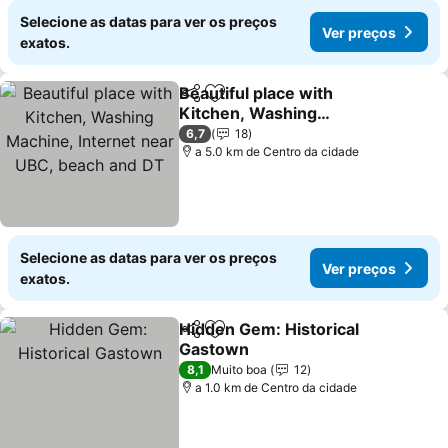
Selecione as datas para ver os preços
Ver preços
exatos.
Beautiful place with
Partilhar
Adicionar aos favoritos
Kitchen, Washing
Machine, Internet near
Ver preços
6,7
18
UBC, beach and DT
a 5.0 km de Centro da cidade
Selecione as datas para ver os preços
Ver preços
exatos.
Hidden Gem: Historical
Partilhar
Adicionar aos favoritos
Gastown
Ver preços
8,1
Muito boa
12
a 1.0 km de Centro da cidade