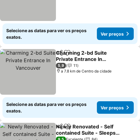
Selecione as datas para ver os preços
Ver preços
exatos.
Charming 2-bd Suite
Partilhar
Adicionar aos favoritos
Private Entrance In
Vancouver
Ver preços
5,9
11
a 7.8 km de Centro da cidade
Selecione as datas para ver os preços
Ver preços
exatos.
Newly Renovated - Self
Partilhar
Adicionar aos favoritos
contained Suite - Sleeps
6
Ver preços
9,5
Excelente
84