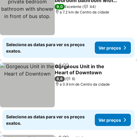
bedroom bathroom with
shower in front of bus
Ver preços
9,0
Excelente
44
stop.
a 7.2 km de Centro da cidade
Selecione as datas para ver os preços
Ver preços
exatos.
Gorgeous Unit in the
Partilhar
Adicionar aos favoritos
Heart of Downtown
Ver preços
6,6
6
a 0.9 km de Centro da cidade
Selecione as datas para ver os preços
Ver preços
exatos.