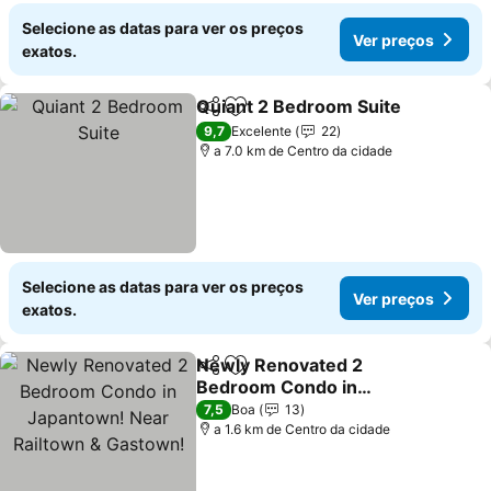
Selecione as datas para ver os preços
Ver preços
exatos.
Quiant 2 Bedroom Suite
Partilhar
Adicionar aos favoritos
Ve
9,7
Excelente
22
a 7.0 km de Centro da cidade
Selecione as datas para ver os preços
Ver preços
exatos.
Newly Renovated 2
Partilhar
Adicionar aos favoritos
Bedroom Condo in
Japantown! Near
Ver preços
7,5
Boa
13
Railtown & Gastown!
a 1.6 km de Centro da cidade