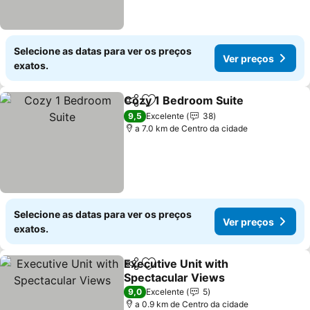
Selecione as datas para ver os preços
Ver preços
exatos.
Cozy 1 Bedroom Suite
Partilhar
Adicionar aos favoritos
Ver 
9,5
Excelente
38
a 7.0 km de Centro da cidade
Selecione as datas para ver os preços
Ver preços
exatos.
Executive Unit with
Partilhar
Adicionar aos favoritos
Spectacular Views
Ver preços
9,0
Excelente
5
a 0.9 km de Centro da cidade