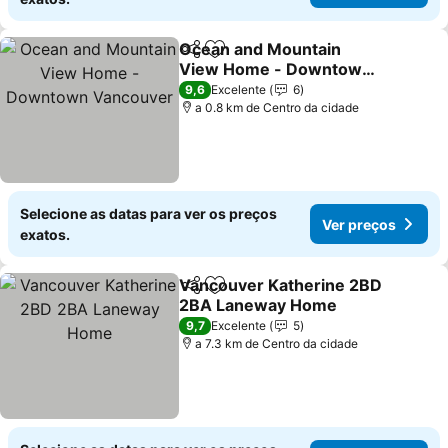
Ocean and Mountain
Partilhar
Adicionar aos favoritos
View Home - Downtown
Vancouver
Ver preços
9,6
Excelente
6
a 0.8 km de Centro da cidade
Selecione as datas para ver os preços
Ver preços
exatos.
Vancouver Katherine 2BD
Partilhar
Adicionar aos favoritos
2BA Laneway Home
Ver preços
9,7
Excelente
5
a 7.3 km de Centro da cidade