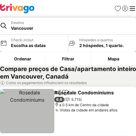
Favoritos
Iniciar
Me
Destino
Vancouver
Check-in/out
Hóspedes e quartos
Escolha as datas
2 hóspedes, 1 quarto.
Ordenar
Filtrar
Mapa
Compare preços de Casa/apartamento inteiro
em Vancouver, Canadá
Como os pagamentos influenciam os resultados
Rosedale Condominiums
Partilhar
Adicionar aos favoritos
V
6,6
5.715
a 0.5 km de Centro da cidade
Vistas da cidade em andares altos
Ver pre