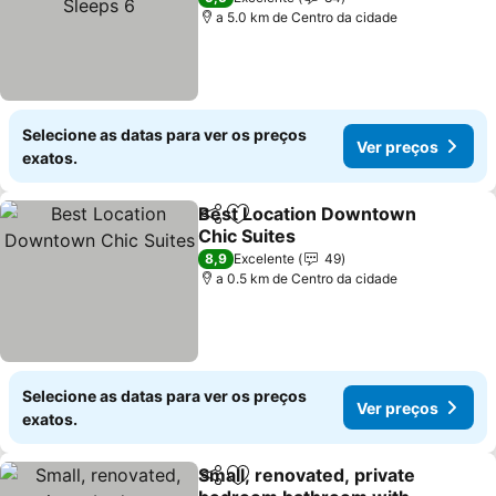
a 5.0 km de Centro da cidade
Selecione as datas para ver os preços
Ver preços
exatos.
Best Location Downtown
Partilhar
Adicionar aos favoritos
Chic Suites
Ver preços
8,9
Excelente
49
a 0.5 km de Centro da cidade
Selecione as datas para ver os preços
Ver preços
exatos.
Small, renovated, private
Partilhar
Adicionar aos favoritos