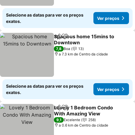
Selecione as datas para ver os preços
Ver preços
exatos.
Spacious home 15mins to
Partilhar
Adicionar aos favoritos
Downtown
Ver preços
7,8
Boa
13
a 7.3 km de Centro da cidade
Selecione as datas para ver os preços
Ver preços
exatos.
Lovely 1 Bedroom Condo
Partilhar
Adicionar aos favoritos
With Amazing View
Ver preços
9,1
Excelente
258
a 0.6 km de Centro da cidade