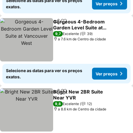
Selecione as datas para ver os preços
Ver preços
exatos.
Gorgeous 4-Bedroom
Partilhar
Adicionar aos favoritos
Garden Level Suite at
Vancouver West
Ver preços
9,7
Excelente
39
a 7.6 km de Centro da cidade
Selecione as datas para ver os preços
Ver preços
exatos.
Bright New 2BR Suite
Partilhar
Adicionar aos favoritos
Near YVR
Ver preços
9,8
Excelente
12
a 8.6 km de Centro da cidade