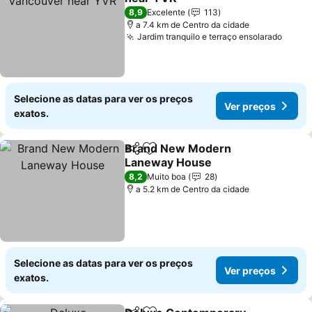
Ver preços
8,9
Excelente
113
a 7.4 km de Centro da cidade
Jardim tranquilo e terraço ensolarado
Ver p
Selecione as datas para ver os preços
Ver preços
exatos.
Brand New Modern
Partilhar
Adicionar aos favoritos
Laneway House
Ver preços
8,2
Muito boa
28
a 5.2 km de Centro da cidade
Selecione as datas para ver os preços
Ver preços
exatos.