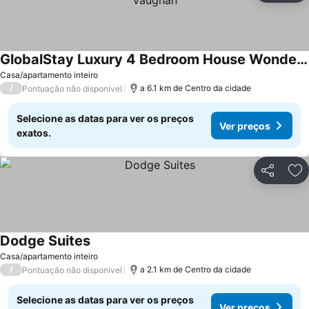
GlobalStay Luxury 4 Bedroom House Wonderland Vaughan
Casa/apartamento inteiro
/
a 6.1 km de Centro da cidade
Pontuação não disponível
Selecione as datas para ver os preços
Ver preços
exatos.
Partilhar
Ad
Dodge Suites
Casa/apartamento inteiro
/
a 2.1 km de Centro da cidade
Pontuação não disponível
Selecione as datas para ver os preços
Ver preços