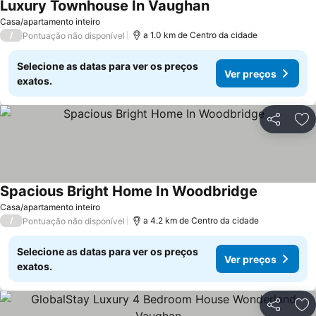
Luxury Townhouse In Vaughan
Casa/apartamento inteiro
/
a 1.0 km de Centro da cidade
Pontuação não disponível
Selecione as datas para ver os preços
Ver preços
exatos.
Partilhar
Ad
Spacious Bright Home In Woodbridge
Casa/apartamento inteiro
/
a 4.2 km de Centro da cidade
Pontuação não disponível
Selecione as datas para ver os preços
Ver preços
exatos.
Partilhar
Ad