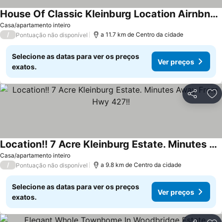
House Of Classic Kleinburg Location Airnbn3 Bedroom, 1 Washroom
Casa/apartamento inteiro
/
a 11.7 km de Centro da cidade
Pontuação não disponível
Selecione as datas para ver os preços
Ver preços
exatos.
Partilhar
Ad
Location!! 7 Acre Kleinburg Estate. Minutes Away From Hwy 427!!
Casa/apartamento inteiro
/
a 9.8 km de Centro da cidade
Pontuação não disponível
Selecione as datas para ver os preços
Ver preços
exatos.