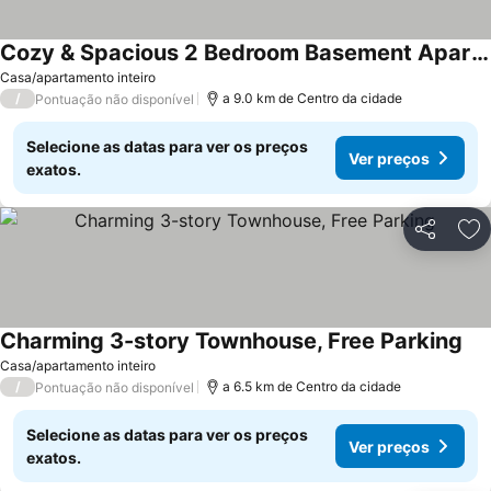
Cozy & Spacious 2 Bedroom Basement Apartment Just 16 Minutes From The Airport.
Casa/apartamento inteiro
/
a 9.0 km de Centro da cidade
Pontuação não disponível
Selecione as datas para ver os preços
Ver preços
exatos.
Partilhar
Ad
Charming 3-story Townhouse, Free Parking
Casa/apartamento inteiro
/
a 6.5 km de Centro da cidade
Pontuação não disponível
Selecione as datas para ver os preços
Ver preços
exatos.