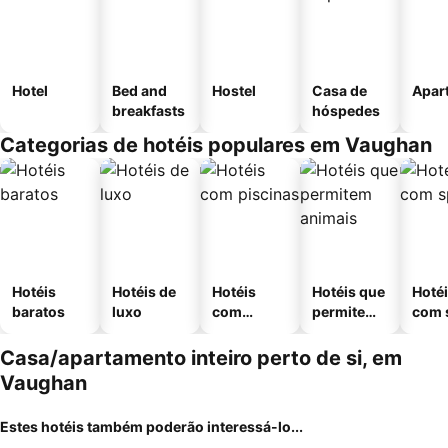
Hotel
Bed and
Hostel
Casa de
Apar
breakfasts
hóspedes
Categorias de hotéis populares em Vaughan
Hotéis
Hotéis de
Hotéis
Hotéis que
Hoté
baratos
luxo
com
permitem
com 
piscinas
animais
Casa/apartamento inteiro perto de si, em
Vaughan
Estes hotéis também poderão interessá-lo...