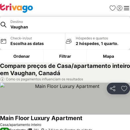
Favoritos
Iniciar
Me
Destino
Vaughan
Check-in/out
Hóspedes e quartos
Escolha as datas
2 hóspedes, 1 quarto.
Ordenar
Filtrar
Mapa
Compare preços de Casa/apartamento inteiro
em Vaughan, Canadá
Como os pagamentos influenciam os resultados
Partilhar
Ad
Main Floor Luxury Apartment
Casa/apartamento inteiro