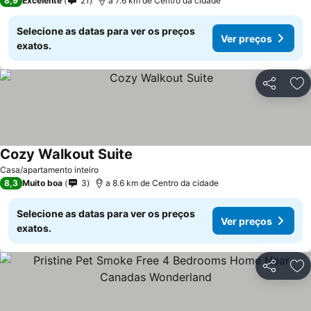
8,9
Excelente
21
a 7.6 km de Centro da cidade
Selecione as datas para ver os preços
Ver preços
exatos.
Partilhar
Ad
Cozy Walkout Suite
Casa/apartamento inteiro
8,3
Muito boa
3
a 8.6 km de Centro da cidade
Selecione as datas para ver os preços
Ver preços
exatos.
Partilhar
Ad