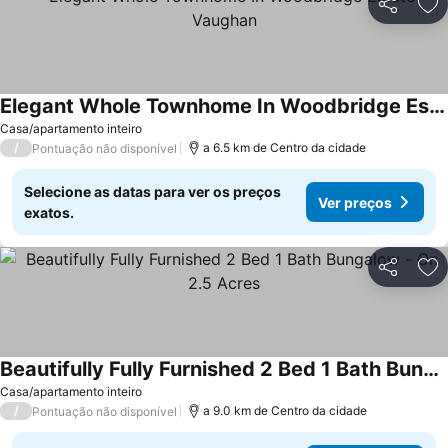
Partilhar
Ad
Elegant Whole Townhome In Woodbridge Estate Vaughan
Casa/apartamento inteiro
/
a 6.5 km de Centro da cidade
Pontuação não disponível
Selecione as datas para ver os preços
Ver preços
exatos.
Partilhar
Ad
Beautifully Fully Furnished 2 Bed 1 Bath Bungalow - On 2.5 Acres
Casa/apartamento inteiro
/
a 9.0 km de Centro da cidade
Pontuação não disponível