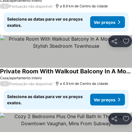
Casa/apartamento inteiro
/
a 8.9 km de Centro da cidade
Pontuação não disponível
Selecione as datas para ver os preços
Ver preços
exatos.
Partilhar
Ad
Private Room With Walkout Balcony In A Modern And Stylish 3bedroom Townhouse
Casa/apartamento inteiro
/
a 4.9 km de Centro da cidade
Pontuação não disponível
Selecione as datas para ver os preços
Ver preços
exatos.
Partilhar
Ad