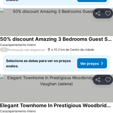
Partilhar
Ad
50% discount Amazing 3 Bedrooms Guest Suite
Casa/apartamento inteiro
/
a 10.2 km de Centro da cidade
Pontuação não disponível
Selecione as datas para ver os preços
Ver preços
exatos.
Partilhar
Ad
Elegant Townhome In Prestigious Woodbridge Estate, Vaughan (selena)
Casa/apartamento inteiro