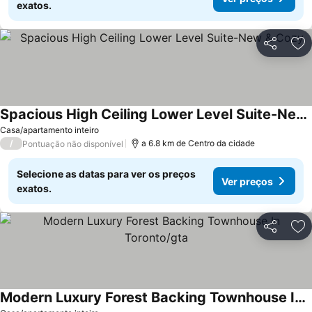
exatos.
Partilhar
Ad
Spacious High Ceiling Lower Level Suite-New & Cozy
Casa/apartamento inteiro
/
a 6.8 km de Centro da cidade
Pontuação não disponível
Selecione as datas para ver os preços
Ver preços
exatos.
Partilhar
Ad
Modern Luxury Forest Backing Townhouse In Toronto/gta