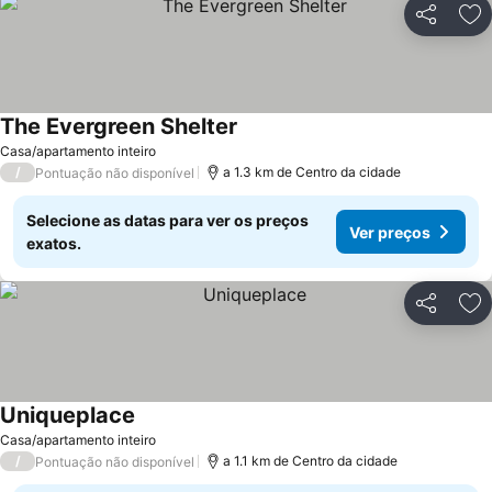
Partilhar
Ad
The Evergreen Shelter
Casa/apartamento inteiro
/
a 1.3 km de Centro da cidade
Pontuação não disponível
Selecione as datas para ver os preços
Ver preços
exatos.
Partilhar
Ad
Uniqueplace
Casa/apartamento inteiro
/
a 1.1 km de Centro da cidade
Pontuação não disponível