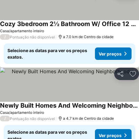
Cozy 3bedroom 2½ Bathroom W/ Office 12 Minutes From Toronto Pearson Airport
Casa/apartamento inteiro
/
a 7.0 km de Centro da cidade
Pontuação não disponível
Selecione as datas para ver os preços
Ver preços
exatos.
Partilhar
Ad
Newly Built Homes And Welcoming Neighborhoods
Casa/apartamento inteiro
/
a 4.7 km de Centro da cidade
Pontuação não disponível
Selecione as datas para ver os preços
Ver preços
exatos.