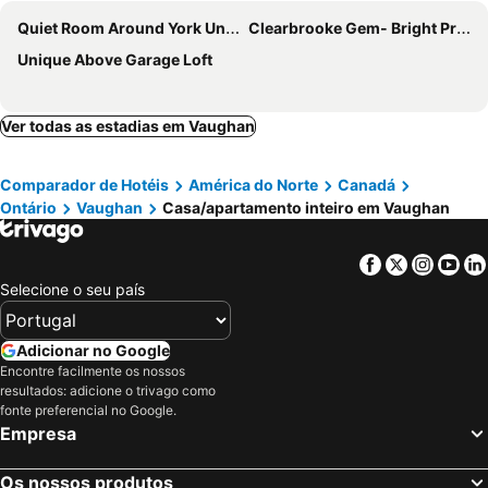
Quiet Room Around York University Subway
Clearbrooke Gem- Bright Private Bedroom close to YYZ
Unique Above Garage Loft
Ver todas as estadias em Vaughan
Comparador de Hotéis
América do Norte
Canadá
Ontário
Vaughan
Casa/apartamento inteiro em Vaughan
Facebook
Twitter
Insta
Yo
Selecione o seu país
Adicionar no Google
Encontre facilmente os nossos
resultados: adicione o trivago como
fonte preferencial no Google.
Empresa
Os nossos produtos