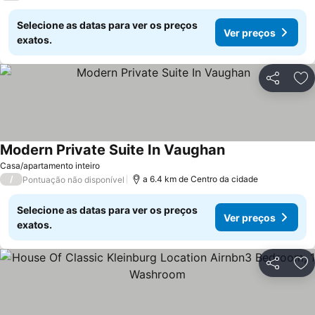
Selecione as datas para ver os preços
Ver preços
exatos.
Partilhar
Ad
Modern Private Suite In Vaughan
Casa/apartamento inteiro
/
a 6.4 km de Centro da cidade
Pontuação não disponível
Selecione as datas para ver os preços
Ver preços
exatos.
Partilhar
Ad