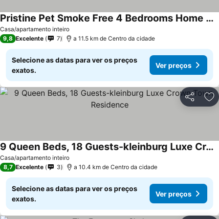
Pristine Pet Smoke Free 4 Bedrooms Home Near Canadas Wonderland
Casa/apartamento inteiro
9,8
Excelente
7
a 11.5 km de Centro da cidade
Selecione as datas para ver os preços
Ver preços
exatos.
Partilhar
Ad
9 Queen Beds, 18 Guests-kleinburg Luxe Crown Town Residence
Casa/apartamento inteiro
8,7
Excelente
3
a 10.4 km de Centro da cidade
Selecione as datas para ver os preços
Ver preços
exatos.