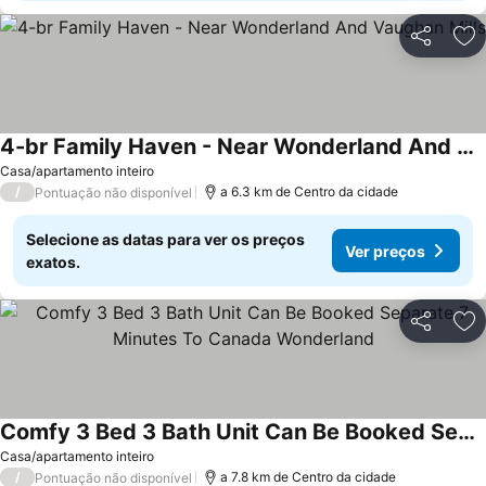
Partilhar
Ad
4-br Family Haven - Near Wonderland And Vaughan Mills
Casa/apartamento inteiro
/
a 6.3 km de Centro da cidade
Pontuação não disponível
Selecione as datas para ver os preços
Ver preços
exatos.
Partilhar
Ad
Comfy 3 Bed 3 Bath Unit Can Be Booked Separate 7 Minutes To Canada Wonderland
Casa/apartamento inteiro
/
a 7.8 km de Centro da cidade
Pontuação não disponível