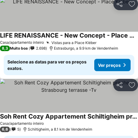
Partilhar
Ad
LIFE RENAISSANCE - New Concept - Place Kléber
Casa/apartamento inteiro
Vistas para a Place Kléber
8,3
Muito boa
2.698
Estrasburgo, a 9.9 km de Vendenheim
Selecione as datas para ver os preços
Ver preços
exatos.
Partilhar
Ad
Soh Rent Cozy Appartement Schiltigheim proche Strasbourg terrasse -Tv
Casa/apartamento inteiro
6,6
5
Schiltigheim, a 8.1 km de Vendenheim