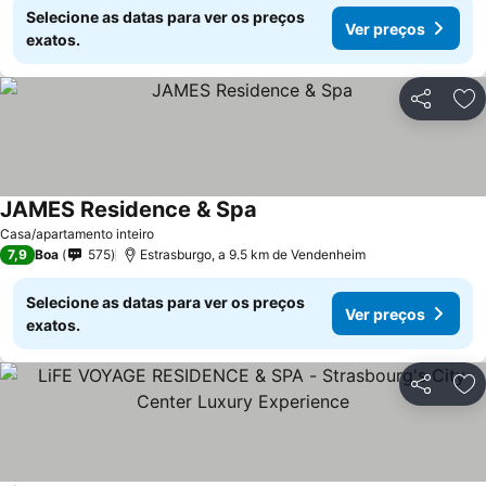
Selecione as datas para ver os preços
Ver preços
exatos.
Partilhar
Ad
JAMES Residence & Spa
Casa/apartamento inteiro
7,9
Boa
575
Estrasburgo, a 9.5 km de Vendenheim
Selecione as datas para ver os preços
Ver preços
exatos.
Partilhar
Ad