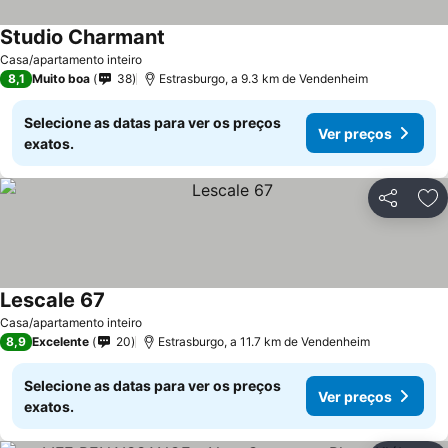
Studio Charmant
Casa/apartamento inteiro
8,1
Muito boa
38
Estrasburgo, a 9.3 km de Vendenheim
Selecione as datas para ver os preços
Ver preços
exatos.
Partilhar
Ad
Lescale 67
Casa/apartamento inteiro
8,9
Excelente
20
Estrasburgo, a 11.7 km de Vendenheim
Selecione as datas para ver os preços
Ver preços
exatos.