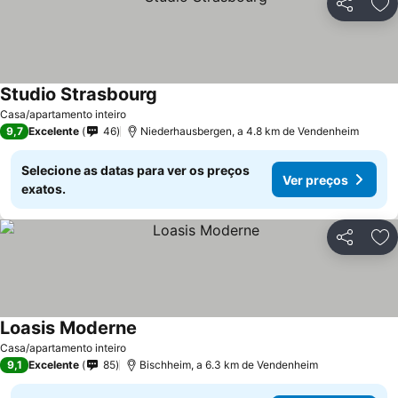
Partilhar
Ad
Studio Strasbourg
Casa/apartamento inteiro
9,7
Excelente
46
Niederhausbergen, a 4.8 km de Vendenheim
Selecione as datas para ver os preços
Ver preços
exatos.
Partilhar
Ad
Loasis Moderne
Casa/apartamento inteiro
9,1
Excelente
85
Bischheim, a 6.3 km de Vendenheim