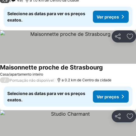
7,3
49
a 1.0 km de Centro da cidade
Selecione as datas para ver os preços
Ver preços
exatos.
Partilhar
Ad
Maisonnette proche de Strasbourg
Casa/apartamento inteiro
/
a 0.2 km de Centro da cidade
Pontuação não disponível
Selecione as datas para ver os preços
Ver preços
exatos.
Partilhar
Ad