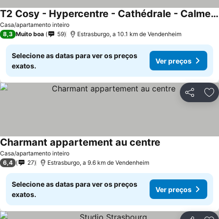
T2 Cosy - Hypercentre - Cathédrale - Calme - Carré d'OR
Casa/apartamento inteiro
8,3
Muito boa
59
Estrasburgo, a 10.1 km de Vendenheim
Selecione as datas para ver os preços
Ver preços
exatos.
Partilhar
Ad
Charmant appartement au centre
Casa/apartamento inteiro
6,4
27
Estrasburgo, a 9.6 km de Vendenheim
Selecione as datas para ver os preços
Ver preços
exatos.