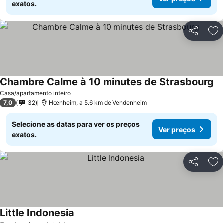
exatos.
Partilhar
Ad
Chambre Calme à 10 minutes de Strasbourg
Casa/apartamento inteiro
7,0
32
Hœnheim, a 5.6 km de Vendenheim
Selecione as datas para ver os preços
Ver preços
exatos.
Partilhar
Ad
Little Indonesia