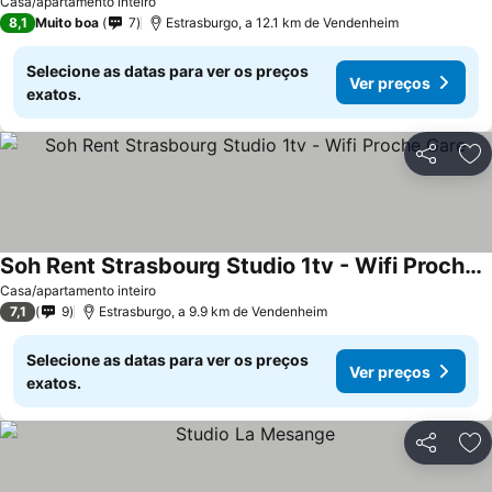
Casa/apartamento inteiro
8,1
Muito boa
7
Estrasburgo, a 12.1 km de Vendenheim
Selecione as datas para ver os preços
Ver preços
exatos.
Partilhar
Ad
Soh Rent Strasbourg Studio 1tv - Wifi Proche Gare
Casa/apartamento inteiro
7,1
9
Estrasburgo, a 9.9 km de Vendenheim
Selecione as datas para ver os preços
Ver preços
exatos.
Partilhar
Ad