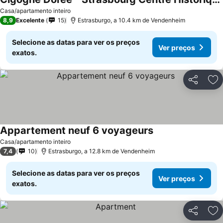
Casa/apartamento inteiro
8,9
Excelente
15
Estrasburgo, a 10.4 km de Vendenheim
Selecione as datas para ver os preços
Ver preços
exatos.
Partilhar
Ad
Appartement neuf 6 voyageurs
Casa/apartamento inteiro
7,4
10
Estrasburgo, a 12.8 km de Vendenheim
Selecione as datas para ver os preços
Ver preços
exatos.
Partilhar
Ad