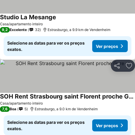
Studio La Mesange
Casa/apartamento inteiro
9,2
Excelente
32
Estrasburgo, a 9.9 km de Vendenheim
Selecione as datas para ver os preços
Ver preços
exatos.
Partilhar
Ad
SOH Rent Strasbourg saint Florent proche Gare
Casa/apartamento inteiro
7,6
Boa
5
Estrasburgo, a 9.0 km de Vendenheim
Selecione as datas para ver os preços
Ver preços
exatos.