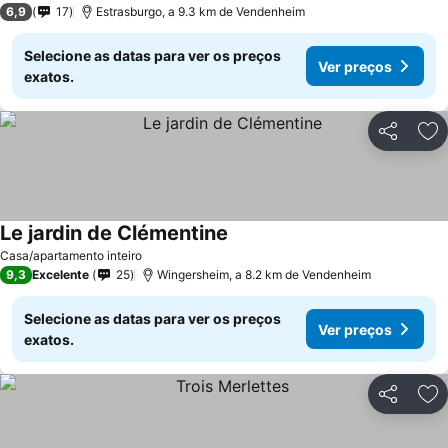
6,9
17
Estrasburgo, a 9.3 km de Vendenheim
Selecione as datas para ver os preços
Ver preços
exatos.
Partilhar
Ad
Le jardin de Clémentine
Casa/apartamento inteiro
9,3
Excelente
25
Wingersheim, a 8.2 km de Vendenheim
Selecione as datas para ver os preços
Ver preços
exatos.
Partilhar
Ad