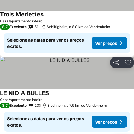
Trois Merlettes
Casa/apartamento inteiro
8,7
Excelente
51
Schiltigheim, a 8.0 km de Vendenheim
Selecione as datas para ver os preços
Ver preços
exatos.
Partilhar
Ad
LE NID A BULLES
Casa/apartamento inteiro
8,7
Excelente
20
Bischheim, a 7.9 km de Vendenheim
Selecione as datas para ver os preços
Ver preços
exatos.