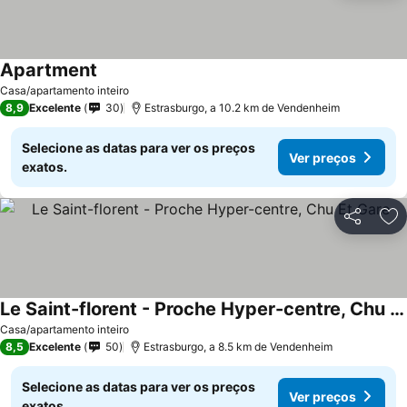
Apartment
Casa/apartamento inteiro
8,9
Excelente
30
Estrasburgo, a 10.2 km de Vendenheim
Selecione as datas para ver os preços
Ver preços
exatos.
Partilhar
Ad
Le Saint-florent - Proche Hyper-centre, Chu Et Gare
Casa/apartamento inteiro
8,5
Excelente
50
Estrasburgo, a 8.5 km de Vendenheim
Selecione as datas para ver os preços
Ver preços
exatos.