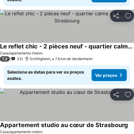
Partilhar
Ad
Le reflet chic - 2 pièces neuf - quartier calme à 5 min de Strasbourg
Casa/apartamento inteiro
7,2
33
Schiltigheim, a 7.9 km de Vendenheim
Selecione as datas para ver os preços
Ver preços
exatos.
Partilhar
Ad
Appartement studio au cœur de Strasbourg
Casa/apartamento inteiro