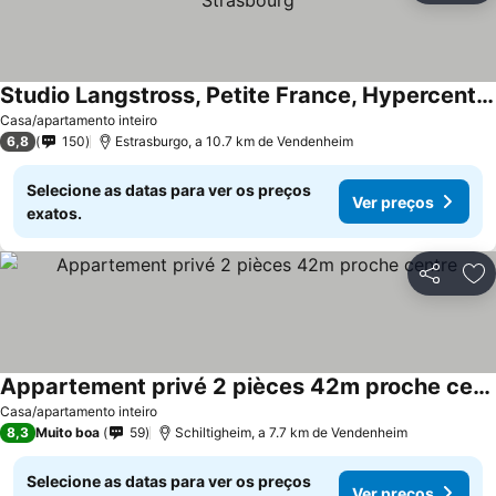
Studio Langstross, Petite France, Hypercentre, Strasbourg
Casa/apartamento inteiro
6,8
150
Estrasburgo, a 10.7 km de Vendenheim
Selecione as datas para ver os preços
Ver preços
exatos.
Partilhar
Ad
Appartement privé 2 pièces 42m proche centre
Casa/apartamento inteiro
8,3
Muito boa
59
Schiltigheim, a 7.7 km de Vendenheim
Selecione as datas para ver os preços
Ver preços