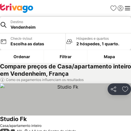
Favoritos
Iniciar
Me
Destino
Vendenheim
Check-in/out
Hóspedes e quartos
Escolha as datas
2 hóspedes, 1 quarto.
Ordenar
Filtrar
Mapa
Compare preços de Casa/apartamento inteiro
em Vendenheim, França
Como os pagamentos influenciam os resultados
Partilhar
Ad
Studio Fk
Casa/apartamento inteiro