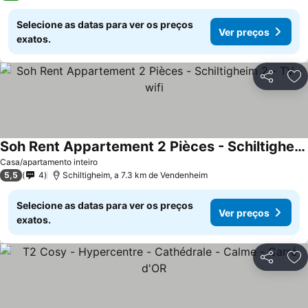
Selecione as datas para ver os preços
Ver preços
exatos.
Partilhar
Ad
Soh Rent Appartement 2 Pièces - Schiltigheim 2 - TV - wifi
Casa/apartamento inteiro
5,5
4
Schiltigheim, a 7.3 km de Vendenheim
Selecione as datas para ver os preços
Ver preços
exatos.
Partilhar
Ad