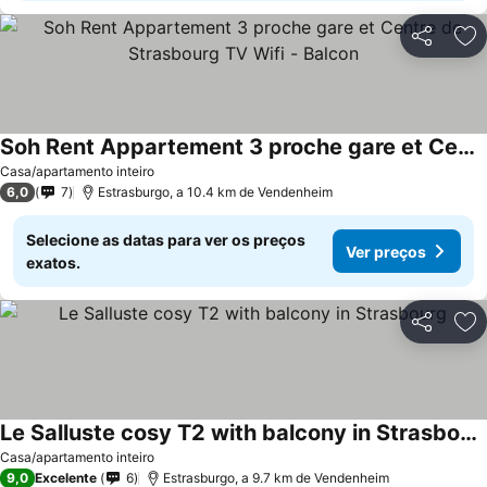
Partilhar
Ad
Soh Rent Appartement 3 proche gare et Centre de Strasbourg TV Wifi - Balcon
Casa/apartamento inteiro
6,0
7
Estrasburgo, a 10.4 km de Vendenheim
Selecione as datas para ver os preços
Ver preços
exatos.
Partilhar
Ad
Le Salluste cosy T2 with balcony in Strasbourg
Casa/apartamento inteiro
9,0
Excelente
6
Estrasburgo, a 9.7 km de Vendenheim