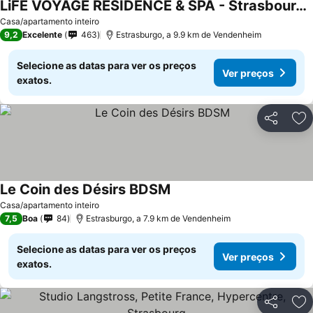
LiFE VOYAGE RESIDENCE & SPA - Strasbourg's City Center Luxury Experience
Casa/apartamento inteiro
9,2
Excelente
463
Estrasburgo, a 9.9 km de Vendenheim
Selecione as datas para ver os preços
Ver preços
exatos.
Partilhar
Ad
Le Coin des Désirs BDSM
Casa/apartamento inteiro
7,5
Boa
84
Estrasburgo, a 7.9 km de Vendenheim
Selecione as datas para ver os preços
Ver preços
exatos.
Partilhar
Ad