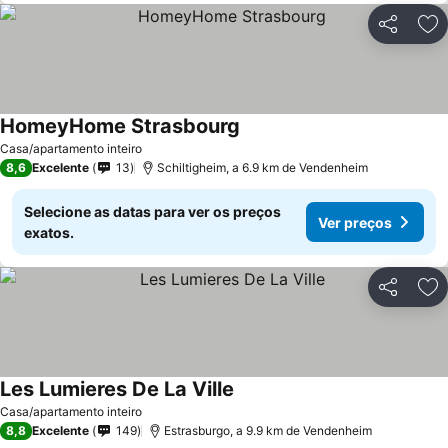
Partilhar
Ad
HomeyHome Strasbourg
Casa/apartamento inteiro
8,6
Excelente
13
Schiltigheim, a 6.9 km de Vendenheim
Selecione as datas para ver os preços
Ver preços
exatos.
Partilhar
Ad
Les Lumieres De La Ville
Casa/apartamento inteiro
8,8
Excelente
149
Estrasburgo, a 9.9 km de Vendenheim