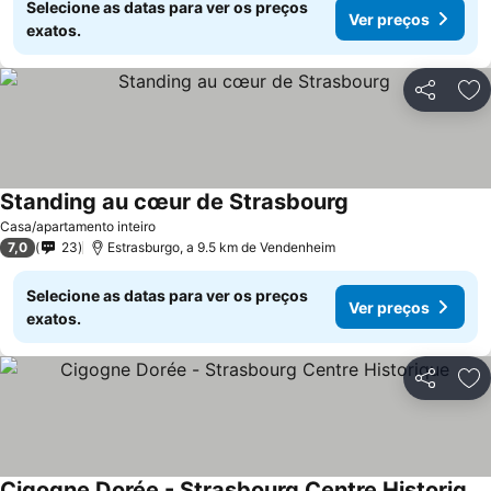
Selecione as datas para ver os preços
Ver preços
exatos.
Partilhar
Ad
Standing au cœur de Strasbourg
Casa/apartamento inteiro
7,0
23
Estrasburgo, a 9.5 km de Vendenheim
Selecione as datas para ver os preços
Ver preços
exatos.
Partilhar
Ad
Cigogne Dorée - Strasbourg Centre Historique