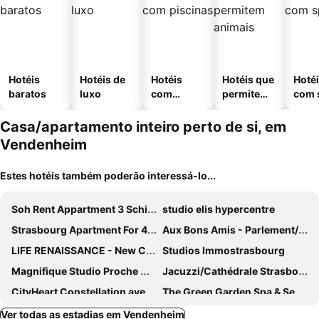
Hotéis
Hotéis de
Hotéis
Hotéis que
Hoté
baratos
luxo
com
permitem
com 
piscinas
animais
Casa/apartamento inteiro perto de si, em
Vendenheim
Estes hotéis também poderão interessá-lo...
Soh Rent Appartment 3 Schiltigheim TV Wifi
studio elis hypercentre
Strasbourg Apartment For 4, Free Parking
Aux Bons Amis - Parlement/Orangerie
LIFE RENAISSANCE - New Concept - Place Kléber
Studios Immostrasbourg
Magnifique Studio Proche Cathedrale
Jacuzzi/Cathédrale Strasbourg
CityHeart Constellation avec parking
The Green Garden Spa & Serenity
Apart. 2 Rooms Les Courlis Near Strasbourg
Logis Le 18 Rose
Ver todas as estadias em Vendenheim