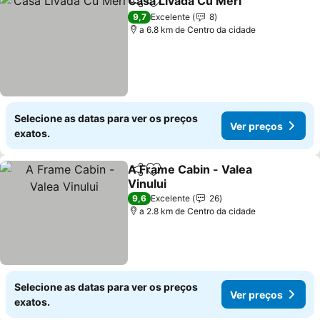
Casa Livada Cu Meri
Partilhar
Adicionar aos favoritos
Ver p
9,7
Excelente
8
a 6.8 km de Centro da cidade
Selecione as datas para ver os preços
Ver preços
exatos.
A Frame Cabin - Valea
Partilhar
Adicionar aos favoritos
Vinului
Ver preços
9,6
Excelente
26
a 2.8 km de Centro da cidade
Selecione as datas para ver os preços
Ver preços
exatos.