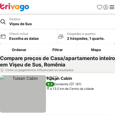
Favoritos
Iniciar
Me
Destino
Vişeu de Sus
Check-in/out
Hóspedes e quartos
Escolha as datas
2 hóspedes, 1 quarto.
Ordenar
Filtrar
Mapa
Compare preços de Casa/apartamento inteiro
em Vişeu de Sus, Romênia
Como os pagamentos influenciam os resultados
Tulean Cabin
Partilhar
Adicionar aos favoritos
Ver preços
9,3
Excelente
187
a 13.0 km de Centro da cidade