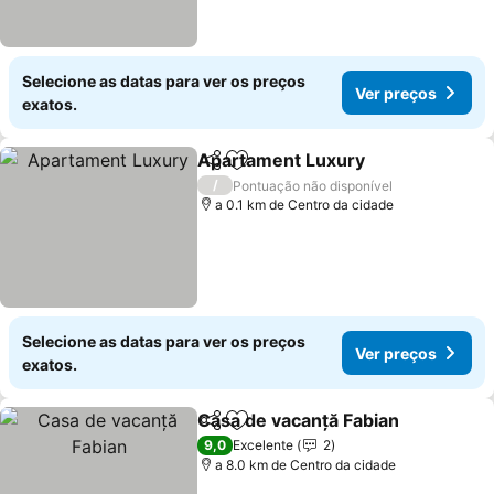
Selecione as datas para ver os preços
Ver preços
exatos.
Apartament Luxury
Partilhar
Adicionar aos favoritos
Ver pr
/
Pontuação não disponível
a 0.1 km de Centro da cidade
Selecione as datas para ver os preços
Ver preços
exatos.
Casa de vacanță Fabian
Partilhar
Adicionar aos favoritos
Ve
9,0
Excelente
2
a 8.0 km de Centro da cidade