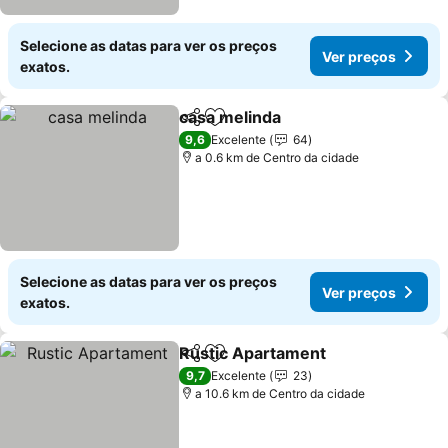
Selecione as datas para ver os preços
Ver preços
exatos.
casa melinda
Partilhar
Adicionar aos favoritos
Ver preços
9,6
Excelente
64
a 0.6 km de Centro da cidade
Selecione as datas para ver os preços
Ver preços
exatos.
Rustic Apartament
Partilhar
Adicionar aos favoritos
Ver pre
9,7
Excelente
23
a 10.6 km de Centro da cidade