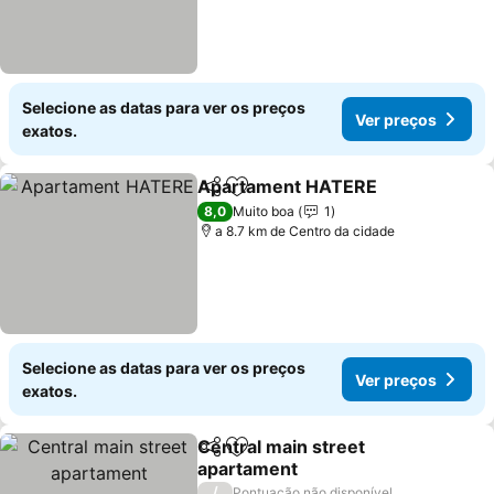
Selecione as datas para ver os preços
Ver preços
exatos.
Apartament HATERE
Partilhar
Adicionar aos favoritos
Ver p
8,0
Muito boa
1
a 8.7 km de Centro da cidade
Selecione as datas para ver os preços
Ver preços
exatos.
Central main street
Partilhar
Adicionar aos favoritos
apartament
Ver preços
/
Pontuação não disponível