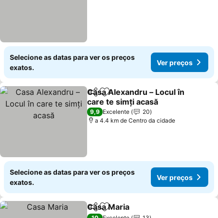
Selecione as datas para ver os preços
Ver preços
exatos.
Casa Alexandru – Locul în
Partilhar
Adicionar aos favoritos
care te simți acasă
Ver preços
9,9
Excelente
20
a 4.4 km de Centro da cidade
Selecione as datas para ver os preços
Ver preços
exatos.
Casa Maria
Partilhar
Adicionar aos favoritos
Ver preços
10
Excelente
13