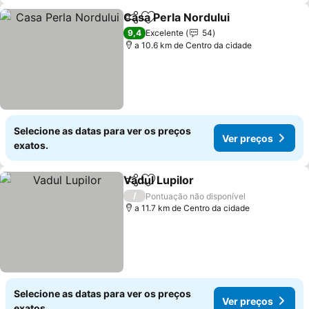
Casa Perla Nordului
Partilhar
Adicionar aos favoritos
Ver pr
9,4
Excelente
54
a 10.6 km de Centro da cidade
Selecione as datas para ver os preços
Ver preços
exatos.
Vadul Lupilor
Partilhar
Adicionar aos favoritos
Ver preços
/
Pontuação não disponível
a 11.7 km de Centro da cidade
Selecione as datas para ver os preços
Ver preços
exatos.