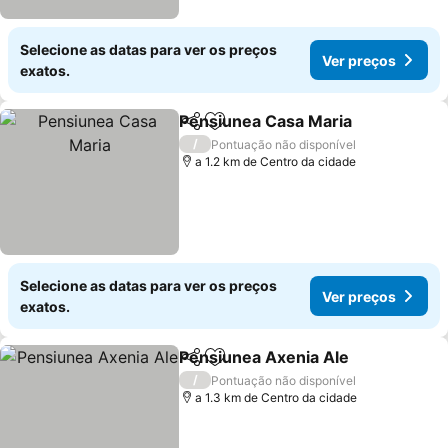
Selecione as datas para ver os preços
Ver preços
exatos.
Pensiunea Casa Maria
Partilhar
Adicionar aos favoritos
Ver 
/
Pontuação não disponível
a 1.2 km de Centro da cidade
Selecione as datas para ver os preços
Ver preços
exatos.
Pensiunea Axenia Ale
Partilhar
Adicionar aos favoritos
Ver 
/
Pontuação não disponível
a 1.3 km de Centro da cidade