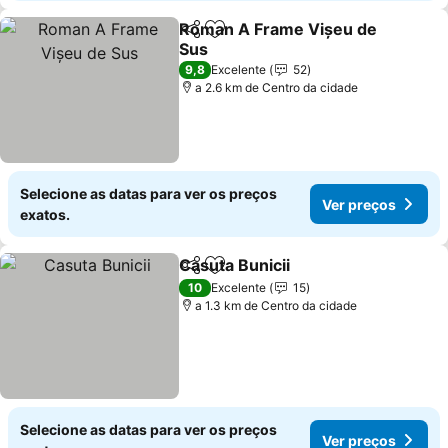
Roman A Frame Vișeu de
Partilhar
Adicionar aos favoritos
Sus
Ver preços
9,8
Excelente
52
a 2.6 km de Centro da cidade
Selecione as datas para ver os preços
Ver preços
exatos.
Casuta Bunicii
Partilhar
Adicionar aos favoritos
Ver preços
10
Excelente
15
a 1.3 km de Centro da cidade
Selecione as datas para ver os preços
Ver preços