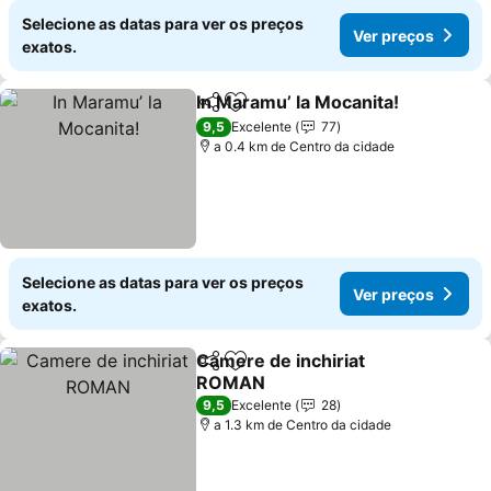
Selecione as datas para ver os preços
Ver preços
exatos.
In Maramu’ la Mocanita!
Partilhar
Adicionar aos favoritos
Ve
9,5
Excelente
77
a 0.4 km de Centro da cidade
Selecione as datas para ver os preços
Ver preços
exatos.
Camere de inchiriat
Partilhar
Adicionar aos favoritos
ROMAN
Ver preços
9,5
Excelente
28
a 1.3 km de Centro da cidade