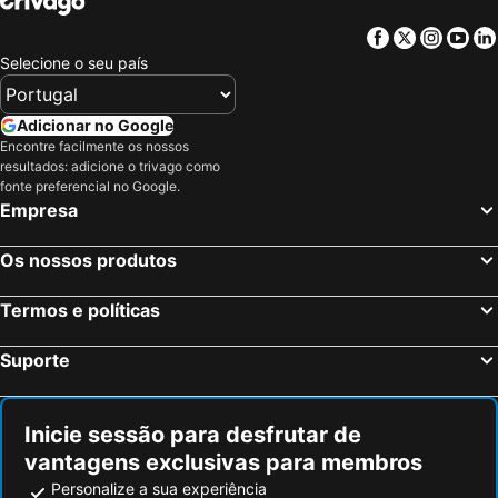
Facebook
Twitter
Insta
Yo
Selecione o seu país
Adicionar no Google
Encontre facilmente os nossos
resultados: adicione o trivago como
fonte preferencial no Google.
Empresa
Os nossos produtos
Termos e políticas
Suporte
Inicie sessão para desfrutar de
vantagens exclusivas para membros
Personalize a sua experiência