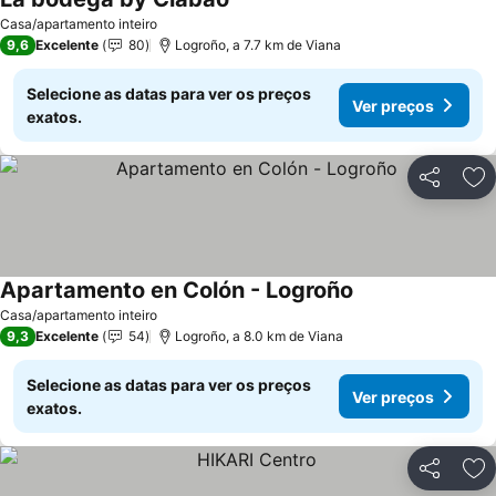
Casa/apartamento inteiro
9,6
Excelente
80
Logroño, a 7.7 km de Viana
Selecione as datas para ver os preços
Ver preços
exatos.
Partilhar
Ad
Apartamento en Colón - Logroño
Casa/apartamento inteiro
9,3
Excelente
54
Logroño, a 8.0 km de Viana
Selecione as datas para ver os preços
Ver preços
exatos.
Partilhar
Ad