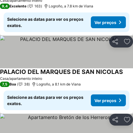
Casa/apartamento inteiro
9,4
Excelente
163
Logroño, a 7.8 km de Viana
Selecione as datas para ver os preços
Ver preços
exatos.
Partilhar
Ad
PALACIO DEL MARQUES DE SAN NICOLAS
Casa/apartamento inteiro
7,5
Boa
38
Logroño, a 8.1 km de Viana
Selecione as datas para ver os preços
Ver preços
exatos.
Partilhar
Ad