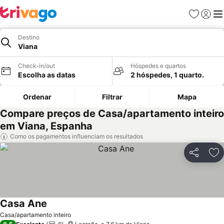
Favoritos
Iniciar
Me
Destino
Viana
Check-in/out
Hóspedes e quartos
Escolha as datas
2 hóspedes, 1 quarto.
Ordenar
Filtrar
Mapa
Compare preços de Casa/apartamento inteiro
em Viana, Espanha
Como os pagamentos influenciam os resultados
Partilhar
Ad
Casa Ane
Casa/apartamento inteiro