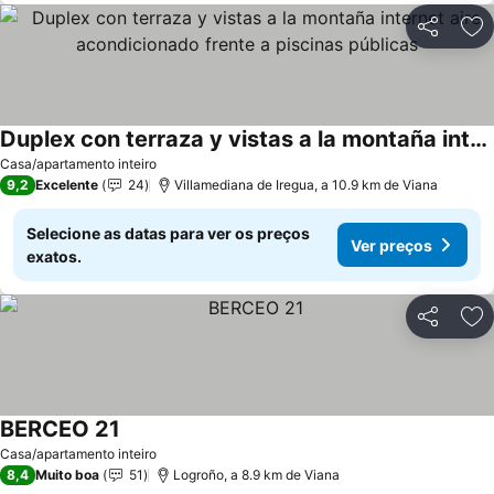
Partilhar
Ad
Duplex con terraza y vistas a la montaña internet aire acondicionado frente a piscinas públicas
Casa/apartamento inteiro
9,2
Excelente
24
Villamediana de Iregua, a 10.9 km de Viana
Selecione as datas para ver os preços
Ver preços
exatos.
Partilhar
Ad
BERCEO 21
Casa/apartamento inteiro
8,4
Muito boa
51
Logroño, a 8.9 km de Viana