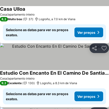
Casa Ulloa
Casa/apartamento inteiro
8,2
Muito boa
37
Logroño, a 7.0 km de Viana
Selecione as datas para ver os preços
Ver preços
exatos.
Partilhar
Ad
Estudio Con Encanto En El Camino De Santiago
Casa/apartamento inteiro
9,2
Excelente
130
Logroño, a 8.3 km de Viana
Selecione as datas para ver os preços
Ver preços
exatos.