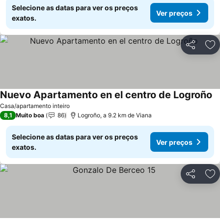
Selecione as datas para ver os preços
Ver preços
exatos.
Partilhar
Ad
Nuevo Apartamento en el centro de Logroño
Casa/apartamento inteiro
8,1
Muito boa
86
Logroño, a 9.2 km de Viana
Selecione as datas para ver os preços
Ver preços
exatos.
Partilhar
Ad