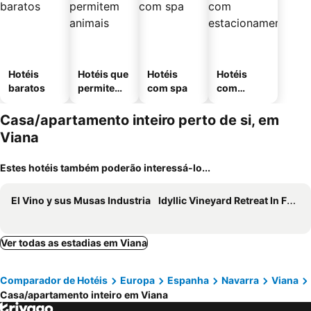
Hotéis
Hotéis que
Hotéis
Hotéis
baratos
permitem
com spa
com
animais
estaciona
mento
Casa/apartamento inteiro perto de si, em
Viana
Estes hotéis também poderão interessá-lo...
El Vino y sus Musas Industria
Idyllic Vineyard Retreat In Fuenmayor
Ver todas as estadias em Viana
Comparador de Hotéis
Europa
Espanha
Navarra
Viana
Casa/apartamento inteiro em Viana