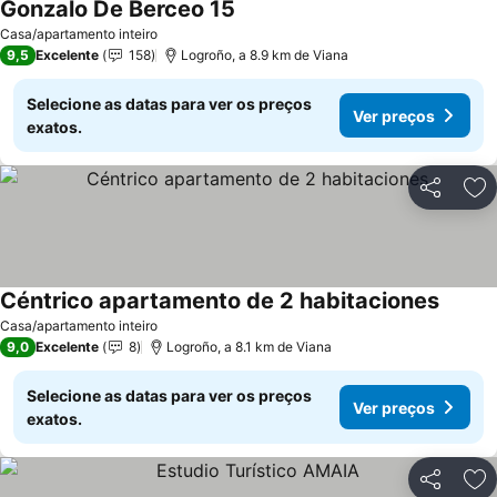
Gonzalo De Berceo 15
Casa/apartamento inteiro
9,5
Excelente
158
Logroño, a 8.9 km de Viana
Selecione as datas para ver os preços
Ver preços
exatos.
Partilhar
Ad
Céntrico apartamento de 2 habitaciones
Casa/apartamento inteiro
9,0
Excelente
8
Logroño, a 8.1 km de Viana
Selecione as datas para ver os preços
Ver preços
exatos.
Partilhar
Ad