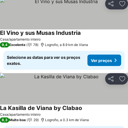
Partilhar
Ad
El Vino y sus Musas Industria
Casa/apartamento inteiro
9,4
Excelente
78
Logroño, a 8.9 km de Viana
Selecione as datas para ver os preços
Ver preços
exatos.
Partilhar
Ad
La Kasilla de Viana by Clabao
Casa/apartamento inteiro
8,3
Muito boa
29
Logroño, a 0.3 km de Viana