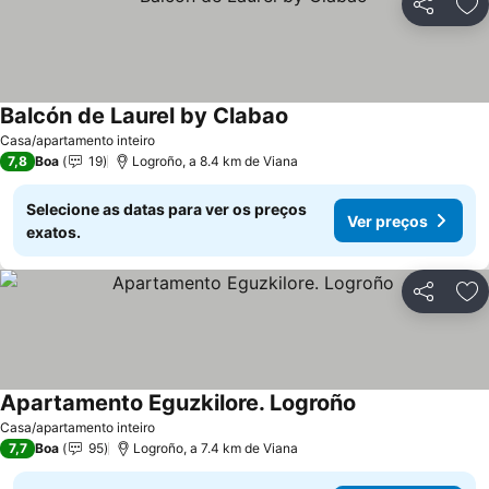
Partilhar
Ad
Balcón de Laurel by Clabao
Casa/apartamento inteiro
7,8
Boa
19
Logroño, a 8.4 km de Viana
Selecione as datas para ver os preços
Ver preços
exatos.
Partilhar
Ad
Apartamento Eguzkilore. Logroño
Casa/apartamento inteiro
7,7
Boa
95
Logroño, a 7.4 km de Viana