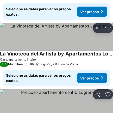
Selecione as datas para ver os preços
Ver preços
exatos.
Partilhar
Ad
La Vinoteca del Artista by Apartamentos Logrono
Casa/apartamento inteiro
8,3
Muito boa
16
Logroño, a 8.4 km de Viana
Selecione as datas para ver os preços
Ver preços
exatos.
Partilhar
Ad