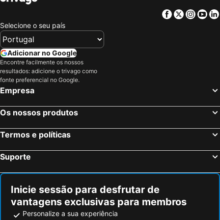
Facebook
Twitter
Insta
Yo
Selecione o seu país
Adicionar no Google
Encontre facilmente os nossos
resultados: adicione o trivago como
fonte preferencial no Google.
Empresa
Os nossos produtos
Termos e políticas
Suporte
Inicie sessão para desfrutar de
vantagens exclusivas para membros
Personalize a sua experiência