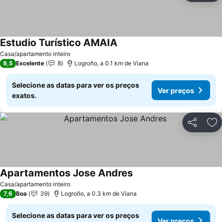
Estudio Turístico AMAIA
Casa/apartamento inteiro
9,5
Excelente
8
Logroño, a 0.1 km de Viana
Selecione as datas para ver os preços
Ver preços
exatos.
Partilhar
Ad
Apartamentos Jose Andres
Casa/apartamento inteiro
7,6
Boa
39
Logroño, a 0.3 km de Viana
Selecione as datas para ver os preços
Ver preços