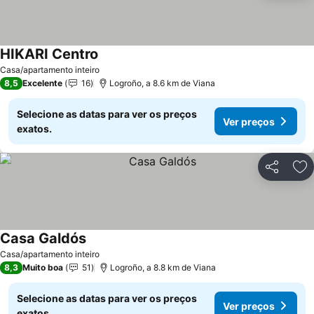
HIKARI Centro
Casa/apartamento inteiro
8,5
Excelente
16
Logroño, a 8.6 km de Viana
Selecione as datas para ver os preços
Ver preços
exatos.
Partilhar
Ad
Casa Galdós
Casa/apartamento inteiro
8,3
Muito boa
51
Logroño, a 8.8 km de Viana
Selecione as datas para ver os preços
Ver preços
exatos.