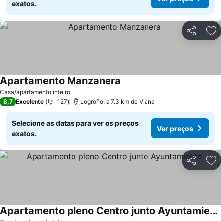
exatos.
Partilhar
Ad
Apartamento Manzanera
Casa/apartamento inteiro
8,7
Excelente
127
Logroño, a 7.3 km de Viana
Selecione as datas para ver os preços
Ver preços
exatos.
Partilhar
Ad
Apartamento pleno Centro junto Ayuntamiento