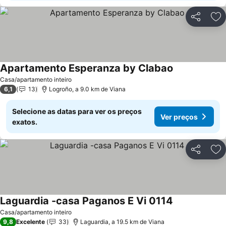
Partilhar
Ad
Apartamento Esperanza by Clabao
Casa/apartamento inteiro
6,1
13
Logroño, a 9.0 km de Viana
Selecione as datas para ver os preços
Ver preços
exatos.
Partilhar
Ad
Laguardia -casa Paganos E Vi 0114
Casa/apartamento inteiro
9,8
Excelente
33
Laguardia, a 19.5 km de Viana