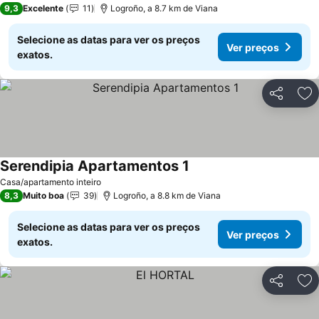
9,3
Excelente
11
Logroño, a 8.7 km de Viana
Selecione as datas para ver os preços
Ver preços
exatos.
Partilhar
Ad
Serendipia Apartamentos 1
Casa/apartamento inteiro
8,3
Muito boa
39
Logroño, a 8.8 km de Viana
Selecione as datas para ver os preços
Ver preços
exatos.
Partilhar
Ad