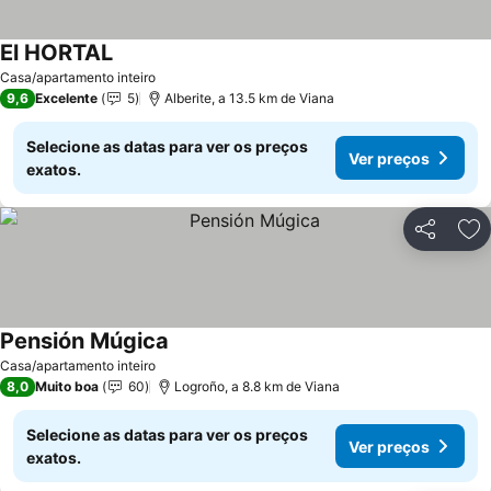
El HORTAL
Casa/apartamento inteiro
9,6
Excelente
5
Alberite, a 13.5 km de Viana
Selecione as datas para ver os preços
Ver preços
exatos.
Partilhar
Ad
Pensión Múgica
Casa/apartamento inteiro
8,0
Muito boa
60
Logroño, a 8.8 km de Viana
Selecione as datas para ver os preços
Ver preços
exatos.