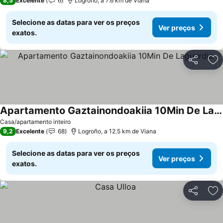
8,5
Excelente
6
Logroño, a 7.6 km de Viana
Selecione as datas para ver os preços
Ver preços
exatos.
Partilhar
Ad
Apartamento Gaztainondoakiia 10Min De Laguardia
Casa/apartamento inteiro
9,2
Excelente
68
Logroño, a 12.5 km de Viana
Selecione as datas para ver os preços
Ver preços
exatos.
Partilhar
Ad