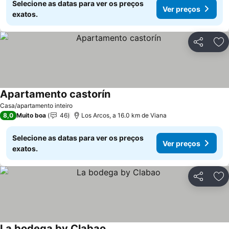
Selecione as datas para ver os preços
Ver preços
exatos.
Partilhar
Ad
Apartamento castorín
Casa/apartamento inteiro
8,0
Muito boa
46
Los Arcos, a 16.0 km de Viana
Selecione as datas para ver os preços
Ver preços
exatos.
Partilhar
Ad
La bodega by Clabao