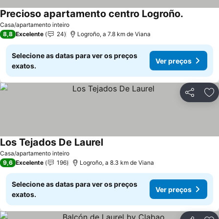
Precioso apartamento centro Logroño.
Casa/apartamento inteiro
8,8
Excelente
24
Logroño, a 7.8 km de Viana
Selecione as datas para ver os preços
Ver preços
exatos.
Partilhar
Ad
Los Tejados De Laurel
Casa/apartamento inteiro
9,6
Excelente
196
Logroño, a 8.3 km de Viana
Selecione as datas para ver os preços
Ver preços
exatos.