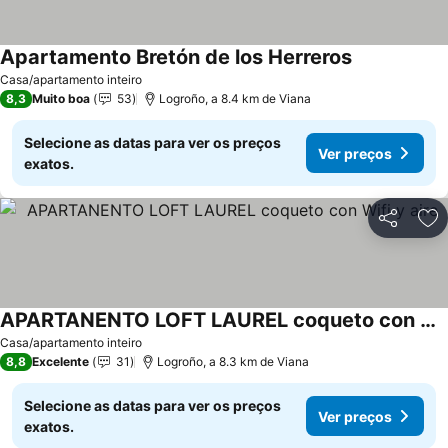
Apartamento Bretón de los Herreros
Casa/apartamento inteiro
8,3
Muito boa
53
Logroño, a 8.4 km de Viana
Selecione as datas para ver os preços
Ver preços
exatos.
Partilhar
Ad
APARTANENTO LOFT LAUREL coqueto con Wifi y aire
Casa/apartamento inteiro
8,8
Excelente
31
Logroño, a 8.3 km de Viana
Selecione as datas para ver os preços
Ver preços
exatos.