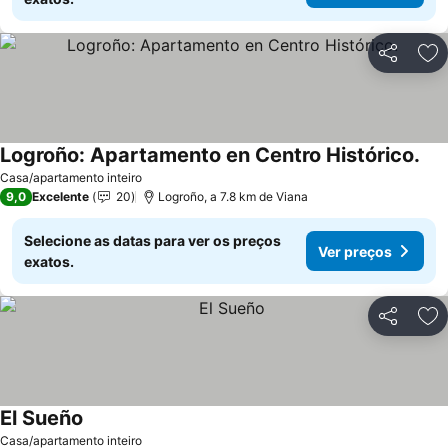
Partilhar
Ad
Logroño: Apartamento en Centro Histórico.
Casa/apartamento inteiro
9,0
Excelente
20
Logroño, a 7.8 km de Viana
Selecione as datas para ver os preços
Ver preços
exatos.
Partilhar
Ad
El Sueño
Casa/apartamento inteiro