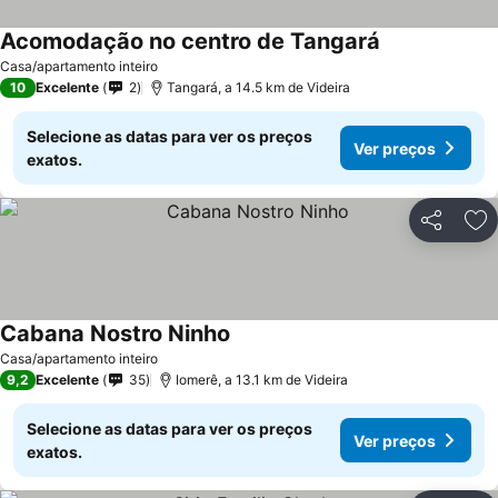
Acomodação no centro de Tangará
Ver preços
Casa/apartamento inteiro
10
Excelente
2
Tangará, a 14.5 km de Videira
Selecione as datas para ver os preços
Ver preços
exatos.
Partilhar
Ad
Cabana Nostro Ninho
Ver preços
Casa/apartamento inteiro
9,2
Excelente
35
Iomerê, a 13.1 km de Videira
Selecione as datas para ver os preços
Ver preços
exatos.