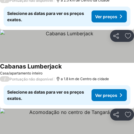
/
a 2.5 km de Centro da cidade
Pontuação não disponível
Selecione as datas para ver os preços
Ver preços
exatos.
Partilhar
Ad
Cabanas Lumberjack
Ver preços
Casa/apartamento inteiro
/
a 1.8 km de Centro da cidade
Pontuação não disponível
Selecione as datas para ver os preços
Ver preços
exatos.
Partilhar
Ad