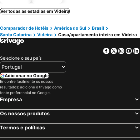
estaciona
mento
Ver todas as estadias em Videira
Comparador de Hotéis
América do Sul
Brasil
Santa Catarina
Videira
Casa/apartamento inteiro em Videira
Facebook
Twitter
Insta
Yo
Selecione o seu país
Adicionar no Google
Encontre facilmente os nossos
resultados: adicione o trivago como
fonte preferencial no Google.
Empresa
Os nossos produtos
Termos e políticas