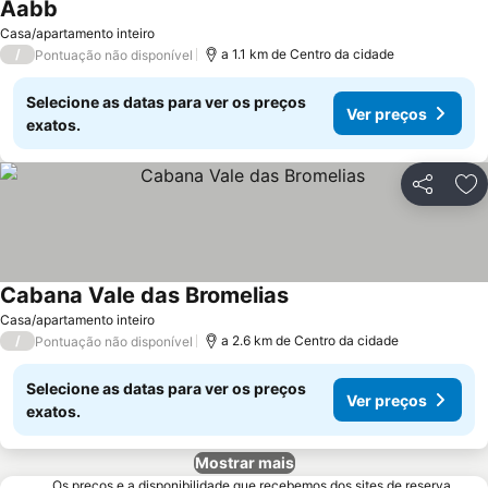
Aabb
Ver preços
Casa/apartamento inteiro
/
a 1.1 km de Centro da cidade
Pontuação não disponível
Selecione as datas para ver os preços
Ver preços
exatos.
Partilhar
Ad
Cabana Vale das Bromelias
Ver preços
Casa/apartamento inteiro
/
a 2.6 km de Centro da cidade
Pontuação não disponível
Selecione as datas para ver os preços
Ver preços
exatos.
Mostrar mais
Os preços e a disponibilidade que recebemos dos sites de reserva