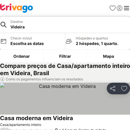
Favoritos
Iniciar
Me
Destino
Videira
Check-in/out
Hóspedes e quartos
Escolha as datas
2 hóspedes, 1 quarto.
Ordenar
Filtrar
Mapa
Compare preços de Casa/apartamento inteiro
em Videira, Brasil
Como os pagamentos influenciam os resultados
Partilhar
Ad
Casa moderna em Videira
Ver preços
Casa/apartamento inteiro