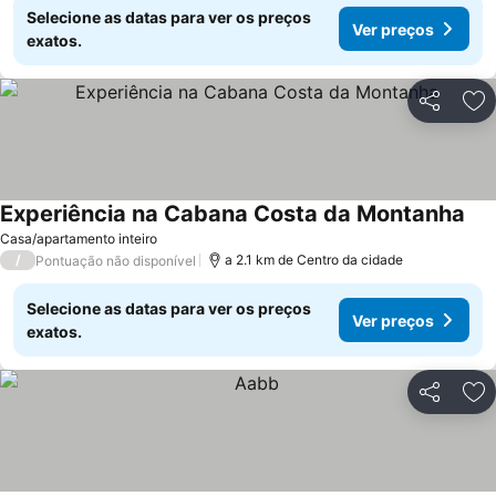
Selecione as datas para ver os preços
Ver preços
exatos.
Partilhar
Ad
Experiência na Cabana Costa da Montanha
Ver
Casa/apartamento inteiro
/
a 2.1 km de Centro da cidade
Pontuação não disponível
Selecione as datas para ver os preços
Ver preços
exatos.
Partilhar
Ad