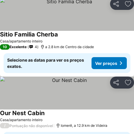
Partilhar
Ad
Sitio Familia Cherba
Ver preços
Casa/apartamento inteiro
10
Excelente
4
a 2.8 km de Centro da cidade
Selecione as datas para ver os preços
Ver preços
exatos.
Partilhar
Ad
Our Nest Cabin
Ver preços
Casa/apartamento inteiro
/
Iomerê, a 12.9 km de Videira
Pontuação não disponível