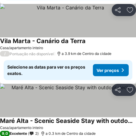
Partilhar
Ad
Vila Marta - Canário da Terra
Casa/apartamento inteiro
/
a 3.9 km de Centro da cidade
Pontuação não disponível
Selecione as datas para ver os preços
Ver preços
exatos.
Partilhar
Ad
Maré Alta - Scenic Seaside Stay with outdoor deck
Casa/apartamento inteiro
9,0
Excelente
2
a 0.3 km de Centro da cidade