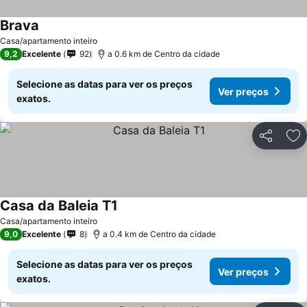
Brava
Casa/apartamento inteiro
9,2
Excelente
92
a 0.6 km de Centro da cidade
Selecione as datas para ver os preços
Ver preços
exatos.
Partilhar
Ad
Casa da Baleia T1
Casa/apartamento inteiro
9,0
Excelente
8
a 0.4 km de Centro da cidade
Selecione as datas para ver os preços
Ver preços
exatos.