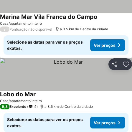
Marina Mar Vila Franca do Campo
Casa/apartamento inteiro
/
a 0.5 km de Centro da cidade
Pontuação não disponível
Selecione as datas para ver os preços
Ver preços
exatos.
Partilhar
Ad
Lobo do Mar
Casa/apartamento inteiro
9,8
Excelente
4
a 3.5 km de Centro da cidade
Selecione as datas para ver os preços
Ver preços
exatos.