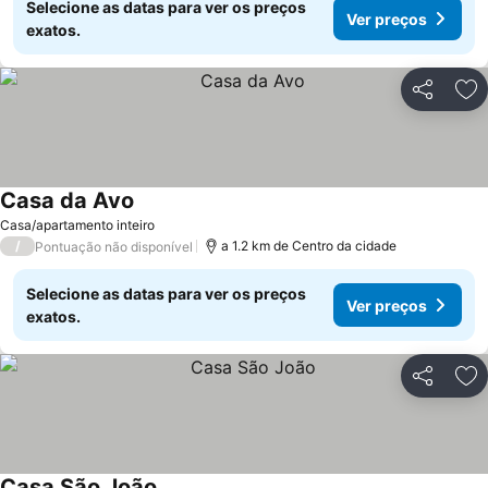
Selecione as datas para ver os preços
Ver preços
exatos.
Partilhar
Ad
Casa da Avo
Casa/apartamento inteiro
/
a 1.2 km de Centro da cidade
Pontuação não disponível
Selecione as datas para ver os preços
Ver preços
exatos.
Partilhar
Ad
Casa São João