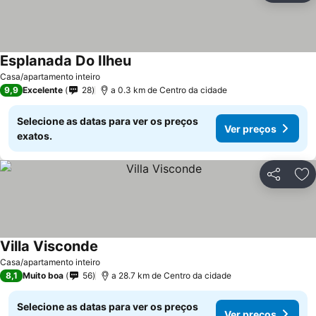
Esplanada Do Ilheu
Casa/apartamento inteiro
9,9
Excelente
28
a 0.3 km de Centro da cidade
Selecione as datas para ver os preços
Ver preços
exatos.
Partilhar
Ad
Villa Visconde
Casa/apartamento inteiro
8,1
Muito boa
56
a 28.7 km de Centro da cidade
Selecione as datas para ver os preços
Ver preços