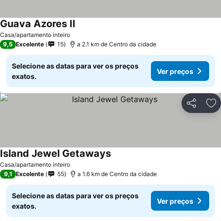
Guava Azores II
Casa/apartamento inteiro
9,5
Excelente
15
a 2.1 km de Centro da cidade
Selecione as datas para ver os preços
Ver preços
exatos.
Partilhar
Ad
Island Jewel Getaways
Casa/apartamento inteiro
9,1
Excelente
55
a 1.6 km de Centro da cidade
Selecione as datas para ver os preços
Ver preços
exatos.