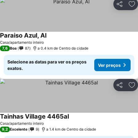
Partilhar
Ad
Paraiso Azul, Al
Casa/apartamento inteiro
7,6
Boa
87
a 0.4 km de Centro da cidade
Selecione as datas para ver os preços
Ver preços
exatos.
Partilhar
Ad
Tainhas Village 4465al
Casa/apartamento inteiro
9,2
Excelente
9
a 1.4 km de Centro da cidade