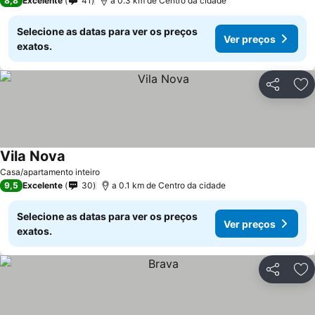
8,8
Excelente
41
a 0.3 km de Centro da cidade
Selecione as datas para ver os preços
Ver preços
exatos.
Partilhar
Ad
Vila Nova
Casa/apartamento inteiro
9,5
Excelente
30
a 0.1 km de Centro da cidade
Selecione as datas para ver os preços
Ver preços
exatos.
Partilhar
Ad