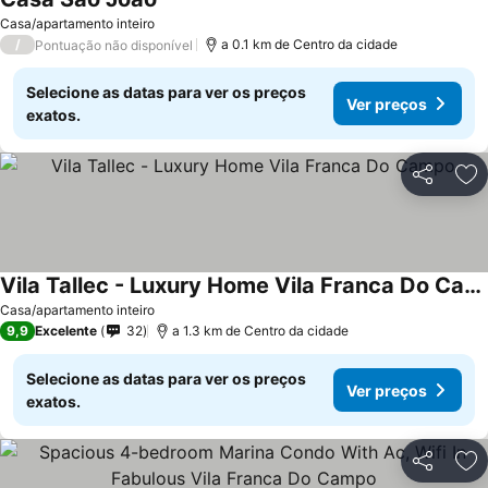
Casa/apartamento inteiro
/
a 0.1 km de Centro da cidade
Pontuação não disponível
Selecione as datas para ver os preços
Ver preços
exatos.
Partilhar
Ad
Vila Tallec - Luxury Home Vila Franca Do Campo
Casa/apartamento inteiro
9,9
Excelente
32
a 1.3 km de Centro da cidade
Selecione as datas para ver os preços
Ver preços
exatos.
Partilhar
Ad