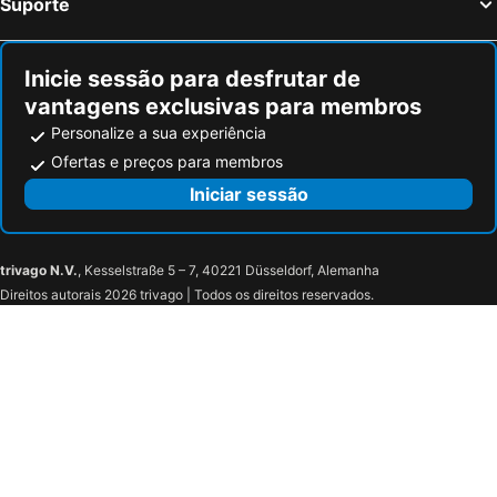
Suporte
Home Azores - Lagoa'S Place
Cozy Island Apartment II RAAL 2162
Casa Nas Caldeiras
Casa Sentir A Maia
Inicie sessão para desfrutar de
Quinta Morazes Casas de Campo
Oceanfront Casa do Mirante
vantagens exclusivas para membros
Casa Da Catarina- A 5 Minutos, A Pé, De Praias De Areia
Casa Do Loreto
Personalize a sua experiência
Vila Centro
Casa Das Taipas
Ofertas e preços para membros
Alojamento dos Oleiros
Casa Da Corisca
Iniciar sessão
Casa Azul - Blue House
Casa Do Penedo
Casa da Baleia T1
Marina Mar II Premium
trivago N.V.
, Kesselstraße 5 – 7, 40221 Düsseldorf, Alemanha
Black'nYellow Place
Marina Mar Vila Franca do Campo
Direitos autorais 2026 trivago | Todos os direitos reservados.
Vila Relvão
Quinta D. Maria & Ines
5 bedrooms villa with sea view private pool and jacuzzi at Vila Franca Do Campo
Apartamento Lombinha
AL 30 Reis
Ribeira Da Praia House
Casa Primavera
City Center T5 Ponta Delgada
Sunset House Azores
Mercado Apartments
WelcomeBuddy - SeaLux Apartment
Deluxe Home Praia Do Populo