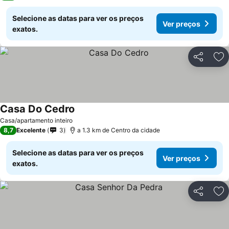
Selecione as datas para ver os preços
Ver preços
exatos.
Partilhar
Ad
Casa Do Cedro
Casa/apartamento inteiro
8,7
Excelente
3
a 1.3 km de Centro da cidade
Selecione as datas para ver os preços
Ver preços
exatos.
Partilhar
Ad