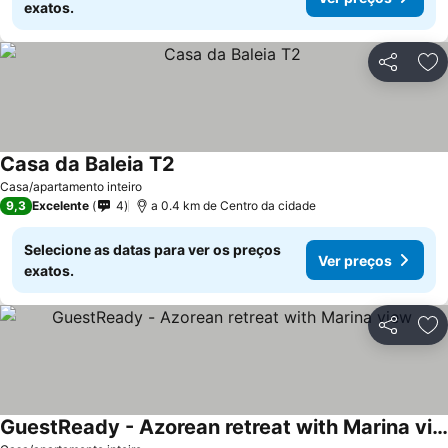
exatos.
Partilhar
Ad
Casa da Baleia T2
Casa/apartamento inteiro
9,3
Excelente
4
a 0.4 km de Centro da cidade
Selecione as datas para ver os preços
Ver preços
exatos.
Partilhar
Ad
GuestReady - Azorean retreat with Marina view