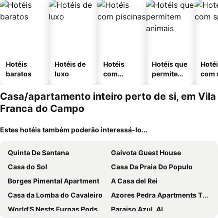
Hotéis
Hotéis de
Hotéis
Hotéis que
Hoté
baratos
luxo
com
permitem
com 
piscinas
animais
Casa/apartamento inteiro perto de si, em Vila
Franca do Campo
Estes hotéis também poderão interessá-lo...
Quinta De Santana
Gaivota Guest House
Casa do Sol
Casa Da Praia Do Populo
Borges Pimental Apartment
A Casa del Rei
Casa da Lomba do Cavaleiro
Azores Pedra Apartments T0 e T1
World'S Nests Furnas Pods Village
Paraiso Azul, Al