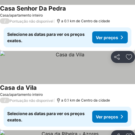
Casa Senhor Da Pedra
Casa/apartamento inteiro
/
a 0.1 km de Centro da cidade
Pontuação não disponível
Selecione as datas para ver os preços
Ver preços
exatos.
Partilhar
Ad
Casa da Vila
Casa/apartamento inteiro
/
a 0.1 km de Centro da cidade
Pontuação não disponível
Selecione as datas para ver os preços
Ver preços
exatos.