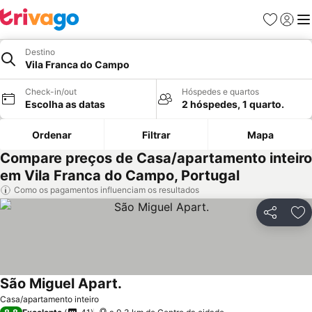
Favoritos
Iniciar
Me
Destino
Vila Franca do Campo
Check-in/out
Hóspedes e quartos
Escolha as datas
2 hóspedes, 1 quarto.
Ordenar
Filtrar
Mapa
Compare preços de Casa/apartamento inteiro
em Vila Franca do Campo, Portugal
Como os pagamentos influenciam os resultados
Partilhar
Ad
São Miguel Apart.
Casa/apartamento inteiro