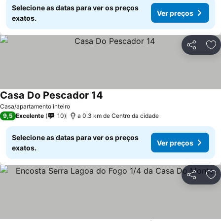
Selecione as datas para ver os preços
Ver preços
exatos.
Partilhar
Ad
Casa Do Pescador 14
Casa/apartamento inteiro
9,5
Excelente
10
a 0.3 km de Centro da cidade
Selecione as datas para ver os preços
Ver preços
exatos.
Partilhar
Ad