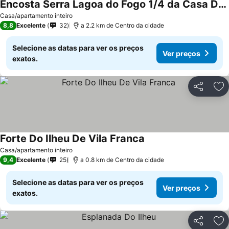
Encosta Serra Lagoa do Fogo 1/4 da Casa Do Monte
Casa/apartamento inteiro
8,8
Excelente
32
a 2.2 km de Centro da cidade
Selecione as datas para ver os preços
Ver preços
exatos.
Partilhar
Ad
Forte Do Ilheu De Vila Franca
Casa/apartamento inteiro
9,4
Excelente
25
a 0.8 km de Centro da cidade
Selecione as datas para ver os preços
Ver preços
exatos.
Partilhar
Ad