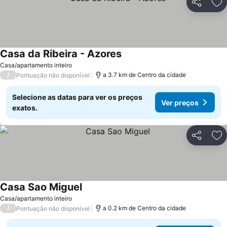
Partilhar
Ad
Casa da Ribeira - Azores
Casa/apartamento inteiro
/
a 3.7 km de Centro da cidade
Pontuação não disponível
Selecione as datas para ver os preços
Ver preços
exatos.
Partilhar
Ad
Casa Sao Miguel
Casa/apartamento inteiro
/
a 0.2 km de Centro da cidade
Pontuação não disponível