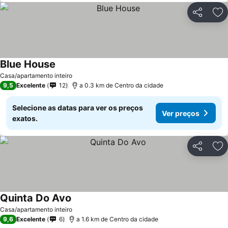
Partilhar
Ad
Blue House
Casa/apartamento inteiro
9,5
Excelente
12
a 0.3 km de Centro da cidade
Selecione as datas para ver os preços
Ver preços
exatos.
Partilhar
Ad
Quinta Do Avo
Casa/apartamento inteiro
9,6
Excelente
6
a 1.6 km de Centro da cidade