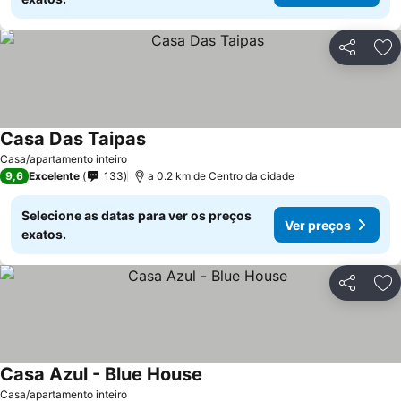
Partilhar
Ad
Casa Das Taipas
Casa/apartamento inteiro
9,6
Excelente
133
a 0.2 km de Centro da cidade
Selecione as datas para ver os preços
Ver preços
exatos.
Partilhar
Ad
Casa Azul - Blue House
Casa/apartamento inteiro