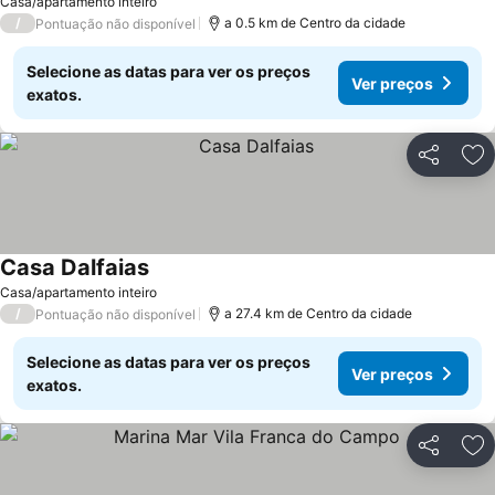
Casa/apartamento inteiro
/
a 0.5 km de Centro da cidade
Pontuação não disponível
Selecione as datas para ver os preços
Ver preços
exatos.
Partilhar
Ad
Casa Dalfaias
Casa/apartamento inteiro
/
a 27.4 km de Centro da cidade
Pontuação não disponível
Selecione as datas para ver os preços
Ver preços
exatos.
Partilhar
Ad