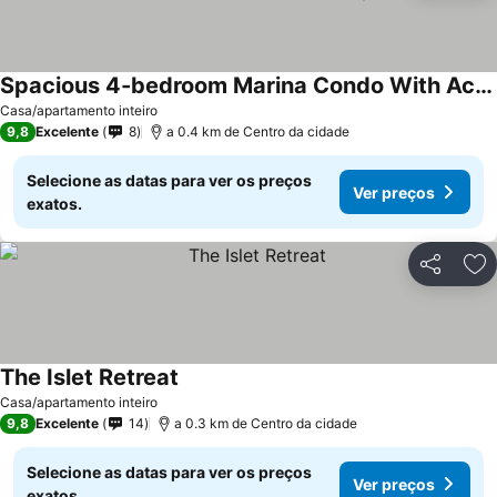
Spacious 4-bedroom Marina Condo With Ac, Wifi In Fabulous Vila Franca Do Campo
Casa/apartamento inteiro
9,8
Excelente
8
a 0.4 km de Centro da cidade
Selecione as datas para ver os preços
Ver preços
exatos.
Partilhar
Ad
The Islet Retreat
Casa/apartamento inteiro
9,8
Excelente
14
a 0.3 km de Centro da cidade
Selecione as datas para ver os preços
Ver preços
exatos.