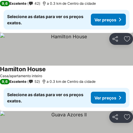
9,6
Excelente
42
a 0.3 km de Centro da cidade
Selecione as datas para ver os preços
Ver preços
exatos.
Partilhar
Ad
Hamilton House
Casa/apartamento inteiro
9,6
Excelente
52
a 0.3 km de Centro da cidade
Selecione as datas para ver os preços
Ver preços
exatos.
Partilhar
Ad