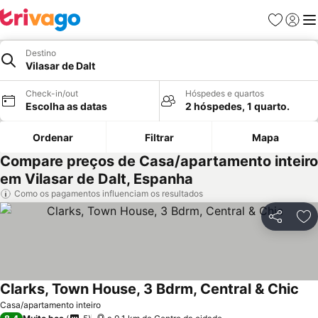
Favoritos
Iniciar
Me
Destino
Vilasar de Dalt
Check-in/out
Hóspedes e quartos
Escolha as datas
2 hóspedes, 1 quarto.
Ordenar
Filtrar
Mapa
Compare preços de Casa/apartamento inteiro
em Vilasar de Dalt, Espanha
Como os pagamentos influenciam os resultados
Partilhar
Ad
Clarks, Town House, 3 Bdrm, Central & Chic
Ver
Casa/apartamento inteiro