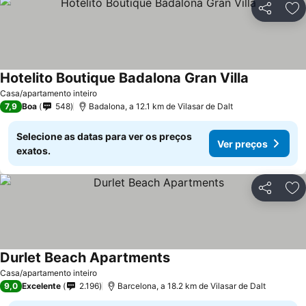
Partilhar
Ad
Hotelito Boutique Badalona Gran Villa
Ver preços
Casa/apartamento inteiro
7,9
Boa
548
Badalona, a 12.1 km de Vilasar de Dalt
Selecione as datas para ver os preços
Ver preços
exatos.
Partilhar
Ad
Durlet Beach Apartments
Ver preços
Casa/apartamento inteiro
9,0
Excelente
2.196
Barcelona, a 18.2 km de Vilasar de Dalt