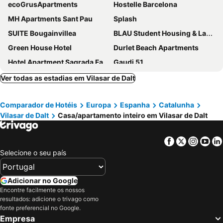
ecoGrusApartments
Hostelle Barcelona
MH Apartments Sant Pau
Splash
SUITE Bougainvillea
BLAU Student Housing & Language Academy
Green House Hotel
Durlet Beach Apartments
Hotel Apartment Sagrada Familia
Gaudi 51
Lugaris Rambla
Alcam Rogent
Ver todas as estadias em Vilasar de Dalt
Homenfun Sagrada Familia
Forum Beach
Comparador de Hotéis
Europa
Espanha
Catalunha
Salidas En Barco
Big Flat Next To The Beach Barcelona
Vilasar de Dalt
Casa/apartamento inteiro em Vilasar de Dalt
Espectacular Sobreatico Con Wifi Y Terraza
Bed&bcn Arquimedes Barcelona
Bed&Bcn Sant Andreu
Bed&bcn Sant Andreu Ii
Facebook
Twitter
Insta
Yo
Autentic Clot
Centric Sagrada Familia Apartments
Selecione o seu país
Can Marisu, Casita privada
Vilasardemarlux1
Apartamento Manent
Apartment Muralla with swimming pool
Adicionar no Google
Encontre facilmente os nossos
Blaumasnou One Step To The Beach!
House / Villa - Barcelona
resultados: adicione o trivago como
Mazi Apartments Terrace
Matarolux5
fonte preferencial no Google.
Empresa
Mazi Plaça Gran
OASIS BEACH-CITY apartment