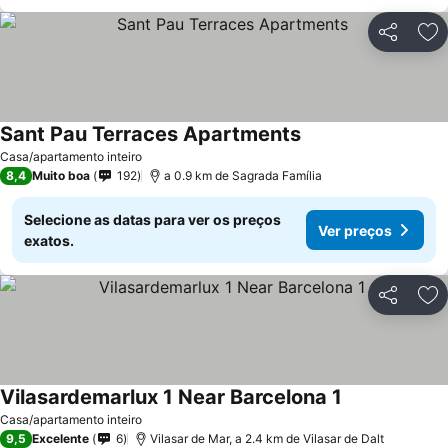
Partilhar
Ad
Sant Pau Terraces Apartments
Ver preços
Casa/apartamento inteiro
8,4
Muito boa
192
a 0.9 km de Sagrada Família
Selecione as datas para ver os preços
Ver preços
exatos.
Partilhar
Ad
Vilasardemarlux 1 Near Barcelona 1
Ver preços
Casa/apartamento inteiro
9,5
Excelente
6
Vilasar de Mar, a 2.4 km de Vilasar de Dalt