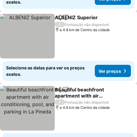
exatos.
ALBENIZ Superior
Partilhar
Adicionar aos favoritos
Ver pre
/
Pontuação não disponível
a 4.8 km de Centro da cidade
Selecione as datas para ver os preços
Ver preços
exatos.
Beautiful beachfront
Partilhar
Adicionar aos favoritos
apartment with air
conditioning, pool, and
Ver preços
/
Pontuação não disponível
parking in La Pineda
a 4.6 km de Centro da cidade