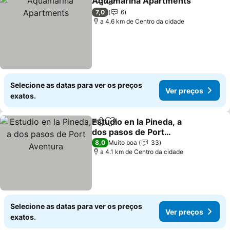
Aquamarina Apartments
Partilhar
Adicionar aos favoritos
V
7,0
6
a 4.6 km de Centro da cidade
Selecione as datas para ver os preços
Ver preços
exatos.
Estudio en la Pineda, a
Partilhar
Adicionar aos favoritos
dos pasos de Port
Aventura
Ver preços
8,0
Muito boa
33
a 4.1 km de Centro da cidade
Selecione as datas para ver os preços
Ver preços
exatos.