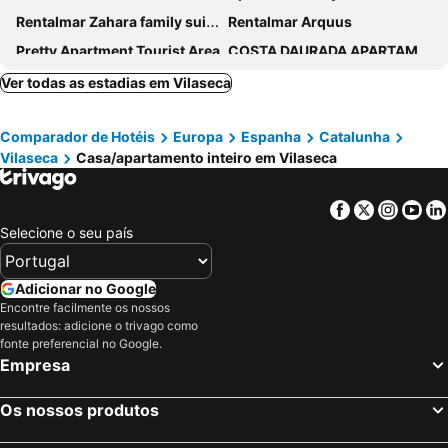
Rentalmar Zahara family suites
Rentalmar Arquus
Pretty Apartment Tourist Area
COSTA DAURADA APARTAMENTS - Alboran II
Centric Rentalmar
InmoBooking Maresto II
Ver todas as estadias em Vilaseca
Apartamentos Flandria
Arquus Rentalmar
Comparador de Hotéis
Europa
Espanha
Catalunha
Santa Rosa - Pinar - Meritxell
APARTBEACH MAR INTERNUM 3 con VISTAS MAR
Vilaseca
Casa/apartamento inteiro em Vilaseca
Rentalmar Felix
Saval Apartaments Royal
M10 Salou Apartaments
Morning Coffee By The Sea 1 Br Between Capellans And Llevant Beaches
Facebook
Twitter
Insta
Yo
Reus y MAr Salou
Zeus Montblanc
Selecione o seu país
Las Palmas VII
Apartamentos Acantilados
Riscos 2 With Communal Pool, Beach At 200m
Cozy apartment for 6 people - Port Aventura
Adicionar no Google
Encontre facilmente os nossos
Homes & Go Mare Internum I
UHC Village Park Apartments
resultados: adicione o trivago como
Ventura Park 4 4
Standing ! Ideal 2 Couples. Quiet
fonte preferencial no Google.
Empresa
Aqquaria
Cancun - ONLY FAMILIES
Apartamentos Colon
Costa Dorada Apartments
Os nossos produtos
Apartamentos Norte 14
Zeus Alexis