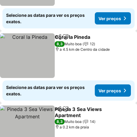
Selecione as datas para ver os preços
Ver preços
exatos.
Coral la Pineda
Partilhar
Adicionar aos favoritos
Ver preços
8,3
Muito boa
12
a 4.5 km de Centro da cidade
Selecione as datas para ver os preços
Ver preços
exatos.
Pineda 3 Sea Views
Partilhar
Adicionar aos favoritos
Apartment
Ver preços
8,3
Muito boa
14
a 0.2 km da praia