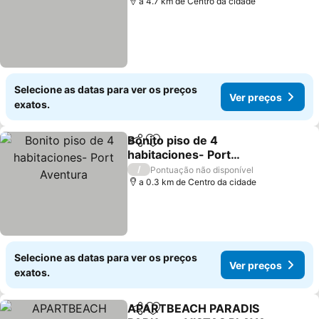
a 4.7 km de Centro da cidade
Selecione as datas para ver os preços
Ver preços
exatos.
Bonito piso de 4
Partilhar
Adicionar aos favoritos
habitaciones- Port
Aventura
Ver preços
/
Pontuação não disponível
a 0.3 km de Centro da cidade
Selecione as datas para ver os preços
Ver preços
exatos.
APARTBEACH PARADIS
Partilhar
Adicionar aos favoritos