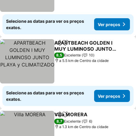
Selecione as datas para ver os preços
Ver preços
exatos.
APARTBEACH GOLDEN I
Partilhar
Adicionar aos favoritos
MUY LUMINOSO JUNTO
PLAYA y CLIMATIZADO
Ver preços
8,5
Excelente
10
a 5.5 km de Centro da cidade
Selecione as datas para ver os preços
Ver preços
exatos.
Villa MORERA
Partilhar
Adicionar aos favoritos
Ver preços
8,7
Excelente
6
a 1.3 km de Centro da cidade