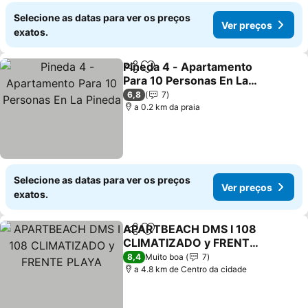
Selecione as datas para ver os preços
Ver preços
exatos.
Pineda 4 - Apartamento
Partilhar
Adicionar aos favoritos
Para 10 Personas En La
Pineda
Ver preços
6,8
7
a 0.2 km da praia
Selecione as datas para ver os preços
Ver preços
exatos.
APARTBEACH DMS I 108
Partilhar
Adicionar aos favoritos
CLIMATIZADO y FRENTE
PLAYA
Ver preços
8,4
Muito boa
7
a 4.8 km de Centro da cidade