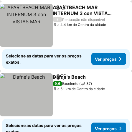
APARTBEACH MAR
Partilhar
Adicionar aos favoritos
INTERNUM 3 con VISTAS
MAR
Ver preços
/
Pontuação não disponível
a 4.4 km de Centro da cidade
Selecione as datas para ver os preços
Ver preços
exatos.
Dafne's Beach
Partilhar
Adicionar aos favoritos
Ver preços
9,6
Excelente
37
a 5.1 km de Centro da cidade
Selecione as datas para ver os preços
Ver preços
exatos.