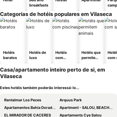
breakfasts
camp
Categorias de hotéis populares em Vilaseca
Hotéis
Hotéis de
Hotéis
Hotéis que
Hoté
baratos
luxo
com
permitem
com 
piscinas
animais
Casa/apartamento inteiro perto de si, em
Vilaseca
Estes hotéis também poderão interessá-lo...
Rentalmar Los Peces
Arquus Park
Apartamentos Bahia Dorada y Iris
Apartment - SALOU, BEACH, GOLF and PORTAVENTURA
EL MIRADOR DE CACERES
Apartaments Cye Salou