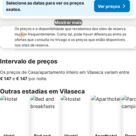
Selecione as datas para ver os preços
Ver preços
exatos.
Mostrar mais
Os preços e a disponibilidade que recebemos dos sites de reserva
mudam frequentemente. Como tal, pode haver diferenças entre as
ofertas que consulta no trivago e os preços que estão disponíveis
nos sites de reserva.
Intervalo de preços
Os preços de Casa/apartamento inteiro em Vilaseca variam entre
‎€ 147
e
‎€ 147
por noite.
Outras estadias em Vilaseca
Hotel
Bed and
Hostel
Aparthotel
Parq