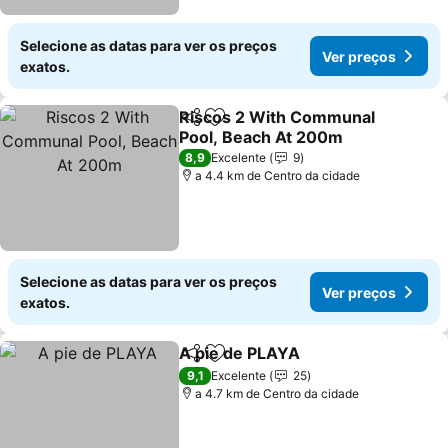
Selecione as datas para ver os preços
Ver preços
exatos.
Riscos 2 With Communal
Partilhar
Adicionar aos favoritos
Pool, Beach At 200m
Ver preços
8,9
Excelente
9
a 4.4 km de Centro da cidade
Selecione as datas para ver os preços
Ver preços
exatos.
A pie de PLAYA
Partilhar
Adicionar aos favoritos
Ver preços
9,1
Excelente
25
a 4.7 km de Centro da cidade