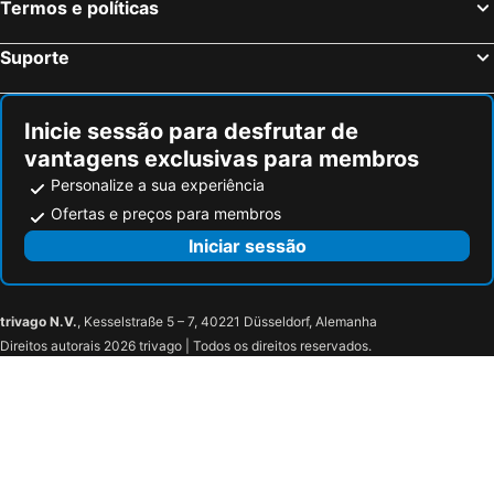
Termos e políticas
Dommum Holidays - Formentor
Malvinas Ref: 1026
6 Pax Apartment Located Just 50 Meters. From The Main Beach Of Salou.
Studio Formentor
Suporte
Larimar
Zeus Auriga
Miramar Nautic
JAUME I Iberplaya
Inicie sessão para desfrutar de
Bonito apartamento cerca de la playa
Salou Magnificent Seaview, Beachfront
vantagens exclusivas para membros
Eucalytus I
Goya
Personalize a sua experiência
R&G Pineda Apartamento
Soluxe
Ofertas e preços para membros
Iniciar sessão
trivago N.V.
, Kesselstraße 5 – 7, 40221 Düsseldorf, Alemanha
Direitos autorais 2026 trivago | Todos os direitos reservados.