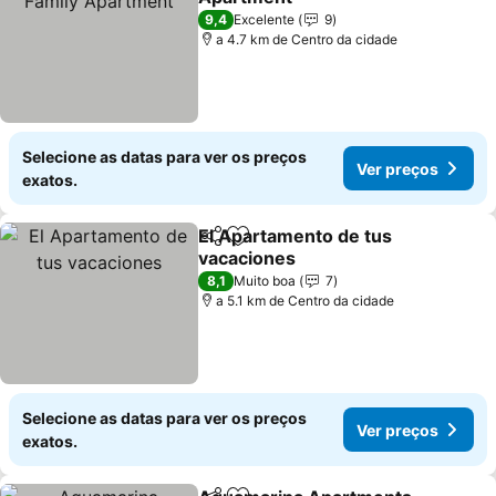
Ver preços
9,4
Excelente
9
a 4.7 km de Centro da cidade
Selecione as datas para ver os preços
Ver preços
exatos.
El Apartamento de tus
Partilhar
Adicionar aos favoritos
vacaciones
Ver preços
8,1
Muito boa
7
a 5.1 km de Centro da cidade
Selecione as datas para ver os preços
Ver preços
exatos.