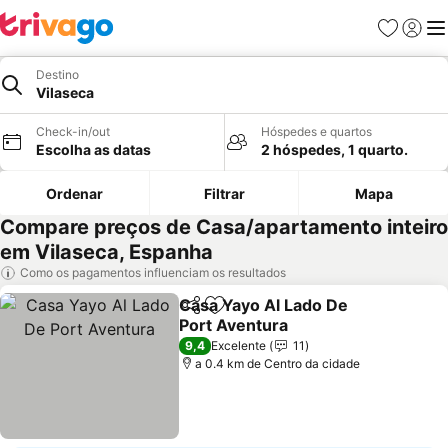
Favoritos
Iniciar
Me
Destino
Vilaseca
Check-in/out
Hóspedes e quartos
Escolha as datas
2 hóspedes, 1 quarto.
Ordenar
Filtrar
Mapa
Compare preços de Casa/apartamento inteiro
em Vilaseca, Espanha
Como os pagamentos influenciam os resultados
Casa Yayo Al Lado De
Partilhar
Adicionar aos favoritos
Port Aventura
Ver preços
9,4
Excelente
11
a 0.4 km de Centro da cidade