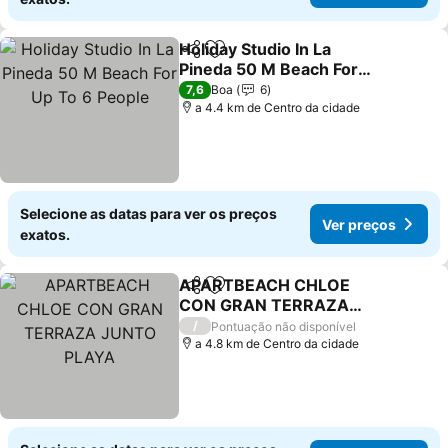
Holiday Studio In La
Partilhar
Adicionar aos favoritos
Pineda 50 M Beach For
Up To 6 People
Ver preços
7,6
Boa
6
a 4.4 km de Centro da cidade
Selecione as datas para ver os preços
Ver preços
exatos.
APARTBEACH CHLOE
Partilhar
Adicionar aos favoritos
CON GRAN TERRAZA
JUNTO PLAYA
Ver preços
/
Pontuação não disponível
a 4.8 km de Centro da cidade