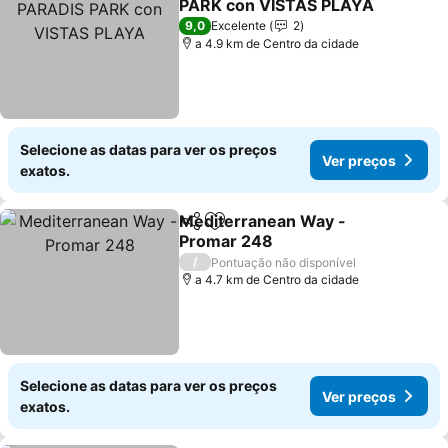
PARK con VISTAS PLAYA
Ver preços
9,0
Excelente
2
a 4.9 km de Centro da cidade
Selecione as datas para ver os preços
Ver preços
exatos.
Mediterranean Way -
Partilhar
Adicionar aos favoritos
Promar 248
Ver preços
/
Pontuação não disponível
a 4.7 km de Centro da cidade
Selecione as datas para ver os preços
Ver preços
exatos.