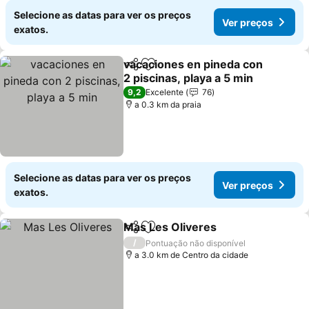
Selecione as datas para ver os preços
Ver preços
exatos.
vacaciones en pineda con
Partilhar
Adicionar aos favoritos
2 piscinas, playa a 5 min
Ver preços
9,2
Excelente
76
a 0.3 km da praia
Selecione as datas para ver os preços
Ver preços
exatos.
Mas Les Oliveres
Partilhar
Adicionar aos favoritos
Ver preç
/
Pontuação não disponível
a 3.0 km de Centro da cidade