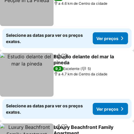
a 4.6 km de Centro da cidade
Selecione as datas para ver os preços
Ver preços
exatos.
Estudio delante del mar la
Partilhar
Adicionar aos favoritos
pineda
Ver preços
9,2
Excelente
5
a 4.7 km de Centro da cidade
Selecione as datas para ver os preços
Ver preços
exatos.
Luxury Beachfront Family
Partilhar
Adicionar aos favoritos
Apartment