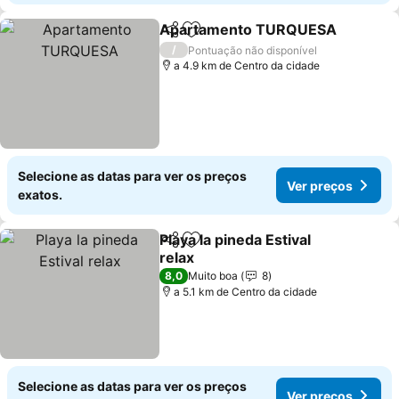
Apartamento TURQUESA
Partilhar
Adicionar aos favoritos
/
Pontuação não disponível
a 4.9 km de Centro da cidade
Selecione as datas para ver os preços
Ver preços
exatos.
Playa la pineda Estival
Partilhar
Adicionar aos favoritos
relax
Ver preços
8,0
Muito boa
8
a 5.1 km de Centro da cidade
Selecione as datas para ver os preços
Ver preços