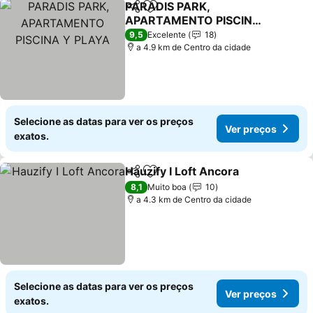
PARADIS PARK,
Partilhar
Adicionar aos favoritos
APARTAMENTO PISCINA
Y PLAYA
Ver preços
9,5
Excelente
18
a 4.9 km de Centro da cidade
Selecione as datas para ver os preços
Ver preços
exatos.
Hauzify I Loft Ancora
Partilhar
Adicionar aos favoritos
Ver p
8,1
Muito boa
10
a 4.3 km de Centro da cidade
Selecione as datas para ver os preços
Ver preços
exatos.