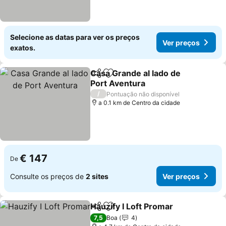
Selecione as datas para ver os preços
Ver preços
exatos.
Casa Grande al lado de
Partilhar
Adicionar aos favoritos
Port Aventura
Ver preços
/
Pontuação não disponível
a 0.1 km de Centro da cidade
€ 147
De
Consulte os preços de
2 sites
Ver preços
Hauzify I Loft Promar
Partilhar
Adicionar aos favoritos
Ver p
7,5
Boa
4