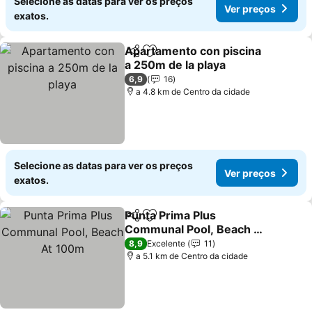
Selecione as datas para ver os preços
Ver preços
exatos.
Apartamento con piscina
Partilhar
Adicionar aos favoritos
a 250m de la playa
Ver preços
6,9
16
a 4.8 km de Centro da cidade
Selecione as datas para ver os preços
Ver preços
exatos.
Punta Prima Plus
Partilhar
Adicionar aos favoritos
Communal Pool, Beach At
100m
Ver preços
8,9
Excelente
11
a 5.1 km de Centro da cidade