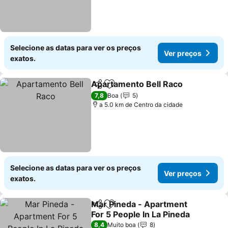
Selecione as datas para ver os preços
Ver preços
exatos.
Apartamento Bell Raco
Partilhar
Adicionar aos favoritos
Ver
7,8
Boa
5
a 5.0 km de Centro da cidade
Selecione as datas para ver os preços
Ver preços
exatos.
Mar Pineda - Apartment
Partilhar
Adicionar aos favoritos
For 5 People In La Pineda
Ver preços
8,4
Muito boa
8