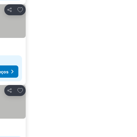
Adicionar aos favoritos
Partilhar
eços
Adicionar aos favoritos
Partilhar