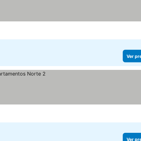
Ver pr
Ver pr