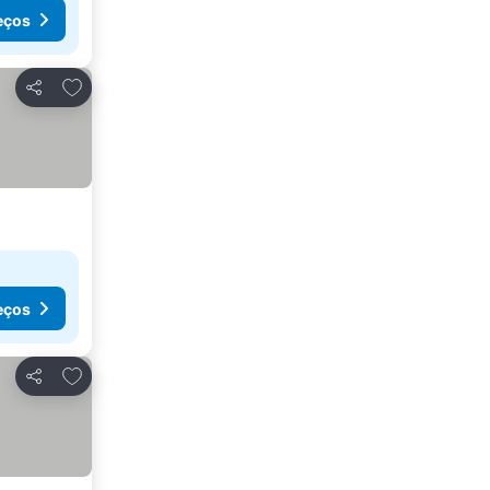
eços
Adicionar aos favoritos
Partilhar
eços
Adicionar aos favoritos
Partilhar