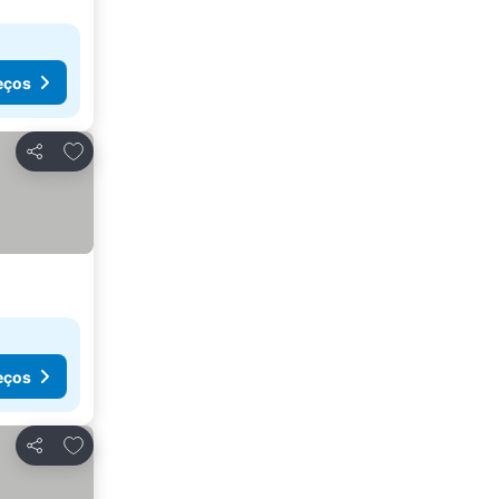
eços
Adicionar aos favoritos
Partilhar
eços
Adicionar aos favoritos
Partilhar