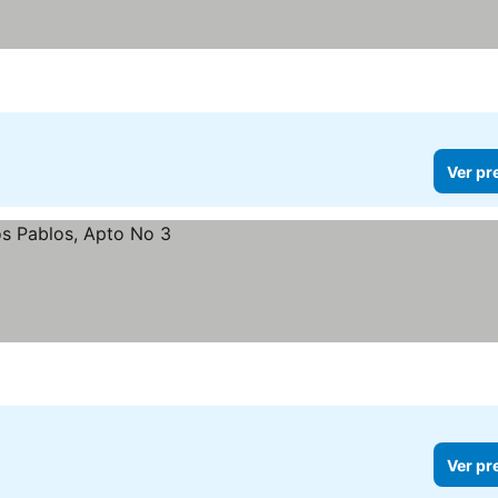
Ver pr
Ver pr