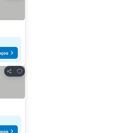
eços
Adicionar aos favoritos
Partilhar
eços