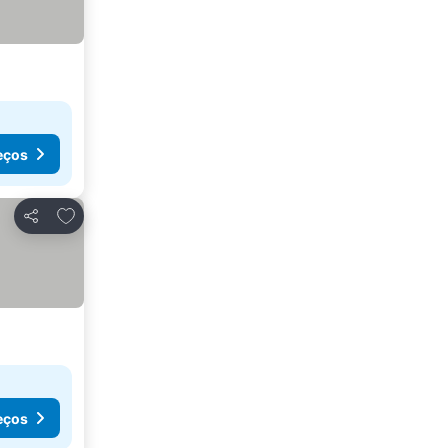
eços
Adicionar aos favoritos
Partilhar
eços