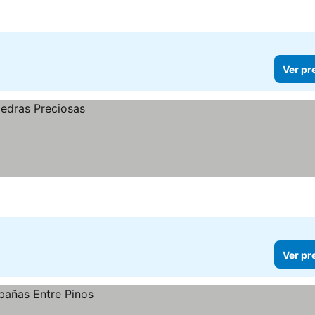
Ver pr
Ver pr