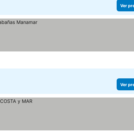
Ver pr
Ver pr