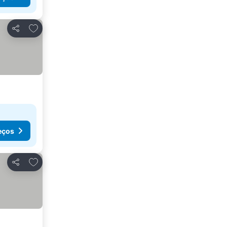
Adicionar aos favoritos
Partilhar
eços
Adicionar aos favoritos
Partilhar