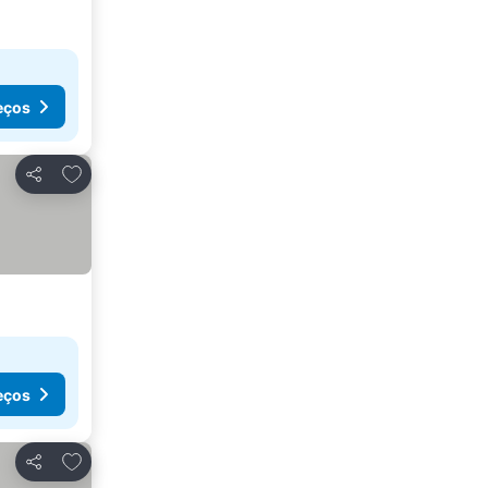
eços
Adicionar aos favoritos
Partilhar
eços
Adicionar aos favoritos
Partilhar