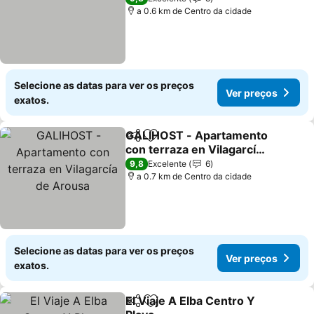
a 0.6 km de Centro da cidade
Selecione as datas para ver os preços
Ver preços
exatos.
GALIHOST - Apartamento
Partilhar
Adicionar aos favoritos
con terraza en Vilagarcía
de Arousa
9,8
Excelente
6
a 0.7 km de Centro da cidade
Selecione as datas para ver os preços
Ver preços
exatos.
El Viaje A Elba Centro Y
Partilhar
Adicionar aos favoritos