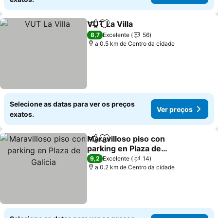
VUT La Villa
Partilhar
Adicionar aos favoritos
8,7
Excelente
56
a 0.5 km de Centro da cidade
Selecione as datas para ver os preços
Ver preços
exatos.
Maravilloso piso con
Partilhar
Adicionar aos favoritos
parking en Plaza de
Galicia
9,2
Excelente
14
a 0.2 km de Centro da cidade