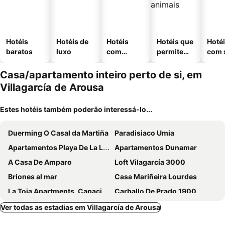
Hotéis
Hotéis de
Hotéis
Hotéis que
Hoté
baratos
luxo
com
permitem
com 
piscinas
animais
Casa/apartamento inteiro perto de si, em
Villagarcía de Arousa
Estes hotéis também poderão interessá-lo...
Duerming O Casal da Martiña
Paradisiaco Umia
Apartamentos Playa De La Lanzada 3000
Apartamentos Dunamar
A Casa De Amparo
Loft Vilagarcía 3000
Briones al mar
Casa Mariñeira Lourdes
La Toja Apartments, Capacity 4 People
Carballo De Prado 1900
Sleep Padron
Villa Oubiña Poio With Terrace And Barbecue Aparb
Ver todas as estadias em Villagarcía de Arousa
Litoral A Lanzada
Resort Natur O Grove