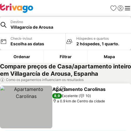
Favoritos
Iniciar
Me
Destino
Villagarcía de Arousa
Check-in/out
Hóspedes e quartos
Escolha as datas
2 hóspedes, 1 quarto.
Ordenar
Filtrar
Mapa
Compare preços de Casa/apartamento inteiro
em Villagarcía de Arousa, Espanha
Como os pagamentos influenciam os resultados
Apartamento Carolinas
Partilhar
Adicionar aos favoritos
8,9
Excelente
10
a 0.9 km de Centro da cidade