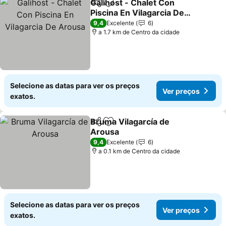
Galihost - Chalet Con
Partilhar
Adicionar aos favoritos
Piscina En Vilagarcia De
Arousa
9,4
Excelente
6
a 1.7 km de Centro da cidade
Selecione as datas para ver os preços
Ver preços
exatos.
Bruma Vilagarcía de
Partilhar
Adicionar aos favoritos
Arousa
9,4
Excelente
6
a 0.1 km de Centro da cidade
Selecione as datas para ver os preços
Ver preços
exatos.