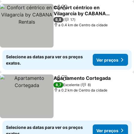
Confort céntrico en
Partilhar
Adicionar aos favoritos
Vilagarcía by CABANA
Rentals
6,8
17
a 0.4 km de Centro da cidade
Selecione as datas para ver os preços
Ver preços
exatos.
Apartamento Cortegada
Partilhar
Adicionar aos favoritos
8,7
Excelente
8
a 0.2 km de Centro da cidade
Selecione as datas para ver os preços
Ver preços
exatos.