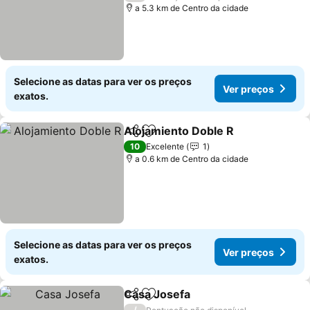
a 5.3 km de Centro da cidade
Selecione as datas para ver os preços
Ver preços
exatos.
Alojamiento Doble R
Partilhar
Adicionar aos favoritos
Ver p
10
Excelente
1
a 0.6 km de Centro da cidade
Selecione as datas para ver os preços
Ver preços
exatos.
Casa Josefa
Partilhar
Adicionar aos favoritos
Ver preços
/