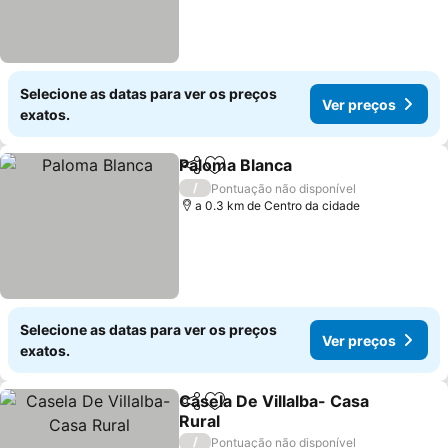
Selecione as datas para ver os preços
Ver preços
exatos.
Paloma Blanca
Partilhar
Adicionar aos favoritos
Ver preços
/
Pontuação não disponível
a 0.3 km de Centro da cidade
Selecione as datas para ver os preços
Ver preços
exatos.
Casela De Villalba- Casa
Partilhar
Adicionar aos favoritos
Rural
Ver preços
/
Pontuação não disponível