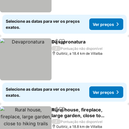
Selecione as datas para ver os preços
Ver preços
exatos.
Devapronatura
Partilhar
Adicionar aos favoritos
Ver preços
/
Pontuação não disponível
Guitiriz, a 18.4 km de Villalba
Selecione as datas para ver os preços
Ver preços
exatos.
Rural house, fireplace,
Partilhar
Adicionar aos favoritos
large garden, close to
hiking trails and spa.
Ver preços
/
Pontuação não disponível
Guitiriz, a 18.8 km de Villalba