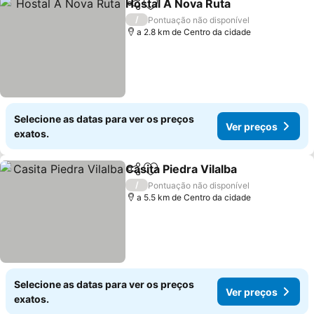
Hostal A Nova Ruta
Partilhar
Adicionar aos favoritos
Ver pr
/
Pontuação não disponível
a 2.8 km de Centro da cidade
Selecione as datas para ver os preços
Ver preços
exatos.
Casita Piedra Vilalba
Partilhar
Adicionar aos favoritos
Ver p
/
Pontuação não disponível
a 5.5 km de Centro da cidade
Selecione as datas para ver os preços
Ver preços
exatos.