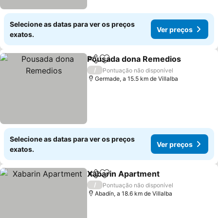
Selecione as datas para ver os preços
Ver preços
exatos.
Pousada dona Remedios
Partilhar
Adicionar aos favoritos
V
/
Pontuação não disponível
Germade, a 15.5 km de Villalba
Selecione as datas para ver os preços
Ver preços
exatos.
Xabarin Apartment
Partilhar
Adicionar aos favoritos
Ver pr
/
Pontuação não disponível
Abadín, a 18.6 km de Villalba