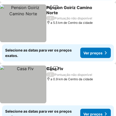
Pension Goiriz Camino
Partilhar
Adicionar aos favoritos
Norte
Ver preços
/
Pontuação não disponível
a 5.5 km de Centro da cidade
Selecione as datas para ver os preços
Ver preços
exatos.
Casa Fiv
Partilhar
Adicionar aos favoritos
Ver preços
/
Pontuação não disponível
a 0.9 km de Centro da cidade
Selecione as datas para ver os preços
Ver preços