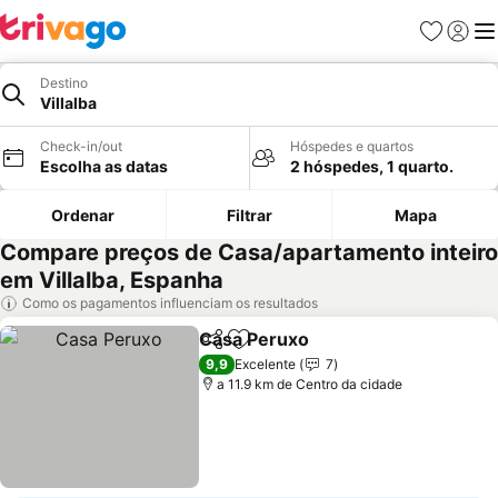
Favoritos
Iniciar
Me
Destino
Villalba
Check-in/out
Hóspedes e quartos
Escolha as datas
2 hóspedes, 1 quarto.
Ordenar
Filtrar
Mapa
Compare preços de Casa/apartamento inteiro
em Villalba, Espanha
Como os pagamentos influenciam os resultados
Casa Peruxo
Partilhar
Adicionar aos favoritos
Ver preços
9,9
Excelente
7
a 11.9 km de Centro da cidade