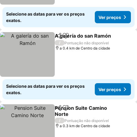
Selecione as datas para ver os preços
Ver preços
exatos.
A galería do san Ramón
Partilhar
Adicionar aos favoritos
Ve
/
Pontuação não disponível
a 0.4 km de Centro da cidade
Selecione as datas para ver os preços
Ver preços
exatos.
Pension Suite Camino
Partilhar
Adicionar aos favoritos
Norte
Ver preços
/
Pontuação não disponível
a 0.3 km de Centro da cidade