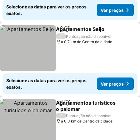
Selecione as datas para ver os preços
Ver preços
exatos.
Apartamentos Seijo
Partilhar
Adicionar aos favoritos
Ver pr
/
Pontuação não disponível
a 0.7 km de Centro da cidade
Selecione as datas para ver os preços
Ver preços
exatos.
Apartamentos turísticos
Partilhar
Adicionar aos favoritos
o palomar
Ver preços
/
Pontuação não disponível
a 0.3 km de Centro da cidade