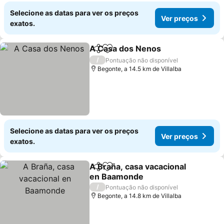
Selecione as datas para ver os preços
Ver preços
exatos.
A Casa dos Nenos
Partilhar
Adicionar aos favoritos
Ver pre
/
Pontuação não disponível
Begonte, a 14.5 km de Villalba
Selecione as datas para ver os preços
Ver preços
exatos.
A Braña, casa vacacional
Partilhar
Adicionar aos favoritos
en Baamonde
Ver preços
/
Pontuação não disponível
Begonte, a 14.8 km de Villalba