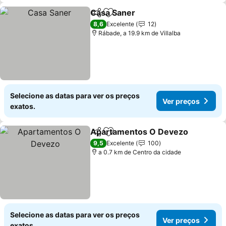
Casa Saner
Partilhar
Adicionar aos favoritos
Ver preços
8,6
Excelente
12
Rábade, a 19.9 km de Villalba
Selecione as datas para ver os preços
Ver preços
exatos.
Apartamentos O Devezo
Partilhar
Adicionar aos favoritos
V
9,5
Excelente
100
a 0.7 km de Centro da cidade
Selecione as datas para ver os preços
Ver preços
exatos.