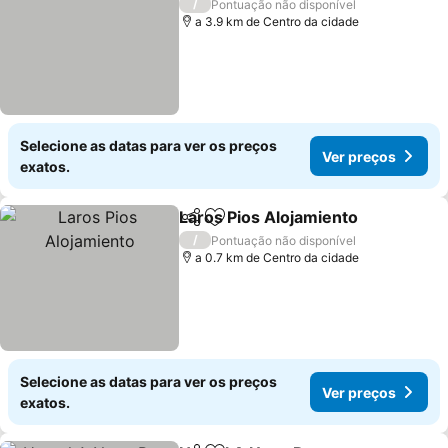
/
Pontuação não disponível
a 3.9 km de Centro da cidade
Selecione as datas para ver os preços
Ver preços
exatos.
Laros Pios Alojamiento
Partilhar
Adicionar aos favoritos
Ver
/
Pontuação não disponível
a 0.7 km de Centro da cidade
Selecione as datas para ver os preços
Ver preços
exatos.