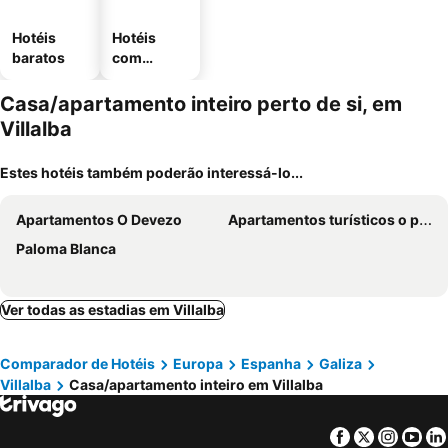
Hotéis
Hotéis
baratos
com
estaciona
mento
Casa/apartamento inteiro perto de si, em
Villalba
Estes hotéis também poderão interessá-lo...
Apartamentos O Devezo
Apartamentos turísticos o palomar
Paloma Blanca
Ver todas as estadias em Villalba
Comparador de Hotéis
Europa
Espanha
Galiza
Villalba
Casa/apartamento inteiro em Villalba
Facebook
Twitter
Insta
Yo