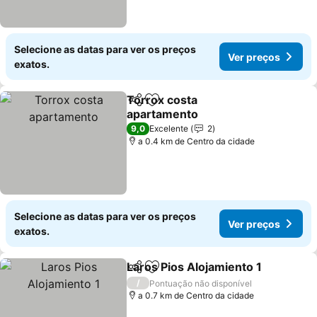
Selecione as datas para ver os preços
Ver preços
exatos.
Torrox costa
Partilhar
Adicionar aos favoritos
apartamento
Ver preços
9,0
Excelente
2
a 0.4 km de Centro da cidade
Selecione as datas para ver os preços
Ver preços
exatos.
Laros Pios Alojamiento 1
Partilhar
Adicionar aos favoritos
V
/
Pontuação não disponível
a 0.7 km de Centro da cidade