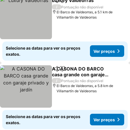
Luxury Valdeorras
Partilhar
Adicionar aos favoritos
/
Pontuação não disponível
El Barco de Valdeorras, a 5.1 km de
Villamartín de Valdeorras
Selecione as datas para ver os preços
Ver preços
exatos.
A CASONA DO BARCO
Partilhar
Adicionar aos favoritos
casa grande con garaje
privado y jardín
/
Pontuação não disponível
El Barco de Valdeorras, a 5.8 km de
Villamartín de Valdeorras
Selecione as datas para ver os preços
Ver preços
exatos.