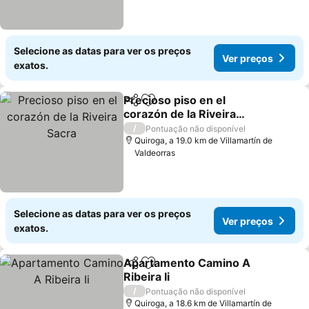
Selecione as datas para ver os preços
Ver preços
exatos.
Precioso piso en el
Partilhar
Adicionar aos favoritos
corazón de la Riveira
Sacra
/
Pontuação não disponível
Quiroga, a 19.0 km de Villamartín de
Valdeorras
Selecione as datas para ver os preços
Ver preços
exatos.
Apartamento Camino A
Partilhar
Adicionar aos favoritos
Ribeira Ii
/
Pontuação não disponível
Quiroga, a 18.6 km de Villamartín de