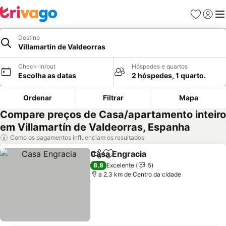
Favoritos
Iniciar
Me
Destino
Villamartín de Valdeorras
Check-in/out
Hóspedes e quartos
Escolha as datas
2 hóspedes, 1 quarto.
Ordenar
Filtrar
Mapa
Compare preços de Casa/apartamento inteiro
em Villamartín de Valdeorras, Espanha
Como os pagamentos influenciam os resultados
Casa Engracia
Partilhar
Adicionar aos favoritos
8,8
Excelente
5
a 2.3 km de Centro da cidade