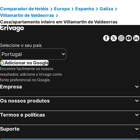
Comparador de Hotéis
Europa
Espanha
Galiza
Villamartín de Valdeorras
Casa/apartamento inteiro em Villamartín de Valdeorras
Facebook
Twitter
Insta
Yo
Selecione o seu país
Adicionar no Google
Encontre facilmente os nossos
resultados: adicione o trivago como
fonte preferencial no Google.
Empresa
Os nossos produtos
Termos e políticas
Suporte