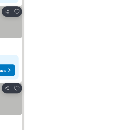
Adicionar aos favoritos
Partilhar
ços
Adicionar aos favoritos
Partilhar