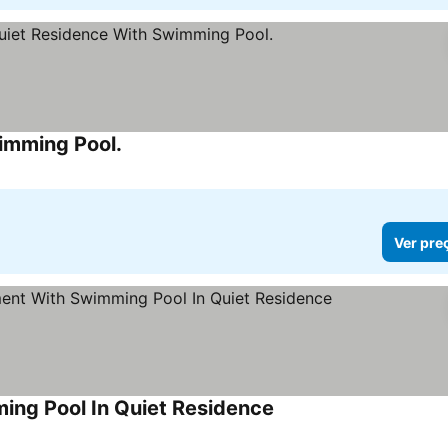
imming Pool.
Ver preços
Ver pre
ing Pool In Quiet Residence
Ver preços