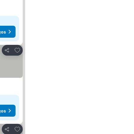
ços
Adicionar aos favoritos
Partilhar
ços
Adicionar aos favoritos
Partilhar