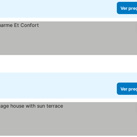
Ver pre
Ver pre