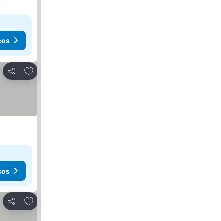
ços
Adicionar aos favoritos
Partilhar
ços
Adicionar aos favoritos
Partilhar