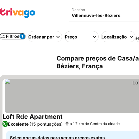
Destino
Filtros
1
Ordenar por
Preço
Localização
H
Compare preços de Casa/ap
Béziers, França
Loft Rdc Apartment
Ver preços
Excelente
(15 pontuações)
9,1
a 1.7 km de Centro da cidade
Selecione as datas para ver os preços exatos.