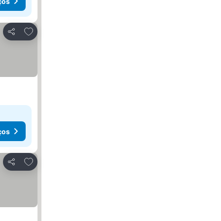
ços
Adicionar aos favoritos
Partilhar
ços
Adicionar aos favoritos
Partilhar