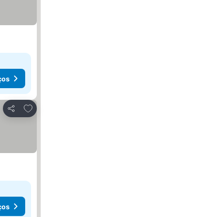
ços
Adicionar aos favoritos
Partilhar
ços