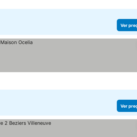
Ver pre
Ver pre