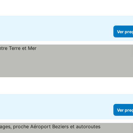
reços
Ver pre
Ver pre