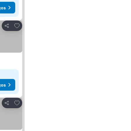
ços
Adicionar aos favoritos
Partilhar
ços
Adicionar aos favoritos
Partilhar