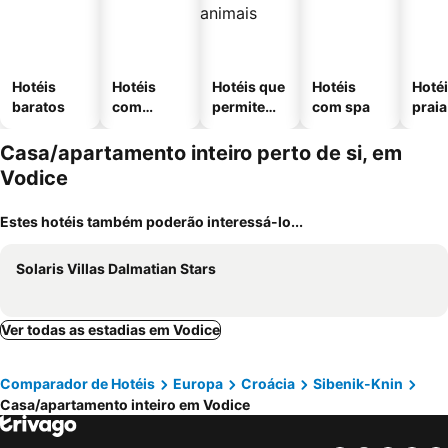
Hotéis
Hotéis
Hotéis que
Hotéis
Hotéi
baratos
com
permitem
com spa
praia
piscinas
animais
Casa/apartamento inteiro perto de si, em
Vodice
Estes hotéis também poderão interessá-lo...
Solaris Villas Dalmatian Stars
Ver todas as estadias em Vodice
Comparador de Hotéis
Europa
Croácia
Sibenik-Knin
Casa/apartamento inteiro em Vodice