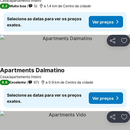
Casa/apartamento inteiro
8,2
Muito boa
5
a 1.4 km de Centro da cidade
Selecione as datas para ver os preços
Ver preços
exatos.
Partilhar
Ad
Apartments Dalmatino
Casa/apartamento inteiro
9,6
Excelente
67
a 0.9 km de Centro da cidade
Selecione as datas para ver os preços
Ver preços
exatos.
Partilhar
Ad