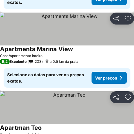
exatos.
Partilhar
Ad
Apartments Marina View
Casa/apartamento inteiro
9,2
Excelente
233
a 0.5 km da praia
Selecione as datas para ver os preços
Ver preços
exatos.
Partilhar
Ad
Apartman Teo