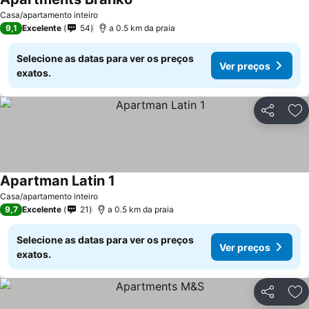
Casa/apartamento inteiro
9,1
Excelente
54
a 0.5 km da praia
Selecione as datas para ver os preços
Ver preços
exatos.
Partilhar
Ad
Apartman Latin 1
Casa/apartamento inteiro
9,7
Excelente
21
a 0.5 km da praia
Selecione as datas para ver os preços
Ver preços
exatos.
Partilhar
Ad