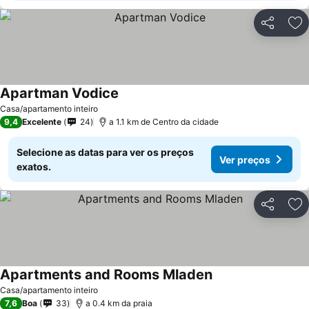
Partilhar
Ad
Apartman Vodice
Casa/apartamento inteiro
9,4
Excelente
24
a 1.1 km de Centro da cidade
Selecione as datas para ver os preços
Ver preços
exatos.
Partilhar
Ad
Apartments and Rooms Mladen
Casa/apartamento inteiro
7,6
Boa
33
a 0.4 km da praia