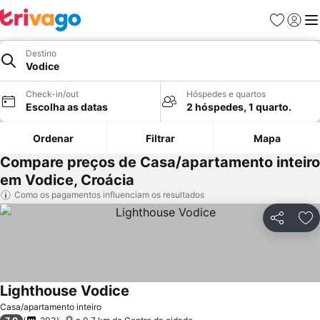
Favoritos
Iniciar
Me
Destino
Vodice
Check-in/out
Hóspedes e quartos
Escolha as datas
2 hóspedes, 1 quarto.
Ordenar
Filtrar
Mapa
Compare preços de Casa/apartamento inteiro
em Vodice, Croácia
Como os pagamentos influenciam os resultados
Partilhar
Ad
Lighthouse Vodice
Casa/apartamento inteiro