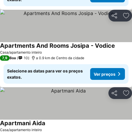
Partilhar
Ad
Apartments And Rooms Josipa - Vodice
Casa/apartamento inteiro
7,9
Boa
10
a 0.9 km de Centro da cidade
Selecione as datas para ver os preços
Ver preços
exatos.
Partilhar
Ad
Apartmani Aida
Casa/apartamento inteiro