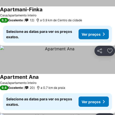
Apartmani-Finka
Casa/apartamento inteiro
9,3
Excelente
12
a 0.9 km de Centro da cidade
Selecione as datas para ver os preços
Ver preços
exatos.
Partilhar
Ad
Apartment Ana
Casa/apartamento inteiro
9,6
Excelente
20
a 0.7 km da praia
Selecione as datas para ver os preços
Ver preços
exatos.