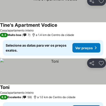
Partilhar
Ad
Tine's Apartment Vodice
Casa/apartamento inteiro
8,3
Muito boa
7
a 1.4 km de Centro da cidade
Selecione as datas para ver os preços
Ver preços
exatos.
Partilhar
Ad
Toni
Casa/apartamento inteiro
8,8
Excelente
59
a 1.0 km de Centro da cidade