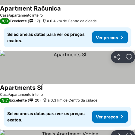
Apartment Računica
Casa/apartamento inteiro
9,9
Excelente
17
a 0.4 km de Centro da cidade
Selecione as datas para ver os preços
Ver preços
exatos.
Partilhar
Ad
Apartments SÍ
Casa/apartamento inteiro
9,7
Excelente
20
a 0.3 km de Centro da cidade
Selecione as datas para ver os preços
Ver preços
exatos.