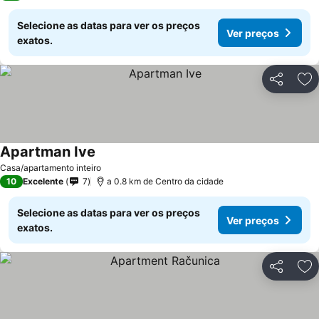
Selecione as datas para ver os preços
Ver preços
exatos.
Partilhar
Ad
Apartman Ive
Casa/apartamento inteiro
10
Excelente
7
a 0.8 km de Centro da cidade
Selecione as datas para ver os preços
Ver preços
exatos.
Partilhar
Ad