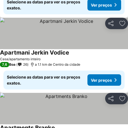
Selecione as datas para ver os preços
Ver preços
exatos.
Partilhar
Ad
Apartmani Jerkin Vodice
Casa/apartamento inteiro
7,6
Boa
26
a 1.1 km de Centro da cidade
Selecione as datas para ver os preços
Ver preços
exatos.
Partilhar
Ad
Apartments Branko