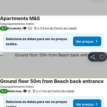
Apartments M&S
Casa/apartamento inteiro
8,7
Excelente
22
a 0.8 km de Centro da cidade
Selecione as datas para ver os preços
Ver preços
exatos.
Partilhar
Ad
Ground floor 50m from Beach back entrance
Casa/apartamento inteiro
8,2
Muito boa
6
a 1.7 km de Centro da cidade
Selecione as datas para ver os preços
Ver preços
exatos.