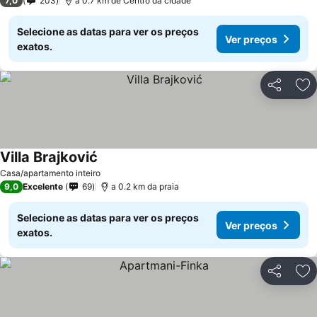
7,0
203
a 0.7 km de Centro da cidade
Selecione as datas para ver os preços
Ver preços
exatos.
Partilhar
Ad
Villa Brajković
Casa/apartamento inteiro
9,0
Excelente
69
a 0.2 km da praia
Selecione as datas para ver os preços
Ver preços
exatos.
Partilhar
Ad