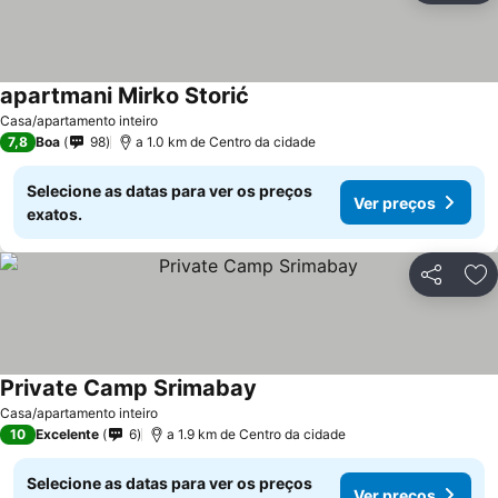
apartmani Mirko Storić
Casa/apartamento inteiro
7,8
Boa
98
a 1.0 km de Centro da cidade
Selecione as datas para ver os preços
Ver preços
exatos.
Partilhar
Ad
Private Camp Srimabay
Casa/apartamento inteiro
10
Excelente
6
a 1.9 km de Centro da cidade
Selecione as datas para ver os preços
Ver preços