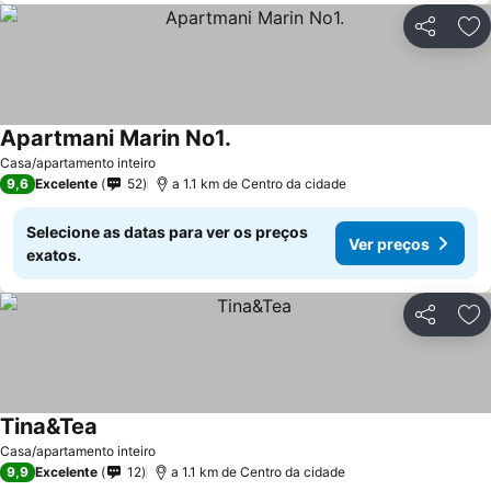
Partilhar
Ad
Apartmani Marin No1.
Casa/apartamento inteiro
9,6
Excelente
52
a 1.1 km de Centro da cidade
Selecione as datas para ver os preços
Ver preços
exatos.
Partilhar
Ad
Tina&Tea
Casa/apartamento inteiro
9,9
Excelente
12
a 1.1 km de Centro da cidade