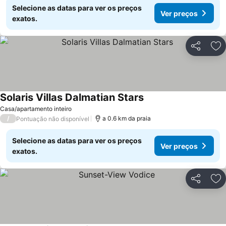
Selecione as datas para ver os preços
Ver preços
exatos.
Partilhar
Ad
Solaris Villas Dalmatian Stars
Casa/apartamento inteiro
/
a 0.6 km da praia
Pontuação não disponível
Selecione as datas para ver os preços
Ver preços
exatos.
Partilhar
Ad