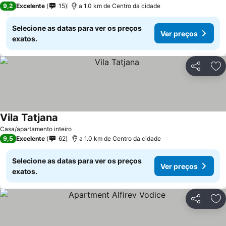
9,2
Excelente
15
a 1.0 km de Centro da cidade
Selecione as datas para ver os preços
Ver preços
exatos.
Partilhar
Ad
Vila Tatjana
Casa/apartamento inteiro
9,5
Excelente
62
a 1.0 km de Centro da cidade
Selecione as datas para ver os preços
Ver preços
exatos.
Partilhar
Ad