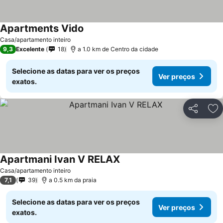
Apartments Vido
Casa/apartamento inteiro
9,3
Excelente
18
a 1.0 km de Centro da cidade
Selecione as datas para ver os preços
Ver preços
exatos.
Partilhar
Ad
Apartmani Ivan V RELAX
Casa/apartamento inteiro
7,1
39
a 0.5 km da praia
Selecione as datas para ver os preços
Ver preços
exatos.