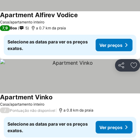
Apartment Alfirev Vodice
Casa/apartamento inteiro
7,9
Boa
5
a 0.7 km da praia
Selecione as datas para ver os preços
Ver preços
exatos.
Partilhar
Ad
Apartment Vinko
Casa/apartamento inteiro
/
a 0.8 km da praia
Pontuação não disponível
Selecione as datas para ver os preços
Ver preços
exatos.