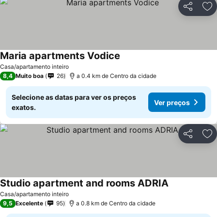
Partilhar
Ad
Maria apartments Vodice
Casa/apartamento inteiro
8,4
Muito boa
26
a 0.4 km de Centro da cidade
Selecione as datas para ver os preços
Ver preços
exatos.
Partilhar
Ad
Studio apartment and rooms ADRIA
Casa/apartamento inteiro
9,5
Excelente
95
a 0.8 km de Centro da cidade