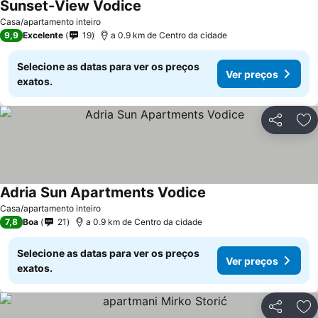
Sunset-View Vodice
Casa/apartamento inteiro
9,9
Excelente
19
a 0.9 km de Centro da cidade
Selecione as datas para ver os preços
Ver preços
exatos.
Partilhar
Ad
Adria Sun Apartments Vodice
Casa/apartamento inteiro
7,8
Boa
21
a 0.9 km de Centro da cidade
Selecione as datas para ver os preços
Ver preços
exatos.
Partilhar
Ad