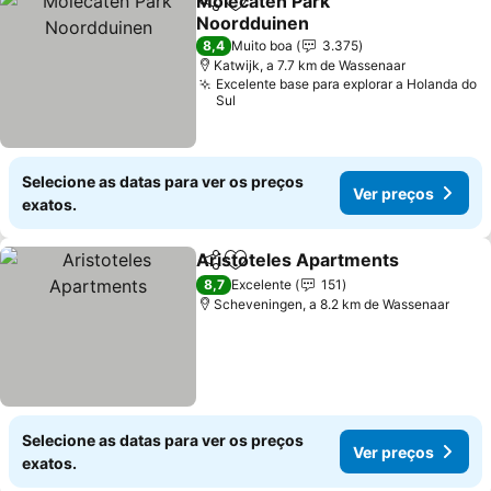
Molecaten Park
Partilhar
Adicionar aos favoritos
Noordduinen
Ver preços
8,4
Muito boa
3.375
Katwijk, a 7.7 km de Wassenaar
Excelente base para explorar a Holanda do
Sul
Selecione as datas para ver os preços
Ver preços
exatos.
Aristoteles Apartments
Partilhar
Adicionar aos favoritos
Ve
8,7
Excelente
151
Scheveningen, a 8.2 km de Wassenaar
Selecione as datas para ver os preços
Ver preços
exatos.