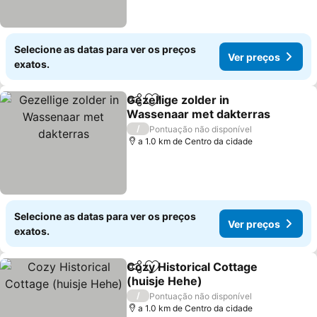
Selecione as datas para ver os preços
Ver preços
exatos.
Gezellige zolder in
Partilhar
Adicionar aos favoritos
Wassenaar met dakterras
Ver preços
/
Pontuação não disponível
a 1.0 km de Centro da cidade
Selecione as datas para ver os preços
Ver preços
exatos.
Cozy Historical Cottage
Partilhar
Adicionar aos favoritos
(huisje Hehe)
Ver preços
/
Pontuação não disponível
a 1.0 km de Centro da cidade