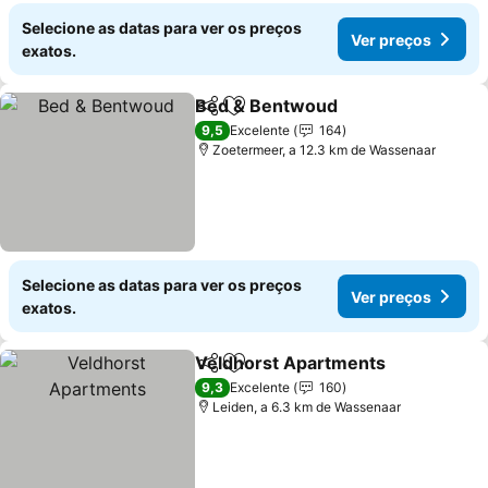
Selecione as datas para ver os preços
Ver preços
exatos.
Bed & Bentwoud
Partilhar
Adicionar aos favoritos
Ver preço
9,5
Excelente
164
Zoetermeer, a 12.3 km de Wassenaar
Selecione as datas para ver os preços
Ver preços
exatos.
Veldhorst Apartments
Partilhar
Adicionar aos favoritos
Ver
9,3
Excelente
160
Leiden, a 6.3 km de Wassenaar