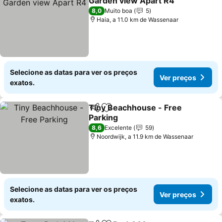
Garden view Apart R4
Ver preços
8,0
Muito boa
5
Haia, a 11.0 km de Wassenaar
Selecione as datas para ver os preços
Ver preços
exatos.
Tiny Beachhouse - Free
Partilhar
Adicionar aos favoritos
Parking
Ver preços
8,6
Excelente
59
Noordwijk, a 11.9 km de Wassenaar
Selecione as datas para ver os preços
Ver preços
exatos.