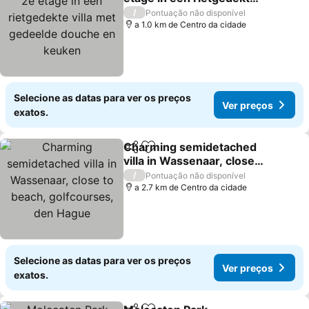
villa met gedeelde
Ver preços
/
Pontuação não disponível
douche en keuken
a 1.0 km de Centro da cidade
Selecione as datas para ver os preços
Ver preços
exatos.
Charming semidetached
Partilhar
Adicionar aos favoritos
villa in Wassenaar, close
to beach, golfcourses,
Ver preços
/
Pontuação não disponível
den Hague
a 2.7 km de Centro da cidade
Selecione as datas para ver os preços
Ver preços
exatos.