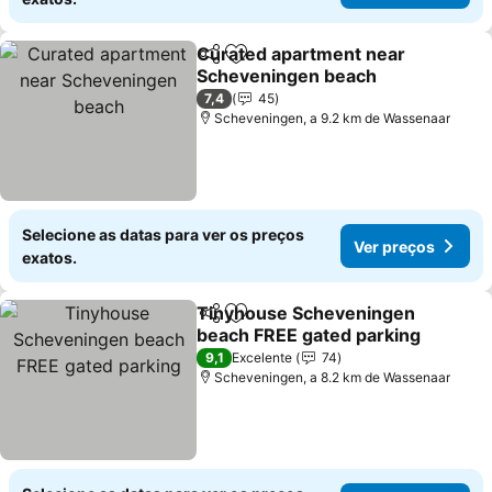
Curated apartment near
Partilhar
Adicionar aos favoritos
Scheveningen beach
Ver preços
7,4
45
Scheveningen, a 9.2 km de Wassenaar
Selecione as datas para ver os preços
Ver preços
exatos.
Tinyhouse Scheveningen
Partilhar
Adicionar aos favoritos
beach FREE gated parking
Ver preços
9,1
Excelente
74
Scheveningen, a 8.2 km de Wassenaar