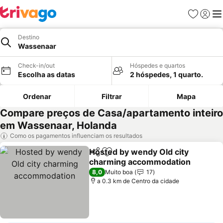
Favoritos
Iniciar
Me
Destino
Wassenaar
Check-in/out
Hóspedes e quartos
Escolha as datas
2 hóspedes, 1 quarto.
Ordenar
Filtrar
Mapa
Compare preços de Casa/apartamento inteiro
em Wassenaar, Holanda
Como os pagamentos influenciam os resultados
Hosted by wendy Old city
Partilhar
Adicionar aos favoritos
charming accommodation
Ver preços
8,0
Muito boa
17
a 0.3 km de Centro da cidade