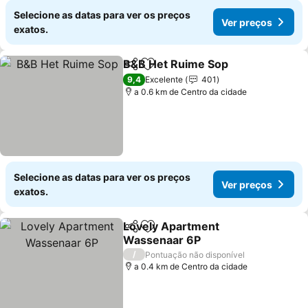
Selecione as datas para ver os preços
Ver preços
exatos.
B&B Het Ruime Sop
Partilhar
Adicionar aos favoritos
Ver pr
9,4
Excelente
401
a 0.6 km de Centro da cidade
Selecione as datas para ver os preços
Ver preços
exatos.
Lovely Apartment
Partilhar
Adicionar aos favoritos
Wassenaar 6P
Ver preços
/
Pontuação não disponível
a 0.4 km de Centro da cidade