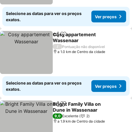
Selecione as datas para ver os preços
Ver preços
exatos.
Cosy appartement
Partilhar
Adicionar aos favoritos
Wassenaar
Ver preços
/
Pontuação não disponível
a 1.0 km de Centro da cidade
Selecione as datas para ver os preços
Ver preços
exatos.
Bright Family Villa on
Partilhar
Adicionar aos favoritos
Dune in Wassenaar
Ver preços
9,0
Excelente
2
a 1.9 km de Centro da cidade