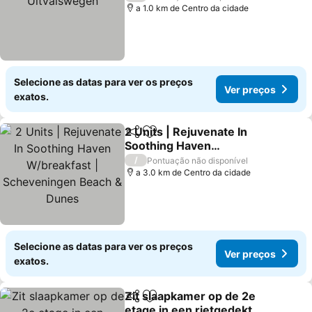
a 1.0 km de Centro da cidade
Selecione as datas para ver os preços
Ver preços
exatos.
2 Units | Rejuvenate In
Partilhar
Adicionar aos favoritos
Soothing Haven
W/breakfast |
Ver preços
/
Pontuação não disponível
Scheveningen Beach &
a 3.0 km de Centro da cidade
Dunes
Selecione as datas para ver os preços
Ver preços
exatos.
Zit slaapkamer op de 2e
Partilhar
Adicionar aos favoritos
etage in een rietgedekte