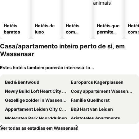
Hotéis
Hotéis de
Hotéis
Hotéis que
Hoté
baratos
luxo
com
permitem
com 
piscinas
animais
Casa/apartamento inteiro perto de si, em
Wassenaar
Estes hotéis também poderão interessá-lo...
Bed & Bentwoud
Europarcs Kagerplassen
Newly Build Loft Heart City Center Delft 20b
Cosy appartement Wassenaar
Gezellige zolder in Wassenaar met dakterras
Familie Quellhorst
Appartement Leiden City Center
B&B Hart van Leiden
Molecaten Park Noordduinen
Aristoteles Apartments
Vakantiehuis T Klavertje
Nieuwendijk hoeve
Ver todas as estadias em Wassenaar
Holiday Park Kijkduin - 814
Cozy Family Home In Noordwijkerhout.