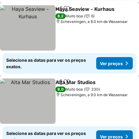
Haya Seaview - Kurhaus
Partilhar
Adicionar aos favoritos
V
8,2
Muito boa
6
Scheveningen, a 8.0 km de Wassenaar
Selecione as datas para ver os preços
Ver preços
exatos.
Alta Mar Studios
Partilhar
Adicionar aos favoritos
Ver preço
8,0
Muito boa
330
Scheveningen, a 9.0 km de Wassenaar
Selecione as datas para ver os preços
Ver preços