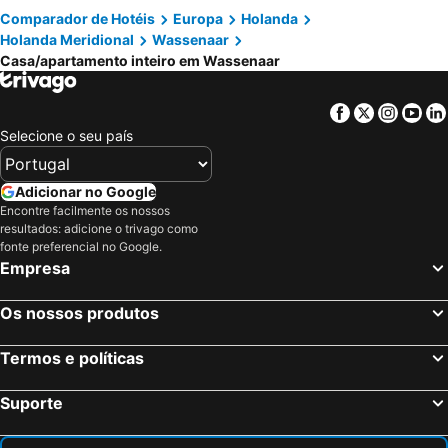
Comparador de Hotéis
Europa
Holanda
Rijnzicht
Holanda Meridional
Wassenaar
Casa/apartamento inteiro em Wassenaar
Facebook
Twitter
Insta
Yo
Selecione o seu país
Adicionar no Google
Encontre facilmente os nossos
resultados: adicione o trivago como
fonte preferencial no Google.
Empresa
Os nossos produtos
Termos e políticas
Suporte