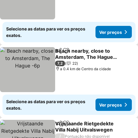
Selecione as datas para ver os preços
Ver preços
exatos.
Beach nearby, close to
Partilhar
Adicionar aos favoritos
Amsterdam, The Hague
-6p
Ver preços
7,2
22
a 0.4 km de Centro da cidade
Selecione as datas para ver os preços
Ver preços
exatos.
Vrijstaande Rietgedekte
Partilhar
Adicionar aos favoritos
Villa Nabij Uitvalswegen
Ver preços
/
Pontuação não disponível