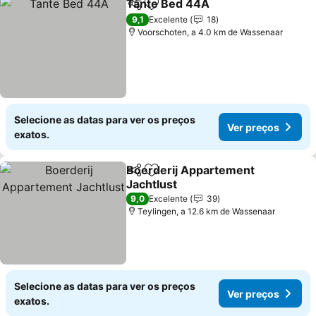
Tante Bed 44A
Partilhar
Adicionar aos favoritos
Ver preços
9,1
Excelente
18
Voorschoten, a 4.0 km de Wassenaar
Selecione as datas para ver os preços
Ver preços
exatos.
Boerderij Appartement
Partilhar
Adicionar aos favoritos
Jachtlust
Ver preços
9,0
Excelente
39
Teylingen, a 12.6 km de Wassenaar
Selecione as datas para ver os preços
Ver preços
exatos.