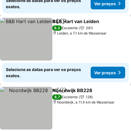
Selecione as datas para ver os preços
Ver preços
exatos.
B&B Hart van Leiden
Partilhar
Adicionar aos favoritos
Ver p
9,3
Excelente
391
Leiden, a 7.1 km de Wassenaar
Selecione as datas para ver os preços
Ver preços
exatos.
Noordwijk BB228
Partilhar
Adicionar aos favoritos
Ver preç
8,7
Excelente
128
Noordwijk, a 11.4 km de Wassenaar