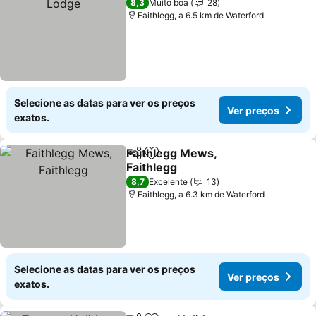
8,3
Muito boa
28
Faithlegg, a 6.5 km de Waterford
Selecione as datas para ver os preços
Ver preços
exatos.
Faithlegg Mews,
Partilhar
Adicionar aos favoritos
Faithlegg
Ver preços
8,7
Excelente
13
Faithlegg, a 6.3 km de Waterford
Selecione as datas para ver os preços
Ver preços
exatos.