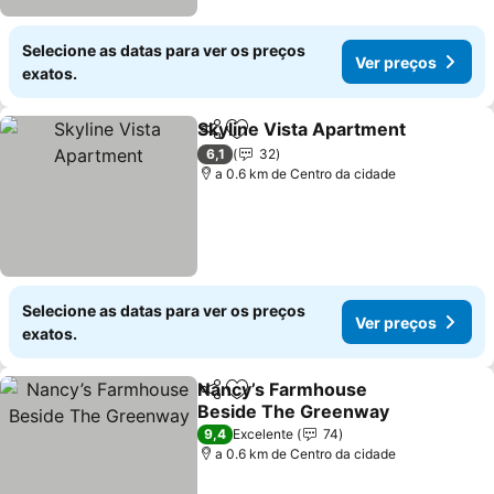
Selecione as datas para ver os preços
Ver preços
exatos.
Skyline Vista Apartment
Partilhar
Adicionar aos favoritos
Ve
6,1
32
a 0.6 km de Centro da cidade
Selecione as datas para ver os preços
Ver preços
exatos.
Nancy’s Farmhouse
Partilhar
Adicionar aos favoritos
Beside The Greenway
Ver preços
9,4
Excelente
74
a 0.6 km de Centro da cidade