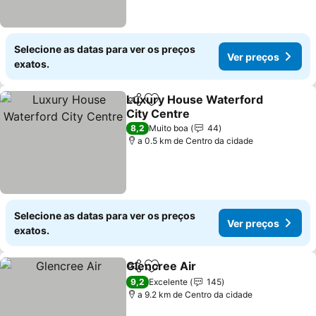
Selecione as datas para ver os preços
Ver preços
exatos.
Luxury House Waterford
Partilhar
Adicionar aos favoritos
City Centre
Ver preços
8,2
Muito boa
44
a 0.5 km de Centro da cidade
Selecione as datas para ver os preços
Ver preços
exatos.
Glencree Air
Partilhar
Adicionar aos favoritos
Ver preços
9,2
Excelente
145
a 9.2 km de Centro da cidade