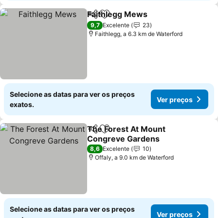
Faithlegg Mews
Partilhar
Adicionar aos favoritos
Ver preço
9,7
Excelente
23
Faithlegg, a 6.3 km de Waterford
Selecione as datas para ver os preços
Ver preços
exatos.
The Forest At Mount
Partilhar
Adicionar aos favoritos
Congreve Gardens
Ver preços
8,6
Excelente
10
Offaly, a 9.0 km de Waterford
Selecione as datas para ver os preços
Ver preços