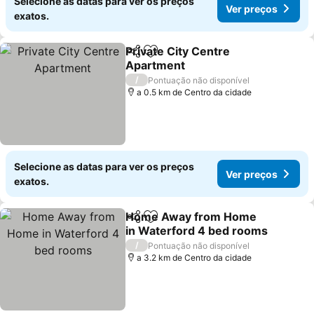
Selecione as datas para ver os preços
Ver preços
exatos.
Private City Centre
Partilhar
Adicionar aos favoritos
Apartment
Ver preços
/
Pontuação não disponível
a 0.5 km de Centro da cidade
Selecione as datas para ver os preços
Ver preços
exatos.
Home Away from Home
Partilhar
Adicionar aos favoritos
in Waterford 4 bed rooms
Ver preços
/
Pontuação não disponível
a 3.2 km de Centro da cidade