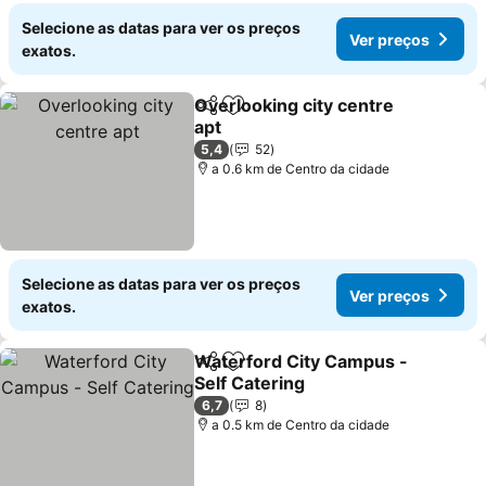
Selecione as datas para ver os preços
Ver preços
exatos.
Overlooking city centre
Partilhar
Adicionar aos favoritos
apt
Ver preços
5,4
52
a 0.6 km de Centro da cidade
Selecione as datas para ver os preços
Ver preços
exatos.
Waterford City Campus -
Partilhar
Adicionar aos favoritos
Self Catering
Ver preços
6,7
8
a 0.5 km de Centro da cidade