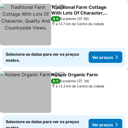
Traditional Farm Cottage
Partilhar
Adicionar aos favoritos
With Lots Of Character,
Quality And Countryside
Ver preços
9,9
Excelente
65
Views.
a 12.7 km de Centro da cidade
Selecione as datas para ver os preços
Ver preços
exatos.
Nolans Organic Farm
Partilhar
Adicionar aos favoritos
Ver p
9,5
Excelente
38
a 13.2 km de Centro da cidade
Selecione as datas para ver os preços
Ver preços
exatos.