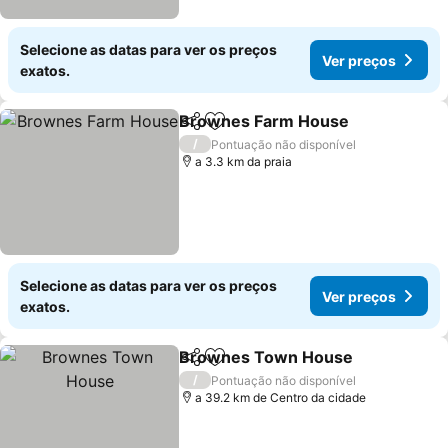
Selecione as datas para ver os preços
Ver preços
exatos.
Brownes Farm House
Partilhar
Adicionar aos favoritos
Ver 
/
Pontuação não disponível
a 3.3 km da praia
Selecione as datas para ver os preços
Ver preços
exatos.
Brownes Town House
Partilhar
Adicionar aos favoritos
Ver
/
Pontuação não disponível
a 39.2 km de Centro da cidade