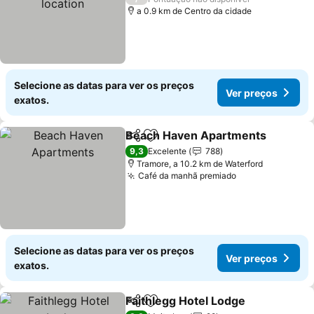
a 0.9 km de Centro da cidade
Selecione as datas para ver os preços
Ver preços
exatos.
Beach Haven Apartments
Partilhar
Adicionar aos favoritos
9,3
Excelente
788
Tramore, a 10.2 km de Waterford
Café da manhã premiado
Ver preços
Selecione as datas para ver os preços
Ver preços
exatos.
Faithlegg Hotel Lodge
Partilhar
Adicionar aos favoritos
Ver 