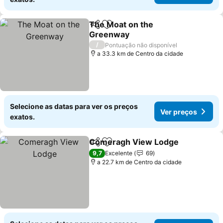
The Moat on the
Partilhar
Adicionar aos favoritos
Greenway
Ver preços
/
Pontuação não disponível
a 33.3 km de Centro da cidade
Selecione as datas para ver os preços
Ver preços
exatos.
Comeragh View Lodge
Partilhar
Adicionar aos favoritos
Ver
9,7
Excelente
69
a 22.7 km de Centro da cidade