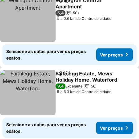
Wellington Central
Partilhar
Adicionar aos favoritos
Apartment
Ver preços
5,4
50
a 0.6 km de Centro da cidade
Selecione as datas para ver os preços
Ver preços
exatos.
Faithlegg Estate, Mews
Partilhar
Adicionar aos favoritos
Holiday Home, Waterford
Ver preços
9,4
Excelente
56
a 6.3 km de Centro da cidade
Selecione as datas para ver os preços
Ver preços
exatos.