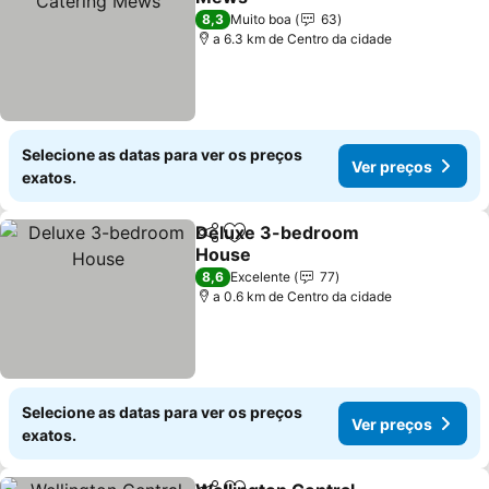
Ver preços
8,3
Muito boa
63
a 6.3 km de Centro da cidade
Selecione as datas para ver os preços
Ver preços
exatos.
Deluxe 3-bedroom
Partilhar
Adicionar aos favoritos
House
Ver preços
8,6
Excelente
77
a 0.6 km de Centro da cidade
Selecione as datas para ver os preços
Ver preços
exatos.