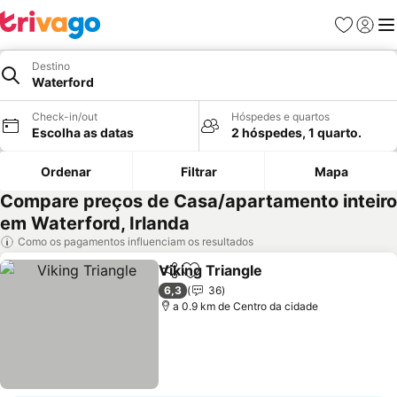
Favoritos
Iniciar
Me
Destino
Waterford
Check-in/out
Hóspedes e quartos
Escolha as datas
2 hóspedes, 1 quarto.
Ordenar
Filtrar
Mapa
Compare preços de Casa/apartamento inteiro
em Waterford, Irlanda
Como os pagamentos influenciam os resultados
Viking Triangle
Partilhar
Adicionar aos favoritos
Ver preços
6,3
36
a 0.9 km de Centro da cidade