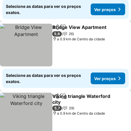
Selecione as datas para ver os preços
Ver preços
exatos.
Bridge View Apartment
Partilhar
Adicionar aos favoritos
Ve
5,6
26
a 0.9 km de Centro da cidade
Selecione as datas para ver os preços
Ver preços
exatos.
Viking triangle Waterford
Partilhar
Adicionar aos favoritos
city
Ver preços
5,7
39
a 0.9 km de Centro da cidade