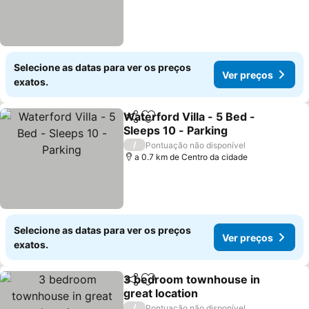
Selecione as datas para ver os preços
Ver preços
exatos.
Waterford Villa - 5 Bed -
Partilhar
Adicionar aos favoritos
Sleeps 10 - Parking
Ver preços
/
Pontuação não disponível
a 0.7 km de Centro da cidade
Selecione as datas para ver os preços
Ver preços
exatos.
3 bedroom townhouse in
Partilhar
Adicionar aos favoritos
great location
Ver preços
/
Pontuação não disponível