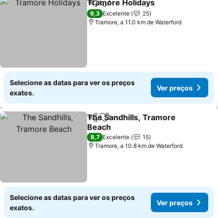
Tramore Holidays
Partilhar
Adicionar aos favoritos
Ver preç
9,3
Excelente
25
Tramore, a 11.0 km de Waterford
Selecione as datas para ver os preços
Ver preços
exatos.
The Sandhills, Tramore
Partilhar
Adicionar aos favoritos
Beach
Ver preços
8,7
Excelente
15
Tramore, a 10.8 km de Waterford
Selecione as datas para ver os preços
Ver preços
exatos.