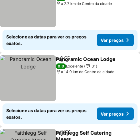
a 2.7 km de Centro da cidade
Selecione as datas para ver os preços
Ver preços
exatos.
Panoramic Ocean Lodge
Partilhar
Adicionar aos favoritos
V
9,0
Excelente
31
a 14.0 km de Centro da cidade
Selecione as datas para ver os preços
Ver preços
exatos.
Faithlegg Self Catering
Partilhar
Adicionar aos favoritos
Mews