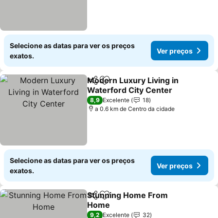
Selecione as datas para ver os preços
Ver preços
exatos.
Modern Luxury Living in
Partilhar
Adicionar aos favoritos
Waterford City Center
Ver preços
8,9
Excelente
18
a 0.6 km de Centro da cidade
Selecione as datas para ver os preços
Ver preços
exatos.
Stunning Home From
Partilhar
Adicionar aos favoritos
Home
Ver preços
9,2
Excelente
32