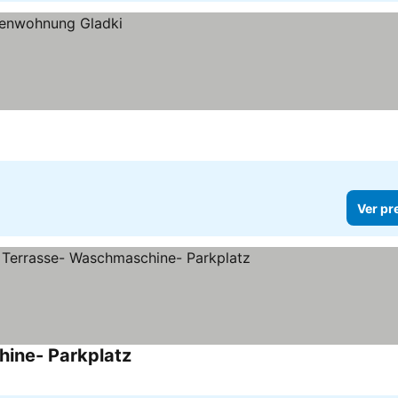
Ver pr
hine- Parkplatz
Ver preços