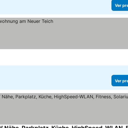
Ver pr
Ver pr