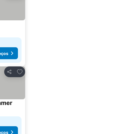
eços
Adicionar aos favoritos
Partilhar
mmer
Ver preços
eços