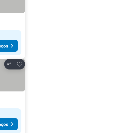
eços
Adicionar aos favoritos
Partilhar
os
eços