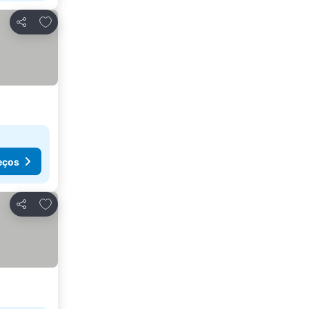
Adicionar aos favoritos
Partilhar
eços
Adicionar aos favoritos
Partilhar