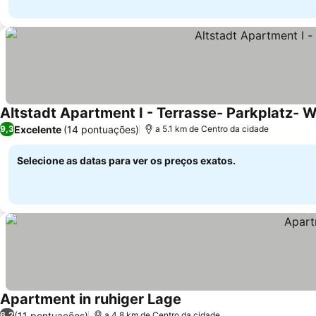
Altstadt Apartment I - Terrasse- Parkplatz-
Excelente
(14 pontuações)
9,3
a 5.1 km de Centro da cidade
Selecione as datas para ver os preços exatos.
Apartment in ruhiger Lage
Ver preços
(11 pontuações)
6,2
a 4.8 km de Centro da cidade