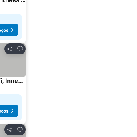
HANNIBAL - Design Apartment Magnolia 1, VW Nähe, Parkplatz, Küche, HighSpeed-WLAN, Fitness, Solarium
eços
Adicionar aos favoritos
Partilhar
Wohlfuhlapartment, Parkplatz, Boxspringbetten, Massagesessel, Nespresso, 1gbit Lan & Wifi, Innenstadt
eços
Adicionar aos favoritos
Partilhar