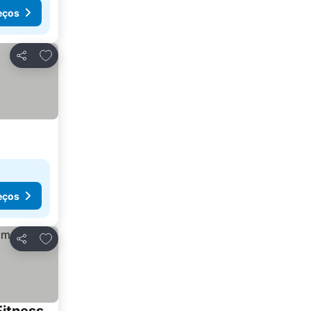
eços
Adicionar aos favoritos
Partilhar
eços
Adicionar aos favoritos
Partilhar