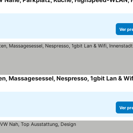
Ver pr
Ver pr