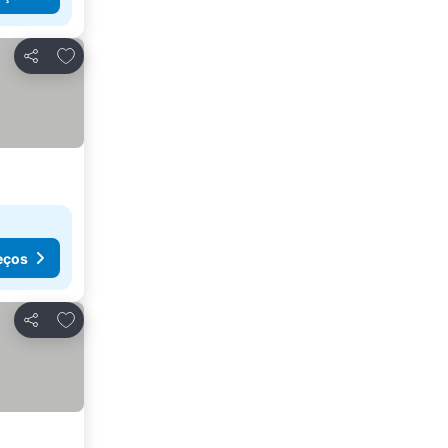
Adicionar aos favoritos
Partilhar
eços
Adicionar aos favoritos
Partilhar