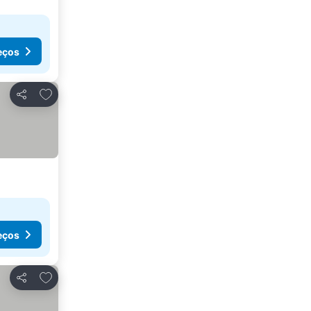
eços
Adicionar aos favoritos
Partilhar
eços
Adicionar aos favoritos
Partilhar