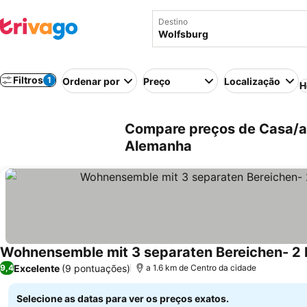
Destino
Filtros
1
Ordenar por
Preço
Localização
H
Compare preços de Casa/ap
Alemanha
Ver preços
Excelente
(9 pontuações)
9,4
a 1.6 km de Centro da cidade
Selecione as datas para ver os preços exatos.