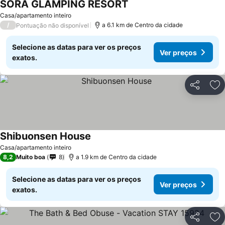
SORA GLAMPING RESORT
Casa/apartamento inteiro
/
a 6.1 km de Centro da cidade
Pontuação não disponível
Selecione as datas para ver os preços
Ver preços
exatos.
Partilhar
Ad
Shibuonsen House
Casa/apartamento inteiro
8,2
Muito boa
8
a 1.9 km de Centro da cidade
Selecione as datas para ver os preços
Ver preços
exatos.
Partilhar
Ad