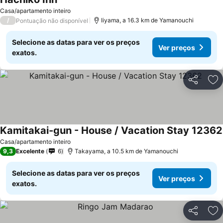
Casa/apartamento inteiro
/
Iiyama, a 16.3 km de Yamanouchi
Pontuação não disponível
Selecione as datas para ver os preços
Ver preços
exatos.
Partilhar
Ad
Kamitakai-gun - House / Vacation Stay 12362
Casa/apartamento inteiro
9,3
Excelente
6
Takayama, a 10.5 km de Yamanouchi
Selecione as datas para ver os preços
Ver preços
exatos.
Partilhar
Ad