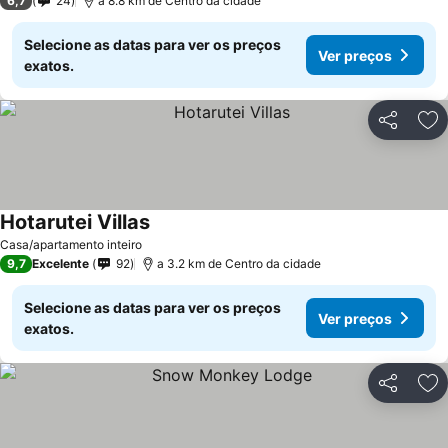
6,7
24
a 8.8 km de Centro da cidade
Selecione as datas para ver os preços
Ver preços
exatos.
Partilhar
Ad
Hotarutei Villas
Casa/apartamento inteiro
9,7
Excelente
92
a 3.2 km de Centro da cidade
Selecione as datas para ver os preços
Ver preços
exatos.
Partilhar
Ad