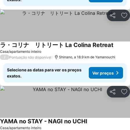
Partilhar
Ad
ラ・コリナ リトリート La Colina Retreat
Casa/apartamento inteiro
/
Shinano, a 18.9 km de Yamanouchi
Pontuação não disponível
Selecione as datas para ver os preços
Ver preços
exatos.
Partilhar
Ad
YAMA no STAY - NAGI no UCHI
Casa/apartamento inteiro