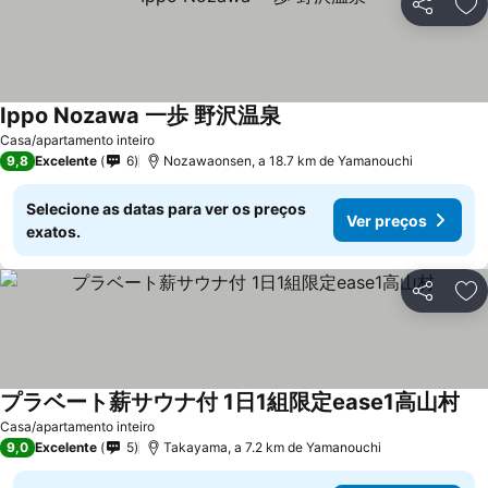
Partilhar
Ad
Ippo Nozawa 一歩 野沢温泉
Casa/apartamento inteiro
9,8
Excelente
6
Nozawaonsen, a 18.7 km de Yamanouchi
Selecione as datas para ver os preços
Ver preços
exatos.
Partilhar
Ad
プラベート薪サウナ付 1日1組限定ease1高山村
Casa/apartamento inteiro
9,0
Excelente
5
Takayama, a 7.2 km de Yamanouchi