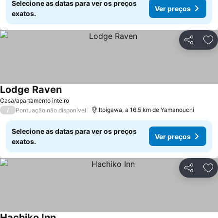
Selecione as datas para ver os preços
Ver preços
exatos.
Partilhar
Ad
Lodge Raven
Casa/apartamento inteiro
/
Itoigawa, a 16.5 km de Yamanouchi
Pontuação não disponível
Selecione as datas para ver os preços
Ver preços
exatos.
Partilhar
Ad
Hachiko Inn