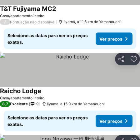
T&T Fujiyama MC2
Casa/apartamento inteiro
/
Iiyama, a 11.6 km de Yamanouchi
Pontuação não disponível
Selecione as datas para ver os preços
Ver preços
exatos.
Partilhar
Ad
Raicho Lodge
Casa/apartamento inteiro
8,7
Excelente
9
Iiyama, a 15.9 km de Yamanouchi
Selecione as datas para ver os preços
Ver preços
exatos.