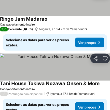
Ringo Jam Madarao
Casa/apartamento inteiro
9,0
Excelente
65
Itoigawa, a 16.4 km de Yamanouchi
Selecione as datas para ver os preços
Ver preços
exatos.
Partilhar
Ad
Tani House Tokiwa Nozawa Onsen & More
Casa/apartamento inteiro
/
Iiyama, a 17.4 km de Yamanouchi
Pontuação não disponível
Selecione as datas para ver os preços
Ver preços
exatos.