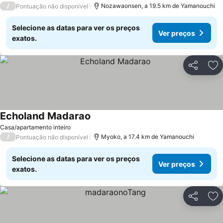
/
Nozawaonsen, a 19.5 km de Yamanouchi
Pontuação não disponível
Selecione as datas para ver os preços
Ver preços
exatos.
Partilhar
Ad
Echoland Madarao
Casa/apartamento inteiro
/
Myoko, a 17.4 km de Yamanouchi
Pontuação não disponível
Selecione as datas para ver os preços
Ver preços
exatos.
Partilhar
Ad