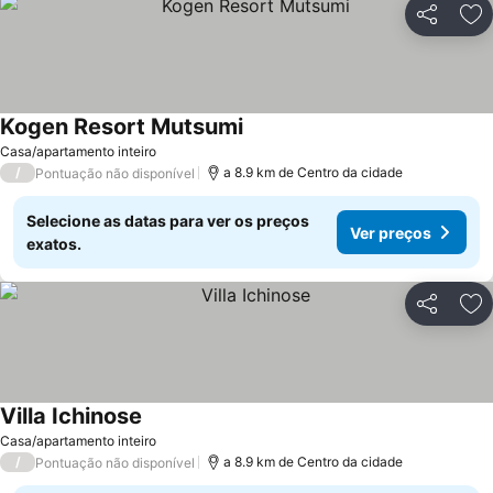
Partilhar
Ad
Kogen Resort Mutsumi
Casa/apartamento inteiro
/
a 8.9 km de Centro da cidade
Pontuação não disponível
Selecione as datas para ver os preços
Ver preços
exatos.
Partilhar
Ad
Villa Ichinose
Casa/apartamento inteiro
/
a 8.9 km de Centro da cidade
Pontuação não disponível