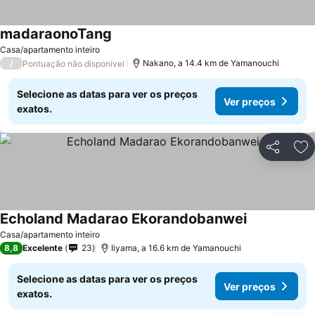
madaraonoTang
Casa/apartamento inteiro
/
Nakano, a 14.4 km de Yamanouchi
Pontuação não disponível
Selecione as datas para ver os preços
Ver preços
exatos.
Partilhar
Ad
Echoland Madarao Ekorandobanwei
Casa/apartamento inteiro
8,8
Excelente
23
Iiyama, a 16.6 km de Yamanouchi
Selecione as datas para ver os preços
Ver preços
exatos.