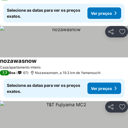
Selecione as datas para ver os preços
Ver preços
exatos.
Partilhar
Ad
nozawasnow
Casa/apartamento inteiro
7,7
Boa
67
Nozawaonsen, a 19.3 km de Yamanouchi
Selecione as datas para ver os preços
Ver preços
exatos.
Partilhar
Ad