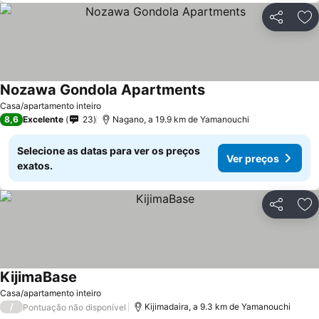
Partilhar
Ad
Nozawa Gondola Apartments
Casa/apartamento inteiro
8,6
Excelente
23
Nagano, a 19.9 km de Yamanouchi
Selecione as datas para ver os preços
Ver preços
exatos.
Partilhar
Ad
KijimaBase
Casa/apartamento inteiro
/
Kijimadaira, a 9.3 km de Yamanouchi
Pontuação não disponível