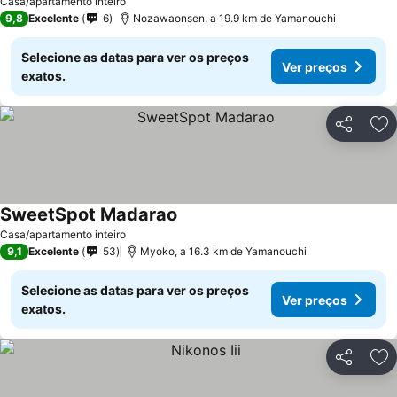
Casa/apartamento inteiro
9,8
Excelente
6
Nozawaonsen, a 19.9 km de Yamanouchi
Selecione as datas para ver os preços
Ver preços
exatos.
Partilhar
Ad
SweetSpot Madarao
Casa/apartamento inteiro
9,1
Excelente
53
Myoko, a 16.3 km de Yamanouchi
Selecione as datas para ver os preços
Ver preços
exatos.
Partilhar
Ad