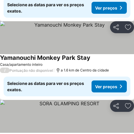
Selecione as datas para ver os preços
Ver preços
exatos.
Partilhar
Ad
Yamanouchi Monkey Park Stay
Casa/apartamento inteiro
/
a 1.6 km de Centro da cidade
Pontuação não disponível
Selecione as datas para ver os preços
Ver preços
exatos.
Partilhar
Ad