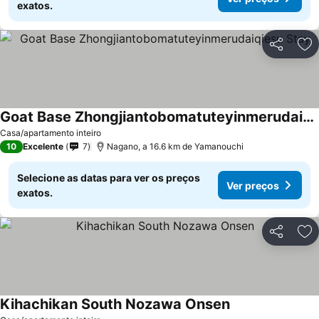
exatos.
Partilhar
Ad
Goat Base Zhongjiantobomatuteyinmerudaiqiesu Stay
Casa/apartamento inteiro
10
Excelente
7
Nagano, a 16.6 km de Yamanouchi
Selecione as datas para ver os preços
Ver preços
exatos.
Partilhar
Ad
Kihachikan South Nozawa Onsen