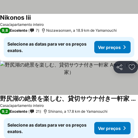
Nikonos Iii
Casa/apartamento inteiro
9,8
Excelente
7
Nozawaonsen, a 18.9 km de Yamanouchi
Selecione as datas para ver os preços
Ver preços
exatos.
Partilhar
Ad
野尻湖の絶景を楽しむ、貸切サウナ付き一軒家 Anoie（あの家）
Casa/apartamento inteiro
9,2
Excelente
21
Shinano, a 17.8 km de Yamanouchi
Selecione as datas para ver os preços
Ver preços
exatos.