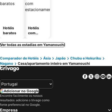
Hotéis
Hotéis
baratos
com
estaciona
mento
Ver todas as estadias em Yamanouchi
Comparador de Hotéis
Ásia
Japão
Chubu e Hokuriku
Nagano
Casa/apartamento inteiro em Yamanouchi
Facebook
Twitter
Insta
Yo
Adicionar no Google
Encontre facilmente os nossos
resultados: adicione o trivago como
fonte preferencial no Google.
Empresa