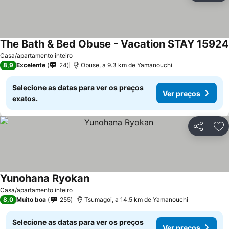
The Bath & Bed Obuse - Vacation STAY 15924
Casa/apartamento inteiro
8,9
Excelente
24
Obuse, a 9.3 km de Yamanouchi
Selecione as datas para ver os preços
Ver preços
exatos.
Partilhar
Ad
Yunohana Ryokan
Casa/apartamento inteiro
8,0
Muito boa
255
Tsumagoi, a 14.5 km de Yamanouchi
Selecione as datas para ver os preços
Ver preços