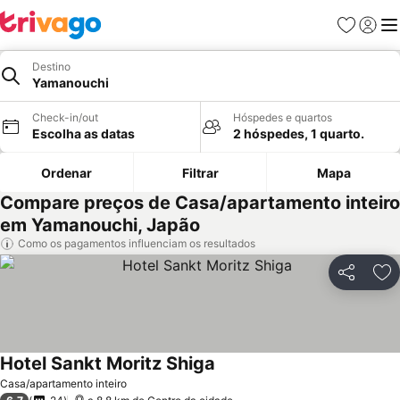
Favoritos
Iniciar
Me
Destino
Yamanouchi
Check-in/out
Hóspedes e quartos
Escolha as datas
2 hóspedes, 1 quarto.
Ordenar
Filtrar
Mapa
Compare preços de Casa/apartamento inteiro
em Yamanouchi, Japão
Como os pagamentos influenciam os resultados
Partilhar
Ad
Hotel Sankt Moritz Shiga
Casa/apartamento inteiro