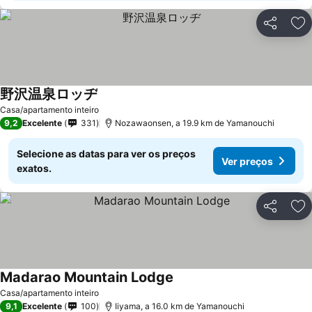
Partilhar
Ad
野沢温泉ロッヂ
Casa/apartamento inteiro
9,2
Excelente
331
Nozawaonsen, a 19.9 km de Yamanouchi
Selecione as datas para ver os preços
Ver preços
exatos.
Partilhar
Ad
Madarao Mountain Lodge
Casa/apartamento inteiro
9,1
Excelente
100
Iiyama, a 16.0 km de Yamanouchi