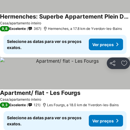
Hermenches: Superbe Appartement Plein De Charme Dans Maison De Caractère,
Casa/apartamento inteiro
9,8
Excelente
367
Hermenches, a 17.8 km de Yverdon-les-Bains
Selecione as datas para ver os preços
Ver preços
exatos.
Partilhar
Ad
Apartment/ flat - Les Fourgs
Casa/apartamento inteiro
9,3
Excelente
121
Les Fourgs, a 18.0 km de Yverdon-les-Bains
Selecione as datas para ver os preços
Ver preços
exatos.