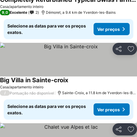
Casa/apartamento inteiro
9,0
Excelente
2
Démoret, a 9.4 km de Yverdon-les-Bains
Selecione as datas para ver os preços
Ver preços
exatos.
Partilhar
Ad
Big Villa in Sainte-croix
Casa/apartamento inteiro
/
Sainte-Croix, a 11.8 km de Yverdon-les-Bains
Pontuação não disponível
Selecione as datas para ver os preços
Ver preços
exatos.
Partilhar
Ad