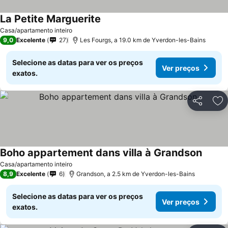
La Petite Marguerite
Casa/apartamento inteiro
9,0
Excelente
27
Les Fourgs, a 19.0 km de Yverdon-les-Bains
Selecione as datas para ver os preços
Ver preços
exatos.
Partilhar
Ad
Boho appartement dans villa à Grandson
Casa/apartamento inteiro
8,9
Excelente
6
Grandson, a 2.5 km de Yverdon-les-Bains
Selecione as datas para ver os preços
Ver preços
exatos.