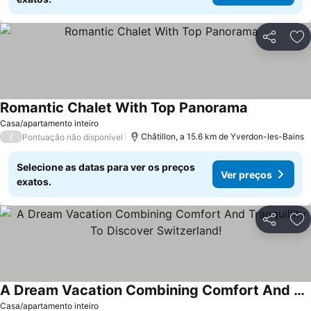
Partilhar
Ad
Romantic Chalet With Top Panorama
Casa/apartamento inteiro
/
Châtillon, a 15.6 km de Yverdon-les-Bains
Pontuação não disponível
Selecione as datas para ver os preços
Ver preços
exatos.
Partilhar
Ad
A Dream Vacation Combining Comfort And Tranquillity To Discover Switzerland!
Casa/apartamento inteiro