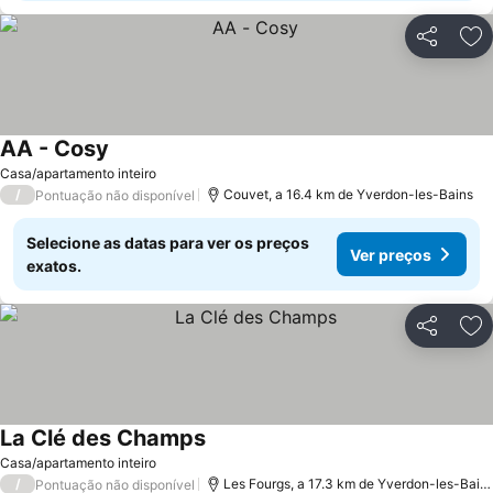
Partilhar
Ad
AA - Cosy
Casa/apartamento inteiro
/
Couvet, a 16.4 km de Yverdon-les-Bains
Pontuação não disponível
Selecione as datas para ver os preços
Ver preços
exatos.
Partilhar
Ad
La Clé des Champs
Casa/apartamento inteiro
/
Les Fourgs, a 17.3 km de Yverdon-les-Bains
Pontuação não disponível