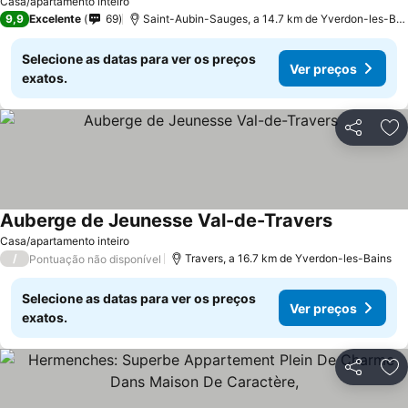
Casa/apartamento inteiro
9,9
Excelente
69
Saint-Aubin-Sauges, a 14.7 km de Yverdon-les-Bains
Selecione as datas para ver os preços
Ver preços
exatos.
Partilhar
Ad
Auberge de Jeunesse Val-de-Travers
Casa/apartamento inteiro
/
Travers, a 16.7 km de Yverdon-les-Bains
Pontuação não disponível
Selecione as datas para ver os preços
Ver preços
exatos.
Partilhar
Ad