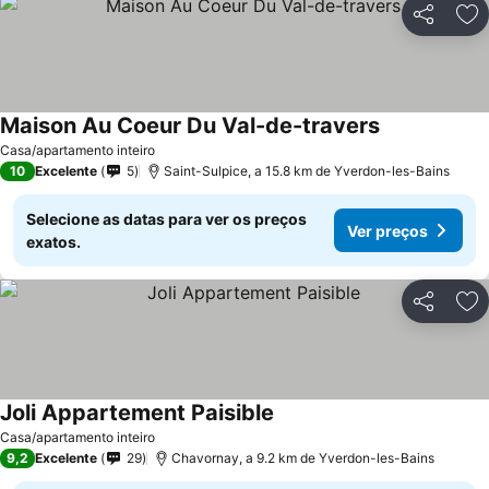
Partilhar
Ad
Maison Au Coeur Du Val-de-travers
Casa/apartamento inteiro
10
Excelente
5
Saint-Sulpice, a 15.8 km de Yverdon-les-Bains
Selecione as datas para ver os preços
Ver preços
exatos.
Partilhar
Ad
Joli Appartement Paisible
Casa/apartamento inteiro
9,2
Excelente
29
Chavornay, a 9.2 km de Yverdon-les-Bains