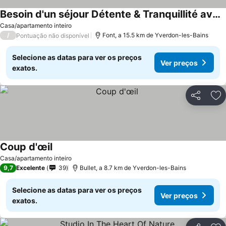
Besoin d'un séjour Détente & Tranquillité avec une vue panoramique ?
Casa/apartamento inteiro
/
Font, a 15.5 km de Yverdon-les-Bains
Pontuação não disponível
Selecione as datas para ver os preços
Ver preços
exatos.
Partilhar
Ad
Coup d'œil
Casa/apartamento inteiro
9,7
Excelente
39
Bullet, a 8.7 km de Yverdon-les-Bains
Selecione as datas para ver os preços
Ver preços
exatos.