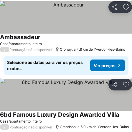
Partilhar
Ad
Ambassadeur
Casa/apartamento inteiro
/
Cronay, a 4.8 km de Yverdon-les-Bains
Pontuação não disponível
Selecione as datas para ver os preços
Ver preços
exatos.
Partilhar
Ad
6bd Famous Luxury Design Awarded Villa
Casa/apartamento inteiro
/
Grandson, a 6.0 km de Yverdon-les-Bains
Pontuação não disponível