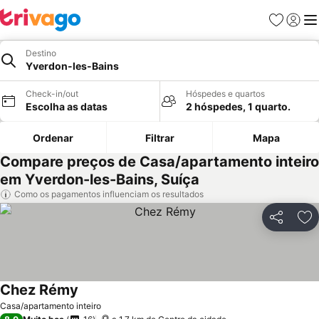
Favoritos
Iniciar
Me
Destino
Yverdon-les-Bains
Check-in/out
Hóspedes e quartos
Escolha as datas
2 hóspedes, 1 quarto.
Ordenar
Filtrar
Mapa
Compare preços de Casa/apartamento inteiro
em Yverdon-les-Bains, Suíça
Como os pagamentos influenciam os resultados
Partilhar
Ad
Chez Rémy
Casa/apartamento inteiro