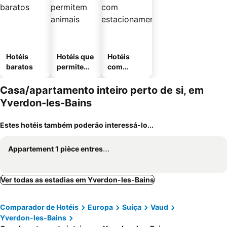
Hotéis
Hotéis que
Hotéis
baratos
permitem
com
animais
estaciona
mento
Casa/apartamento inteiro perto de si, em
Yverdon-les-Bains
Estes hotéis também poderão interessá-lo...
Appartement 1 pièce entresol 30 m2 proche du centre et bain thermal
Ver todas as estadias em Yverdon-les-Bains
Comparador de Hotéis
Europa
Suíça
Vaud
Yverdon-les-Bains