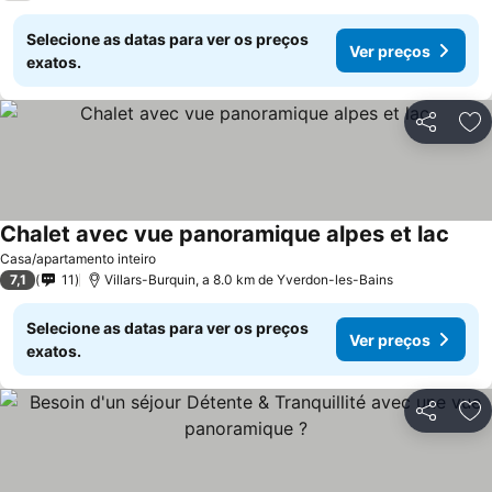
Selecione as datas para ver os preços
Ver preços
exatos.
Partilhar
Ad
Chalet avec vue panoramique alpes et lac
Casa/apartamento inteiro
7,1
11
Villars-Burquin, a 8.0 km de Yverdon-les-Bains
Selecione as datas para ver os preços
Ver preços
exatos.
Partilhar
Ad