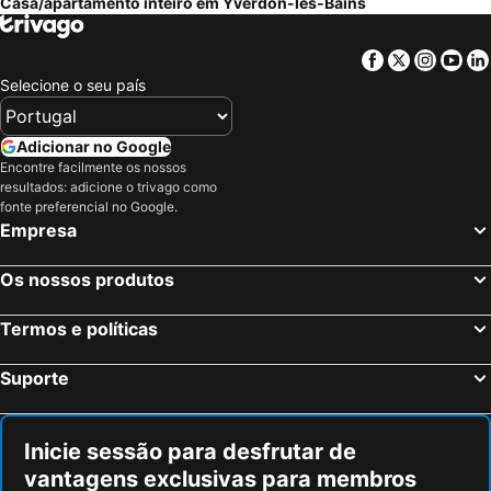
Casa/apartamento inteiro em Yverdon-les-Bains
Facebook
Twitter
Insta
Yo
Selecione o seu país
Adicionar no Google
Encontre facilmente os nossos
resultados: adicione o trivago como
fonte preferencial no Google.
Empresa
Os nossos produtos
Termos e políticas
Suporte
Inicie sessão para desfrutar de
vantagens exclusivas para membros