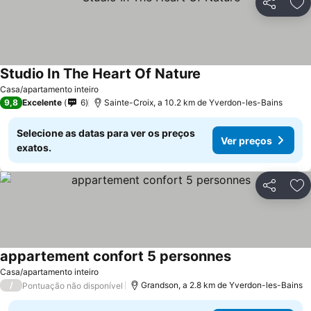
Partilhar
Ad
Studio In The Heart Of Nature
Casa/apartamento inteiro
9,8
Excelente
6
Sainte-Croix, a 10.2 km de Yverdon-les-Bains
Selecione as datas para ver os preços
Ver preços
exatos.
Partilhar
Ad
appartement confort 5 personnes
Casa/apartamento inteiro
/
Grandson, a 2.8 km de Yverdon-les-Bains
Pontuação não disponível