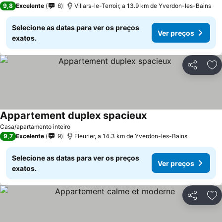
9,8
Excelente
6
Villars-le-Terroir, a 13.9 km de Yverdon-les-Bains
Selecione as datas para ver os preços
Ver preços
exatos.
Partilhar
Ad
Appartement duplex spacieux
Casa/apartamento inteiro
9,7
Excelente
9
Fleurier, a 14.3 km de Yverdon-les-Bains
Selecione as datas para ver os preços
Ver preços
exatos.
Partilhar
Ad