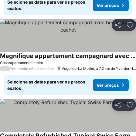
Selecione as datas para ver os preços
Ver preços
exatos.
Partilhar
Ad
Magnifique appartement campagnard avec beaucoup de cachet
Casa/apartamento inteiro
/
Vugelles-La Mothe, a 7.2 km de Yverdon-les-Bains
Pontuação não disponível
Selecione as datas para ver os preços
Ver preços
exatos.
Partilhar
Ad
Completely Refurbished Typical Swiss Farmhouse