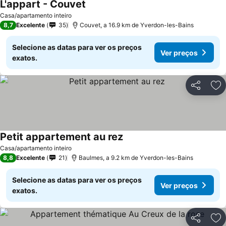
L'appart - Couvet
Casa/apartamento inteiro
8,7
Excelente
35
Couvet, a 16.9 km de Yverdon-les-Bains
Selecione as datas para ver os preços
Ver preços
exatos.
Partilhar
Ad
Petit appartement au rez
Casa/apartamento inteiro
8,8
Excelente
21
Baulmes, a 9.2 km de Yverdon-les-Bains
Selecione as datas para ver os preços
Ver preços
exatos.
Partilhar
Ad