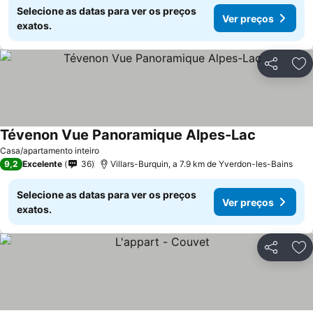
Selecione as datas para ver os preços
Ver preços
exatos.
Partilhar
Ad
Tévenon Vue Panoramique Alpes-Lac
Casa/apartamento inteiro
9,2
Excelente
36
Villars-Burquin, a 7.9 km de Yverdon-les-Bains
Selecione as datas para ver os preços
Ver preços
exatos.
Partilhar
Ad