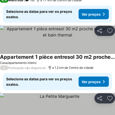
8,0
Muito boa
16
a 1.7 km de Centro da cidade
Selecione as datas para ver os preços
Ver preços
exatos.
Partilhar
Ad
Appartement 1 pièce entresol 30 m2 proche du centre et bain thermal
Casa/apartamento inteiro
/
a 1.2 km de Centro da cidade
Pontuação não disponível
Selecione as datas para ver os preços
Ver preços
exatos.
Partilhar
Ad