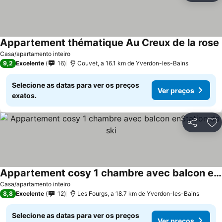
Appartement thématique Au Creux de la rose
Casa/apartamento inteiro
9,2
Excelente
16
Couvet, a 16.1 km de Yverdon-les-Bains
Selecione as datas para ver os preços
Ver preços
exatos.
Partilhar
Ad
Appartement cosy 1 chambre avec balcon enStation de ski
Casa/apartamento inteiro
8,8
Excelente
12
Les Fourgs, a 18.7 km de Yverdon-les-Bains
Selecione as datas para ver os preços
Ver preços