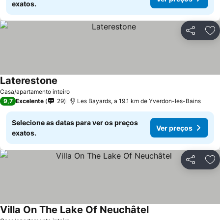
exatos.
Partilhar
Ad
Laterestone
Casa/apartamento inteiro
9,7
Excelente
29
Les Bayards, a 19.1 km de Yverdon-les-Bains
Selecione as datas para ver os preços
Ver preços
exatos.
Partilhar
Ad
Villa On The Lake Of Neuchâtel