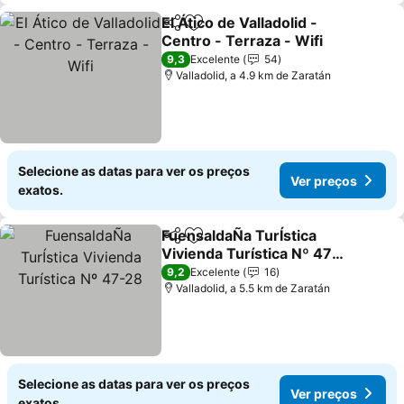
El Ático de Valladolid -
Partilhar
Adicionar aos favoritos
Centro - Terraza - Wifi
9,3
Excelente
54
Valladolid, a 4.9 km de Zaratán
Selecione as datas para ver os preços
Ver preços
exatos.
FuensaldaÑa TurÍstica
Partilhar
Adicionar aos favoritos
Vivienda Turística Nº 47-
28
9,2
Excelente
16
Valladolid, a 5.5 km de Zaratán
Selecione as datas para ver os preços
Ver preços
exatos.