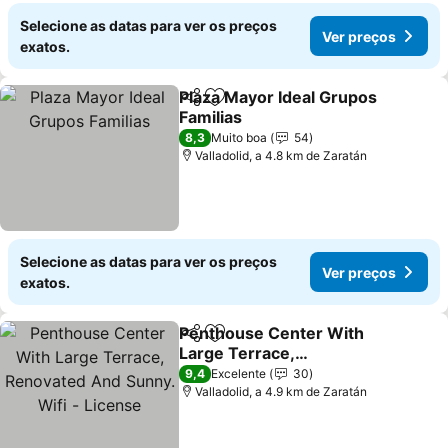
Selecione as datas para ver os preços
Ver preços
exatos.
Plaza Mayor Ideal Grupos
Partilhar
Adicionar aos favoritos
Familias
8,3
Muito boa
54
Valladolid, a 4.8 km de Zaratán
Selecione as datas para ver os preços
Ver preços
exatos.
Penthouse Center With
Partilhar
Adicionar aos favoritos
Large Terrace,
Renovated And Sunny.
9,4
Excelente
30
Wifi - License
Valladolid, a 4.9 km de Zaratán