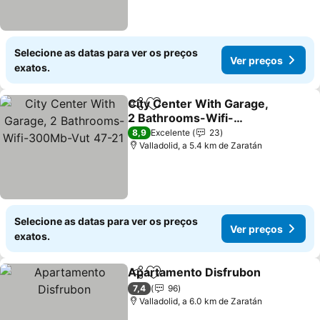
Selecione as datas para ver os preços
Ver preços
exatos.
City Center With Garage,
Partilhar
Adicionar aos favoritos
2 Bathrooms-Wifi-
300Mb-Vut 47-21
8,9
Excelente
23
Valladolid, a 5.4 km de Zaratán
Selecione as datas para ver os preços
Ver preços
exatos.
Apartamento Disfrubon
Partilhar
Adicionar aos favoritos
7,4
96
Valladolid, a 6.0 km de Zaratán