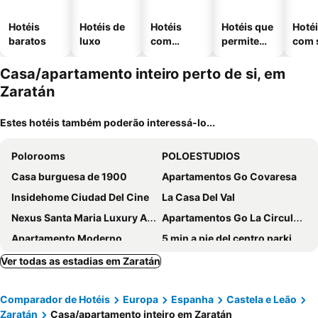
Hotéis
Hotéis de
Hotéis
Hotéis que
Hoté
baratos
luxo
com
permitem
com 
piscinas
animais
Casa/apartamento inteiro perto de si, em
Zaratán
Estes hotéis também poderão interessá-lo...
Polorooms
POLOESTUDIOS
Casa burguesa de 1900
Apartamentos Go Covaresa
Insidehome Ciudad Del Cine
La Casa Del Val
Nexus Santa Maria Luxury Apartamentos
Apartamentos Go La Circular-parking Gratuito
Apartamento Moderno
5 min a pie del centro parking free
Airva: Apartamento Marti Monso
New And Cozy Next To The Center 1-6 People Wifi + Smarttv + Ac
Ver todas as estadias em Zaratán
Apartamentos Wow Valladolid
Airva: Apartamentos Bajada De La Libertad
Comparador de Hotéis
Europa
Espanha
Castela e Leão
Paraiso Suites By Gaiarooms
FuensaldaÑa TurÍstica Vivienda Turística Nº 47-28
Zaratán
Casa/apartamento inteiro em Zaratán