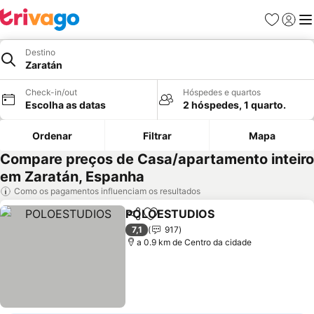
Favoritos
Iniciar
Me
Destino
Zaratán
Check-in/out
Hóspedes e quartos
Escolha as datas
2 hóspedes, 1 quarto.
Ordenar
Filtrar
Mapa
Compare preços de Casa/apartamento inteiro
em Zaratán, Espanha
Como os pagamentos influenciam os resultados
POLOESTUDIOS
Partilhar
Adicionar aos favoritos
7,1
917
a 0.9 km de Centro da cidade