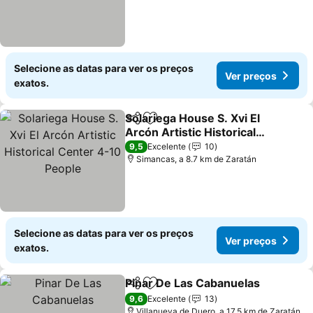
Selecione as datas para ver os preços
Ver preços
exatos.
Solariega House S. Xvi El
Partilhar
Adicionar aos favoritos
Arcón Artistic Historical
Center 4-10 People
9,5
Excelente
10
Simancas, a 8.7 km de Zaratán
Selecione as datas para ver os preços
Ver preços
exatos.
Pinar De Las Cabanuelas
Partilhar
Adicionar aos favoritos
9,6
Excelente
13
Villanueva de Duero, a 17.5 km de Zaratán