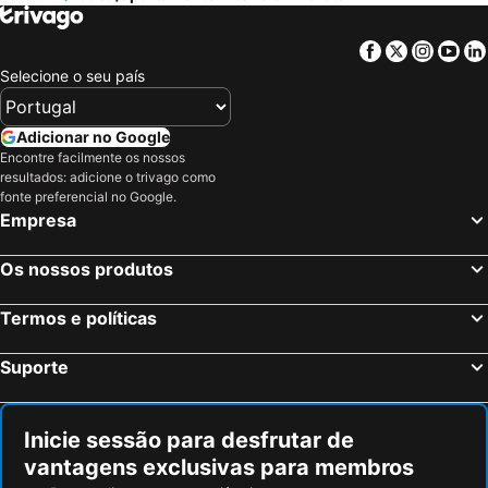
Sg Apartamentos, Silio 4-b
Casa Alfredo
Facebook
Twitter
Insta
Yo
Selecione o seu país
Adicionar no Google
Encontre facilmente os nossos
resultados: adicione o trivago como
fonte preferencial no Google.
Empresa
Os nossos produtos
Termos e políticas
Suporte
Inicie sessão para desfrutar de
vantagens exclusivas para membros