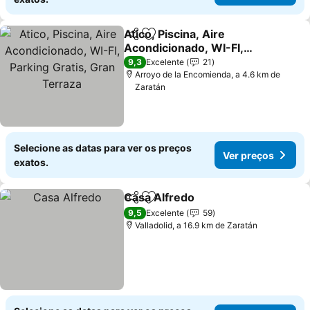
Atico, Piscina, Aire
Partilhar
Adicionar aos favoritos
Acondicionado, WI-FI,
Parking Gratis, Gran
9,3
Excelente
21
Terraza
Arroyo de la Encomienda, a 4.6 km de
Zaratán
Selecione as datas para ver os preços
Ver preços
exatos.
Casa Alfredo
Partilhar
Adicionar aos favoritos
9,5
Excelente
59
Valladolid, a 16.9 km de Zaratán