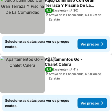
Atico Luminoso Con Gran
Partilhar
Adicionar aos favoritos
Terraza Y Piscina De La
Comunidad
9,2
Excelente
30
Arroyo de la Encomienda, a 4.6 km de
Zaratán
Selecione as datas para ver os preços
Ver preços
exatos.
Apartamentos Go -
Partilhar
Adicionar aos favoritos
Chalet Calera
8,9
Excelente
41
Arroyo de la Encomienda, a 5.8 km de
Zaratán
Selecione as datas para ver os preços
Ver preços
exatos.