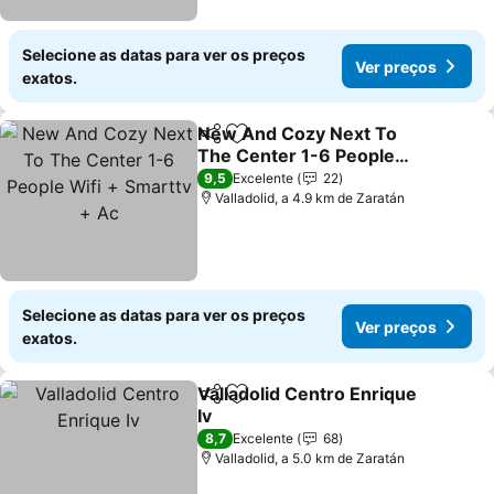
Selecione as datas para ver os preços
Ver preços
exatos.
New And Cozy Next To
Partilhar
Adicionar aos favoritos
The Center 1-6 People
Wifi + Smarttv + Ac
9,5
Excelente
22
Valladolid, a 4.9 km de Zaratán
Selecione as datas para ver os preços
Ver preços
exatos.
Valladolid Centro Enrique
Partilhar
Adicionar aos favoritos
Iv
8,7
Excelente
68
Valladolid, a 5.0 km de Zaratán