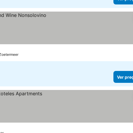
 Zoetermeer
Ver pre
er