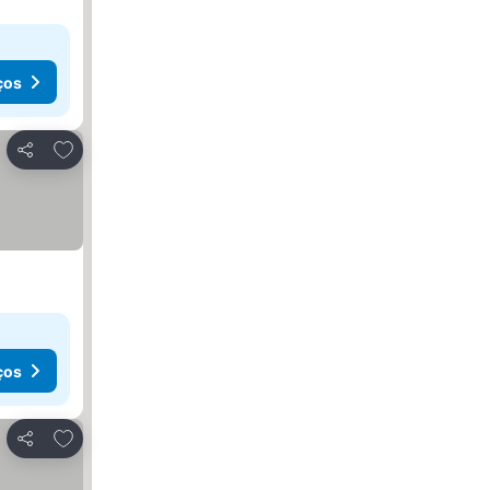
ços
Adicionar aos favoritos
Partilhar
ços
Adicionar aos favoritos
Partilhar