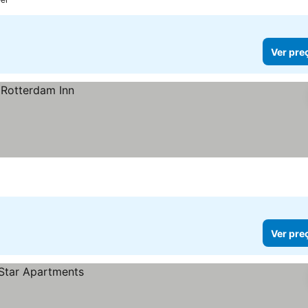
Ver pre
Ver pre