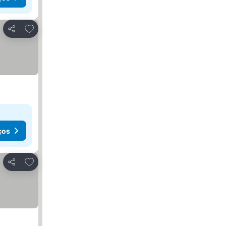
Adicionar aos favoritos
Partilhar
ços
Adicionar aos favoritos
Partilhar