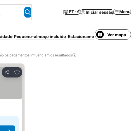
PT · €
Menu
Iniciar sessão
.
Ver mapa
cidade
Pequeno-almoço incluído
Estacionamento
Animais permi
o os pagamentos influenciam os resultados
Adicionar aos favoritos
Partilhar