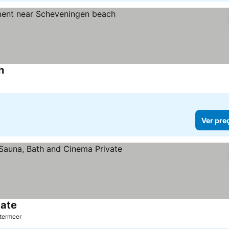
h
Ver pre
vate
termeer