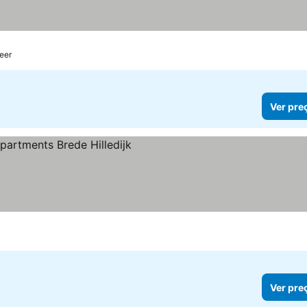
eer
Ver pre
Ver pre