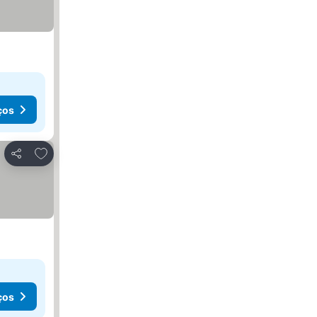
ços
Adicionar aos favoritos
Partilhar
ços