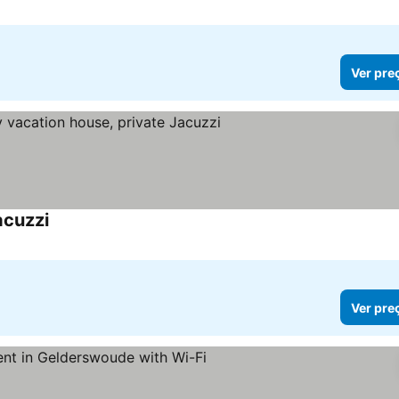
Ver pre
acuzzi
Ver pre