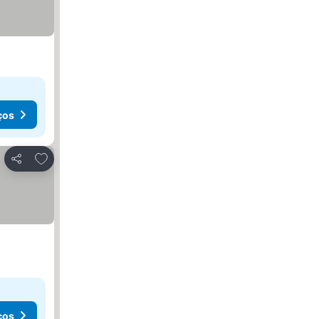
ços
Adicionar aos favoritos
Partilhar
ços