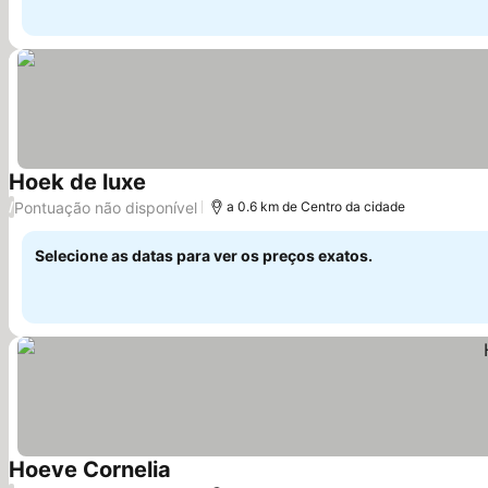
Hoek de luxe
Pontuação não disponível
/
a 0.6 km de Centro da cidade
Selecione as datas para ver os preços exatos.
Hoeve Cornelia