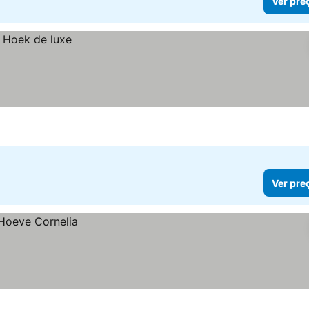
Ver pre
Ver pre