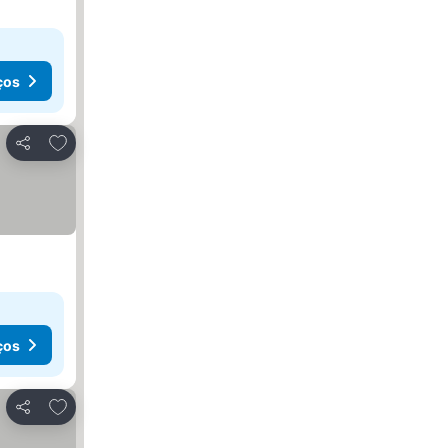
ços
Adicionar aos favoritos
Partilhar
ços
Adicionar aos favoritos
Partilhar