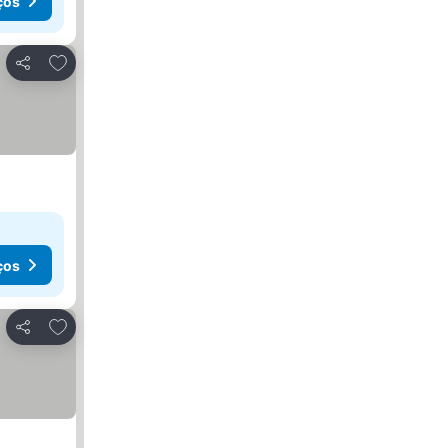
ços
Adicionar aos favoritos
Partilhar
ços
Adicionar aos favoritos
Partilhar