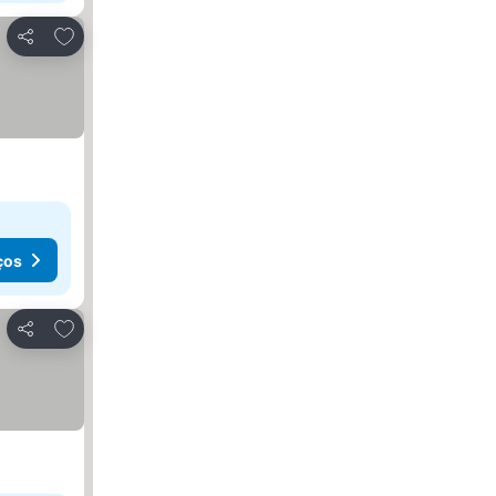
Adicionar aos favoritos
Partilhar
ços
Adicionar aos favoritos
Partilhar