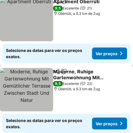
Apartment Oberrüti
Partilhar
Adicionar aos favoritos
Ver pr
9,5
Excelente
21
Oberrüti, a 9.3 km de Zug
Selecione as datas para ver os preços
Ver preços
exatos.
Moderne, Ruhige
Partilhar
Adicionar aos favoritos
Gartenwohnung Mit
Gemütlicher Terrasse
Ver preços
9,5
Excelente
22
Zwischen Stadt Und
Oberrüti, a 9.3 km de Zug
Natur
Selecione as datas para ver os preços
Ver preços
exatos.