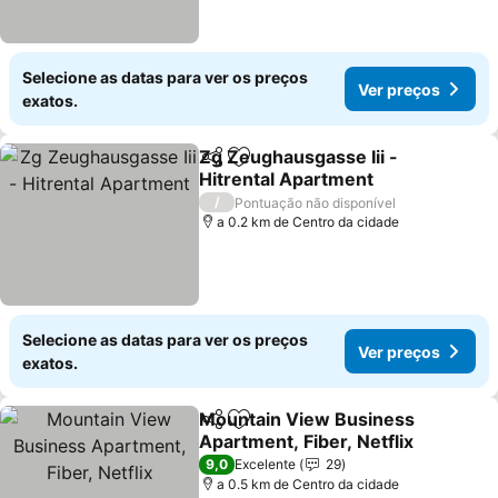
Selecione as datas para ver os preços
Ver preços
exatos.
Zg Zeughausgasse Iii -
Partilhar
Adicionar aos favoritos
Hitrental Apartment
Ver preços
/
Pontuação não disponível
a 0.2 km de Centro da cidade
Selecione as datas para ver os preços
Ver preços
exatos.
Mountain View Business
Partilhar
Adicionar aos favoritos
Apartment, Fiber, Netflix
Ver preços
9,0
Excelente
29
a 0.5 km de Centro da cidade