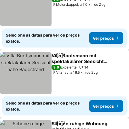
Meierskappel, a 7.0 km de Zug
Selecione as datas para ver os preços
Ver preços
exatos.
Villa Bootsmann mit
Partilhar
Adicionar aos favoritos
spektakulärer Seesicht
nahe Badestrand
Ver preços
9,6
Excelente
14
Vitznau, a 16.5 km de Zug
Selecione as datas para ver os preços
Ver preços
exatos.
Schöne ruhige Wohnung
Partilhar
Adicionar aos favoritos