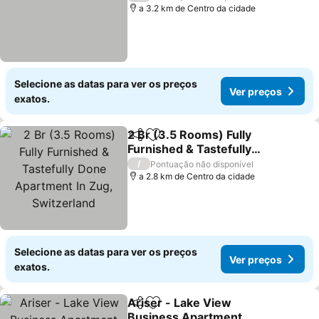
a 3.2 km de Centro da cidade
Selecione as datas para ver os preços
Ver preços
exatos.
2 Br (3.5 Rooms) Fully
Partilhar
Adicionar aos favoritos
Furnished & Tastefully
Done Apartment In Zug,
Ver preços
/
Pontuação não disponível
Switzerland
a 2.8 km de Centro da cidade
Selecione as datas para ver os preços
Ver preços
exatos.
Ariser - Lake View
Partilhar
Adicionar aos favoritos
Business Apartment