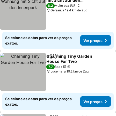
mit Sicht auf den
Innenpark
Ver preços
8,2
Muito boa
12
Gersau, a 19.4 km de Zug
Selecione as datas para ver os preços
Ver preços
exatos.
Charming Tiny Garden
Partilhar
Adicionar aos favoritos
House For Two
Ver preços
7,7
Boa
6
Lucerna, a 19.2 km de Zug
Selecione as datas para ver os preços
Ver preços
exatos.