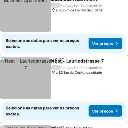
Ver preços
/
Pontuação não disponível
a 0.5 km de Centro da cidade
Selecione as datas para ver os preços
Ver preços
exatos.
Nest - Lauriedstrasse 7
Partilhar
Adicionar aos favoritos
Ve
/
Pontuação não disponível
a 1.0 km de Centro da cidade
Selecione as datas para ver os preços
Ver preços
exatos.