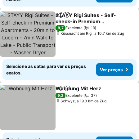
STAYY Rigi Suites - Self-
Partilhar
Adicionar aos favoritos
check-in Premium
Apartments - 20min to
Ver preços
9,7
Excelente
19
Lucern - 7min Walk to
Küssnacht am Rigi, a 10.7 km de Zug
Lake - Public Transport -
Washer Dryer
Selecione as datas para ver os preços
Ver preços
exatos.
Wohnung Mit Herz
Partilhar
Adicionar aos favoritos
Ver pre
9,2
Excelente
37
Schwyz, a 19.3 km de Zug