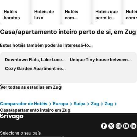
Hotéis
Hotéis de
Hotéis
Hotéis que
Hoté
baratos
luxo
com
permitem
com 
piscinas
animais
Casa/apartamento inteiro perto de si, em Zug
Estes hotéis também poderão interessá-lo...
Downtown Flats, Lake Lucerne
Unique Tiny house between Mnt Rigi and Lake Lucerne
Cozy Garden Apartment near Zurich & Lake
Ver todas as estadias em Zug
Comparador de Hotéis
Europa
Suíça
Zug
Zug
Casa/apartamento inteiro em Zug
Facebook
Twitter
Insta
Yo
Selecione o seu país