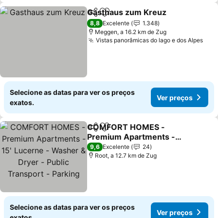
Gasthaus zum Kreuz
Partilhar
Adicionar aos favoritos
Ver p
8,8
Excelente
1.348
Meggen, a 16.2 km de Zug
Vistas panorâmicas do lago e dos Alpes
Ver
Selecione as datas para ver os preços
Ver preços
exatos.
COMFORT HOMES -
Partilhar
Adicionar aos favoritos
Premium Apartments -
15' Lucerne - Washer &
Ver preços
9,6
Excelente
24
Dryer - Public Transport -
Root, a 12.7 km de Zug
Parking
Selecione as datas para ver os preços
Ver preços
exatos.