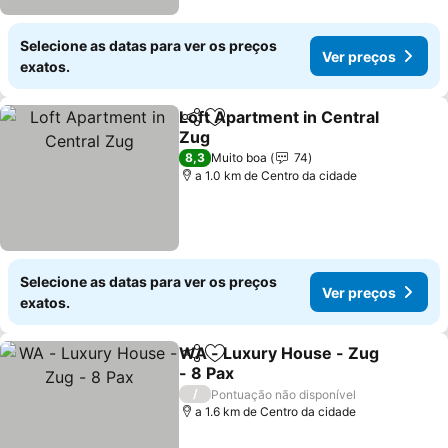
Selecione as datas para ver os preços
Ver preços
exatos.
Loft Apartment in Central
Partilhar
Adicionar aos favoritos
Zug
Ver preços
8,3
Muito boa
74
a 1.0 km de Centro da cidade
Selecione as datas para ver os preços
Ver preços
exatos.
WA - Luxury House - Zug
Partilhar
Adicionar aos favoritos
- 8 Pax
Ver preços
/
Pontuação não disponível
a 1.6 km de Centro da cidade