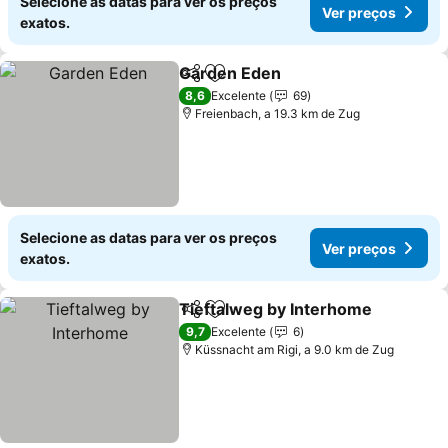
Selecione as datas para ver os preços
Ver preços
exatos.
Garden Eden
Partilhar
Adicionar aos favoritos
Ver preços
8,6
Excelente
69
Freienbach, a 19.3 km de Zug
Selecione as datas para ver os preços
Ver preços
exatos.
Tieftalweg by Interhome
Partilhar
Adicionar aos favoritos
V
9,7
Excelente
6
Küssnacht am Rigi, a 9.0 km de Zug