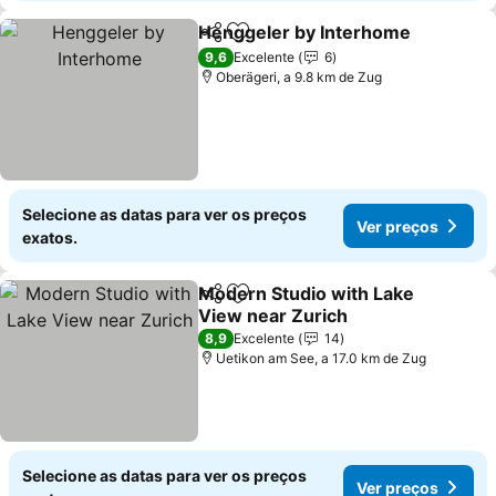
Henggeler by Interhome
Partilhar
Adicionar aos favoritos
V
9,6
Excelente
6
Oberägeri, a 9.8 km de Zug
Selecione as datas para ver os preços
Ver preços
exatos.
Modern Studio with Lake
Partilhar
Adicionar aos favoritos
View near Zurich
Ver preços
8,9
Excelente
14
Uetikon am See, a 17.0 km de Zug
Selecione as datas para ver os preços
Ver preços