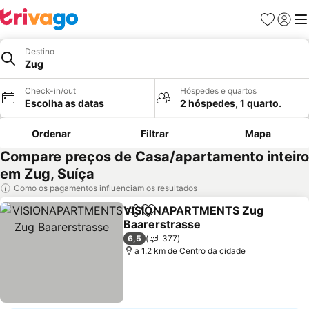
Favoritos
Iniciar
Me
Destino
Zug
Check-in/out
Hóspedes e quartos
Escolha as datas
2 hóspedes, 1 quarto.
Ordenar
Filtrar
Mapa
Compare preços de Casa/apartamento inteiro
em Zug, Suíça
Como os pagamentos influenciam os resultados
VISIONAPARTMENTS Zug
Partilhar
Adicionar aos favoritos
Baarerstrasse
Ver preços
6,5
377
a 1.2 km de Centro da cidade