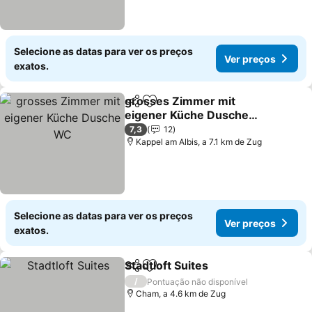
Selecione as datas para ver os preços
Ver preços
exatos.
grosses Zimmer mit
Partilhar
Adicionar aos favoritos
eigener Küche Dusche
WC
Ver preços
7,3
12
Kappel am Albis, a 7.1 km de Zug
Selecione as datas para ver os preços
Ver preços
exatos.
Stadtloft Suites
Partilhar
Adicionar aos favoritos
Ver preços
/
Pontuação não disponível
Cham, a 4.6 km de Zug