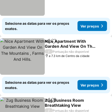
Selecione as datas para ver os preços
Ver preços
exatos.
Nice Apartment With
Partilhar
Adicionar aos favoritos
Garden And View On The
Mountains , Farms And
Ver preços
/
Pontuação não disponível
Hills.
a 7.3 km de Centro da cidade
Selecione as datas para ver os preços
Ver preços
exatos.
Zug Business Room
Partilhar
Adicionar aos favoritos
Breathtaking View
Ver preços
/
Pontuação não disponível