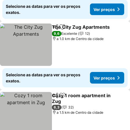
Selecione as datas para ver os preços
Ver preços
exatos.
The City Zug Apartments
Partilhar
Adicionar aos favoritos
9,6
Excelente
12
a 1.0 km de Centro da cidade
Selecione as datas para ver os preços
Ver preços
exatos.
Cozy 1 room apartment in
Partilhar
Adicionar aos favoritos
Zug
Ver preços
6,3
32
a 1.5 km de Centro da cidade