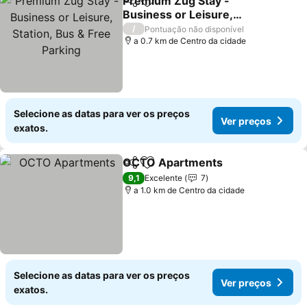
Premium Zug Stay -
Partilhar
Adicionar aos favoritos
Business or Leisure,
Station, Bus & Free
Ver preços
/
Pontuação não disponível
Parking
a 0.7 km de Centro da cidade
Selecione as datas para ver os preços
Ver preços
exatos.
OCTO Apartments
Partilhar
Adicionar aos favoritos
Ver pre
9,1
Excelente
7
a 1.0 km de Centro da cidade
Selecione as datas para ver os preços
Ver preços
exatos.