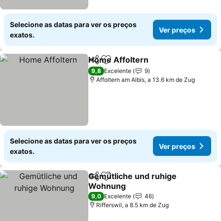
Selecione as datas para ver os preços
Ver preços
exatos.
Home Affoltern
Partilhar
Adicionar aos favoritos
Ver preços
9,8
Excelente
9
Affoltern am Albis, a 13.6 km de Zug
Selecione as datas para ver os preços
Ver preços
exatos.
Gemütliche und ruhige
Partilhar
Adicionar aos favoritos
Wohnung
Ver preços
9,0
Excelente
46
Rifferswil, a 8.5 km de Zug