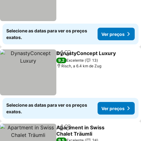
Selecione as datas para ver os preços
Ver preços
exatos.
DynastyConcept Luxury
Partilhar
Adicionar aos favoritos
Ve
9,2
Excelente
13
Risch, a 6.4 km de Zug
Selecione as datas para ver os preços
Ver preços
exatos.
Apartment in Swiss
Partilhar
Adicionar aos favoritos
Chalet Träumli
Ver preços
9,5
Excelente
24