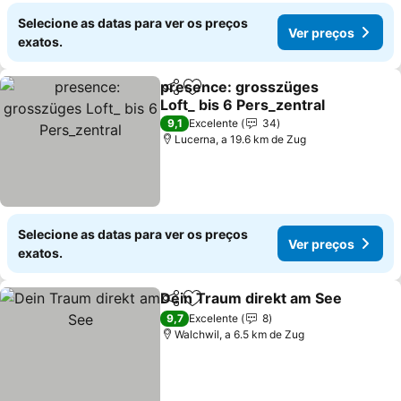
Selecione as datas para ver os preços
Ver preços
exatos.
presence: grosszüges
Partilhar
Adicionar aos favoritos
Loft_ bis 6 Pers_zentral
Ver preços
9,1
Excelente
34
Lucerna, a 19.6 km de Zug
Selecione as datas para ver os preços
Ver preços
exatos.
Dein Traum direkt am See
Partilhar
Adicionar aos favoritos
9,7
Excelente
8
Walchwil, a 6.5 km de Zug