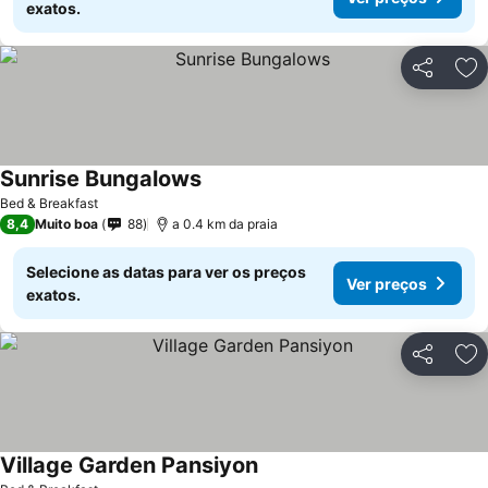
exatos.
Partilhar
Ad
Sunrise Bungalows
Ver preços
Bed & Breakfast
8,4
Muito boa
88
a 0.4 km da praia
Selecione as datas para ver os preços
Ver preços
exatos.
Partilhar
Ad
Village Garden Pansiyon
Ver preços