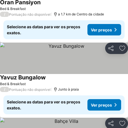
Oran Pansiyon
Ver preços
Bed & Breakfast
/
a 1.7 km de Centro da cidade
Pontuação não disponível
Selecione as datas para ver os preços
Ver preços
exatos.
Partilhar
Ad
Yavuz Bungalow
Ver preços
Bed & Breakfast
/
Junto à praia
Pontuação não disponível
Selecione as datas para ver os preços
Ver preços
exatos.
Partilhar
Ad