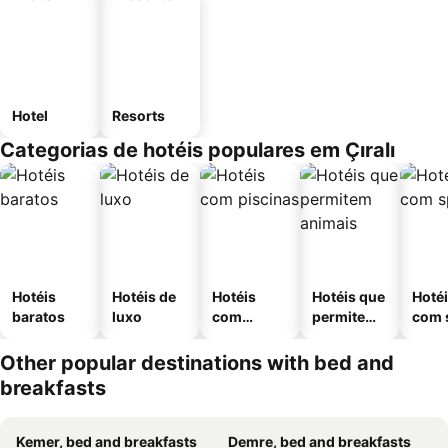
Hotel
Resorts
Categorias de hotéis populares em Çıralı
Hotéis
Hotéis de
Hotéis
Hotéis que
Hoté
baratos
luxo
com
permitem
com 
piscinas
animais
Other popular destinations with bed and
breakfasts
Kemer, bed and breakfasts
Demre, bed and breakfasts