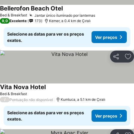
Bellerofon Beach Otel
Ver preços
Bed & Breakfast
Jantar único iluminado por lanternas
Ver preços
9,0
Excelente
173
Kemer, a 0.4 km de Çıralı
Selecione as datas para ver os preços
Ver preços
exatos.
Partilhar
Ad
Vita Nova Hotel
Ver preços
Bed & Breakfast
/
Kumluca, a 5.1 km de Çıralı
Pontuação não disponível
Selecione as datas para ver os preços
Ver preços
exatos.