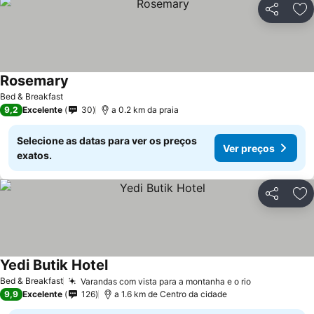
Partilhar
Ad
Rosemary
Ver preços
Bed & Breakfast
9,2
Excelente
30
a 0.2 km da praia
Selecione as datas para ver os preços
Ver preços
exatos.
Partilhar
Ad
Yedi Butik Hotel
Ver preços
Bed & Breakfast
Varandas com vista para a montanha e o rio
Ver preços
9,9
Excelente
126
a 1.6 km de Centro da cidade