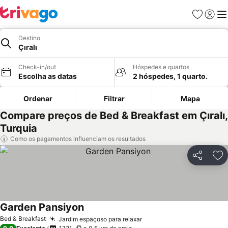
Favoritos
Iniciar
Me
Destino
Çıralı
Check-in/out
Hóspedes e quartos
Escolha as datas
2 hóspedes, 1 quarto.
Ordenar
Filtrar
Mapa
Compare preços de Bed & Breakfast em Çıralı,
Turquia
Como os pagamentos influenciam os resultados
Partilhar
Ad
Garden Pansiyon
Ver preços
Bed & Breakfast
Jardim espaçoso para relaxar
Ver preços