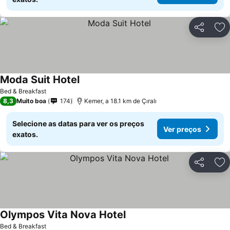
Partilhar
Ad
Moda Suit Hotel
Ver preços
Bed & Breakfast
8,3
Muito boa
174
Kemer, a 18.1 km de Çıralı
Selecione as datas para ver os preços
Ver preços
exatos.
Partilhar
Ad
Olympos Vita Nova Hotel
Ver preços
Bed & Breakfast