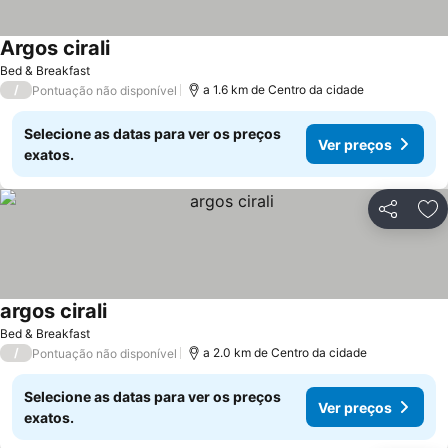
Argos cirali
Ver preços
Bed & Breakfast
/
a 1.6 km de Centro da cidade
Pontuação não disponível
Selecione as datas para ver os preços
Ver preços
exatos.
Partilhar
Ad
argos cirali
Ver preços
Bed & Breakfast
/
a 2.0 km de Centro da cidade
Pontuação não disponível
Selecione as datas para ver os preços
Ver preços
exatos.