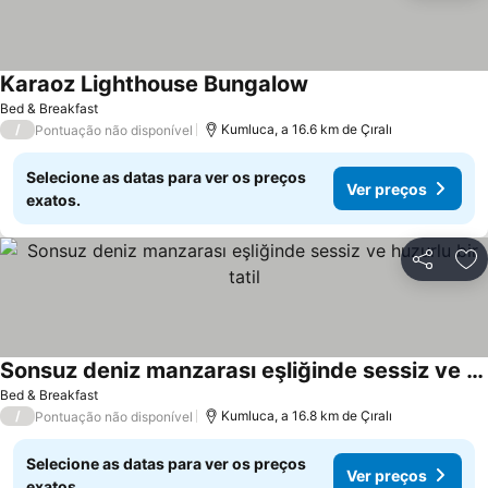
Karaoz Lighthouse Bungalow
Ver preços
Bed & Breakfast
/
Kumluca, a 16.6 km de Çıralı
Pontuação não disponível
Selecione as datas para ver os preços
Ver preços
exatos.
Partilhar
Ad
Sonsuz deniz manzarası eşliğinde sessiz ve huzurlu bir tatil
Ver preços
Bed & Breakfast
/
Kumluca, a 16.8 km de Çıralı
Pontuação não disponível
Selecione as datas para ver os preços
Ver preços
exatos.