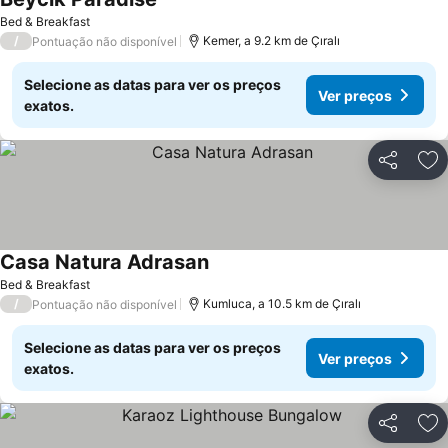
Ver preços
Bed & Breakfast
/
Kemer, a 9.2 km de Çıralı
Pontuação não disponível
Selecione as datas para ver os preços
Ver preços
exatos.
Partilhar
Ad
Casa Natura Adrasan
Ver preços
Bed & Breakfast
/
Kumluca, a 10.5 km de Çıralı
Pontuação não disponível
Selecione as datas para ver os preços
Ver preços
exatos.
Partilhar
Ad