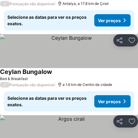
/
Antalya, a 17.8 km de Çıralı
Pontuação não disponível
Selecione as datas para ver os preços
Ver preços
exatos.
Partilhar
Ad
Ceylan Bungalow
Ver preços
Bed & Breakfast
/
a 1.6 km de Centro da cidade
Pontuação não disponível
Selecione as datas para ver os preços
Ver preços
exatos.
Partilhar
Ad