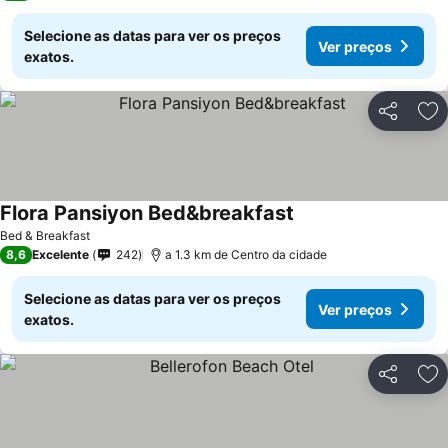
Selecione as datas para ver os preços
Ver preços
exatos.
Partilhar
Ad
Flora Pansiyon Bed&breakfast
Ver preços
Bed & Breakfast
8,6
Excelente
242
a 1.3 km de Centro da cidade
Selecione as datas para ver os preços
Ver preços
exatos.
Partilhar
Ad