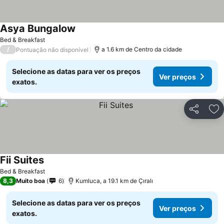
Asya Bungalow
Ver preços
Bed & Breakfast
/
a 1.6 km de Centro da cidade
Pontuação não disponível
Selecione as datas para ver os preços
Ver preços
exatos.
Partilhar
Ad
Fii Suites
Ver preços
Bed & Breakfast
8,3
Muito boa
6
Kumluca, a 19.1 km de Çıralı
Selecione as datas para ver os preços
Ver preços
exatos.