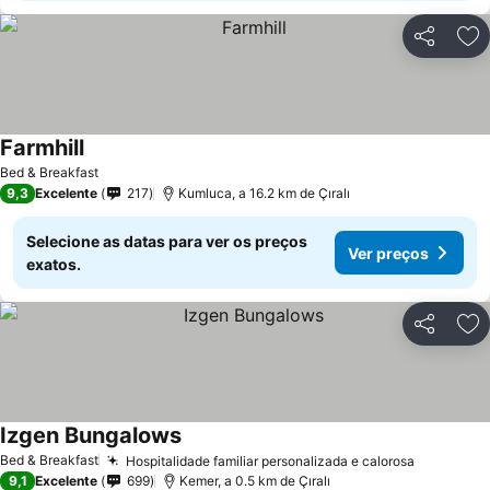
Partilhar
Ad
Farmhill
Ver preços
Bed & Breakfast
9,3
Excelente
217
Kumluca, a 16.2 km de Çıralı
Selecione as datas para ver os preços
Ver preços
exatos.
Partilhar
Ad
Izgen Bungalows
Ver preços
Bed & Breakfast
Hospitalidade familiar personalizada e calorosa
Ver preç
9,1
Excelente
699
Kemer, a 0.5 km de Çıralı