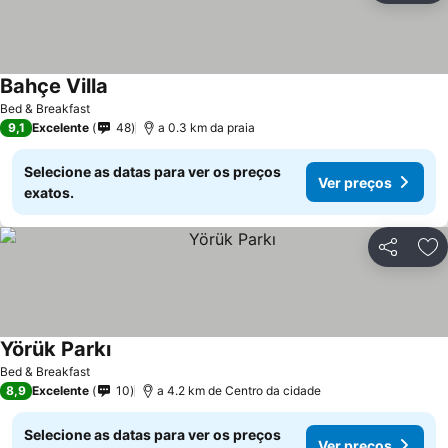
Bahçe Villa
Ver preços
Bed & Breakfast
9,1
Excelente
48
a 0.3 km da praia
Selecione as datas para ver os preços
Ver preços
exatos.
Partilhar
Ad
Yörük Parkı
Ver preços
Bed & Breakfast
8,9
Excelente
10
a 4.2 km de Centro da cidade
Selecione as datas para ver os preços
Ver preços