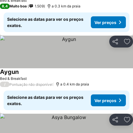
Bed & Breakfast
8,4
Muito boa
1.509
a 0.3 km da praia
Selecione as datas para ver os preços
Ver preços
exatos.
Partilhar
Ad
Aygun
Ver preços
Bed & Breakfast
/
a 0.4 km da praia
Pontuação não disponível
Selecione as datas para ver os preços
Ver preços
exatos.
Partilhar
Ad