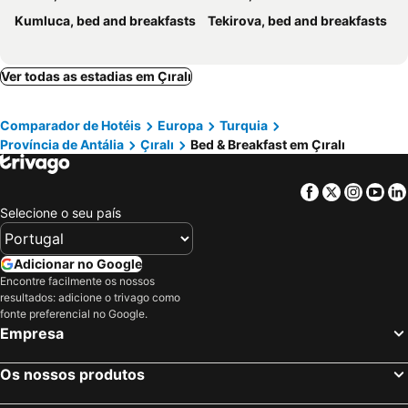
Kumluca, bed and breakfasts
Tekirova, bed and breakfasts
Ver todas as estadias em Çıralı
Comparador de Hotéis
Europa
Turquia
Província de Antália
Çıralı
Bed & Breakfast em Çıralı
Facebook
Twitter
Insta
Yo
Selecione o seu país
Adicionar no Google
Encontre facilmente os nossos
resultados: adicione o trivago como
fonte preferencial no Google.
Empresa
Os nossos produtos