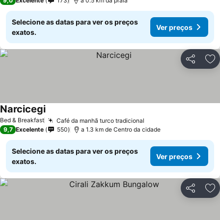
9,0
Excelente
173
a 0.5 km da praia
Selecione as datas para ver os preços
Ver preços
exatos.
Partilhar
Ad
Narcicegi
Ver preços
Bed & Breakfast
Café da manhã turco tradicional
Ver preços
9,7
Excelente
550
a 1.3 km de Centro da cidade
Selecione as datas para ver os preços
Ver preços
exatos.
Partilhar
Ad