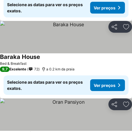
Selecione as datas para ver os preços
Ver preços
exatos.
Partilhar
Ad
Baraka House
Ver preços
Bed & Breakfast
9,7
Excelente
72
a 0.2 km da praia
Selecione as datas para ver os preços
Ver preços
exatos.
Partilhar
Ad