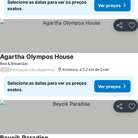
Selecione as datas para ver os preços
Ver preços
exatos.
Partilhar
Ad
Agartha Olympos House
Ver preços
Bed & Breakfast
/
Kumluca, a 5.2 km de Çıralı
Pontuação não disponível
Selecione as datas para ver os preços
Ver preços
exatos.
Partilhar
Ad
Beycik Paradise