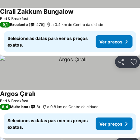
Cirali Zakkum Bungalow
Ver preços
Bed & Breakfast
9,1
Excelente
475
a 0.4 km de Centro da cidade
Selecione as datas para ver os preços
Ver preços
exatos.
Partilhar
Ad
Argos Çıralı
Ver preços
Bed & Breakfast
8,4
Muito boa
8
a 0.8 km de Centro da cidade
Selecione as datas para ver os preços
Ver preços
exatos.