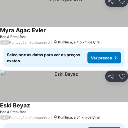
Partilhar
Ad
Myra Agac Evler
Ver preços
Bed & Breakfast
/
Kumluca, a 4.5 km de Çıralı
Pontuação não disponível
Selecione as datas para ver os preços
Ver preços
exatos.
Partilhar
Ad
Eski Beyaz
Ver preços
Bed & Breakfast
/
Kumluca, a 5.1 km de Çıralı
Pontuação não disponível