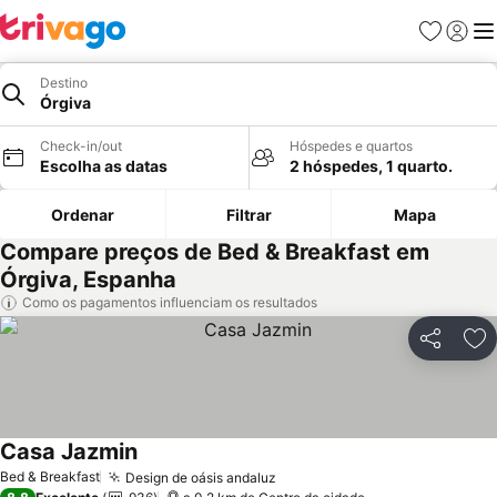
Favoritos
Iniciar
Me
Destino
Órgiva
Check-in/out
Hóspedes e quartos
Escolha as datas
2 hóspedes, 1 quarto.
Ordenar
Filtrar
Mapa
Compare preços de Bed & Breakfast em
Órgiva, Espanha
Como os pagamentos influenciam os resultados
Partilhar
Ad
Casa Jazmin
Ver preços
Bed & Breakfast
Design de oásis andaluz
Ver preços