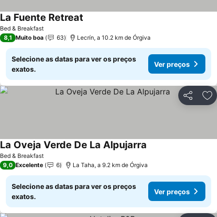
La Fuente Retreat
Ver preços
Bed & Breakfast
8,1
Muito boa
63
Lecrín, a 10.2 km de Órgiva
Selecione as datas para ver os preços
Ver preços
exatos.
Partilhar
Ad
La Oveja Verde De La Alpujarra
Ver preços
Bed & Breakfast
9,0
Excelente
6
La Taha, a 9.2 km de Órgiva
Selecione as datas para ver os preços
Ver preços
exatos.