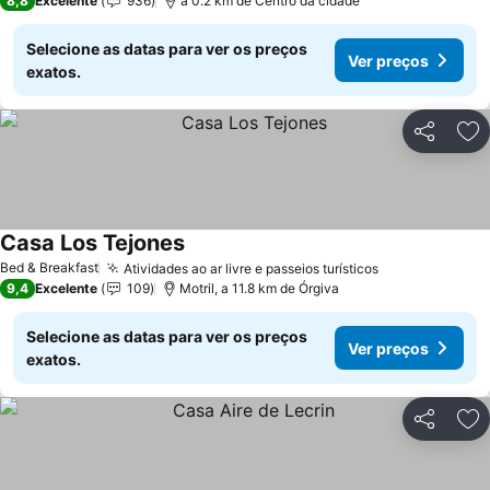
8,8
Excelente
936
a 0.2 km de Centro da cidade
Selecione as datas para ver os preços
Ver preços
exatos.
Partilhar
Ad
Casa Los Tejones
Ver preços
Bed & Breakfast
Atividades ao ar livre e passeios turísticos
Ver preços
9,4
Excelente
109
Motril, a 11.8 km de Órgiva
Selecione as datas para ver os preços
Ver preços
exatos.
Partilhar
Ad