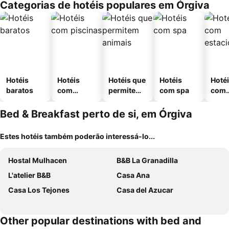
Categorias de hotéis populares em Órgiva
Hotéis
Hotéis
Hotéis que
Hotéis
Hoté
baratos
com
permitem
com spa
com
piscinas
animais
esta
ment
Bed & Breakfast perto de si, em Órgiva
Estes hotéis também poderão interessá-lo...
Hostal Mulhacen
B&B La Granadilla
L'atelier B&B
Casa Ana
Casa Los Tejones
Casa del Azucar
Other popular destinations with bed and