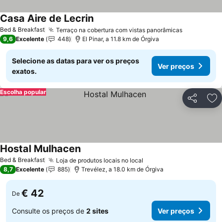
Casa Aire de Lecrin
Ver preços
Bed & Breakfast
Terraço na cobertura com vistas panorâmicas
Ver preço
9,6
Excelente
448
El Pinar, a 11.8 km de Órgiva
Selecione as datas para ver os preços
Ver preços
exatos.
Escolha popular
Partilhar
Ad
Hostal Mulhacen
Ver preços
Bed & Breakfast
Loja de produtos locais no local
Ver preços
8,7
Excelente
885
Trevélez, a 18.0 km de Órgiva
€ 42
De
Consulte os preços de
2 sites
Ver preços