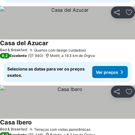
Partilhar
Ad
Casa del Azucar
Ver preços
Bed & Breakfast
Quartos com design cuidadoso
Ver preços
9,2
Excelente
940
Motril, a 19.3 km de Órgiva
Selecione as datas para ver os preços
Ver preços
exatos.
Partilhar
Ad
Casa Ibero
Ver preços
Bed & Breakfast
Terraços com vistas panorâmicas
Ver preços
9,0
Excelente
446
Bubión, a 8.3 km de Órgiva