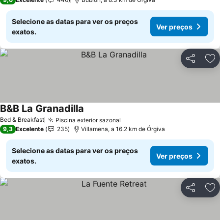
Selecione as datas para ver os preços
Ver preços
exatos.
Partilhar
Ad
B&B La Granadilla
Ver preços
Bed & Breakfast
Piscina exterior sazonal
Ver preços
9,3
Excelente
235
Villamena, a 16.2 km de Órgiva
Selecione as datas para ver os preços
Ver preços
exatos.
Partilhar
Ad