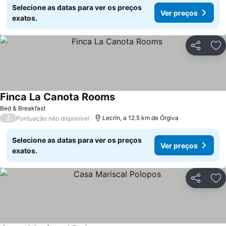
Selecione as datas para ver os preços
Ver preços
exatos.
Partilhar
Ad
Finca La Canota Rooms
Ver preços
Bed & Breakfast
/
Lecrín, a 12.5 km de Órgiva
Pontuação não disponível
Selecione as datas para ver os preços
Ver preços
exatos.
Partilhar
Ad