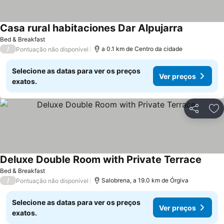
Casa rural habitaciones Dar Alpujarra
Ver preços
Bed & Breakfast
/
a 0.1 km de Centro da cidade
Pontuação não disponível
Selecione as datas para ver os preços
Ver preços
exatos.
Partilhar
Ad
Deluxe Double Room with Private Terrace
Ver p
Bed & Breakfast
/
Salobrena, a 19.0 km de Órgiva
Pontuação não disponível
Selecione as datas para ver os preços
Ver preços
exatos.