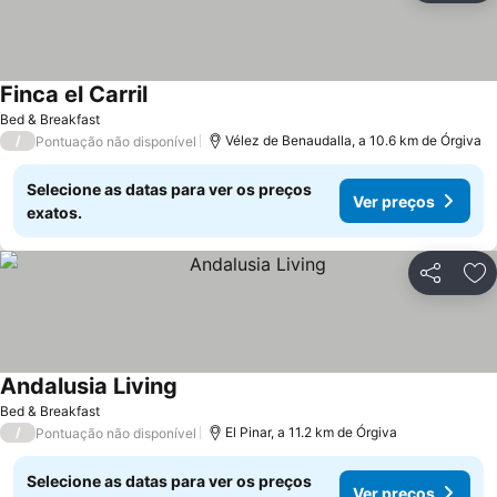
Finca el Carril
Ver preços
Bed & Breakfast
/
Vélez de Benaudalla, a 10.6 km de Órgiva
Pontuação não disponível
Selecione as datas para ver os preços
Ver preços
exatos.
Partilhar
Ad
Andalusia Living
Ver preços
Bed & Breakfast
/
El Pinar, a 11.2 km de Órgiva
Pontuação não disponível
Selecione as datas para ver os preços
Ver preços