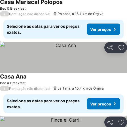
Casa Mariscal Polopos
Ver preços
Bed & Breakfast
/
Polopos, a 16.4 km de Órgiva
Pontuação não disponível
Selecione as datas para ver os preços
Ver preços
exatos.
Partilhar
Ad
Casa Ana
Ver preços
Bed & Breakfast
/
La Taha, a 10.4 km de Órgiva
Pontuação não disponível
Selecione as datas para ver os preços
Ver preços
exatos.
Partilhar
Ad