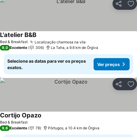
Partilhar
Ad
L'atelier B&B
Ver preços
Bed & Breakfast
Localização charmosa na vila
Ver preços
9,0
Excelente
306
La Taha, a 9.6 km de Órgiva
Selecione as datas para ver os preços
Ver preços
exatos.
Partilhar
Ad
Cortijo Opazo
Ver preços
Bed & Breakfast
9,6
Excelente
78
Pórtugos, a 10.4 km de Órgiva