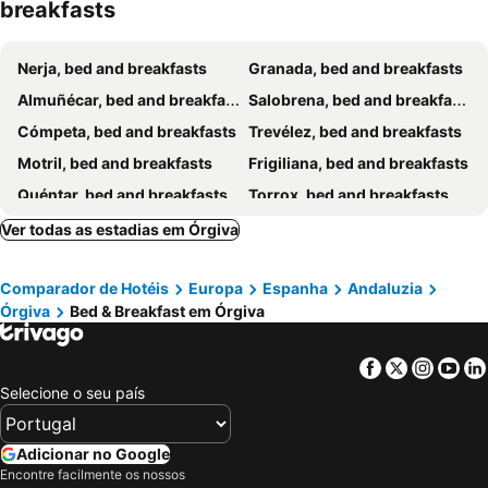
breakfasts
Nerja, bed and breakfasts
Granada, bed and breakfasts
Almuñécar, bed and breakfasts
Salobrena, bed and breakfasts
Cómpeta, bed and breakfasts
Trevélez, bed and breakfasts
Motril, bed and breakfasts
Frigiliana, bed and breakfasts
Quéntar, bed and breakfasts
Torrox, bed and breakfasts
La Herradura, bed and breakfasts
El Pinar, bed and breakfasts
Ver todas as estadias em Órgiva
Bubión, bed and breakfasts
La Taha, bed and breakfasts
Comparador de Hotéis
Europa
Espanha
Andaluzia
Churriana de la Vega, bed and breakfasts
Villamena, bed and breakfasts
Órgiva
Bed & Breakfast em Órgiva
Gualchos, bed and breakfasts
Armilla, bed and breakfasts
Lecrín, bed and breakfasts
Alhendín, bed and breakfasts
Facebook
Twitter
Insta
Yo
Alquife, bed and breakfasts
Cúllar Vega, bed and breakfasts
Selecione o seu país
Polopos, bed and breakfasts
Pórtugos, bed and breakfasts
El Valle, bed and breakfasts
Vélez de Benaudalla, bed and breakfasts
Adicionar no Google
Encontre facilmente os nossos