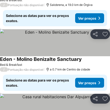
Bed & Breakfast
/
Salobrena, a 19.0 km de Órgiva
Pontuação não disponível
Selecione as datas para ver os preços
Ver preços
exatos.
Partilhar
Ad
Eden - Molino Benizalte Sanctuary
Ver preços
Bed & Breakfast
/
a 0.7 km de Centro da cidade
Pontuação não disponível
Selecione as datas para ver os preços
Ver preços
exatos.
Partilhar
Ad