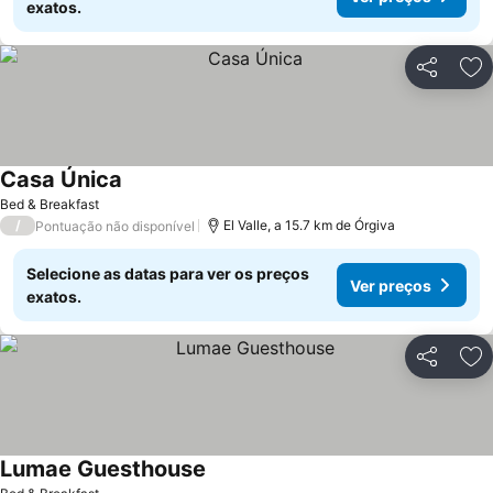
exatos.
Partilhar
Ad
Casa Única
Ver preços
Bed & Breakfast
/
El Valle, a 15.7 km de Órgiva
Pontuação não disponível
Selecione as datas para ver os preços
Ver preços
exatos.
Partilhar
Ad
Lumae Guesthouse
Ver preços