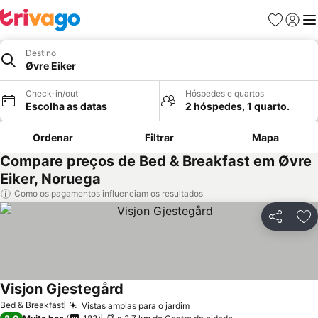
Favoritos
Iniciar
Me
Destino
Øvre Eiker
Check-in/out
Hóspedes e quartos
Escolha as datas
2 hóspedes, 1 quarto.
Ordenar
Filtrar
Mapa
Compare preços de Bed & Breakfast em Øvre
Eiker, Noruega
Como os pagamentos influenciam os resultados
Partilhar
Ad
Visjon Gjestegård
Bed & Breakfast
Vistas amplas para o jardim