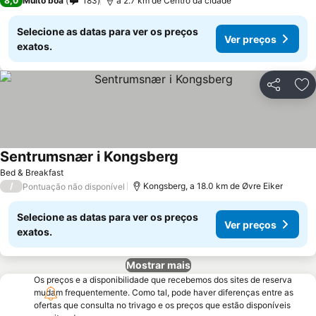
8,0
Muito boa
183
a 2.7 km de Centro da cidade
Selecione as datas para ver os preços
Ver preços
exatos.
Partilhar
Ad
Sentrumsnær i Kongsberg
Bed & Breakfast
/
Kongsberg, a 18.0 km de Øvre Eiker
Pontuação não disponível
Selecione as datas para ver os preços
Ver preços
exatos.
Mostrar mais
Os preços e a disponibilidade que recebemos dos sites de reserva
mudam frequentemente. Como tal, pode haver diferenças entre as
ofertas que consulta no trivago e os preços que estão disponíveis