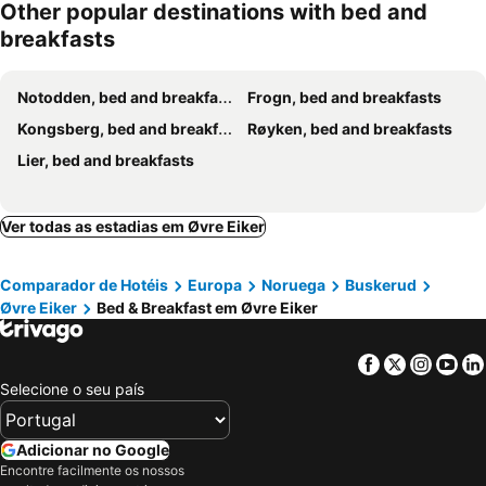
Other popular destinations with bed and
breakfasts
Notodden, bed and breakfasts
Frogn, bed and breakfasts
Kongsberg, bed and breakfasts
Røyken, bed and breakfasts
Lier, bed and breakfasts
Ver todas as estadias em Øvre Eiker
Comparador de Hotéis
Europa
Noruega
Buskerud
Øvre Eiker
Bed & Breakfast em Øvre Eiker
Facebook
Twitter
Insta
Yo
Selecione o seu país
Adicionar no Google
Encontre facilmente os nossos