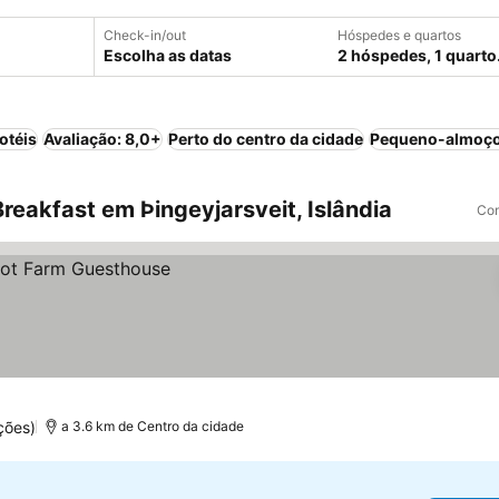
Check-in/out
Hóspedes e quartos
Escolha as datas
2 hóspedes, 1 quarto
otéis
Avaliação: 8,0+
Perto do centro da cidade
Pequeno-almoço
eakfast em Þingeyjarsveit, Islândia
Com
ções)
a 3.6 km de Centro da cidade