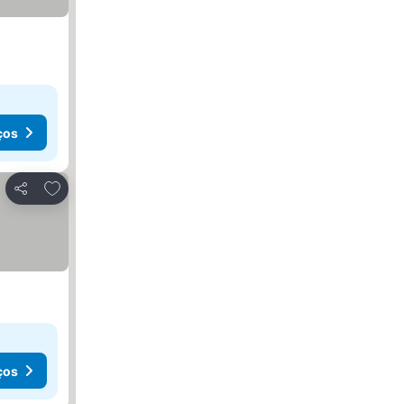
ços
Adicionar aos favoritos
Partilhar
ços