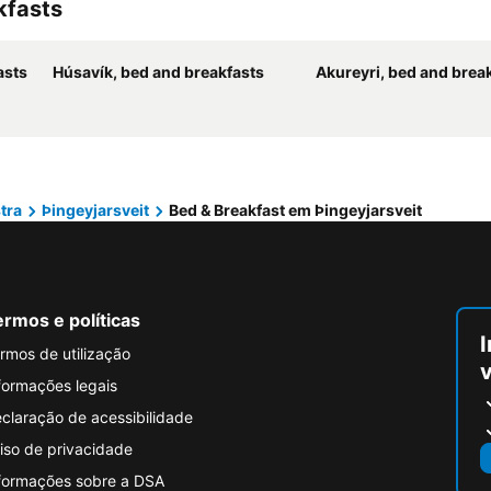
kfasts
asts
Húsavík, bed and breakfasts
Akureyri, bed and brea
tra
Þingeyjarsveit
Bed & Breakfast em Þingeyjarsveit
rmos e políticas
I
rmos de utilização
formações legais
claração de acessibilidade
iso de privacidade
formações sobre a DSA