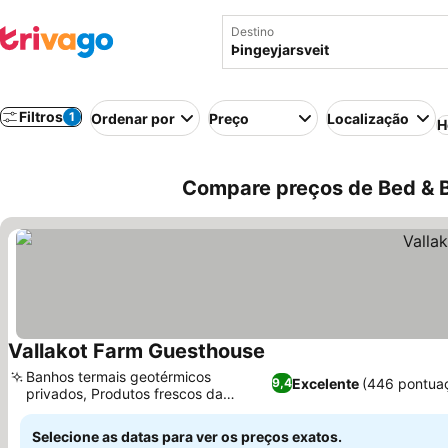
Destino
Filtros
1
Ordenar por
Preço
Localização
H
Compare preços de Bed & Br
Vallakot Farm Guesthouse
Banhos termais geotérmicos
Excelente
(446 pontua
9,4
privados, Produtos frescos da
fazenda no local
Selecione as datas para ver os preços exatos.