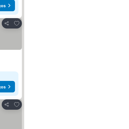
ços
Adicionar aos favoritos
Partilhar
ços
Adicionar aos favoritos
Partilhar