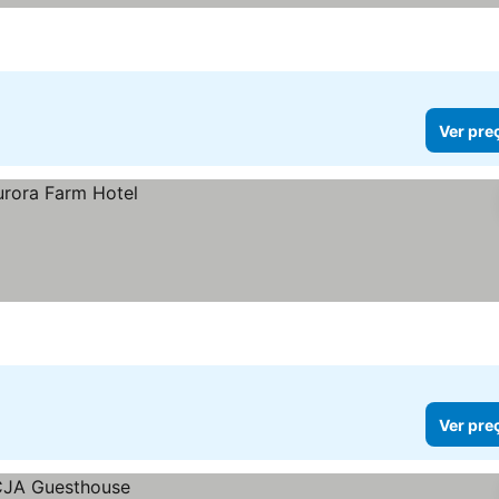
Ver pre
Ver pre