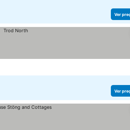
Ver pre
Ver pre