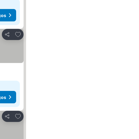
ços
Adicionar aos favoritos
Partilhar
ços
Adicionar aos favoritos
Partilhar