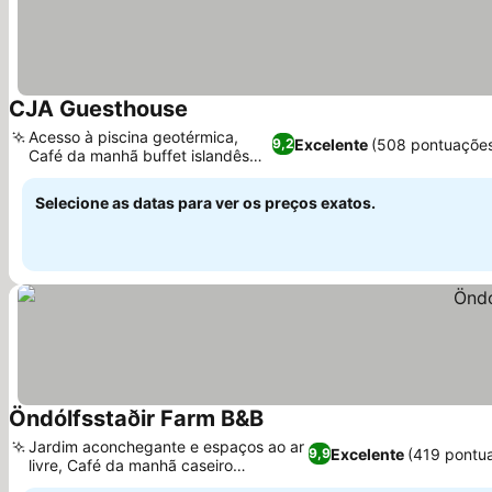
CJA Guesthouse
Acesso à piscina geotérmica,
Excelente
(508 pontuaçõe
9,2
Café da manhã buffet islandês
farto
Selecione as datas para ver os preços exatos.
Öndólfsstaðir Farm B&B
Jardim aconchegante e espaços ao ar
Excelente
(419 pontu
9,9
livre, Café da manhã caseiro
excepcional