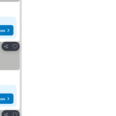
ços
Adicionar aos favoritos
Partilhar
ços
Adicionar aos favoritos