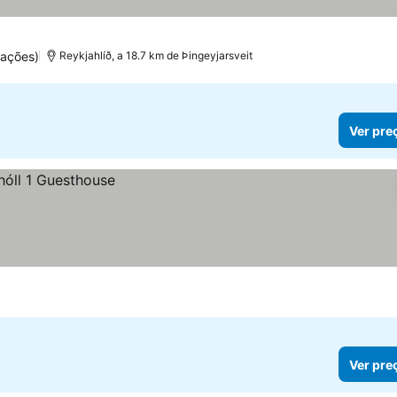
uações)
Reykjahlíð, a 18.7 km de Þingeyjarsveit
Ver pre
Ver pre