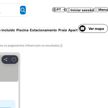
PT · €
Menu
Iniciar sessão
.
Ver mapa
 incluído
Piscina
Estacionamento
Praia
Aparthotel
Cancelament
o os pagamentos influenciam os resultados
Adicionar aos favoritos
Partilhar