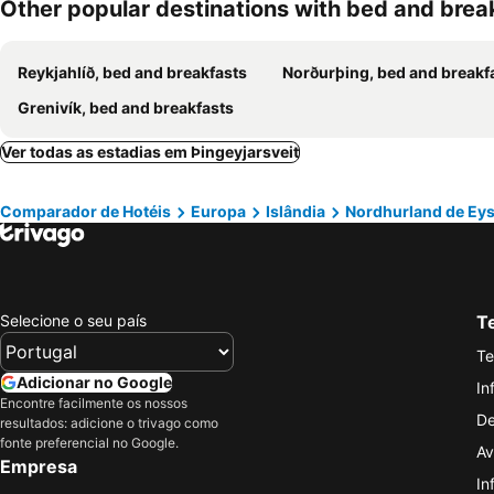
Other popular destinations with bed and brea
Reykjahlíð, bed and breakfasts
Norðurþing, bed and breakf
Grenivík, bed and breakfasts
Ver todas as estadias em Þingeyjarsveit
Comparador de Hotéis
Europa
Islândia
Nordhurland de Eys
Selecione o seu país
Te
Te
Adicionar no Google
In
Encontre facilmente os nossos
De
resultados: adicione o trivago como
fonte preferencial no Google.
Av
Empresa
In