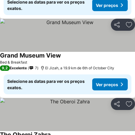
Selecione as datas para ver os preços
Ver preços
exatos.
Partilhar
Ad
Grand Museum View
Bed & Breakfast
9,2
Excelente
7
El Jizah, a 19.9 km de 6th of October City
Selecione as datas para ver os preços
Ver preços
exatos.
Partilhar
Ad
The Oberoi Zahra