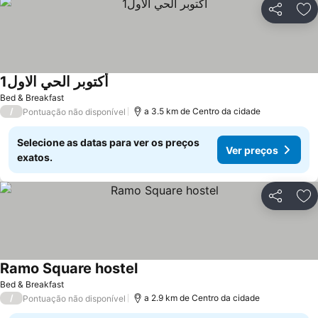
Partilhar
Ad
أكتوبر الحي الاول1
Bed & Breakfast
/
a 3.5 km de Centro da cidade
Pontuação não disponível
Selecione as datas para ver os preços
Ver preços
exatos.
Partilhar
Ad
Ramo Square hostel
Bed & Breakfast
/
a 2.9 km de Centro da cidade
Pontuação não disponível