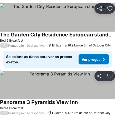
Partilhar
Ad
The Garden City Residence European standards
Bed & Breakfast
/
El Jizah, a 16.9 km de 6th of October City
Pontuação não disponível
Selecione as datas para ver os preços
Ver preços
exatos.
Partilhar
Ad
Panorama 3 Pyramids View Inn
Bed & Breakfast
/
El Jizah, a 17.6 km de 6th of October City
Pontuação não disponível