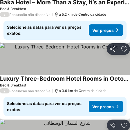
Baka Hotel – More Than a Stay, It’s an Experience
Bed & Breakfast
/
a 5.2 km de Centro da cidade
Pontuação não disponível
Selecione as datas para ver os preços
Ver preços
exatos.
Partilhar
Ad
Luxury Three-Bedroom Hotel Rooms in October
Bed & Breakfast
/
a 3.9 km de Centro da cidade
Pontuação não disponível
Selecione as datas para ver os preços
Ver preços
exatos.
Partilhar
Ad