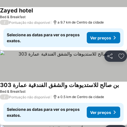
Zayed hotel
Bed & Breakfast
/
a 9.7 km de Centro da cidade
Pontuação não disponível
Selecione as datas para ver os preços
Ver preços
exatos.
Partilhar
Ad
بن صالح للاستديوهات والشقق الفندقية عمارة 303
Bed & Breakfast
/
a 0.5 km de Centro da cidade
Pontuação não disponível
Selecione as datas para ver os preços
Ver preços
exatos.