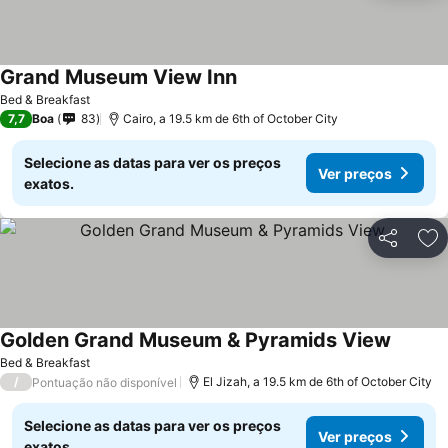
Grand Museum View Inn
Bed & Breakfast
7,7
Boa
83
Cairo, a 19.5 km de 6th of October City
Selecione as datas para ver os preços
Ver preços
exatos.
Partilhar
Ad
Golden Grand Museum & Pyramids View
Bed & Breakfast
/
El Jizah, a 19.5 km de 6th of October City
Pontuação não disponível
Selecione as datas para ver os preços
Ver preços
exatos.