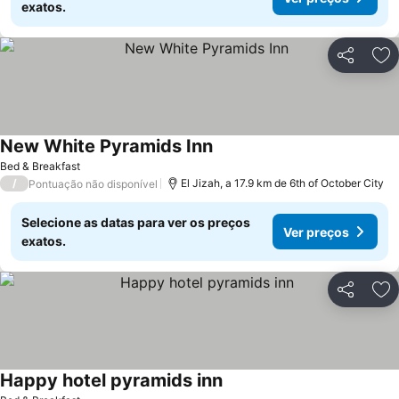
exatos.
Partilhar
Ad
New White Pyramids Inn
Bed & Breakfast
/
El Jizah, a 17.9 km de 6th of October City
Pontuação não disponível
Selecione as datas para ver os preços
Ver preços
exatos.
Partilhar
Ad
Happy hotel pyramids inn