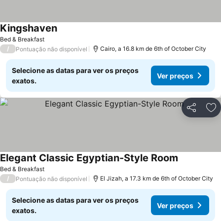
Kingshaven
Bed & Breakfast
/
Cairo, a 16.8 km de 6th of October City
Pontuação não disponível
Selecione as datas para ver os preços
Ver preços
exatos.
Partilhar
Ad
Elegant Classic Egyptian-Style Room
Bed & Breakfast
/
El Jizah, a 17.3 km de 6th of October City
Pontuação não disponível
Selecione as datas para ver os preços
Ver preços
exatos.