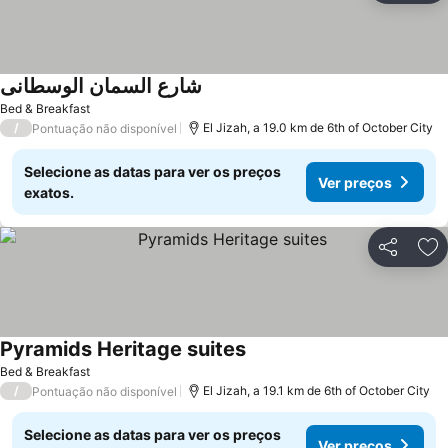
شارع السمان الوسطانى
Bed & Breakfast
/
El Jizah, a 19.0 km de 6th of October City
Pontuação não disponível
Selecione as datas para ver os preços
Ver preços
exatos.
Partilhar
Ad
Pyramids Heritage suites
Bed & Breakfast
/
El Jizah, a 19.1 km de 6th of October City
Pontuação não disponível
Selecione as datas para ver os preços
Ver preços