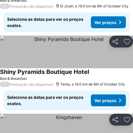
Bed & Breakfast
/
El Jizah, a 19.0 km de 6th of October City
Pontuação não disponível
Selecione as datas para ver os preços
Ver preços
exatos.
Partilhar
Ad
Shiny Pyramids Boutique Hotel
Bed & Breakfast
/
Tanta, a 18.0 km de 6th of October City
Pontuação não disponível
Selecione as datas para ver os preços
Ver preços
exatos.
Partilhar
Ad