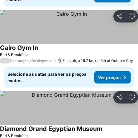
Partilhar
Ad
Cairo Gym In
Bed & Breakfast
/
El Jizah, a 19.7 km de 6th of October City
Pontuação não disponível
Selecione as datas para ver os preços
Ver preços
exatos.
Partilhar
Ad
Diamond Grand Egyptian Museum
Bed & Breakfast