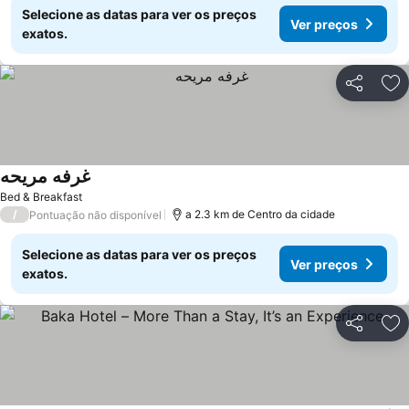
Selecione as datas para ver os preços
Ver preços
exatos.
Partilhar
Ad
غرفه مريحه
Bed & Breakfast
/
a 2.3 km de Centro da cidade
Pontuação não disponível
Selecione as datas para ver os preços
Ver preços
exatos.
Partilhar
Ad