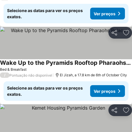
Selecione as datas para ver os preços
Ver preços
exatos.
Partilhar
Ad
Wake Up to the Pyramids Rooftop Pharaohs Palace
Bed & Breakfast
/
El Jizah, a 17.8 km de 6th of October City
Pontuação não disponível
Selecione as datas para ver os preços
Ver preços
exatos.
Partilhar
Ad