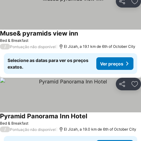
Partilhar
Ad
Muse& pyramids view inn
Bed & Breakfast
/
El Jizah, a 19.1 km de 6th of October City
Pontuação não disponível
Selecione as datas para ver os preços
Ver preços
exatos.
Partilhar
Ad
Pyramid Panorama Inn Hotel
Bed & Breakfast
/
El Jizah, a 19.0 km de 6th of October City
Pontuação não disponível