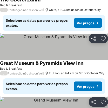
Bed & Breakfast
/
Cairo, a 19.6 km de 6th of October City
Pontuação não disponível
Selecione as datas para ver os preços
Ver preços
exatos.
Partilhar
Ad
Great Museum & Pyramids View Inn
Bed & Breakfast
/
El Jizah, a 19.4 km de 6th of October City
Pontuação não disponível
Selecione as datas para ver os preços
Ver preços
exatos.
Partilhar
Ad