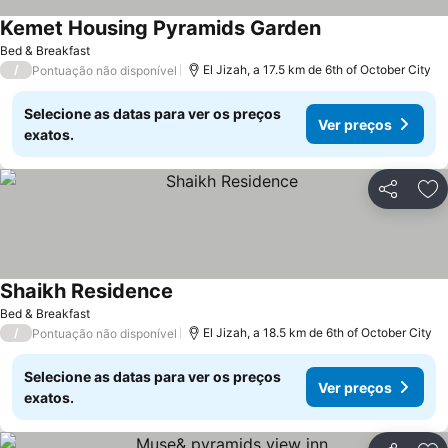
Kemet Housing Pyramids Garden
Bed & Breakfast
/
El Jizah, a 17.5 km de 6th of October City
Pontuação não disponível
Selecione as datas para ver os preços
Ver preços
exatos.
Partilhar
Ad
Shaikh Residence
Bed & Breakfast
/
El Jizah, a 18.5 km de 6th of October City
Pontuação não disponível
Selecione as datas para ver os preços
Ver preços
exatos.