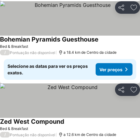
Partilhar
Ad
Bohemian Pyramids Guesthouse
Bed & Breakfast
/
a 18.4 km de Centro da cidade
Pontuação não disponível
Selecione as datas para ver os preços
Ver preços
exatos.
Partilhar
Ad
Zed West Compound
Bed & Breakfast
/
a 12.6 km de Centro da cidade
Pontuação não disponível