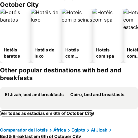
October City
Hotéis
Hotéis de
Hotéis
Hotéis
Hoté
baratos
luxo
com
com spa
com
piscinas
esta
ment
Other popular destinations with bed and
breakfasts
El Jizah, bed and breakfasts
Cairo, bed and breakfasts
Ver todas as estadias em 6th of October City
Comparador de Hotéis
África
Egipto
Al Jizah
Bed & Breakfast em 6th of October City