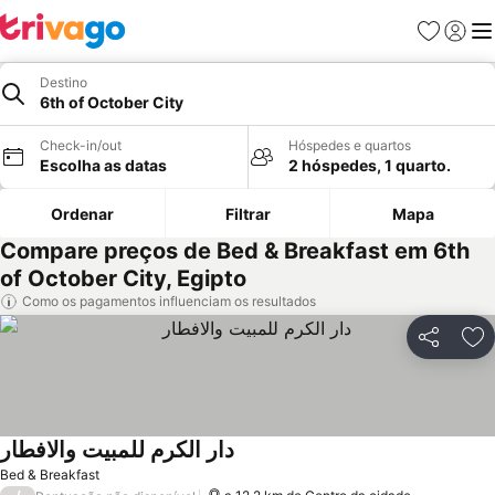
Favoritos
Iniciar
Me
Destino
6th of October City
Check-in/out
Hóspedes e quartos
Escolha as datas
2 hóspedes, 1 quarto.
Ordenar
Filtrar
Mapa
Compare preços de Bed & Breakfast em 6th
of October City, Egipto
Como os pagamentos influenciam os resultados
Partilhar
Ad
دار الكرم للمبيت والافطار
Bed & Breakfast