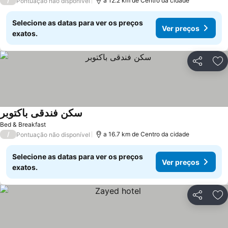
/
a 12.2 km de Centro da cidade
Pontuação não disponível
Selecione as datas para ver os preços
Ver preços
exatos.
Partilhar
Ad
سكن فندقى باكتوبر
Bed & Breakfast
/
a 16.7 km de Centro da cidade
Pontuação não disponível
Selecione as datas para ver os preços
Ver preços
exatos.
Partilhar
Ad