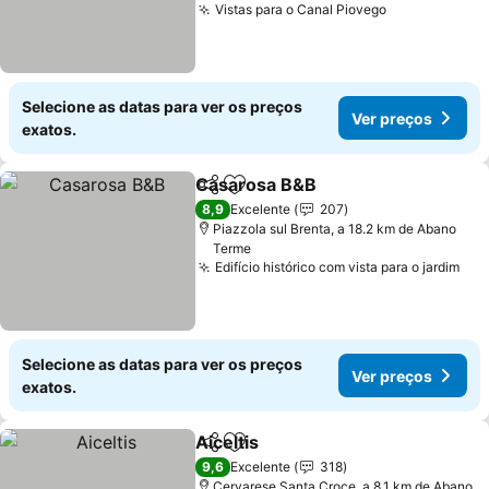
Vistas para o Canal Piovego
Selecione as datas para ver os preços
Ver preços
exatos.
Casarosa B&B
Partilhar
Adicionar aos favoritos
8,9
Excelente
207
Piazzola sul Brenta, a 18.2 km de Abano
Terme
Edifício histórico com vista para o jardim
Selecione as datas para ver os preços
Ver preços
exatos.
Aiceltis
Partilhar
Adicionar aos favoritos
9,6
Excelente
318
Cervarese Santa Croce, a 8.1 km de Abano