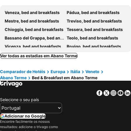
Acqueria Residence
Temporin Ospitalità
Veneza, bed and breakfasts
Pádua, bed and breakfasts
B&B Margherita
Mestre, bed and breakfasts
Treviso, bed and breakfasts
Chioggia, bed and breakfasts
Tessera, bed and breakfasts
Bassano del Grappa, bed and breakfasts
Teolo, bed and breakfasts
Vicenza, bed and breakfasts
Rovigo, bed and breakfasts
Adria, bed and breakfasts
Codevigo, bed and breakfasts
Ver todas as estadias em Abano Terme
Murano, bed and breakfasts
Asolo, bed and breakfasts
Comparador de Hotéis
Europa
Itália
Veneto
Marostica, bed and breakfasts
Montegrotto Terme, bed and breakfasts
Abano Terme
Bed & Breakfast em Abano Terme
Torri di Quartesolo, bed and breakfasts
Quinto di Treviso, bed and breakfasts
Monselice, bed and breakfasts
Casale sul Sile, bed and breakfasts
Facebook
Twitter
Insta
Yo
Preganziol, bed and breakfasts
Mira, bed and breakfasts
Selecione o seu país
Romano d'Ezzelino, bed and breakfasts
Mogliano Veneto, bed and breakfasts
Cittadella, bed and breakfasts
Cazzano di Tramigna, bed and breakfasts
Adicionar no Google
Encontre facilmente os nossos
Castelfranco Veneto, bed and breakfasts
San Martino di Lupari, bed and breakfasts
resultados: adicione o trivago como