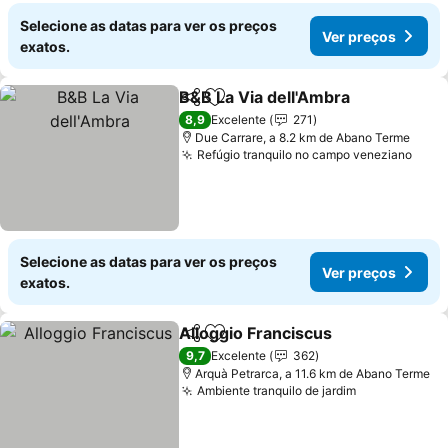
Selecione as datas para ver os preços
Ver preços
exatos.
B&B La Via dell'Ambra
Partilhar
Adicionar aos favoritos
8,9
Excelente
271
Due Carrare, a 8.2 km de Abano Terme
Refúgio tranquilo no campo veneziano
Selecione as datas para ver os preços
Ver preços
exatos.
Alloggio Franciscus
Partilhar
Adicionar aos favoritos
9,7
Excelente
362
Arquà Petrarca, a 11.6 km de Abano Terme
Ambiente tranquilo de jardim