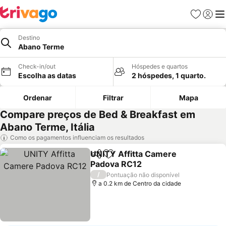
Favoritos
Iniciar
Me
Destino
Abano Terme
Check-in/out
Hóspedes e quartos
Escolha as datas
2 hóspedes, 1 quarto.
Ordenar
Filtrar
Mapa
Compare preços de Bed & Breakfast em
Abano Terme, Itália
Como os pagamentos influenciam os resultados
UNITY Affitta Camere
Partilhar
Adicionar aos favoritos
Padova RC12
/
Pontuação não disponível
a 0.2 km de Centro da cidade