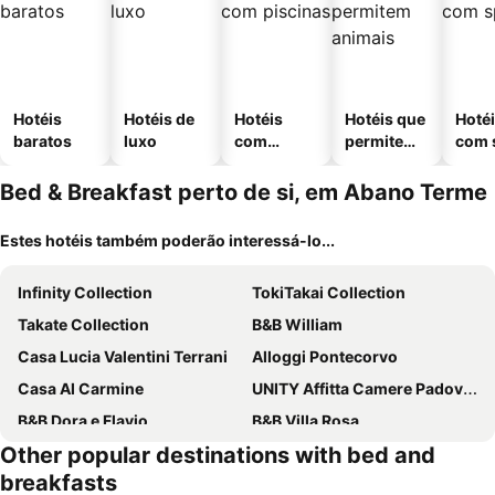
Hotéis
Hotéis de
Hotéis
Hotéis que
Hoté
baratos
luxo
com
permitem
com 
piscinas
animais
Bed & Breakfast perto de si, em Abano Terme
Estes hotéis também poderão interessá-lo...
Infinity Collection
TokiTakai Collection
Takate Collection
B&B William
Casa Lucia Valentini Terrani
Alloggi Pontecorvo
Casa Al Carmine
UNITY Affitta Camere Padova RC12
B&B Dora e Flavio
B&B Villa Rosa
Other popular destinations with bed and
Residenza Tito Livio Teolo
Farah’s house
breakfasts
Affittacamere Due Mori
B&B Il Centralino