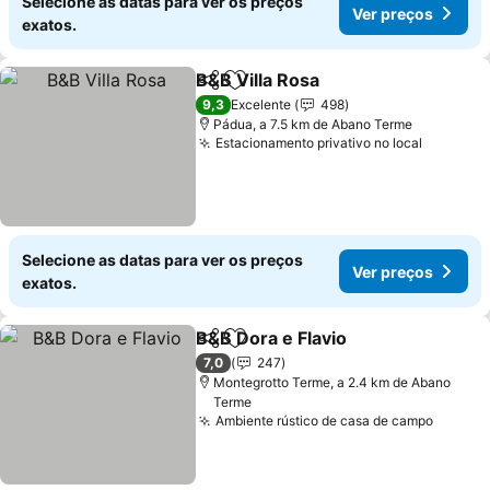
Selecione as datas para ver os preços
Ver preços
exatos.
B&B Villa Rosa
Partilhar
Adicionar aos favoritos
9,3
Excelente
498
Pádua, a 7.5 km de Abano Terme
Estacionamento privativo no local
Selecione as datas para ver os preços
Ver preços
exatos.
B&B Dora e Flavio
Partilhar
Adicionar aos favoritos
7,0
247
Montegrotto Terme, a 2.4 km de Abano
Terme
Ambiente rústico de casa de campo