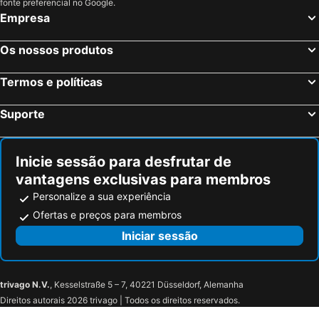
Paese, bed and breakfasts
Piazzola sul Brenta, bed and breakfasts
fonte preferencial no Google.
Empresa
Mirano, bed and breakfasts
Montagnana, bed and breakfasts
Lido di Venezia, bed and breakfasts
Legnago, bed and breakfasts
Os nossos produtos
Mason Vicentino, bed and breakfasts
Pove del Grappa, bed and breakfasts
Termos e políticas
Pianezze, bed and breakfasts
Zugliano, bed and breakfasts
Trissino, bed and breakfasts
Due Carrare, bed and breakfasts
Suporte
Arquà Petrarca, bed and breakfasts
Montegalda, bed and breakfasts
Soave, bed and breakfasts
Rosà, bed and breakfasts
Inicie sessão para desfrutar de
vantagens exclusivas para membros
Personalize a sua experiência
Ofertas e preços para membros
Iniciar sessão
trivago N.V.
, Kesselstraße 5 – 7, 40221 Düsseldorf, Alemanha
Direitos autorais 2026 trivago | Todos os direitos reservados.